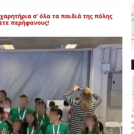
χαρητήρια σ’ όλα τα παιδιά της πόλης
ετε περήφανους!
f
ε
α
Ε