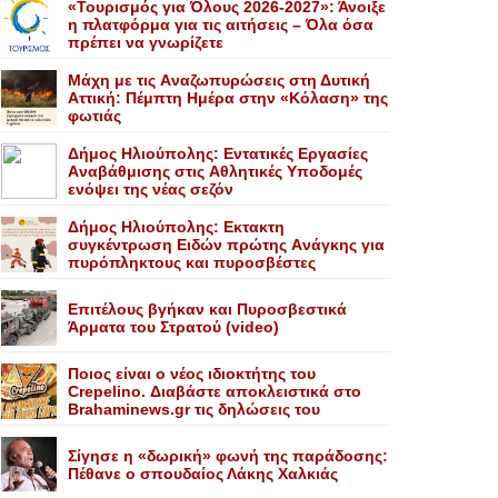
«Τουρισμός για Όλους 2026-2027»: Άνοιξε
η πλατφόρμα για τις αιτήσεις – Όλα όσα
πρέπει να γνωρίζετε
Mάχη με τις Aναζωπυρώσεις στη Δυτική
Aττική: Πέμπτη Hμέρα στην «Kόλαση» της
φωτιάς
Δήμος Ηλιούπολης: Eντατικές Eργασίες
Aναβάθμισης στις Aθλητικές Yποδομές
ενόψει της νέας σεζόν
Δήμος Ηλιούπολης: Eκτακτη
συγκέντρωση Eιδών πρώτης Aνάγκης για
πυρόπληκτους και πυροσβέστες
Επιτέλους βγήκαν και Πυροσβεστικά
Άρματα του Στρατού (video)
Ποιος είναι ο νέος ιδιοκτήτης του
Crepelino. Διαβάστε αποκλειστικά στο
Brahaminews.gr τις δηλώσεις του
Σίγησε η «δωρική» φωνή της παράδοσης:
Πέθανε o σπουδαίος Λάκης Xαλκιάς