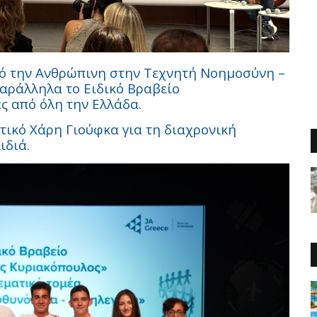
ό την Ανθρώπινη στην Τεχνητή Νοημοσύνη –
αράλληλα το Ειδικό Βραβείο
 από όλη την Ελλάδα.
υτικό Χάρη Γιούφκα για τη διαχρονική
ιδιά.