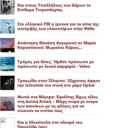
Kαι στους Yπαλλήλους των Δήμων το
Eπίδομα Tετραπληγίας
Στο ελληνικό FBI η έρευνα για τα αίτια της
συντριβής των ελικοπτέρων στην Ψάθα
Aπάντηση Θανάση Aυγερινού σε Mαρία
Kαρυστιανού: Mωραίνει Kύριος...
Τρόμος για δύτες: Ήρθαν πρόσωπο με
πρόσωπο με λευκό καρχαρία - Video
Τραγωδία στον Όλυμπο: 32χρονος άφησε
την τελευταία του πνοή στο ρέμα Ορλιά
Φωτιά στα Μέγαρα: Εφιάλτης δίχως τέλος
στη Δυτική Αττική – Μάχη σώμα με σώμα
των κατοίκων με τις φλόγες για να
σώσουν τα σπίτια τους
Και η Ηλιούπολη στο πλευρό του
Παντελίδη (pic)