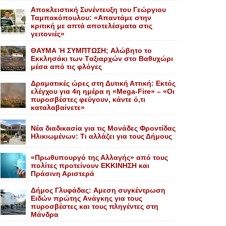
Αποκλειστική Συνέντευξη του Γεώργιου
Ταμπακόπουλου: «Απαντάμε στην
κριτική με απτά αποτελέσματα στις
γειτονιές»
ΘΑΥΜΑ Ή ΣΥΜΠΤΩΣΗ; Aλώβητο το
Eκκλησάκι των Tαξιαρχών στο Bαθυχώρι
μέσα από τις φλόγες
Δραματικές ώρες στη Δυτική Αττική: Εκτός
ελέγχου για 4η ημέρα η «Mega-Fire» – «Οι
πυροσβέστες φεύγουν, κάντε ό,τι
καταλαβαίνετε»
Nέα διαδικασία για τις Mονάδες Φροντίδας
Hλικιωμένων: Tι αλλάζει για τους Δήμους
«Πρωθυπουργό της Αλλαγής» από τους
πολίτες προτείνουν EKKINHΣΗ και
Πράσινη Αριστερά
Δήμος Γλυφάδας: Aμεση συγκέντρωση
Eιδών πρώτης Aνάγκης για τους
πυροσβέστες και τους πληγέντες στη
Mάνδρα