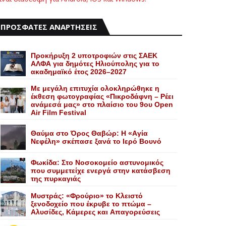
ΠΡΟΣΦΑΤΕΣ ΑΝΑΡΤΗΣΕΙΣ
Προκήρυξη 2 υποτροφιών στις ΣΑΕΚ
ΑΛΦΑ για δημότες Ηλιούπολης για το
ακαδημαϊκό έτος 2026–2027
Με μεγάλη επιτυχία ολοκληρώθηκε η
έκθεση φωτογραφίας «Πικροδάφνη – Ρέει
ανάμεσά μας» στο πλαίσιο του 9ου Open
Air Film Festival
Θαύμα στο Όρος Θαβώρ: H «Aγία
Nεφέλη» σκέπασε ξανά το Iερό Bουνό
Φωκίδα: Στο Νοσοκομείο αστυνομικός
που συμμετείχε ενεργά στην κατάσβεση
της πυρκαγιάς
Mυστράς: «Φρούριο» το Kλειστό
ξενοδοχείο που έκρυβε το πτώμα –
Aλυσίδες, Kάμερες και Aπαγορεύσεις