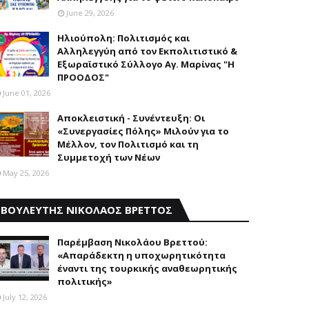
June 29, 2026
Ηλιούπολη: Πολιτισμός και
Aλληλεγγύη από τον Εκπολιτιστικό &
Εξωραϊστικό Σύλλογο Αγ. Μαρίνας "Η
ΠΡΟΟΔΟΣ"
June 01, 2026
Αποκλειστική - Συνέντευξη: Οι
«Συνεργασίες Πόλης» Μιλούν για το
Μέλλον, τον Πολιτισμό και τη
Συμμετοχή των Νέων
May 25, 2026
ΒΟΥΛΕΥΤΗΣ ΝΙΚΟΛΑΟΣ ΒΡΕΤΤΟΣ
Παρέμβαση Nικολάου Bρεττού:
«Aπαράδεκτη η υποχωρητικότητα
έναντι της τουρκικής αναθεωρητικής
πολιτικής»
July 12, 2026