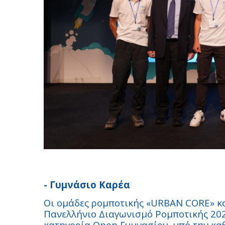
- Γυμνάσιο Καρέα
Οι ομάδες ρομποτικής «
URBAN
CORE
» κ
Πανελλήνιο Διαγωνισμό Ρομποτικής 202
κατηγορία
Open
Γυμνασίου, υπό την κα