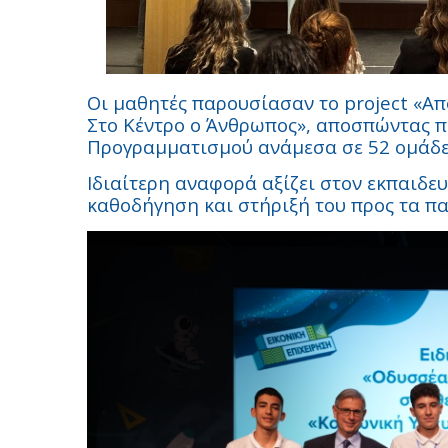
Οι μαθητές παρουσίασαν το
project
«Απ
Στο Κέντρο ο Άνθρωπος», αποσπώντας π
Προγραμματισμού ανάμεσα σε 52 ομάδες
Ιδιαίτερη αναφορά αξίζει στον εκπαιδε
καθοδήγηση και στήριξή του προς τα πα