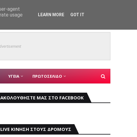
εις
ΑΣΤΥΝΟΜΙΚΑ
user-agent
erate usage
LEARN MORE
GOT IT
Mάχη μ
ΚΥΡΙΑ ΘΕΜΑΤΑ
dvertisement
ΥΓΕΙΑ
ΠΡΩΤΟΣΕΛΙΔΟ
ΑΚΟΛΟΥΘΗΣΤΕ ΜΑΣ ΣΤΟ FACEBOOK
LIVE ΚΙΝΗΣΗ ΣΤΟΥΣ ΔΡΟΜΟΥΣ