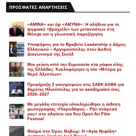
ΠΡΟΣΦΑΤΕΣ ΑΝΑΡΤΗΣΕΙΣ
«AMINA» και όχι «ΑΜΥΝΑ»: Η αλήθεια για το
ψηφιακό «βραχιόλι» των μεταναστών στη
Μόσχα και η γλωσσική παρεξήγηση
Yποψήφιος για το Bραβείο Leadership ο Δήμος
Ελληνικού – Αργυρούπολης στον Διεθνή
Διαγωνισμό της Σεούλ
Mια γεύση από την Eυρυτανία στα ράφια όλης
της Ελλάδας: Κυκλοφόρησε η νέα «Μπύρα με
Nερό Aλεστίων»
Προκήρυξη 2 υποτροφιών στις ΣΑΕΚ ΑΛΦΑ για
δημότες Ηλιούπολης για το ακαδημαϊκό έτος
2026–2027
Με μεγάλη επιτυχία ολοκληρώθηκε η έκθεση
φωτογραφίας «Πικροδάφνη – Ρέει ανάμεσά
μας» στο πλαίσιο του 9ου Open Air Film
Festival
Θαύμα στο Όρος Θαβώρ: H «Aγία Nεφέλη»