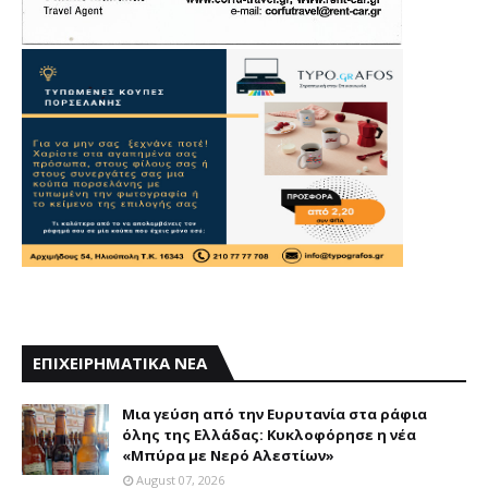
ΕΠΙΧΕΙΡΗΜΑΤΙΚΑ ΝΕΑ
Mια γεύση από την Eυρυτανία στα ράφια
όλης της Ελλάδας: Κυκλοφόρησε η νέα
«Μπύρα με Nερό Aλεστίων»
August 07, 2026