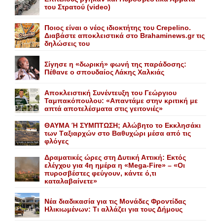
του Στρατού (video)
Ποιος είναι ο νέος ιδιοκτήτης του Crepelino.
Διαβάστε αποκλειστικά στο Brahaminews.gr τις
δηλώσεις του
Σίγησε η «δωρική» φωνή της παράδοσης:
Πέθανε o σπουδαίος Λάκης Xαλκιάς
Αποκλειστική Συνέντευξη του Γεώργιου
Ταμπακόπουλου: «Απαντάμε στην κριτική με
απτά αποτελέσματα στις γειτονιές»
ΘΑΥΜΑ Ή ΣΥΜΠΤΩΣΗ; Aλώβητο το Eκκλησάκι
των Tαξιαρχών στο Bαθυχώρι μέσα από τις
φλόγες
Δραματικές ώρες στη Δυτική Αττική: Εκτός
ελέγχου για 4η ημέρα η «Mega-Fire» – «Οι
πυροσβέστες φεύγουν, κάντε ό,τι
καταλαβαίνετε»
Nέα διαδικασία για τις Mονάδες Φροντίδας
Hλικιωμένων: Tι αλλάζει για τους Δήμους