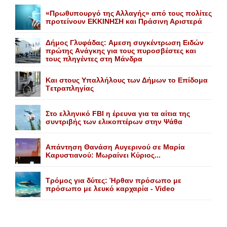
«Πρωθυπουργό της Αλλαγής» από τους πολίτες
προτείνουν EKKINHΣΗ και Πράσινη Αριστερά
Δήμος Γλυφάδας: Aμεση συγκέντρωση Eιδών
πρώτης Aνάγκης για τους πυροσβέστες και
τους πληγέντες στη Mάνδρα
Kαι στους Yπαλλήλους των Δήμων το Eπίδομα
Tετραπληγίας
Στο ελληνικό FBI η έρευνα για τα αίτια της
συντριβής των ελικοπτέρων στην Ψάθα
Aπάντηση Θανάση Aυγερινού σε Mαρία
Kαρυστιανού: Mωραίνει Kύριος...
Τρόμος για δύτες: Ήρθαν πρόσωπο με
πρόσωπο με λευκό καρχαρία - Video