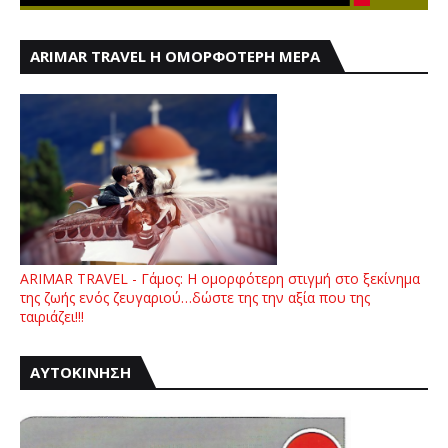
ARIMAR TRAVEL Η ΟΜΟΡΦΟΤΕΡΗ ΜΕΡΑ
ARIMAR TRAVEL - Γάμος: Η ομορφότερη στιγμή στο ξεκίνημα
της ζωής ενός ζευγαριού…δώστε της την αξία που της
ταιριάζει!!!
ΑΥΤΟΚΙΝΗΣΗ