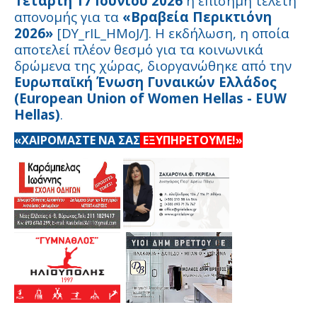
Τετάρτη 17 Ιουνίου 2026
η επίσημη τελετή
απονομής για τα
«Βραβεία Περικτιόνη
2026»
[DY_rIL_HMoJ/]. Η εκδήλωση, η οποία
αποτελεί πλέον θεσμό για τα κοινωνικά
δρώμενα της χώρας, διοργανώθηκε από την
Ευρωπαϊκή Ένωση Γυναικών Ελλάδος
(European Union of Women Hellas - EUW
Hellas)
.
«ΧΑΙΡΟΜΑΣΤΕ ΝΑ ΣΑΣ
ΕΞΥΠΗΡΕΤΟΥΜΕ!»