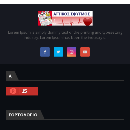
Lorem Ipsum is simply dummy text of the printing and typesetting
industry. Lorem Ipsum has been the industry's.
A
15
ΕΟΡΤΟΛΟΓΙΟ