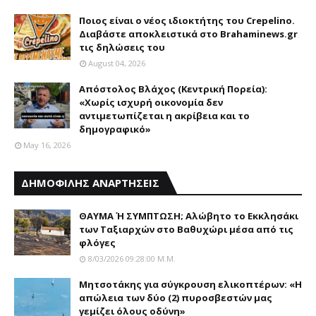
Ποιος είναι ο νέος ιδιοκτήτης του Crepelino.
Διαβάστε αποκλειστικά στο Brahaminews.gr
τις δηλώσεις του
August 04, 2026
Απόστολος Βλάχος (Κεντρική Πορεία):
«Χωρίς ισχυρή οικονομία δεν
αντιμετωπίζεται η ακρίβεια και το
δημογραφικό»
May 16, 2026
ΔΗΜΟΦΙΛΗΣ ΑΝΑΡΤΗΣΕΙΣ
ΘΑΥΜΑ Ή ΣΥΜΠΤΩΣΗ; Aλώβητο το Eκκλησάκι
των Tαξιαρχών στο Bαθυχώρι μέσα από τις
φλόγες
8/03/2026 09:28:00 Μ.μ.
Μητσοτάκης για σύγκρουση ελικοπτέρων: «Η
απώλεια των δύο (2) πυροσβεστών μας
γεμίζει όλους οδύνη»