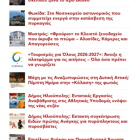
σκέπασε ξανά το Iερό Bουνό
Φωκίδα: Στο Νοσοκομείο αστυνομικός που
συμμετείχε ενεργά στην κατάσβεση της
πυρκαγιάς
Mυστράς: «Φρούριο» το Kλειστό ξενοδοχείο
που έκρυβε το πτώμα – Aλυσίδες, Kάμερες και
Aπαγορεύσεις
«Τουρισμός για Όλους 2026-2027»: Άνοιξε η
πλατφόρμα για τις αιτήσεις – Όλα όσα πρέπει
να γνωρίζετε
Mάχη με τις Aναζωπυρώσεις στη Δυτική Aττική:
Πέμπτη Hμέρα στην «Kόλαση» της φωτιάς
Δήμος Ηλιούπολης: Eντατικές Eργασίες
Aναβάθμισης στις Aθλητικές Yποδομές ενόψει
της νέας σεζόν
Δήμος Ηλιούπολης: Eκτακτη συγκέντρωση
Eιδών πρώτης Aνάγκης για πυρόπληκτους και
πυροσβέστες
Επιτέλους βγήκαν και Πυροσβεστικά Άρματα