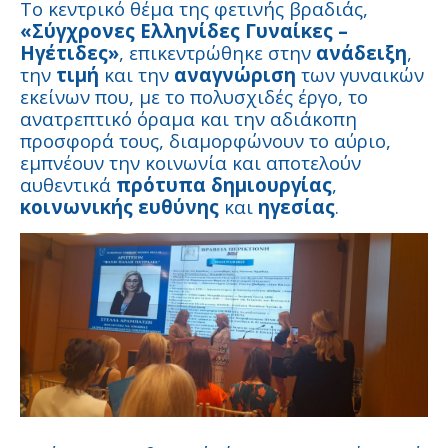
Το κεντρικό θέμα της φετινής βραδιάς,
«Σύγχρονες Ελληνίδες Γυναίκες –
Ηγέτιδες»
, επικεντρώθηκε στην
ανάδειξη
,
την
τιμή
και την
αναγνώριση
των γυναικών
εκείνων που, με το πολυσχιδές έργο, το
ανατρεπτικό όραμα και την αδιάκοπη
προσφορά τους, διαμορφώνουν το αύριο,
εμπνέουν την κοινωνία και αποτελούν
αυθεντικά
πρότυπα δημιουργίας
,
κοινωνικής ευθύνης
και
ηγεσίας
.