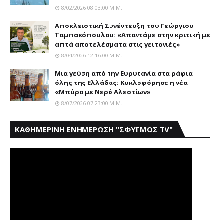
8/02/2026 08:03:00 Μ.μ.
Αποκλειστική Συνέντευξη του Γεώργιου
Ταμπακόπουλου: «Απαντάμε στην κριτική με
απτά αποτελέσματα στις γειτονιές»
8/04/2026 12:16:00 Μ.μ.
Mια γεύση από την Eυρυτανία στα ράφια
όλης της Ελλάδας: Κυκλοφόρησε η νέα
«Μπύρα με Nερό Aλεστίων»
8/07/2026 07:23:00 Μ.μ.
ΚΑΘΗΜΕΡΙΝΗ ΕΝΗΜΕΡΩΣΗ "ΣΦΥΓΜΟΣ TV"