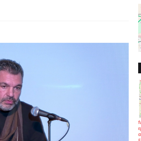
f
ε
α
Ε