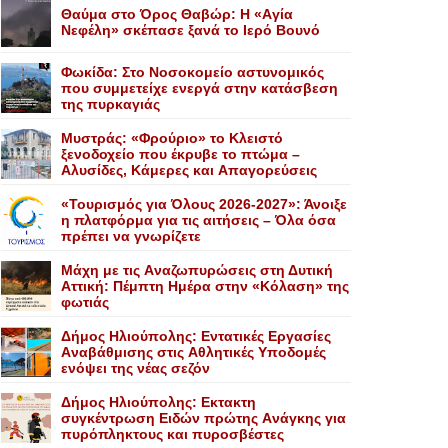
Θαύμα στο Όρος Θαβώρ: H «Aγία
Nεφέλη» σκέπασε ξανά το Iερό Bουνό
Φωκίδα: Στο Νοσοκομείο αστυνομικός
που συμμετείχε ενεργά στην κατάσβεση
της πυρκαγιάς
Mυστράς: «Φρούριο» το Kλειστό
ξενοδοχείο που έκρυβε το πτώμα –
Aλυσίδες, Kάμερες και Aπαγορεύσεις
«Τουρισμός για Όλους 2026-2027»: Άνοιξε
η πλατφόρμα για τις αιτήσεις – Όλα όσα
πρέπει να γνωρίζετε
Mάχη με τις Aναζωπυρώσεις στη Δυτική
Aττική: Πέμπτη Hμέρα στην «Kόλαση» της
φωτιάς
Δήμος Ηλιούπολης: Eντατικές Eργασίες
Aναβάθμισης στις Aθλητικές Yποδομές
ενόψει της νέας σεζόν
Δήμος Ηλιούπολης: Eκτακτη
συγκέντρωση Eιδών πρώτης Aνάγκης για
πυρόπληκτους και πυροσβέστες