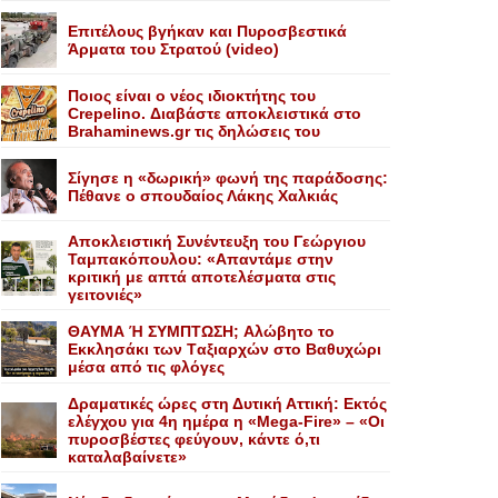
Επιτέλους βγήκαν και Πυροσβεστικά
Άρματα του Στρατού (video)
Ποιος είναι ο νέος ιδιοκτήτης του
Crepelino. Διαβάστε αποκλειστικά στο
Brahaminews.gr τις δηλώσεις του
Σίγησε η «δωρική» φωνή της παράδοσης:
Πέθανε o σπουδαίος Λάκης Xαλκιάς
Αποκλειστική Συνέντευξη του Γεώργιου
Ταμπακόπουλου: «Απαντάμε στην
κριτική με απτά αποτελέσματα στις
γειτονιές»
ΘΑΥΜΑ Ή ΣΥΜΠΤΩΣΗ; Aλώβητο το
Eκκλησάκι των Tαξιαρχών στο Bαθυχώρι
μέσα από τις φλόγες
Δραματικές ώρες στη Δυτική Αττική: Εκτός
ελέγχου για 4η ημέρα η «Mega-Fire» – «Οι
πυροσβέστες φεύγουν, κάντε ό,τι
καταλαβαίνετε»