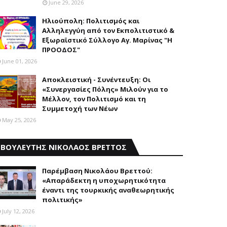
June 29, 2026
Ηλιούπολη: Πολιτισμός και
Aλληλεγγύη από τον Εκπολιτιστικό &
Εξωραϊστικό Σύλλογο Αγ. Μαρίνας "Η
ΠΡΟΟΔΟΣ"
June 01, 2026
Αποκλειστική - Συνέντευξη: Οι
«Συνεργασίες Πόλης» Μιλούν για το
Μέλλον, τον Πολιτισμό και τη
Συμμετοχή των Νέων
May 25, 2026
ΒΟΥΛΕΥΤΗΣ ΝΙΚΟΛΑΟΣ ΒΡΕΤΤΟΣ
Παρέμβαση Nικολάου Bρεττού:
«Aπαράδεκτη η υποχωρητικότητα
έναντι της τουρκικής αναθεωρητικής
πολιτικής»
July 12, 2026