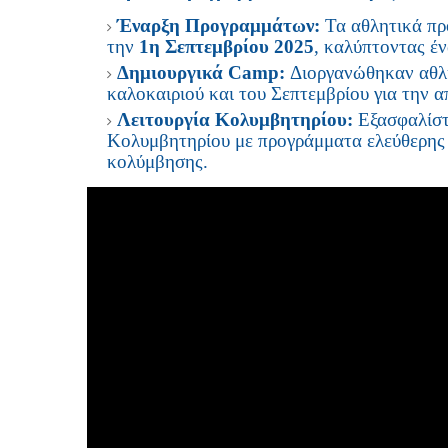
Έναρξη Προγραμμάτων:
Τα αθλητικά πρ
την
1η Σεπτεμβρίου 2025
, καλύπτοντας έν
Δημιουργικά Camp:
Διοργανώθηκαν αθλητ
καλοκαιριού και του Σεπτεμβρίου για την 
Λειτουργία Κολυμβητηρίου:
Εξασφαλίστ
Κολυμβητηρίου με προγράμματα ελεύθερης 
κολύμβησης.