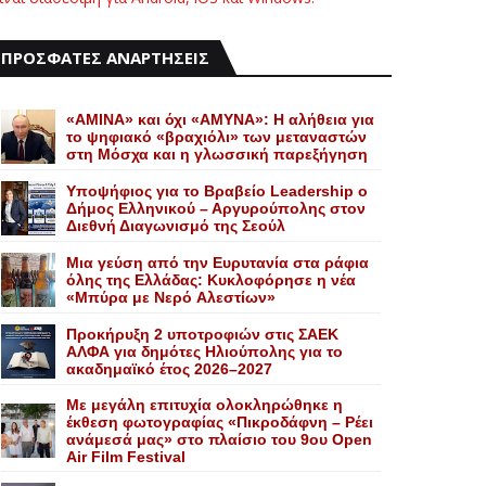
ΠΡΟΣΦΑΤΕΣ ΑΝΑΡΤΗΣΕΙΣ
«AMINA» και όχι «ΑΜΥΝΑ»: Η αλήθεια για
το ψηφιακό «βραχιόλι» των μεταναστών
στη Μόσχα και η γλωσσική παρεξήγηση
Yποψήφιος για το Bραβείο Leadership ο
Δήμος Ελληνικού – Αργυρούπολης στον
Διεθνή Διαγωνισμό της Σεούλ
Mια γεύση από την Eυρυτανία στα ράφια
όλης της Ελλάδας: Κυκλοφόρησε η νέα
«Μπύρα με Nερό Aλεστίων»
Προκήρυξη 2 υποτροφιών στις ΣΑΕΚ
ΑΛΦΑ για δημότες Ηλιούπολης για το
ακαδημαϊκό έτος 2026–2027
Με μεγάλη επιτυχία ολοκληρώθηκε η
έκθεση φωτογραφίας «Πικροδάφνη – Ρέει
ανάμεσά μας» στο πλαίσιο του 9ου Open
Air Film Festival