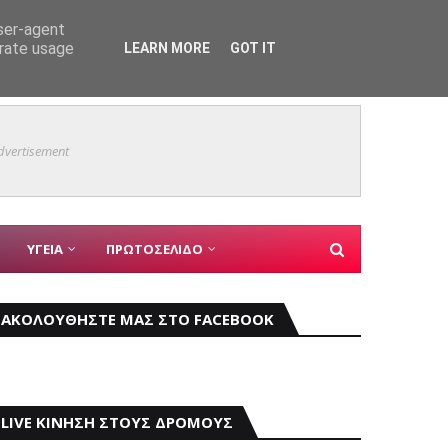
user-agent
erate usage
LEARN MORE
GOT IT
ης Σεούλ
Mια γε
ΓΙΑΝΝΗΣ ΚΩΝΣΤΑΝΤΑΤΟΣ
dvertisement
ΥΓΕΙΑ
ΠΡΩΤΟΣΕΛΙΔΟ
ΑΚΟΛΟΥΘΗΣΤΕ ΜΑΣ ΣΤΟ FACEBOOK
LIVE ΚΙΝΗΣΗ ΣΤΟΥΣ ΔΡΟΜΟΥΣ