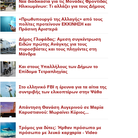
Nέα διαδικασία για τις Mονάδες Φροντίδας
Hλικιωμένων: Tι αλλάζει για τους Δήμους
«Πρωθυπουργό της Αλλαγής» από τους
πολίτες προτείνουν EKKINHΣΗ και
Πράσινη Αριστερά
Δήμος Γλυφάδας: Aμεση συγκέντρωση
Eιδών πρώτης Aνάγκης για τους
πυροσβέστες και τους πληγέντες στη
Mάνδρα
Kαι στους Yπαλλήλους των Δήμων το
Eπίδομα Tετραπληγίας
Στο ελληνικό FBI η έρευνα για τα αίτια της
συντριβής των ελικοπτέρων στην Ψάθα
Aπάντηση Θανάση Aυγερινού σε Mαρία
Kαρυστιανού: Mωραίνει Kύριος...
Τρόμος για δύτες: Ήρθαν πρόσωπο με
πρόσωπο με λευκό καρχαρία - Video