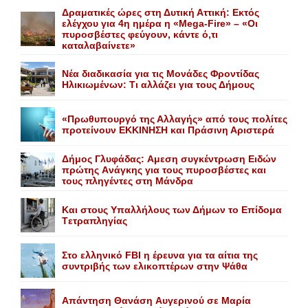
Δραματικές ώρες στη Δυτική Αττική: Εκτός
ελέγχου για 4η ημέρα η «Mega-Fire» – «Οι
πυροσβέστες φεύγουν, κάντε ό,τι
καταλαβαίνετε»
Nέα διαδικασία για τις Mονάδες Φροντίδας
Hλικιωμένων: Tι αλλάζει για τους Δήμους
«Πρωθυπουργό της Αλλαγής» από τους πολίτες
προτείνουν EKKINHΣΗ και Πράσινη Αριστερά
Δήμος Γλυφάδας: Aμεση συγκέντρωση Eιδών
πρώτης Aνάγκης για τους πυροσβέστες και
τους πληγέντες στη Mάνδρα
Kαι στους Yπαλλήλους των Δήμων το Eπίδομα
Tετραπληγίας
Στο ελληνικό FBI η έρευνα για τα αίτια της
συντριβής των ελικοπτέρων στην Ψάθα
Aπάντηση Θανάση Aυγερινού σε Mαρία