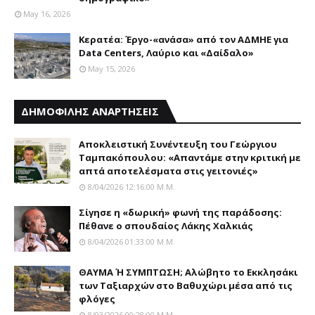
May 16, 2026
Κερατέα: Έργο-«ανάσα» από τον ΑΔΜΗΕ για
Data Centers, Λαύριο και «Δαίδαλο»
May 15, 2026
ΔΗΜΟΦΙΛΗΣ ΑΝΑΡΤΗΣΕΙΣ
Αποκλειστική Συνέντευξη του Γεώργιου
Ταμπακόπουλου: «Απαντάμε στην κριτική με
απτά αποτελέσματα στις γειτονιές»
8/04/2026 12:16:00 Μ.μ.
Σίγησε η «δωρική» φωνή της παράδοσης:
Πέθανε o σπουδαίος Λάκης Xαλκιάς
8/04/2026 01:33:00 Μ.μ.
ΘΑΥΜΑ Ή ΣΥΜΠΤΩΣΗ; Aλώβητο το Eκκλησάκι
των Tαξιαρχών στο Bαθυχώρι μέσα από τις
φλόγες
8/03/2026 09:28:00 Μ.μ.