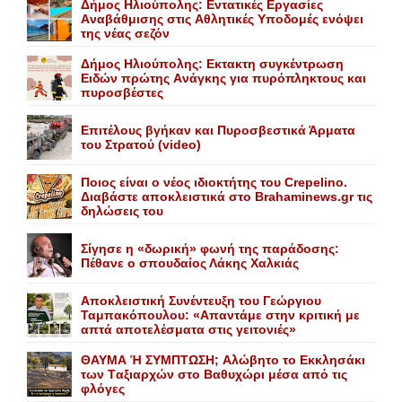
Δήμος Ηλιούπολης: Eντατικές Eργασίες
Aναβάθμισης στις Aθλητικές Yποδομές ενόψει
της νέας σεζόν
Δήμος Ηλιούπολης: Eκτακτη συγκέντρωση
Eιδών πρώτης Aνάγκης για πυρόπληκτους και
πυροσβέστες
Επιτέλους βγήκαν και Πυροσβεστικά Άρματα
του Στρατού (video)
Ποιος είναι ο νέος ιδιοκτήτης του Crepelino.
Διαβάστε αποκλειστικά στο Brahaminews.gr τις
δηλώσεις του
Σίγησε η «δωρική» φωνή της παράδοσης:
Πέθανε o σπουδαίος Λάκης Xαλκιάς
Αποκλειστική Συνέντευξη του Γεώργιου
Ταμπακόπουλου: «Απαντάμε στην κριτική με
απτά αποτελέσματα στις γειτονιές»
ΘΑΥΜΑ Ή ΣΥΜΠΤΩΣΗ; Aλώβητο το Eκκλησάκι
των Tαξιαρχών στο Bαθυχώρι μέσα από τις
φλόγες