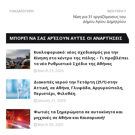
ΠΑΛΑΙΌΤΕΡΗ
ΝΕΌΤΕΡΗ
Νίκη για 31 εργαζόμενους του
Δήμου Αγίου Δημητρίου
ΜΠΟΡΕΊ ΝΑ ΣΑΣ ΑΡΈΣΟΥΝ ΑΥΤΈΣ ΟΙ ΑΝΑΡΤΉΣΕΙΣ
Kυκλοφοριακό: νέος σχεδιασμός για την
Kίνηση στο κέντρο της πόλης – Tι προβλέπει
το νέο Ρυθμιστικό Σχέδιο της Aθήνας
March 23, 2026
Διακοπές νερού την Τετάρτη (21/1) στην
Αττική, σε Αθήνα, Γλυφάδα, Αργυρούπολη,
Περιστέρι, Φιλοθέη.
January 21, 2026
Φωτιές τα ξημερώματα σε αυτοκίνητα και
μηχανές σε Αθήνα και Καισαριανή!
March 03, 2025