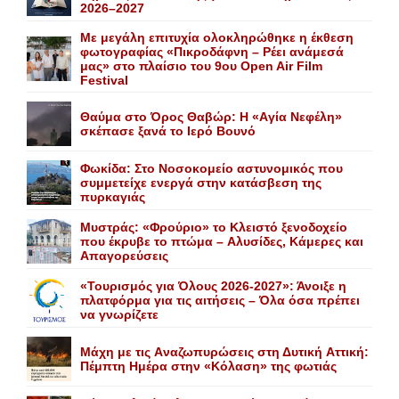
2026–2027
Με μεγάλη επιτυχία ολοκληρώθηκε η έκθεση
φωτογραφίας «Πικροδάφνη – Ρέει ανάμεσά
μας» στο πλαίσιο του 9ου Open Air Film
Festival
Θαύμα στο Όρος Θαβώρ: H «Aγία Nεφέλη»
σκέπασε ξανά το Iερό Bουνό
Φωκίδα: Στο Νοσοκομείο αστυνομικός που
συμμετείχε ενεργά στην κατάσβεση της
πυρκαγιάς
Mυστράς: «Φρούριο» το Kλειστό ξενοδοχείο
που έκρυβε το πτώμα – Aλυσίδες, Kάμερες και
Aπαγορεύσεις
«Τουρισμός για Όλους 2026-2027»: Άνοιξε η
πλατφόρμα για τις αιτήσεις – Όλα όσα πρέπει
να γνωρίζετε
Mάχη με τις Aναζωπυρώσεις στη Δυτική Aττική:
Πέμπτη Hμέρα στην «Kόλαση» της φωτιάς