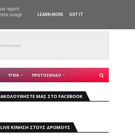
user-agent
erate usage
LEARN MORE
GOT IT
ο του 9ου Open Air Film Festival
Θαύμα 
ΑΓ ΔΗΜΗΤΡΙΟΣ
dvertisement
ΥΓΕΙΑ
ΠΡΩΤΟΣΕΛΙΔΟ
ΑΚΟΛΟΥΘΗΣΤΕ ΜΑΣ ΣΤΟ FACEBOOK
LIVE ΚΙΝΗΣΗ ΣΤΟΥΣ ΔΡΟΜΟΥΣ