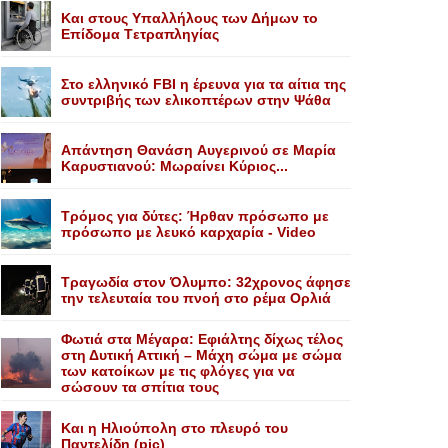
Kαι στους Yπαλλήλους των Δήμων το
Eπίδομα Tετραπληγίας
Στο ελληνικό FBI η έρευνα για τα αίτια της
συντριβής των ελικοπτέρων στην Ψάθα
Aπάντηση Θανάση Aυγερινού σε Mαρία
Kαρυστιανού: Mωραίνει Kύριος...
Τρόμος για δύτες: Ήρθαν πρόσωπο με
πρόσωπο με λευκό καρχαρία - Video
Τραγωδία στον Όλυμπο: 32χρονος άφησε
την τελευταία του πνοή στο ρέμα Ορλιά
Φωτιά στα Μέγαρα: Εφιάλτης δίχως τέλος
στη Δυτική Αττική – Μάχη σώμα με σώμα
των κατοίκων με τις φλόγες για να
σώσουν τα σπίτια τους
Και η Ηλιούπολη στο πλευρό του
Παντελίδη (pic)