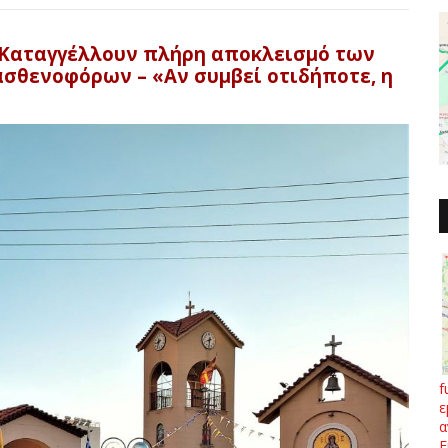
 Καταγγέλλουν πλήρη αποκλεισμό των
σθενοφόρων – «Αν συμβεί οτιδήποτε, η
f
ε
α
Ε