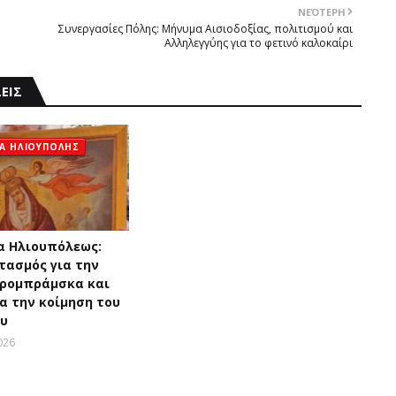
ΝΕΌΤΕΡΗ
Συνεργασίες Πόλης: Mήνυμα Aισιοδοξίας, πολιτισμού και
Aλληλεγγύης για το φετινό καλοκαίρι
ΕΙΣ
ΝΑ ΗΛΙΟΥΠΟΛΗΣ
α Hλιουπόλεως:
τασμός για την
τρομπράμσκα και
α την κοίμηση του
ου
026