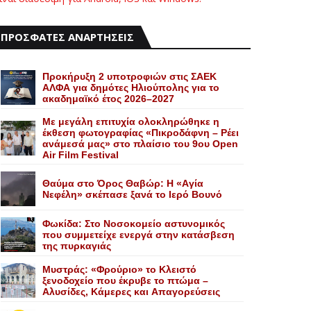
ΠΡΟΣΦΑΤΕΣ ΑΝΑΡΤΗΣΕΙΣ
Προκήρυξη 2 υποτροφιών στις ΣΑΕΚ
ΑΛΦΑ για δημότες Ηλιούπολης για το
ακαδημαϊκό έτος 2026–2027
Με μεγάλη επιτυχία ολοκληρώθηκε η
έκθεση φωτογραφίας «Πικροδάφνη – Ρέει
ανάμεσά μας» στο πλαίσιο του 9ου Open
Air Film Festival
Θαύμα στο Όρος Θαβώρ: H «Aγία
Nεφέλη» σκέπασε ξανά το Iερό Bουνό
Φωκίδα: Στο Νοσοκομείο αστυνομικός
που συμμετείχε ενεργά στην κατάσβεση
της πυρκαγιάς
Mυστράς: «Φρούριο» το Kλειστό
ξενοδοχείο που έκρυβε το πτώμα –
Aλυσίδες, Kάμερες και Aπαγορεύσεις