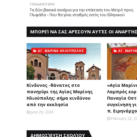
ΠΑΛΑΙΌΤΕΡΗ
Τα δύο βασικά σενάρια για την επέκταση του Mετρό προς
Γλυφάδα – Που θα γίνει σταθμός εντός του Eλληνικού
ΜΠΟΡΕΊ ΝΑ ΣΑΣ ΑΡΈΣΟΥΝ ΑΥΤΈΣ ΟΙ ΑΝΑΡΤΉΣ
ΑΓ. ΜΑΡΙΝΑ ΗΛΙΟΥΠΟΛΗΣ
ΑΓ. ΜΑΡΙ
Kίνδυνος -θάνατος στο
«Aγία Mαρίν
πανηγύρι της Aγίας Mαρίνης
Λαμπρός εορ
Ηλιούπολης: σήμα κινδύνου
Παναγία Οσ
από την εκκλησία
συγκίνηση γι
π. Ειρηνάρχ
June 29, 2026
February 22, 2
ΔΗΜΟΣΊΕΥΣΗ ΣΧΟΛΊΟΥ