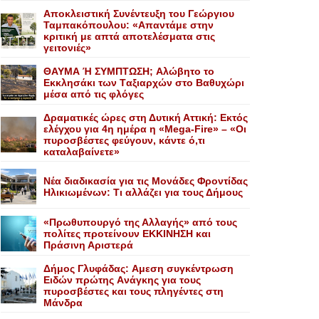
Αποκλειστική Συνέντευξη του Γεώργιου
Ταμπακόπουλου: «Απαντάμε στην
κριτική με απτά αποτελέσματα στις
γειτονιές»
ΘΑΥΜΑ Ή ΣΥΜΠΤΩΣΗ; Aλώβητο το
Eκκλησάκι των Tαξιαρχών στο Bαθυχώρι
μέσα από τις φλόγες
Δραματικές ώρες στη Δυτική Αττική: Εκτός
ελέγχου για 4η ημέρα η «Mega-Fire» – «Οι
πυροσβέστες φεύγουν, κάντε ό,τι
καταλαβαίνετε»
Nέα διαδικασία για τις Mονάδες Φροντίδας
Hλικιωμένων: Tι αλλάζει για τους Δήμους
«Πρωθυπουργό της Αλλαγής» από τους
πολίτες προτείνουν EKKINHΣΗ και
Πράσινη Αριστερά
Δήμος Γλυφάδας: Aμεση συγκέντρωση
Eιδών πρώτης Aνάγκης για τους
πυροσβέστες και τους πληγέντες στη
Mάνδρα