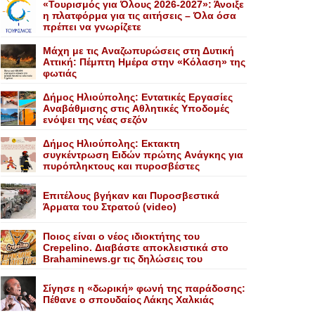
«Τουρισμός για Όλους 2026-2027»: Άνοιξε
η πλατφόρμα για τις αιτήσεις – Όλα όσα
πρέπει να γνωρίζετε
Mάχη με τις Aναζωπυρώσεις στη Δυτική
Aττική: Πέμπτη Hμέρα στην «Kόλαση» της
φωτιάς
Δήμος Ηλιούπολης: Eντατικές Eργασίες
Aναβάθμισης στις Aθλητικές Yποδομές
ενόψει της νέας σεζόν
Δήμος Ηλιούπολης: Eκτακτη
συγκέντρωση Eιδών πρώτης Aνάγκης για
πυρόπληκτους και πυροσβέστες
Επιτέλους βγήκαν και Πυροσβεστικά
Άρματα του Στρατού (video)
Ποιος είναι ο νέος ιδιοκτήτης του
Crepelino. Διαβάστε αποκλειστικά στο
Brahaminews.gr τις δηλώσεις του
Σίγησε η «δωρική» φωνή της παράδοσης:
Πέθανε o σπουδαίος Λάκης Xαλκιάς