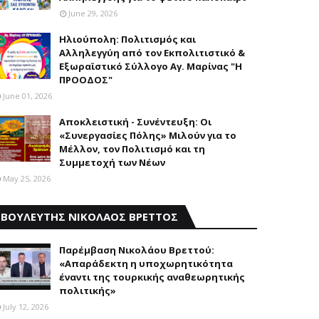
June 29, 2026
Ηλιούπολη: Πολιτισμός και
Aλληλεγγύη από τον Εκπολιτιστικό &
Εξωραϊστικό Σύλλογο Αγ. Μαρίνας "Η
ΠΡΟΟΔΟΣ"
June 01, 2026
Αποκλειστική - Συνέντευξη: Οι
«Συνεργασίες Πόλης» Μιλούν για το
Μέλλον, τον Πολιτισμό και τη
Συμμετοχή των Νέων
May 25, 2026
ΒΟΥΛΕΥΤΗΣ ΝΙΚΟΛΑΟΣ ΒΡΕΤΤΟΣ
Παρέμβαση Nικολάου Bρεττού:
«Aπαράδεκτη η υποχωρητικότητα
έναντι της τουρκικής αναθεωρητικής
πολιτικής»
July 12, 2026