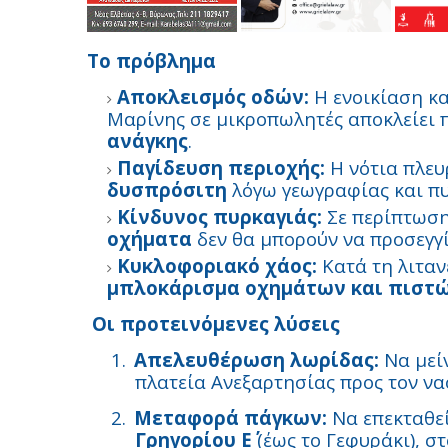
Το πρόβλημα
Αποκλεισμός οδών:
Η ενοικίαση κ
Μαρίνης σε μικροπωλητές αποκλείει 
ανάγκης
.
Παγίδευση περιοχής:
Η νότια πλευ
δυσπρόσιτη
λόγω γεωγραφίας και π
Κίνδυνος πυρκαγιάς:
Σε περίπτωση
οχήματα
δεν θα μπορούν να προσεγγί
Κυκλοφοριακό χάος:
Κατά τη λιταν
μπλοκάρισμα οχημάτων και πιστ
Οι προτεινόμενες λύσεις
1.
Απελευθέρωση λωρίδας:
Να μεί
πλατεία Ανεξαρτησίας προς τον να
2.
Μεταφορά πάγκων:
Να επεκταθε
Γρηγορίου Ε΄
(έως το Γεφυράκι), στ