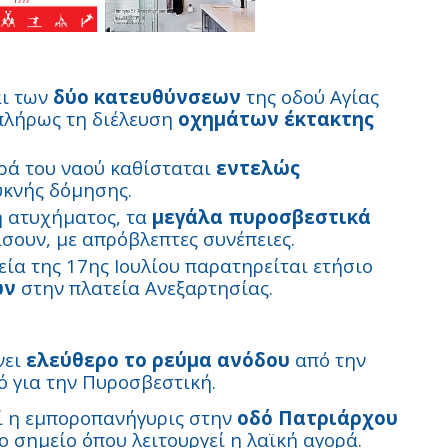
αι των
δύο κατευθύνσεων
της οδού Αγίας
πλήρως τη διέλευση
οχημάτων έκτακτης
ρά του ναού καθίσταται
εντελώς
υκνής δόμησης.
 ατυχήματος, τα
μεγάλα πυροσβεστικά
σουν, με απρόβλεπτες συνέπειες.
εία της 17ης Ιουλίου παρατηρείται ετήσιο
ών
στην πλατεία Ανεξαρτησίας.
νει
ελεύθερο το ρεύμα ανόδου
από την
ό για την Πυροσβεστική.
ί η εμποροπανήγυρις στην
οδό Πατριάρχου
ο σημείο όπου λειτουργεί η λαϊκή αγορά.