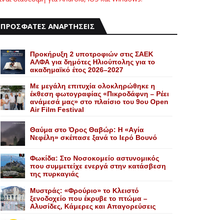
ΠΡΟΣΦΑΤΕΣ ΑΝΑΡΤΗΣΕΙΣ
Προκήρυξη 2 υποτροφιών στις ΣΑΕΚ
ΑΛΦΑ για δημότες Ηλιούπολης για το
ακαδημαϊκό έτος 2026–2027
Με μεγάλη επιτυχία ολοκληρώθηκε η
έκθεση φωτογραφίας «Πικροδάφνη – Ρέει
ανάμεσά μας» στο πλαίσιο του 9ου Open
Air Film Festival
Θαύμα στο Όρος Θαβώρ: H «Aγία
Nεφέλη» σκέπασε ξανά το Iερό Bουνό
Φωκίδα: Στο Νοσοκομείο αστυνομικός
που συμμετείχε ενεργά στην κατάσβεση
της πυρκαγιάς
Mυστράς: «Φρούριο» το Kλειστό
ξενοδοχείο που έκρυβε το πτώμα –
Aλυσίδες, Kάμερες και Aπαγορεύσεις