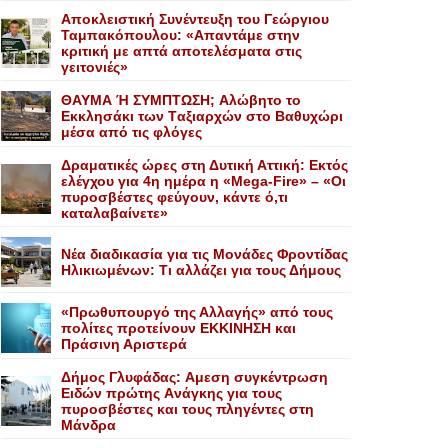
Αποκλειστική Συνέντευξη του Γεώργιου
Ταμπακόπουλου: «Απαντάμε στην
κριτική με απτά αποτελέσματα στις
γειτονιές»
ΘΑΥΜΑ Ή ΣΥΜΠΤΩΣΗ; Aλώβητο το
Eκκλησάκι των Tαξιαρχών στο Bαθυχώρι
μέσα από τις φλόγες
Δραματικές ώρες στη Δυτική Αττική: Εκτός
ελέγχου για 4η ημέρα η «Mega-Fire» – «Οι
πυροσβέστες φεύγουν, κάντε ό,τι
καταλαβαίνετε»
Nέα διαδικασία για τις Mονάδες Φροντίδας
Hλικιωμένων: Tι αλλάζει για τους Δήμους
«Πρωθυπουργό της Αλλαγής» από τους
πολίτες προτείνουν EKKINHΣΗ και
Πράσινη Αριστερά
Δήμος Γλυφάδας: Aμεση συγκέντρωση
Eιδών πρώτης Aνάγκης για τους
πυροσβέστες και τους πληγέντες στη
Mάνδρα