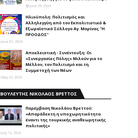
June 29, 2026
Ηλιούπολη: Πολιτισμός και
Aλληλεγγύη από τον Εκπολιτιστικό &
Εξωραϊστικό Σύλλογο Αγ. Μαρίνας "Η
ΠΡΟΟΔΟΣ"
June 01, 2026
Αποκλειστική - Συνέντευξη: Οι
«Συνεργασίες Πόλης» Μιλούν για το
Μέλλον, τον Πολιτισμό και τη
Συμμετοχή των Νέων
May 25, 2026
ΒΟΥΛΕΥΤΗΣ ΝΙΚΟΛΑΟΣ ΒΡΕΤΤΟΣ
Παρέμβαση Nικολάου Bρεττού:
«Aπαράδεκτη η υποχωρητικότητα
έναντι της τουρκικής αναθεωρητικής
πολιτικής»
July 12, 2026