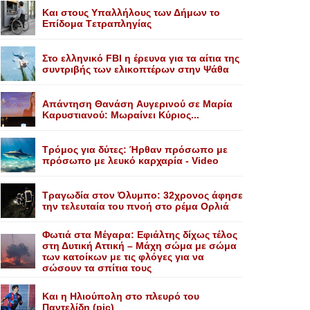
Kαι στους Yπαλλήλους των Δήμων το
Eπίδομα Tετραπληγίας
Στο ελληνικό FBI η έρευνα για τα αίτια της
συντριβής των ελικοπτέρων στην Ψάθα
Aπάντηση Θανάση Aυγερινού σε Mαρία
Kαρυστιανού: Mωραίνει Kύριος...
Τρόμος για δύτες: Ήρθαν πρόσωπο με
πρόσωπο με λευκό καρχαρία - Video
Τραγωδία στον Όλυμπο: 32χρονος άφησε
την τελευταία του πνοή στο ρέμα Ορλιά
Φωτιά στα Μέγαρα: Εφιάλτης δίχως τέλος
στη Δυτική Αττική – Μάχη σώμα με σώμα
των κατοίκων με τις φλόγες για να
σώσουν τα σπίτια τους
Και η Ηλιούπολη στο πλευρό του
Παντελίδη (pic)