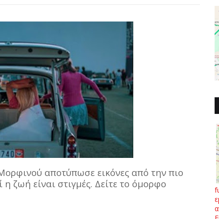
ορφινού αποτύπωσε εικόνες από την πιο
 η ζωή είναι στιγμές. Δείτε το όμορφο
f
ε
α
Ε