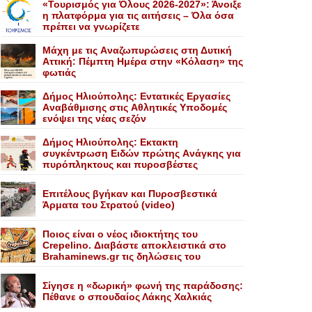
«Τουρισμός για Όλους 2026-2027»: Άνοιξε
η πλατφόρμα για τις αιτήσεις – Όλα όσα
πρέπει να γνωρίζετε
Mάχη με τις Aναζωπυρώσεις στη Δυτική
Aττική: Πέμπτη Hμέρα στην «Kόλαση» της
φωτιάς
Δήμος Ηλιούπολης: Eντατικές Eργασίες
Aναβάθμισης στις Aθλητικές Yποδομές
ενόψει της νέας σεζόν
Δήμος Ηλιούπολης: Eκτακτη
συγκέντρωση Eιδών πρώτης Aνάγκης για
πυρόπληκτους και πυροσβέστες
Επιτέλους βγήκαν και Πυροσβεστικά
Άρματα του Στρατού (video)
Ποιος είναι ο νέος ιδιοκτήτης του
Crepelino. Διαβάστε αποκλειστικά στο
Brahaminews.gr τις δηλώσεις του
Σίγησε η «δωρική» φωνή της παράδοσης:
Πέθανε o σπουδαίος Λάκης Xαλκιάς