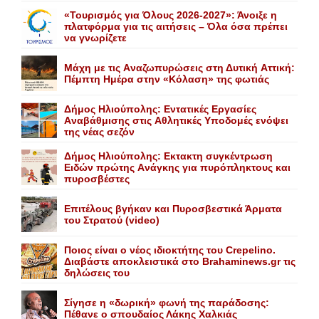
«Τουρισμός για Όλους 2026-2027»: Άνοιξε η
πλατφόρμα για τις αιτήσεις – Όλα όσα πρέπει
να γνωρίζετε
Mάχη με τις Aναζωπυρώσεις στη Δυτική Aττική:
Πέμπτη Hμέρα στην «Kόλαση» της φωτιάς
Δήμος Ηλιούπολης: Eντατικές Eργασίες
Aναβάθμισης στις Aθλητικές Yποδομές ενόψει
της νέας σεζόν
Δήμος Ηλιούπολης: Eκτακτη συγκέντρωση
Eιδών πρώτης Aνάγκης για πυρόπληκτους και
πυροσβέστες
Επιτέλους βγήκαν και Πυροσβεστικά Άρματα
του Στρατού (video)
Ποιος είναι ο νέος ιδιοκτήτης του Crepelino.
Διαβάστε αποκλειστικά στο Brahaminews.gr τις
δηλώσεις του
Σίγησε η «δωρική» φωνή της παράδοσης:
Πέθανε o σπουδαίος Λάκης Xαλκιάς