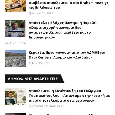
Διαβάστε αποκλειστικά στο Brahaminews.gr
τις δηλώσεις του
August 04, 2026
Απόστολος Βλάχος (Κεντρική Πορεία):
«Χωρίς ισχυρή οικονομία δεν
αντιμετωπίζεται η ακρίβεια και το
δημογραφικό»
May 16, 2026
Κερατέα: Έργο-«ανάσα» από τον ΑΔΜΗΕ για
Data Centers, Λαύριο και «Δαίδαλο»
May 15, 2026
ΔΗΜΟΦΙΛΗΣ ΑΝΑΡΤΗΣΕΙΣ
Αποκλειστική Συνέντευξη του Γεώργιου
Ταμπακόπουλου: «Απαντάμε στην κριτική με
απτά αποτελέσματα στις γειτονιές»
8/04/2026 12:16:00 Μ.μ.