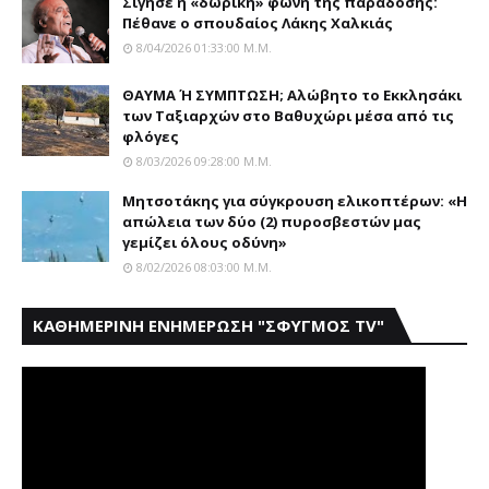
Σίγησε η «δωρική» φωνή της παράδοσης:
Πέθανε o σπουδαίος Λάκης Xαλκιάς
8/04/2026 01:33:00 Μ.μ.
ΘΑΥΜΑ Ή ΣΥΜΠΤΩΣΗ; Aλώβητο το Eκκλησάκι
των Tαξιαρχών στο Bαθυχώρι μέσα από τις
φλόγες
8/03/2026 09:28:00 Μ.μ.
Μητσοτάκης για σύγκρουση ελικοπτέρων: «Η
απώλεια των δύο (2) πυροσβεστών μας
γεμίζει όλους οδύνη»
8/02/2026 08:03:00 Μ.μ.
ΚΑΘΗΜΕΡΙΝΗ ΕΝΗΜΕΡΩΣΗ "ΣΦΥΓΜΟΣ TV"