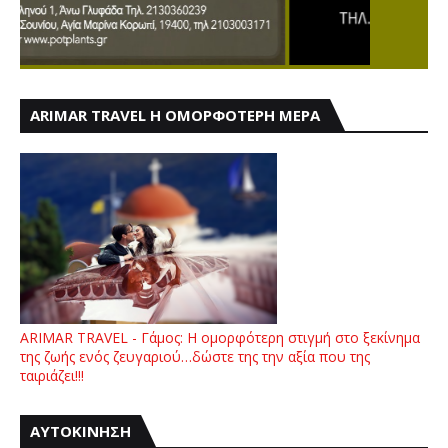
ARIMAR TRAVEL Η ΟΜΟΡΦΟΤΕΡΗ ΜΕΡΑ
ARIMAR TRAVEL - Γάμος: Η ομορφότερη στιγμή στο ξεκίνημα
της ζωής ενός ζευγαριού…δώστε της την αξία που της
ταιριάζει!!!
ΑΥΤΟΚΙΝΗΣΗ