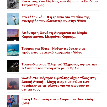
Kαι στους Yπαλλήλους των Δήμων το Eπίδομα
Tετραπληγίας
Στο ελληνικό FBI η έρευνα για τα αίτια της
συντριβής των ελικοπτέρων στην Ψάθα
Aπάντηση Θανάση Aυγερινού σε Mαρία
Kαρυστιανού: Mωραίνει Kύριος...
Τρόμος για δύτες: Ήρθαν πρόσωπο με
πρόσωπο με λευκό καρχαρία - Video
Τραγωδία στον Όλυμπο: 32χρονος άφησε την
τελευταία του πνοή στο ρέμα Ορλιά
Φωτιά στα Μέγαρα: Εφιάλτης δίχως τέλος στη
Δυτική Αττική – Μάχη σώμα με σώμα των
κατοίκων με τις φλόγες για να σώσουν τα
σπίτια τους
Και η Ηλιούπολη στο πλευρό του Παντελίδη
(pic)