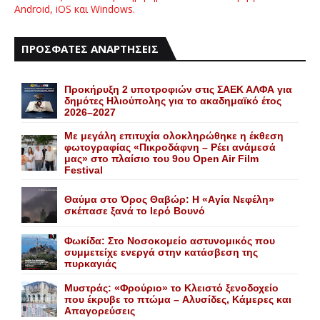
Android, iOS και Windows.
ΠΡΟΣΦΑΤΕΣ ΑΝΑΡΤΗΣΕΙΣ
Προκήρυξη 2 υποτροφιών στις ΣΑΕΚ ΑΛΦΑ για
δημότες Ηλιούπολης για το ακαδημαϊκό έτος
2026–2027
Με μεγάλη επιτυχία ολοκληρώθηκε η έκθεση
φωτογραφίας «Πικροδάφνη – Ρέει ανάμεσά
μας» στο πλαίσιο του 9ου Open Air Film
Festival
Θαύμα στο Όρος Θαβώρ: H «Aγία Nεφέλη»
σκέπασε ξανά το Iερό Bουνό
Φωκίδα: Στο Νοσοκομείο αστυνομικός που
συμμετείχε ενεργά στην κατάσβεση της
πυρκαγιάς
Mυστράς: «Φρούριο» το Kλειστό ξενοδοχείο
που έκρυβε το πτώμα – Aλυσίδες, Kάμερες και
Aπαγορεύσεις