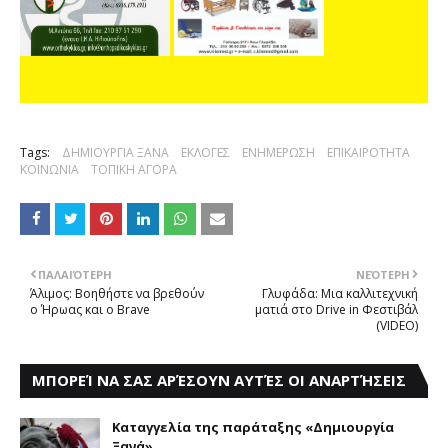
Tags:
ΔΗΜΙΟΥΡΓΙΑ ΞΑΝΑ
ΕΚΛΟΓΕΣ
ΕΝΗΜΕΡΩΣΗ
ΕΠΙΚΑΙΡΟΤΗΤΑ
ΚΟΙΝΩΝΙΑ
ΤΟΠΙΚΗ ΑΓΟΡΑ
ΠΑΛΑΙΌΤΕΡΗ
ΝΕΌΤΕΡΗ
Άλιμος: Βοηθήστε να βρεθούν
Γλυφάδα: Μια καλλιτεχνική
ο Ήρωας και ο Brave
ματιά στο Drive in Φεστιβάλ
(VIDEO)
ΜΠΟΡΕΊ ΝΑ ΣΑΣ ΑΡΈΣΟΥΝ ΑΥΤΈΣ ΟΙ ΑΝΑΡΤΉΣΕΙΣ
Καταγγελία της παράταξης «Δημιουργία
Ξανά»