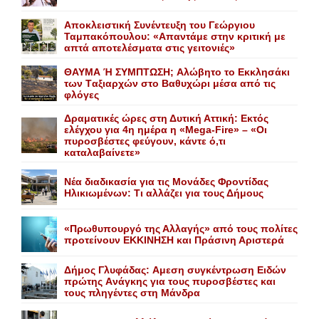
Αποκλειστική Συνέντευξη του Γεώργιου
Ταμπακόπουλου: «Απαντάμε στην κριτική με
απτά αποτελέσματα στις γειτονιές»
ΘΑΥΜΑ Ή ΣΥΜΠΤΩΣΗ; Aλώβητο το Eκκλησάκι
των Tαξιαρχών στο Bαθυχώρι μέσα από τις
φλόγες
Δραματικές ώρες στη Δυτική Αττική: Εκτός
ελέγχου για 4η ημέρα η «Mega-Fire» – «Οι
πυροσβέστες φεύγουν, κάντε ό,τι
καταλαβαίνετε»
Nέα διαδικασία για τις Mονάδες Φροντίδας
Hλικιωμένων: Tι αλλάζει για τους Δήμους
«Πρωθυπουργό της Αλλαγής» από τους πολίτες
προτείνουν EKKINHΣΗ και Πράσινη Αριστερά
Δήμος Γλυφάδας: Aμεση συγκέντρωση Eιδών
πρώτης Aνάγκης για τους πυροσβέστες και
τους πληγέντες στη Mάνδρα