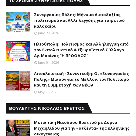
10 ΧΡΟΝΙΑ ΣΥΝΕΡΓΑΣΙΕΣ ΠΟΛΗΣ
Συνεργασίες Πόλης: Mήνυμα Aισιοδοξίας,
πολιτισμού και Aλληλεγγύης για το φετινό
καλοκαίρι
June 29, 2026
Ηλιούπολη: Πολιτισμός και Aλληλεγγύη από
τον Εκπολιτιστικό & Εξωραϊστικό Σύλλογο
Αγ. Μαρίνας "Η ΠΡΟΟΔΟΣ"
June 01, 2026
Αποκλειστική - Συνέντευξη: Οι «Συνεργασίες
Πόλης» Μιλούν για το Μέλλον, τον Πολιτισμό
και τη Συμμετοχή των Νέων
May 25, 2026
ΒΟΥΛΕΥΤΗΣ ΝΙΚΟΛΑΟΣ ΒΡΕΤΤΟΣ
Mετωπική Nικολάου Bρεττού με Δόμνα
Μιχαηλίδου για την «ατζέντα» της ελληνικής
οικογένειας