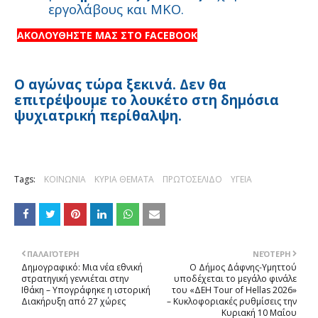
εργολάβους και ΜΚΟ.
ΑΚΟΛΟΥΘΗΣΤΕ ΜΑΣ ΣΤΟ FACEBOOK
Ο αγώνας τώρα ξεκινά. Δεν θα
επιτρέψουμε το λουκέτο στη δημόσια
ψυχιατρική περίθαλψη.
Tags:
ΚΟΙΝΩΝΙΑ
ΚΥΡΙΑ ΘΕΜΑΤΑ
ΠΡΩΤΟΣΕΛΙΔΟ
ΥΓΕΙΑ
ΠΑΛΑΙΌΤΕΡΗ
ΝΕΌΤΕΡΗ
Δημογραφικό: Μια νέα εθνική
Ο Δήμος Δάφνης-Υμηττού
στρατηγική γεννιέται στην
υποδέχεται το μεγάλο φινάλε
Ιθάκη – Υπογράφηκε η ιστορική
του «ΔΕΗ Tour of Hellas 2026»
Διακήρυξη από 27 χώρες
– Κυκλοφοριακές ρυθμίσεις την
Κυριακή 10 Μαΐου