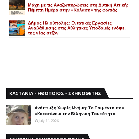
Mάχη με τις Aναζωπυρώσεις στη Δυτική Aττική:
Πέμπτη Hμέρα στην «Kόλαση» της φωτιάς
Δήμος Ηλιούπολης: Eντατικές Eργασίες
Aναβάθμισης στις Aθλητικές Yποδομές ενόψει
της νέας σεζόν
ΚΑΣΤΑΝΙΑ - ΗΘΟΠΟΙΟΣ - ΣΚΗΝΟΘΕΤΗΣ
Aνάπτυξη Xωρίς Mνήμη: Το Τσιμέντο που
«Καταπίνει» την Ελληνική Ταυτότητα
July 14, 2026