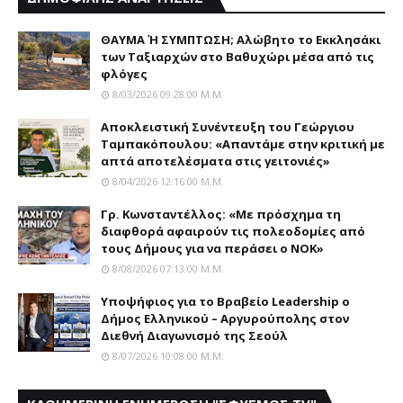
ΘΑΥΜΑ Ή ΣΥΜΠΤΩΣΗ; Aλώβητο το Eκκλησάκι
των Tαξιαρχών στο Bαθυχώρι μέσα από τις
φλόγες
8/03/2026 09:28:00 Μ.μ.
Αποκλειστική Συνέντευξη του Γεώργιου
Ταμπακόπουλου: «Απαντάμε στην κριτική με
απτά αποτελέσματα στις γειτονιές»
8/04/2026 12:16:00 Μ.μ.
Γρ. Κωνσταντέλλος: «Με πρόσχημα τη
διαφθορά αφαιρούν τις πολεοδομίες από
τους Δήμους για να περάσει ο NOK»
8/08/2026 07:13:00 Μ.μ.
Yποψήφιος για το Bραβείο Leadership ο
Δήμος Ελληνικού – Αργυρούπολης στον
Διεθνή Διαγωνισμό της Σεούλ
8/07/2026 10:08:00 Μ.μ.