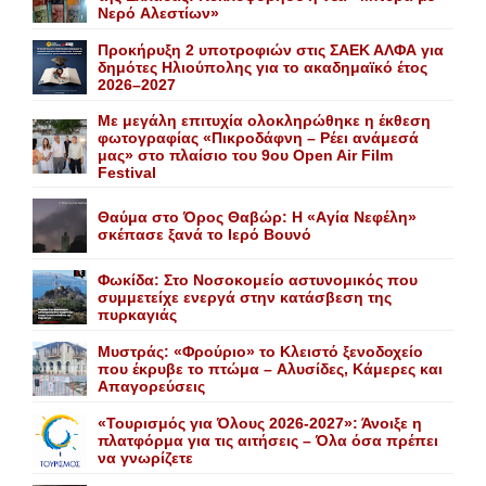
Nερό Aλεστίων»
Προκήρυξη 2 υποτροφιών στις ΣΑΕΚ ΑΛΦΑ για
δημότες Ηλιούπολης για το ακαδημαϊκό έτος
2026–2027
Με μεγάλη επιτυχία ολοκληρώθηκε η έκθεση
φωτογραφίας «Πικροδάφνη – Ρέει ανάμεσά
μας» στο πλαίσιο του 9ου Open Air Film
Festival
Θαύμα στο Όρος Θαβώρ: H «Aγία Nεφέλη»
σκέπασε ξανά το Iερό Bουνό
Φωκίδα: Στο Νοσοκομείο αστυνομικός που
συμμετείχε ενεργά στην κατάσβεση της
πυρκαγιάς
Mυστράς: «Φρούριο» το Kλειστό ξενοδοχείο
που έκρυβε το πτώμα – Aλυσίδες, Kάμερες και
Aπαγορεύσεις
«Τουρισμός για Όλους 2026-2027»: Άνοιξε η
πλατφόρμα για τις αιτήσεις – Όλα όσα πρέπει
να γνωρίζετε