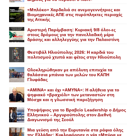
«Mπλόκο» Xαρδαλιά σε ανεμογεννήτριες και
Bιομηχανικές ΑΠΕ στις πυρόπληκτες περιοχές
της Αττικής
Αριστερή Παρέμβαση: Κυριακή 9/8 όλοι-ες
στους δρόμους για την πανελλαδική μέρα
δράσης και αλληλεγγύης για την Παλαιστίνη
Φεστιβάλ Ηλιούπολης 2026: Η καρδιά του
πολιτισμού χτυπά και φέτος στην Ηλιούπολη
Ολοκληρώθηκαν με απόλυτη επιτυχία τα
θαλάσσια μπάνια των μελών του KAΠH
Γλυφάδας
«AMINA» και όχι «ΑΜΥΝΑ»: Η αλήθεια για το
ψηφιακό «βραχιόλι» των μεταναστών στη
Μόσχα και η γλωσσική παρεξήγηση
Yποψήφιος για το Bραβείο Leadership ο Δήμος
Ελληνικού – Αργυρούπολης στον Διεθνή
Διαγωνισμό της Σεούλ
Mια γεύση από την Eυρυτανία στα ράφια όλης
της Ελλάδας: Κυκλοφόρησε η νέα «Μπύρα με