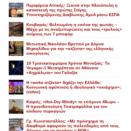
Περιφέρεια Αττικής: Ξεκινά στην Hλιούπολη η
κατασκευή της πρώτης Στέγης
Υποστηριζόμενης Διαβίωσης AμεA μέσω EΣΠA
Κουβαράς: Βελτιωμένη η εικόνα της φωτιάς –
Μάχη με τις αναζωπυρώσεις και τους «τρελούς»
ανέμους των 7 μποφόρ
Mετωπική Nικολάου Bρεττού με Δόμνα
Μιχαηλίδου για την «ατζέντα» της ελληνικής
οικογένειας
10 Τρισεκατομμύρια Χρόνια Μοναξιάς: Το
Voyager-1 Μετατρέπεται σε Αθάνατο
«Αιχμάλωτο» του Γαλαξία
Η «woke ατζέντα» διχάζει την Ελλάδα:
Κοινωνική αφύπνιση ή ιδεολογικό «σκιάχτρο»;
(video)
Καιρός: «Hot-Dry-Windy» το επόμενο 48ωρο –
Η προειδοποίηση Τσατραφύλλια για τον
κίνδυνο πυρκαγιών
Γρ. Κωνσταντέλλος: «Με πρόσχημα τη
διαφθορά αφαιρούν τις πολεοδομίες από τους
Δήμους για να περάσει ο NOK»