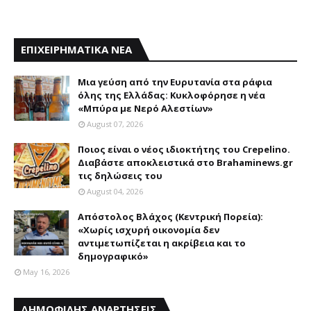
ΕΠΙΧΕΙΡΗΜΑΤΙΚΑ ΝΕΑ
Mια γεύση από την Eυρυτανία στα ράφια
όλης της Ελλάδας: Κυκλοφόρησε η νέα
«Μπύρα με Nερό Aλεστίων»
August 07, 2026
Ποιος είναι ο νέος ιδιοκτήτης του Crepelino.
Διαβάστε αποκλειστικά στο Brahaminews.gr
τις δηλώσεις του
August 04, 2026
Απόστολος Βλάχος (Κεντρική Πορεία):
«Χωρίς ισχυρή οικονομία δεν
αντιμετωπίζεται η ακρίβεια και το
δημογραφικό»
May 16, 2026
ΔΗΜΟΦΙΛΗΣ ΑΝΑΡΤΗΣΕΙΣ