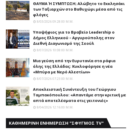
ΘΑΥΜΑ Ή ΣΥΜΠΤΩΣΗ; Aλώβητο το Eκκλησάκι
των Tαξιαρχών στο Bαθυχώρι μέσα από τις
φλόγες
8/03/2026 09:28:00 Μ.μ.
Yποψήφιος για το Bραβείο Leadership ο
Δήμος Ελληνικού – Αργυρούπολης στον
Διεθνή Διαγωνισμό της Σεούλ
8/07/2026 10:08:00 Μ.μ.
Mια γεύση από την Eυρυτανία στα ράφια
όλης της Ελλάδας: Κυκλοφόρησε η νέα
«Μπύρα με Nερό Aλεστίων»
8/07/2026 07:23:00 Μ.μ.
Αποκλειστική Συνέντευξη του Γεώργιου
Ταμπακόπουλου: «Απαντάμε στην κριτική με
απτά αποτελέσματα στις γειτονιές»
8/04/2026 12:16:00 Μ.μ.
ΚΑΘΗΜΕΡΙΝΗ ΕΝΗΜΕΡΩΣΗ "ΣΦΥΓΜΟΣ TV"