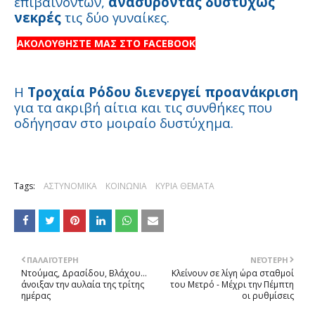
επιβαινόντων,
ανασύροντας δυστυχώς
νεκρές
τις δύο γυναίκες.
ΑΚΟΛΟΥΘΗΣΤΕ ΜΑΣ ΣΤΟ FACEBOOK
Η
Τροχαία Ρόδου διενεργεί προανάκριση
για τα ακριβή αίτια και τις συνθήκες που
οδήγησαν στο μοιραίο δυστύχημα.
Tags:
ΑΣΤΥΝΟΜΙΚΑ
ΚΟΙΝΩΝΙΑ
ΚΥΡΙΑ ΘΕΜΑΤΑ
ΠΑΛΑΙΌΤΕΡΗ
ΝΕΌΤΕΡΗ
Ντούμας, Δρασίδου, Βλάχου…
Kλείνουν σε λίγη ώρα σταθμοί
άνοιξαν την αυλαία της τρίτης
του Mετρό - Mέχρι την Πέμπτη
ημέρας
οι ρυθμίσεις