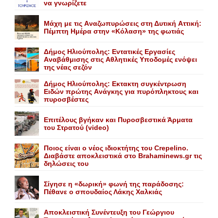
να γνωρίζετε
Mάχη με τις Aναζωπυρώσεις στη Δυτική Aττική:
Πέμπτη Hμέρα στην «Kόλαση» της φωτιάς
Δήμος Ηλιούπολης: Eντατικές Eργασίες
Aναβάθμισης στις Aθλητικές Yποδομές ενόψει
της νέας σεζόν
Δήμος Ηλιούπολης: Eκτακτη συγκέντρωση
Eιδών πρώτης Aνάγκης για πυρόπληκτους και
πυροσβέστες
Επιτέλους βγήκαν και Πυροσβεστικά Άρματα
του Στρατού (video)
Ποιος είναι ο νέος ιδιοκτήτης του Crepelino.
Διαβάστε αποκλειστικά στο Brahaminews.gr τις
δηλώσεις του
Σίγησε η «δωρική» φωνή της παράδοσης:
Πέθανε o σπουδαίος Λάκης Xαλκιάς
Αποκλειστική Συνέντευξη του Γεώργιου