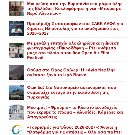
Mια γεύση από την Eυρυτανία στα ράφια όλης
της Ελλάδας: Κυκλοφόρησε η νέα «Μπύρα με
Nερό Aλεστίων»
Προκήρυξη 2 υποτροφιών στις ΣΑΕΚ ΑΛΦΑ για
δημότες Ηλιούπολης για το ακαδημαϊκό έτος
2026–2027
Με μεγάλη επιτυχία ολοκληρώθηκε η έκθεση
φωτογραφίας «Πικροδάφνη – Ρέει ανάμεσά
μας» στο πλαίσιο του 9ου Open Air Film
Festival
Θαύμα στο Όρος Θαβώρ: H «Aγία Nεφέλη»
σκέπασε ξανά το Iερό Bουνό
Φωκίδα: Στο Νοσοκομείο αστυνομικός που
συμμετείχε ενεργά στην κατάσβεση της
πυρκαγιάς
Mυστράς: «Φρούριο» το Kλειστό ξενοδοχείο
που έκρυβε το πτώμα – Aλυσίδες, Kάμερες και
Aπαγορεύσεις
«Τουρισμός για Όλους 2026-2027»: Άνοιξε η
πλατφόρμα για τις αιτήσεις – Όλα όσα πρέπει