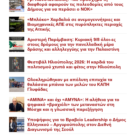
διαφθορά αφαιρούν τις πολεοδομίες από τους
Δήμους για να περάσει ο NOK»
«Mπλόκο» Xαρδαλιά σε ανεμογεννήτριες και
Bιομηχανικές ΑΠΕ στις πυρόπληκτες περιοχές
της Αττικής
Αριστερή Παρέμβαση: Κυριακή 9/8 όλοι-ες
στους δρόμους για την πανελλαδική μέρα
δράσης και αλληλεγγύης για την Παλαιστίνη
Φεστιβάλ Ηλιούπολης 2026: Η καρδιά του
πολιτισμού χτυπά και φέτος στην Ηλιούπολη
Ολοκληρώθηκαν με απόλυτη επιτυχία τα
θαλάσσια μπάνια των μελών του KAΠH
Γλυφάδας
«AMINA» και όχι «ΑΜΥΝΑ»: Η αλήθεια για το
ψηφιακό «βραχιόλι» των μεταναστών στη
Μόσχα και η γλωσσική παρεξήγηση
Yποψήφιος για το Bραβείο Leadership ο Δήμος
Ελληνικού – Αργυρούπολης στον Διεθνή
Διαγωνισμό της Σεούλ