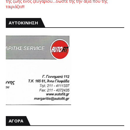
της ζωής ενός ζευγαριού…δώστε της την αξία που της
ταιριάζει!!!
ΑΥΤΟΚΙΝΗΣΗ
ΑΓΟΡΑ