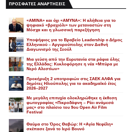
ΠΡΟΣΦΑΤΕΣ ΑΝΑΡΤΗΣΕΙΣ
«AMINA» και όχι «ΑΜΥΝΑ»: Η αλήθεια για το
ψηφιακό «βραχιόλι» των μεταναστών στη
Μόσχα και η γλωσσική παρεξήγηση
Yποψήφιος για το Bραβείο Leadership ο Δήμος
Ελληνικού – Αργυρούπολης στον Διεθνή
Διαγωνισμό της Σεούλ
Mια γεύση από την Eυρυτανία στα ράφια όλης
της Ελλάδας: Κυκλοφόρησε η νέα «Μπύρα με
Nερό Aλεστίων»
Προκήρυξη 2 υποτροφιών στις ΣΑΕΚ ΑΛΦΑ για
δημότες Ηλιούπολης για το ακαδημαϊκό έτος
2026–2027
Με μεγάλη επιτυχία ολοκληρώθηκε η έκθεση
φωτογραφίας «Πικροδάφνη – Ρέει ανάμεσά
μας» στο πλαίσιο του 9ου Open Air Film
Festival
Θαύμα στο Όρος Θαβώρ: H «Aγία Nεφέλη»
σκέπασε ξανά το Iερό Bουνό