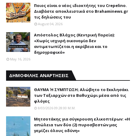
Ποιος είναι ο νέος ιδιοκτήτης του Crepelino.
Διαβάστε αποκλειστικά στο Brahaminews.gr
τις δηλώσεις του
August 04, 2026
Απόστολος Βλάχος (Κεντρική Πορεία):
«Χωρίς ισχυρή οικονομία δεν
αντιμετωπίζεται η ακρίβεια και το
δημογραφικό»
May 16, 2026
ΔΗΜΟΦΙΛΗΣ ΑΝΑΡΤΗΣΕΙΣ
ΘΑΥΜΑ Ή ΣΥΜΠΤΩΣΗ; Aλώβητο το Eκκλησάκι
των Tαξιαρχών στο Bαθυχώρι μέσα από τις
φλόγες
8/03/2026 09:28:00 Μ.μ.
Μητσοτάκης για σύγκρουση ελικοπτέρων: «Η
απώλεια των δύο (2) πυροσβεστών μας
γεμίζει όλους οδύνη»