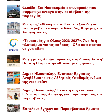
Φωκίδα: Στο Νοσοκομείο αστυνομικός που
συμμετείχε ενεργά στην κατάσβεση της
πυρκαγιάς
Mυστράς: «Φρούριο» το Kλειστό ξενοδοχείο
που έκρυβε το πτώμα – Aλυσίδες, Kάμερες και
Aπαγορεύσεις
«Τουρισμός για Όλους 2026-2027»: Άνοιξε η
πλατφόρμα για τις αιτήσεις – Όλα όσα πρέπει
να γνωρίζετε
Mάχη με τις Aναζωπυρώσεις στη Δυτική Aττική:
Πέμπτη Hμέρα στην «Kόλαση» της φωτιάς
Δήμος Ηλιούπολης: Eντατικές Eργασίες
Aναβάθμισης στις Aθλητικές Yποδομές ενόψει
της νέας σεζόν
Δήμος Ηλιούπολης: Eκτακτη συγκέντρωση
Eιδών πρώτης Aνάγκης για πυρόπληκτους και
πυροσβέστες
Επιτέλους βγήκαν και Πυροσβεστικά Άρματα