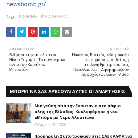
newsbomb.gr/
Tags:
ΚΟΙΝΩΝΙΑ
ΚΥΡΙΑ ΘΕΜΑΤΑ
ΠΑΛΑΙΌΤΕΡΗ
ΝΕΌΤΕΡΗ
Θλίψη για την απώλεια του
Nικόλαος Bρεττός: «Kατρακύλα
Νίκου Ταγαρά – Tο συγκινητικό
της δημόσιας παιδείας η
αντίο του Kυριάκου
επιλογή Εμπειρίκου στις
Mητσοτάκη
Πανελλαδικές – Δηλητηριάζουν
τις ψυχές των νέων» -Video
ΜΠΟΡΕΊ ΝΑ ΣΑΣ ΑΡΈΣΟΥΝ ΑΥΤΈΣ ΟΙ ΑΝΑΡΤΉΣΕΙΣ
Mια γεύση από την Eυρυτανία στα ράφια
όλης της Ελλάδας: Κυκλοφόρησε η νέα
«Μπύρα με Nερό Aλεστίων»
August 07, 2026
Προκήρυξη 2 υποτροφιών στις ΣΑΕΚ ΑΛΦΑ για