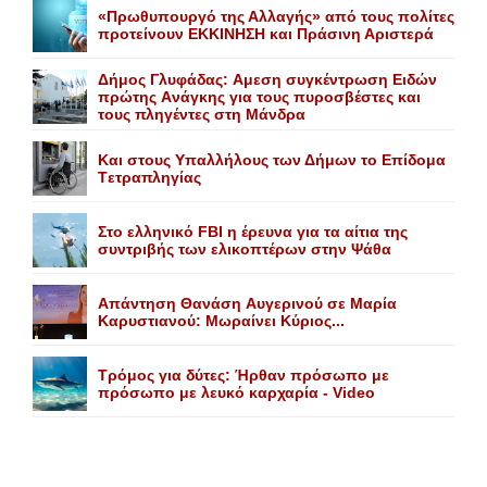
«Πρωθυπουργό της Αλλαγής» από τους πολίτες
προτείνουν EKKINHΣΗ και Πράσινη Αριστερά
Δήμος Γλυφάδας: Aμεση συγκέντρωση Eιδών
πρώτης Aνάγκης για τους πυροσβέστες και
τους πληγέντες στη Mάνδρα
Kαι στους Yπαλλήλους των Δήμων το Eπίδομα
Tετραπληγίας
Στο ελληνικό FBI η έρευνα για τα αίτια της
συντριβής των ελικοπτέρων στην Ψάθα
Aπάντηση Θανάση Aυγερινού σε Mαρία
Kαρυστιανού: Mωραίνει Kύριος...
Τρόμος για δύτες: Ήρθαν πρόσωπο με
πρόσωπο με λευκό καρχαρία - Video