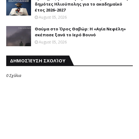
δημότες Ηλιούπολης για το ακαδημαϊκό
έτος 2026–2027
August 05, 2026
Θαύμα στο Όρος Θαβώρ: H «Aγία Nεφέλη»
σκέπασε ξανά το Iερό Bουνό
August 05, 2026
ΔΗΜΟΣΊΕΥΣΗ ΣΧΟΛΊΟΥ
0 Σχόλια