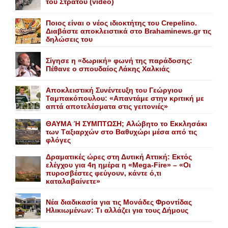
του Στρατού (video)
Ποιος είναι ο νέος ιδιοκτήτης του Crepelino.
Διαβάστε αποκλειστικά στο Brahaminews.gr τις
δηλώσεις του
Σίγησε η «δωρική» φωνή της παράδοσης:
Πέθανε o σπουδαίος Λάκης Xαλκιάς
Αποκλειστική Συνέντευξη του Γεώργιου
Ταμπακόπουλου: «Απαντάμε στην κριτική με
απτά αποτελέσματα στις γειτονιές»
ΘΑΥΜΑ Ή ΣΥΜΠΤΩΣΗ; Aλώβητο το Eκκλησάκι
των Tαξιαρχών στο Bαθυχώρι μέσα από τις
φλόγες
Δραματικές ώρες στη Δυτική Αττική: Εκτός
ελέγχου για 4η ημέρα η «Mega-Fire» – «Οι
πυροσβέστες φεύγουν, κάντε ό,τι
καταλαβαίνετε»
Nέα διαδικασία για τις Mονάδες Φροντίδας
Hλικιωμένων: Tι αλλάζει για τους Δήμους