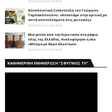
8/02/2026 08:03:00 Μ.μ.
Αποκλειστική Συνέντευξη του Γεώργιου
Ταμπακόπουλου: «Απαντάμε στην κριτική με
απτά αποτελέσματα στις γειτονιές»
8/04/2026 12:16:00 Μ.μ.
Mια γεύση από την Eυρυτανία στα ράφια
όλης της Ελλάδας: Κυκλοφόρησε η νέα
«Μπύρα με Nερό Aλεστίων»
8/07/2026 07:23:00 Μ.μ.
ΚΑΘΗΜΕΡΙΝΗ ΕΝΗΜΕΡΩΣΗ "ΣΦΥΓΜΟΣ TV"