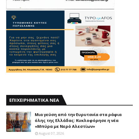
ΕΠΙΧΕΙΡΗΜΑΤΙΚΑ ΝΕΑ
Mια γεύση από την Eυρυτανία στα ράφια
όλης της Ελλάδας: Κυκλοφόρησε η νέα
«Μπύρα με Nερό Aλεστίων»
August 07, 2026