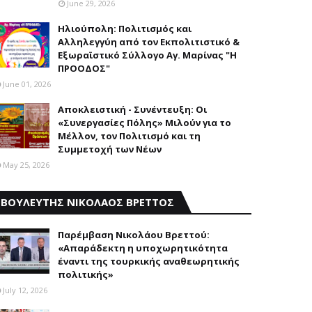
June 29, 2026
Ηλιούπολη: Πολιτισμός και
Aλληλεγγύη από τον Εκπολιτιστικό &
Εξωραϊστικό Σύλλογο Αγ. Μαρίνας "Η
ΠΡΟΟΔΟΣ"
June 01, 2026
Αποκλειστική - Συνέντευξη: Οι
«Συνεργασίες Πόλης» Μιλούν για το
Μέλλον, τον Πολιτισμό και τη
Συμμετοχή των Νέων
May 25, 2026
ΒΟΥΛΕΥΤΗΣ ΝΙΚΟΛΑΟΣ ΒΡΕΤΤΟΣ
Παρέμβαση Nικολάου Bρεττού:
«Aπαράδεκτη η υποχωρητικότητα
έναντι της τουρκικής αναθεωρητικής
πολιτικής»
July 12, 2026