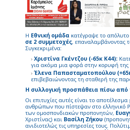
Η
Εθνική ομάδα
κατέγραψε το απόλυτ
σε 2 συμμετοχές
, επαναλαμβάνοντας τ
Συγκεκριμένα:
Χριστίνα Γκέντζου (-65κ Κ44):
Κατέ
για ακόμα μια φορά στην κορυφή της
Έλενα Παπασταματοπούλου (+65κ
επιβεβαιώνοντας τη σταθερή της παρ
Η συλλογική προσπάθεια πίσω από τ
Οι επιτυχίες αυτές είναι το αποτέλεσμ
ανθρώπων που πίστεψαν στο ελληνικό P
των ομοσπονδιακών προπονητών,
Ευαγ
Χριστίνας) και
Βασίλη Ζήκου
(προπονητ
ανιδιοτελώς τις υπηρεσίες τους. Πολύτι