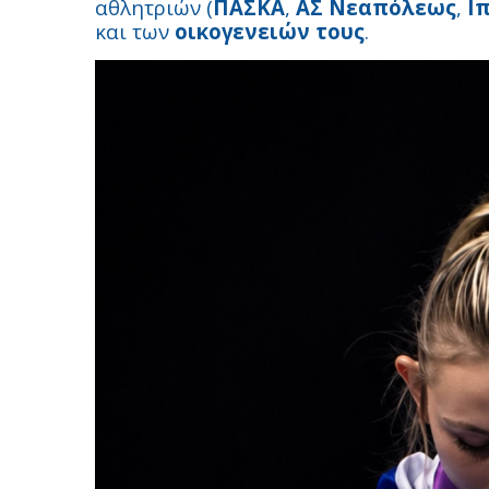
αθλητριών (
ΠΑΣΚΑ
,
ΑΣ Νεαπόλεως
,
Ι
και των
οικογενειών τους
.