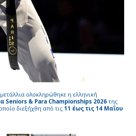
 μετάλλια ολοκληρώθηκε η ελληνική
Seniors & Para Championships 2026
της
 οποίο διεξήχθη από τις
11 έως τις 14 Μαΐου