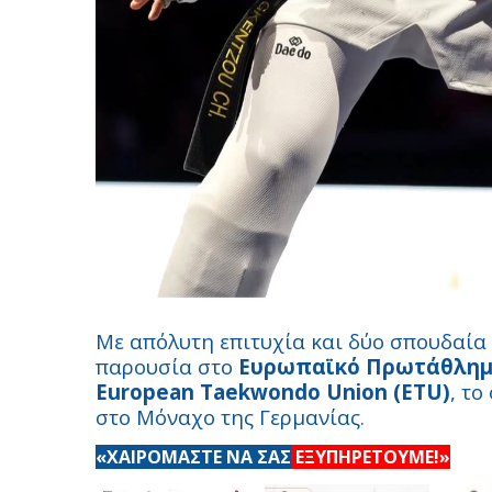
Με απόλυτη επιτυχία και δύο σπουδαία
παρουσία στο
Ευρωπαϊκό Πρωτάθλημα 
European Taekwondo Union (ETU)
, το
στο Μόναχο της Γερμανίας.
«ΧΑΙΡΟΜΑΣΤΕ ΝΑ ΣΑΣ
ΕΞΥΠΗΡΕΤΟΥΜΕ!»