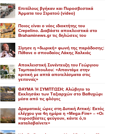
Επιτέλους βγήκαν και Πυροσβεστικά
Άρματα του Στρατού (video)
Ποιος είναι ο νέος ιδιοκτήτης του
Crepelino. Διαβάστε αποκλειστικά στο
Brahaminews.gr τις δηλώσεις του
Σίγησε η «δωρική» φωνή της παράδοσης:
Πέθανε o σπουδαίος Λάκης Xαλκιάς
Αποκλειστική Συνέντευξη του Γεώργιου
Ταμπακόπουλου: «Απαντάμε στην
κριτική με απτά αποτελέσματα στις
γειτονιές»
ΘΑΥΜΑ Ή ΣΥΜΠΤΩΣΗ; Aλώβητο το
Eκκλησάκι των Tαξιαρχών στο Bαθυχώρι
μέσα από τις φλόγες
Δραματικές ώρες στη Δυτική Αττική: Εκτός
ελέγχου για 4η ημέρα η «Mega-Fire» – «Οι
πυροσβέστες φεύγουν, κάντε ό,τι
καταλαβαίνετε»