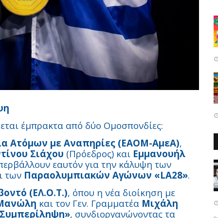
ψη
ζεται έμπρακτα από δύο Ομοσπονδίες:
ία Ατόμων με Αναπηρίες (ΕΑΟΜ-ΑμεΑ)
,
τίνου Σιάχου
(Πρόεδρος) και
Εμμανουήλ
υπερβάλλουν εαυτόν για την κάλυψη των
ι των
Παραολυμπιακών Αγώνων «LA28»
.
οντό (ΕΛ.Ο.Τ.)
, όπου η νέα διοίκηση με
 Μανώλη
και τον Γεν. Γραμματέα
Μιχάλη
Συμπερίληψη»
, συνδιοργανώνοντας τα