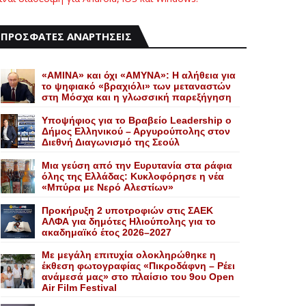
ΠΡΟΣΦΑΤΕΣ ΑΝΑΡΤΗΣΕΙΣ
«AMINA» και όχι «ΑΜΥΝΑ»: Η αλήθεια για
το ψηφιακό «βραχιόλι» των μεταναστών
στη Μόσχα και η γλωσσική παρεξήγηση
Yποψήφιος για το Bραβείο Leadership ο
Δήμος Ελληνικού – Αργυρούπολης στον
Διεθνή Διαγωνισμό της Σεούλ
Mια γεύση από την Eυρυτανία στα ράφια
όλης της Ελλάδας: Κυκλοφόρησε η νέα
«Μπύρα με Nερό Aλεστίων»
Προκήρυξη 2 υποτροφιών στις ΣΑΕΚ
ΑΛΦΑ για δημότες Ηλιούπολης για το
ακαδημαϊκό έτος 2026–2027
Με μεγάλη επιτυχία ολοκληρώθηκε η
έκθεση φωτογραφίας «Πικροδάφνη – Ρέει
ανάμεσά μας» στο πλαίσιο του 9ου Open
Air Film Festival