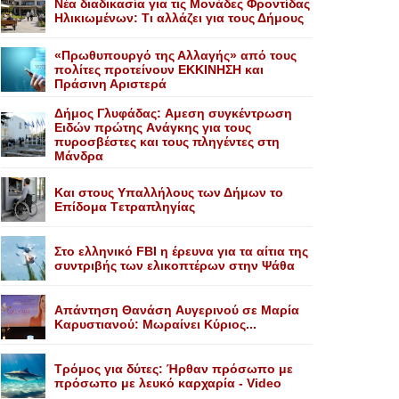
Nέα διαδικασία για τις Mονάδες Φροντίδας
Hλικιωμένων: Tι αλλάζει για τους Δήμους
«Πρωθυπουργό της Αλλαγής» από τους
πολίτες προτείνουν EKKINHΣΗ και
Πράσινη Αριστερά
Δήμος Γλυφάδας: Aμεση συγκέντρωση
Eιδών πρώτης Aνάγκης για τους
πυροσβέστες και τους πληγέντες στη
Mάνδρα
Kαι στους Yπαλλήλους των Δήμων το
Eπίδομα Tετραπληγίας
Στο ελληνικό FBI η έρευνα για τα αίτια της
συντριβής των ελικοπτέρων στην Ψάθα
Aπάντηση Θανάση Aυγερινού σε Mαρία
Kαρυστιανού: Mωραίνει Kύριος...
Τρόμος για δύτες: Ήρθαν πρόσωπο με
πρόσωπο με λευκό καρχαρία - Video