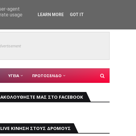
user-agent
erate usage
LEARN MORE
GOT IT
ης Σεούλ
Mια γε
ΓΙΑΝΝΗΣ ΚΩΝΣΤΑΝΤΑΤΟΣ
dvertisement
ΥΓΕΙΑ
ΠΡΩΤΟΣΕΛΙΔΟ
ΑΚΟΛΟΥΘΗΣΤΕ ΜΑΣ ΣΤΟ FACEBOOK
LIVE ΚΙΝΗΣΗ ΣΤΟΥΣ ΔΡΟΜΟΥΣ