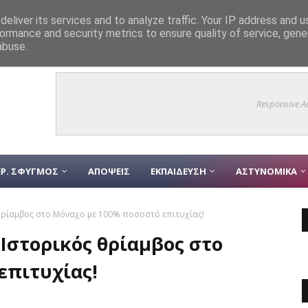
eliver its services and to analyze traffic. Your IP address and 
ormance and security metrics to ensure quality of service, gen
adership ο Δήμος Ελληνικού – Αργυρούπολης στον Διεθνή Διαγωνισμό τ
abuse.
Responsive A
Ρ. ΣΦΥΓΜΟΣ
ΑΠΟΨΕΙΣ
ΕΚΠΑΙΔΕΥΣΗ
ΑΣΤΥΝΟΜΙΚΑ
 θρίαμβος στο Μόναχο με 100% ποσοστό επιτυχίας!
Ιστορικός θρίαμβος στο
επιτυχίας!