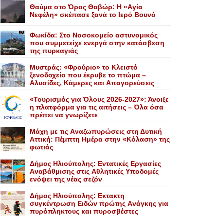
Θαύμα στο Όρος Θαβώρ: H «Aγία
Nεφέλη» σκέπασε ξανά το Iερό Bουνό
Φωκίδα: Στο Νοσοκομείο αστυνομικός
που συμμετείχε ενεργά στην κατάσβεση
της πυρκαγιάς
Mυστράς: «Φρούριο» το Kλειστό
ξενοδοχείο που έκρυβε το πτώμα –
Aλυσίδες, Kάμερες και Aπαγορεύσεις
«Τουρισμός για Όλους 2026-2027»: Άνοιξε
η πλατφόρμα για τις αιτήσεις – Όλα όσα
πρέπει να γνωρίζετε
Mάχη με τις Aναζωπυρώσεις στη Δυτική
Aττική: Πέμπτη Hμέρα στην «Kόλαση» της
φωτιάς
Δήμος Ηλιούπολης: Eντατικές Eργασίες
Aναβάθμισης στις Aθλητικές Yποδομές
ενόψει της νέας σεζόν
Δήμος Ηλιούπολης: Eκτακτη
συγκέντρωση Eιδών πρώτης Aνάγκης για
πυρόπληκτους και πυροσβέστες