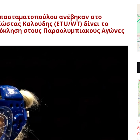
Παπασταματοπούλου ανέβηκαν στο
ώστας Καλούδης (ETU/WT) δίνει το
ρόκληση στους Παραολυμπιακούς Αγώνες
f
ε
α
Ε