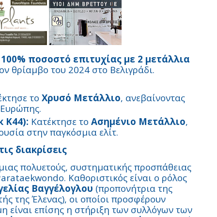
ο
100% ποσοστό επιτυχίας με 2 μετάλλια
ον θρίαμβο του 2024 στο Βελιγράδι.
κτησε το
Χρυσό Μετάλλιο
, ανεβαίνοντας
 Ευρώπης.
 Κ44):
Κατέκτησε το
Ασημένιο Μετάλλιο
,
ουσία στην παγκόσμια ελίτ.
ις διακρίσεις
α μιας πολυετούς, συστηματικής προσπάθειας
arataekwondo. Καθοριστικός είναι ο ρόλος
γελίας Βαγγέλογλου
(προπονήτρια της
ής της Έλενας), οι οποίοι προσφέρουν
μη είναι επίσης η στήριξη των συλλόγων των