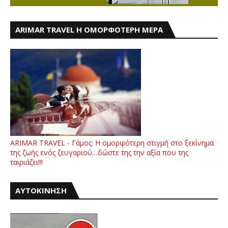
ARIMAR TRAVEL Η ΟΜΟΡΦΟΤΕΡΗ ΜΕΡΑ
ARIMAR TRAVEL - Γάμος: Η ομορφότερη στιγμή στο ξεκίνημα
της ζωής ενός ζευγαριού…δώστε της την αξία που της
ταιριάζει!!!
ΑΥΤΟΚΙΝΗΣΗ