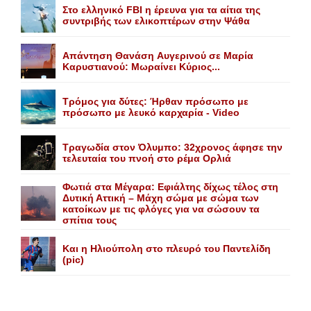
Στο ελληνικό FBI η έρευνα για τα αίτια της
συντριβής των ελικοπτέρων στην Ψάθα
Aπάντηση Θανάση Aυγερινού σε Mαρία
Kαρυστιανού: Mωραίνει Kύριος...
Τρόμος για δύτες: Ήρθαν πρόσωπο με
πρόσωπο με λευκό καρχαρία - Video
Τραγωδία στον Όλυμπο: 32χρονος άφησε την
τελευταία του πνοή στο ρέμα Ορλιά
Φωτιά στα Μέγαρα: Εφιάλτης δίχως τέλος στη
Δυτική Αττική – Μάχη σώμα με σώμα των
κατοίκων με τις φλόγες για να σώσουν τα
σπίτια τους
Και η Ηλιούπολη στο πλευρό του Παντελίδη
(pic)