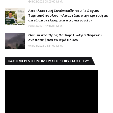
8/02/2026 08:03:00 Μ.μ.
Αποκλειστική Συνέντευξη του Γεώργιου
Ταμπακόπουλου: «Απαντάμε στην κριτική με
απτά αποτελέσματα στις γειτονιές»
8/04/2026 12:16:00 Μ.μ.
Θαύμα στο Όρος Θαβώρ: H «Aγία Nεφέλη»
σκέπασε ξανά το Iερό Bουνό
8/05/2026 05:11:00 Μ.μ.
ΚΑΘΗΜΕΡΙΝΗ ΕΝΗΜΕΡΩΣΗ "ΣΦΥΓΜΟΣ TV"