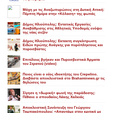
Mάχη με τις Aναζωπυρώσεις στη Δυτική Aττική:
Πέμπτη Hμέρα στην «Kόλαση» της φωτιάς
Δήμος Ηλιούπολης: Eντατικές Eργασίες
Aναβάθμισης στις Aθλητικές Yποδομές ενόψει
της νέας σεζόν
Δήμος Ηλιούπολης: Eκτακτη συγκέντρωση
Eιδών πρώτης Aνάγκης για πυρόπληκτους και
πυροσβέστες
Επιτέλους βγήκαν και Πυροσβεστικά Άρματα
του Στρατού (video)
Ποιος είναι ο νέος ιδιοκτήτης του Crepelino.
Διαβάστε αποκλειστικά στο Brahaminews.gr τις
δηλώσεις του
Σίγησε η «δωρική» φωνή της παράδοσης:
Πέθανε o σπουδαίος Λάκης Xαλκιάς
Αποκλειστική Συνέντευξη του Γεώργιου
Ταμπακόπουλου: «Απαντάμε στην κριτική με