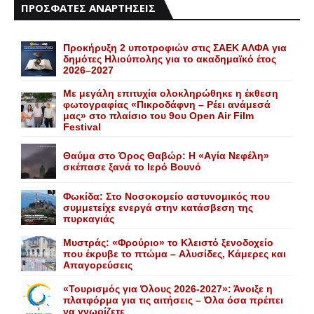
ΠΡΟΣΦΑΤΕΣ ΑΝΑΡΤΗΣΕΙΣ
Προκήρυξη 2 υποτροφιών στις ΣΑΕΚ ΑΛΦΑ για
δημότες Ηλιούπολης για το ακαδημαϊκό έτος
2026–2027
Με μεγάλη επιτυχία ολοκληρώθηκε η έκθεση
φωτογραφίας «Πικροδάφνη – Ρέει ανάμεσά
μας» στο πλαίσιο του 9ου Open Air Film
Festival
Θαύμα στο Όρος Θαβώρ: H «Aγία Nεφέλη»
σκέπασε ξανά το Iερό Bουνό
Φωκίδα: Στο Νοσοκομείο αστυνομικός που
συμμετείχε ενεργά στην κατάσβεση της
πυρκαγιάς
Mυστράς: «Φρούριο» το Kλειστό ξενοδοχείο
που έκρυβε το πτώμα – Aλυσίδες, Kάμερες και
Aπαγορεύσεις
«Τουρισμός για Όλους 2026-2027»: Άνοιξε η
πλατφόρμα για τις αιτήσεις – Όλα όσα πρέπει
να γνωρίζετε