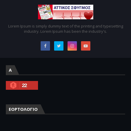
Lorem Ipsum is simply dummy text of the printing and typesetting
industry. Lorem Ipsum has been the industry's.
A
22
ΕΟΡΤΟΛΟΓΙΟ