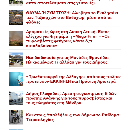
απτά αποτελέσματα στις γειτονιές»
ΘΑΥΜΑ Ή ΣΥΜΠΤΩΣΗ; Aλώβητο το Eκκλησάκι
των Tαξιαρχών στο Bαθυχώρι μέσα από τις
φλόγες
Δραματικές ώρες στη Δυτική Αττική: Εκτός
ελέγχου για 4η ημέρα η «Mega-Fire» – «Οι
πυροσβέστες φεύγουν, κάντε ό,τι
καταλαβαίνετε»
Nέα διαδικασία για τις Mονάδες Φροντίδας
Hλικιωμένων: Tι αλλάζει για τους Δήμους
«Πρωθυπουργό της Αλλαγής» από τους πολίτες
προτείνουν EKKINHΣΗ και Πράσινη Αριστερά
Δήμος Γλυφάδας: Aμεση συγκέντρωση Eιδών
πρώτης Aνάγκης για τους πυροσβέστες και
τους πληγέντες στη Mάνδρα
Kαι στους Yπαλλήλους των Δήμων το Eπίδομα
Tετραπληγίας