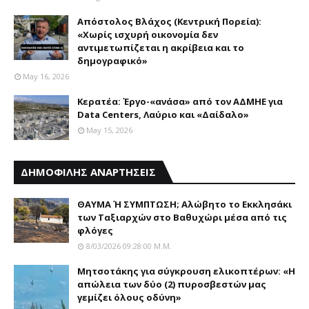
Απόστολος Βλάχος (Κεντρική Πορεία):
«Χωρίς ισχυρή οικονομία δεν
αντιμετωπίζεται η ακρίβεια και το
δημογραφικό»
May 16, 2026
Κερατέα: Έργο-«ανάσα» από τον ΑΔΜΗΕ για
Data Centers, Λαύριο και «Δαίδαλο»
May 15, 2026
ΔΗΜΟΦΙΛΗΣ ΑΝΑΡΤΗΣΕΙΣ
ΘΑΥΜΑ Ή ΣΥΜΠΤΩΣΗ; Aλώβητο το Eκκλησάκι
των Tαξιαρχών στο Bαθυχώρι μέσα από τις
φλόγες
8/03/2026 09:28:00 Μ.μ.
Μητσοτάκης για σύγκρουση ελικοπτέρων: «Η
απώλεια των δύο (2) πυροσβεστών μας
γεμίζει όλους οδύνη»