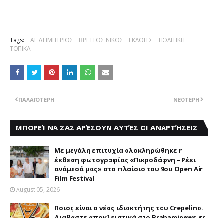
Tags:
ΑΓ ΔΗΜΗΤΡΙΟΣ
ΒΡΕΤΤΟΣ ΝΙΚΟΣ
ΕΚΛΟΓΕΣ
ΠΟΛΙΤΙΚΗ
ΤΟΠΙΚΑ
ΠΑΛΑΙΌΤΕΡΗ
ΝΕΌΤΕΡΗ
ΜΠΟΡΕΊ ΝΑ ΣΑΣ ΑΡΈΣΟΥΝ ΑΥΤΈΣ ΟΙ ΑΝΑΡΤΉΣΕΙΣ
Με μεγάλη επιτυχία ολοκληρώθηκε η
έκθεση φωτογραφίας «Πικροδάφνη – Ρέει
ανάμεσά μας» στο πλαίσιο του 9ου Open Air
Film Festival
August 05, 2026
Ποιος είναι ο νέος ιδιοκτήτης του Crepelino.
Διαβάστε αποκλειστικά στο Brahaminews.gr