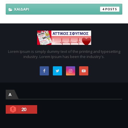
ΧΑΙΔΑΡΙ
4
Lorem Ipsum is simply dummy text of the printing and typesetting
industry. Lorem Ipsum has been the industry's.
A
20