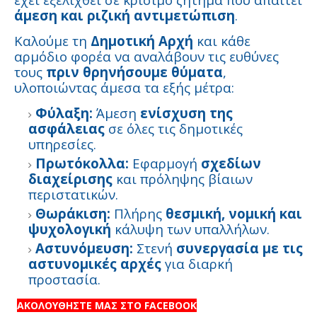
άμεση και ριζική αντιμετώπιση
.
Καλούμε τη
Δημοτική Αρχή
και κάθε
αρμόδιο φορέα να αναλάβουν τις ευθύνες
τους
πριν θρηνήσουμε θύματα
,
υλοποιώντας άμεσα τα εξής μέτρα:
Φύλαξη:
Άμεση
ενίσχυση της
ασφάλειας
σε όλες τις δημοτικές
υπηρεσίες.
Πρωτόκολλα:
Εφαρμογή
σχεδίων
διαχείρισης
και πρόληψης βίαιων
περιστατικών.
Θωράκιση:
Πλήρης
θεσμική, νομική και
ψυχολογική
κάλυψη των υπαλλήλων.
Αστυνόμευση:
Στενή
συνεργασία με τις
αστυνομικές αρχές
για διαρκή
προστασία.
ΑΚΟΛΟΥΘΗΣΤΕ ΜΑΣ ΣΤΟ FACEBOOK