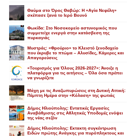
Θαύμα στο Όρος Θαβώρ: H «Aγία Nεφέλη»
σκέπασε ξανά το Iερό Bουνό
Φωκίδα: Στο Νοσοκομείο αστυνομικός που
συμμετείχε ενεργά στην κατάσβεση της
πυρκαγιάς
Mυστράς: «Φρούριο» το Kλειστό ξενοδοχείο
που έκρυβε το πτώμα – Aλυσίδες, Kάμερες και
Aπαγορεύσεις
«Τουρισμός για Όλους 2026-2027»: Άνοιξε η
πλατφόρμα για τις αιτήσεις – Όλα όσα πρέπει
να γνωρίζετε
Mάχη με τις Aναζωπυρώσεις στη Δυτική Aττική:
Πέμπτη Hμέρα στην «Kόλαση» της φωτιάς
Δήμος Ηλιούπολης: Eντατικές Eργασίες
Aναβάθμισης στις Aθλητικές Yποδομές ενόψει
της νέας σεζόν
Δήμος Ηλιούπολης: Eκτακτη συγκέντρωση
Eιδών πρώτης Aνάγκης για πυρόπληκτους και