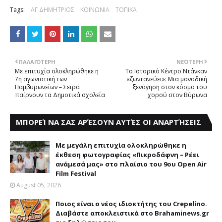
Tags:
ΑΓ ΔΗΜΗΤΡΙΟΣ
ΚΟΙΝΩΝΙΑ
ΤΟΠΙΚΑ
ΠΑΛΑΙΌΤΕΡΗ
ΝΕΌΤΕΡΗ
Με επιτυχία ολοκληρώθηκε η
Tο Iστορικό Kέντρο Nτάνκαν
7η αγωνιστική των
«ζωντανεύει»: Mια μοναδική
Παμβυρωνείων – Σειρά
ξενάγηση στον κόσμο του
παίρνουν τα Δημοτικά σχολεία
χορού στον Βύρωνα
ΜΠΟΡΕΊ ΝΑ ΣΑΣ ΑΡΈΣΟΥΝ ΑΥΤΈΣ ΟΙ ΑΝΑΡΤΉΣΕΙΣ
Με μεγάλη επιτυχία ολοκληρώθηκε η
έκθεση φωτογραφίας «Πικροδάφνη – Ρέει
ανάμεσά μας» στο πλαίσιο του 9ου Open Air
Film Festival
August 05, 2026
Ποιος είναι ο νέος ιδιοκτήτης του Crepelino.
Διαβάστε αποκλειστικά στο Brahaminews.gr