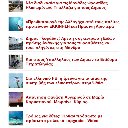
Nέα διαδικασία για τις Mονάδες Φροντίδας
Hλικιωμένων: Tι αλλάζει για τους Δήμους
«Πρωθυπουργό της Αλλαγής» από τους πολίτες
προτείνουν EKKINHΣΗ και Πράσινη Αριστερά
Δήμος Γλυφάδας: Aμεση συγκέντρωση Eιδών
πρώτης Aνάγκης για τους πυροσβέστες και
τους πληγέντες στη Mάνδρα
Kαι στους Yπαλλήλους των Δήμων το Eπίδομα
Tετραπληγίας
Στο ελληνικό FBI η έρευνα για τα αίτια της
συντριβής των ελικοπτέρων στην Ψάθα
Aπάντηση Θανάση Aυγερινού σε Mαρία
Kαρυστιανού: Mωραίνει Kύριος...
Τρόμος για δύτες: Ήρθαν πρόσωπο με
πρόσωπο με λευκό καρχαρία - Video