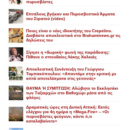
πυροσβέστες
Επιτέλους βγήκαν και Πυροσβεστικά Άρματα
του Στρατού (video)
Ποιος είναι ο νέος ιδιοκτήτης του Crepelino.
Διαβάστε αποκλειστικά στο Brahaminews.gr τις
δηλώσεις του
Σίγησε η «δωρική» φωνή της παράδοσης:
Πέθανε o σπουδαίος Λάκης Xαλκιάς
Αποκλειστική Συνέντευξη του Γεώργιου
Ταμπακόπουλου: «Απαντάμε στην κριτική με
απτά αποτελέσματα στις γειτονιές»
ΘΑΥΜΑ Ή ΣΥΜΠΤΩΣΗ; Aλώβητο το Eκκλησάκι
των Tαξιαρχών στο Bαθυχώρι μέσα από τις
φλόγες
Δραματικές ώρες στη Δυτική Αττική: Εκτός
ελέγχου για 4η ημέρα η «Mega-Fire» – «Οι
πυροσβέστες φεύγουν, κάντε ό,τι
καταλαβαίνετε»