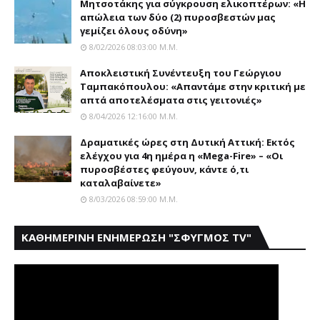
Μητσοτάκης για σύγκρουση ελικοπτέρων: «Η
απώλεια των δύο (2) πυροσβεστών μας
γεμίζει όλους οδύνη»
8/02/2026 08:03:00 Μ.μ.
Αποκλειστική Συνέντευξη του Γεώργιου
Ταμπακόπουλου: «Απαντάμε στην κριτική με
απτά αποτελέσματα στις γειτονιές»
8/04/2026 12:16:00 Μ.μ.
Δραματικές ώρες στη Δυτική Αττική: Εκτός
ελέγχου για 4η ημέρα η «Mega-Fire» – «Οι
πυροσβέστες φεύγουν, κάντε ό,τι
καταλαβαίνετε»
8/03/2026 08:59:00 Μ.μ.
ΚΑΘΗΜΕΡΙΝΗ ΕΝΗΜΕΡΩΣΗ "ΣΦΥΓΜΟΣ TV"