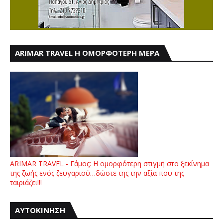
ARIMAR TRAVEL Η ΟΜΟΡΦΟΤΕΡΗ ΜΕΡΑ
ARIMAR TRAVEL - Γάμος: Η ομορφότερη στιγμή στο ξεκίνημα
της ζωής ενός ζευγαριού…δώστε της την αξία που της
ταιριάζει!!!
ΑΥΤΟΚΙΝΗΣΗ