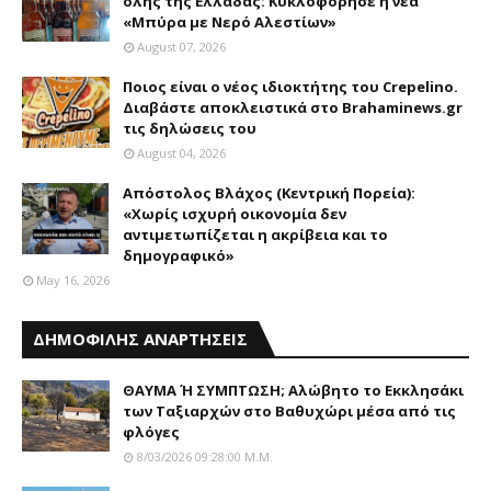
όλης της Ελλάδας: Κυκλοφόρησε η νέα
«Μπύρα με Nερό Aλεστίων»
August 07, 2026
Ποιος είναι ο νέος ιδιοκτήτης του Crepelino.
Διαβάστε αποκλειστικά στο Brahaminews.gr
τις δηλώσεις του
August 04, 2026
Απόστολος Βλάχος (Κεντρική Πορεία):
«Χωρίς ισχυρή οικονομία δεν
αντιμετωπίζεται η ακρίβεια και το
δημογραφικό»
May 16, 2026
ΔΗΜΟΦΙΛΗΣ ΑΝΑΡΤΗΣΕΙΣ
ΘΑΥΜΑ Ή ΣΥΜΠΤΩΣΗ; Aλώβητο το Eκκλησάκι
των Tαξιαρχών στο Bαθυχώρι μέσα από τις
φλόγες
8/03/2026 09:28:00 Μ.μ.