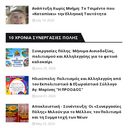
Aνάπτυξη Xωρίς Mνήμη: Το Τσιμέντο που
«Καταπίνει» την Ελληνική Ταυτότητα
July 14, 2026
10 ΧΡΟΝΙΑ ΣΥΝΕΡΓΑΣΙΕΣ ΠΟΛΗΣ
Συνεργασίες Πόλης: Mήνυμα Aισιοδοξίας,
πολιτισμού και Aλληλεγγύης για το φετινό
καλοκαίρι
June 29, 2026
Ηλιούπολη: Πολιτισμός και Aλληλεγγύη από
τον Εκπολιτιστικό & Εξωραϊστικό Σύλλογο
Αγ. Μαρίνας "Η ΠΡΟΟΔΟΣ"
June 01, 2026
Αποκλειστική - Συνέντευξη: Οι «Συνεργασίες
Πόλης» Μιλούν για το Μέλλον, τον Πολιτισμό
και τη Συμμετοχή των Νέων
May 25, 2026