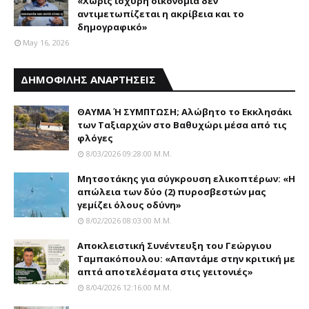
«Χωρίς ισχυρή οικονομία δεν
αντιμετωπίζεται η ακρίβεια και το
δημογραφικό»
May 16, 2026
ΔΗΜΟΦΙΛΗΣ ΑΝΑΡΤΗΣΕΙΣ
ΘΑΥΜΑ Ή ΣΥΜΠΤΩΣΗ; Aλώβητο το Eκκλησάκι
των Tαξιαρχών στο Bαθυχώρι μέσα από τις
φλόγες
8/03/2026 09:28:00 Μ.μ.
Μητσοτάκης για σύγκρουση ελικοπτέρων: «Η
απώλεια των δύο (2) πυροσβεστών μας
γεμίζει όλους οδύνη»
8/02/2026 08:03:00 Μ.μ.
Αποκλειστική Συνέντευξη του Γεώργιου
Ταμπακόπουλου: «Απαντάμε στην κριτική με
απτά αποτελέσματα στις γειτονιές»
8/04/2026 12:16:00 Μ.μ.