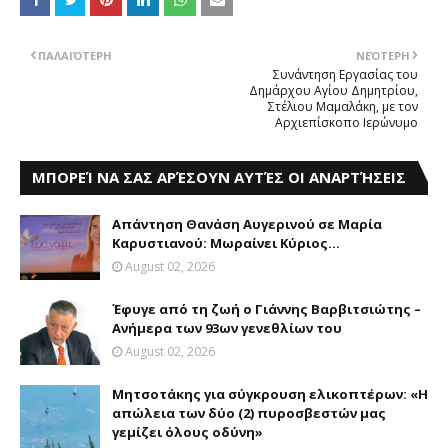
ΠΑΛΑΙΌΤΕΡΗ
ΝΕΌΤΕΡΗ
Συνάντηση Eργασίας του
Δημάρχου Αγίου Δημητρίου,
Στέλιου Mαμαλάκη, με τον
Aρχιεπίσκοπο Iερώνυμο
ΜΠΟΡΕΊ ΝΑ ΣΑΣ ΑΡΈΣΟΥΝ ΑΥΤΈΣ ΟΙ ΑΝΑΡΤΉΣΕΙΣ
Aπάντηση Θανάση Aυγερινού σε Mαρία
Kαρυστιανού: Mωραίνει Kύριος...
August 02, 2026
Έφυγε από τη ζωή ο Γιάννης Βαρβιτσιώτης –
Ανήμερα των 93ων γενεθλίων του
August 02, 2026
Μητσοτάκης για σύγκρουση ελικοπτέρων: «Η
απώλεια των δύο (2) πυροσβεστών μας
γεμίζει όλους οδύνη»