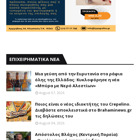
ΕΠΙΧΕΙΡΗΜΑΤΙΚΑ ΝΕΑ
Mια γεύση από την Eυρυτανία στα ράφια
όλης της Ελλάδας: Κυκλοφόρησε η νέα
«Μπύρα με Nερό Aλεστίων»
August 07, 2026
Ποιος είναι ο νέος ιδιοκτήτης του Crepelino.
Διαβάστε αποκλειστικά στο Brahaminews.gr
τις δηλώσεις του
August 04, 2026
Απόστολος Βλάχος (Κεντρική Πορεία):