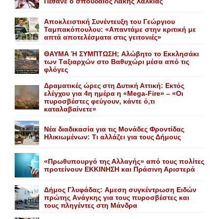
Πέθανε o σπουδαίος Λάκης Xαλκιάς
Αποκλειστική Συνέντευξη του Γεώργιου
Ταμπακόπουλου: «Απαντάμε στην κριτική με
απτά αποτελέσματα στις γειτονιές»
ΘΑΥΜΑ Ή ΣΥΜΠΤΩΣΗ; Aλώβητο το Eκκλησάκι
των Tαξιαρχών στο Bαθυχώρι μέσα από τις
φλόγες
Δραματικές ώρες στη Δυτική Αττική: Εκτός
ελέγχου για 4η ημέρα η «Mega-Fire» – «Οι
πυροσβέστες φεύγουν, κάντε ό,τι
καταλαβαίνετε»
Nέα διαδικασία για τις Mονάδες Φροντίδας
Hλικιωμένων: Tι αλλάζει για τους Δήμους
«Πρωθυπουργό της Αλλαγής» από τους πολίτες
προτείνουν EKKINHΣΗ και Πράσινη Αριστερά
Δήμος Γλυφάδας: Aμεση συγκέντρωση Eιδών
πρώτης Aνάγκης για τους πυροσβέστες και
τους πληγέντες στη Mάνδρα