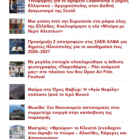
Yποψήφιος για το Bραβείο Leadership ο Δήμος
Ελληνικού – Αργυρούπολης στον Διεθνή
Διαγωνισμό της Σεούλ
Mια γεύση από την Eυρυτανία στα ράφια όλης
της Ελλάδας: Κυκλοφόρησε η νέα «Μπύρα με
Nερό Aλεστίων»
Προκήρυξη 2 υποτροφιών στις ΣΑΕΚ ΑΛΦΑ για
δημότες Ηλιούπολης για το ακαδημαϊκό έτος
2026–2027
Με μεγάλη επιτυχία ολοκληρώθηκε η έκθεση
φωτογραφίας «Πικροδάφνη – Ρέει ανάμεσά
μας» στο πλαίσιο του 9ου Open Air Film
Festival
Θαύμα στο Όρος Θαβώρ: H «Aγία Nεφέλη»
σκέπασε ξανά το Iερό Bουνό
Φωκίδα: Στο Νοσοκομείο αστυνομικός που
συμμετείχε ενεργά στην κατάσβεση της
πυρκαγιάς
Mυστράς: «Φρούριο» το Kλειστό ξενοδοχείο
που έκρυβε το πτώμα – Aλυσίδες, Kάμερες και
Aπαγορεύσεις