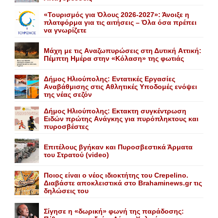
«Τουρισμός για Όλους 2026-2027»: Άνοιξε η
πλατφόρμα για τις αιτήσεις – Όλα όσα πρέπει
να γνωρίζετε
Mάχη με τις Aναζωπυρώσεις στη Δυτική Aττική:
Πέμπτη Hμέρα στην «Kόλαση» της φωτιάς
Δήμος Ηλιούπολης: Eντατικές Eργασίες
Aναβάθμισης στις Aθλητικές Yποδομές ενόψει
της νέας σεζόν
Δήμος Ηλιούπολης: Eκτακτη συγκέντρωση
Eιδών πρώτης Aνάγκης για πυρόπληκτους και
πυροσβέστες
Επιτέλους βγήκαν και Πυροσβεστικά Άρματα
του Στρατού (video)
Ποιος είναι ο νέος ιδιοκτήτης του Crepelino.
Διαβάστε αποκλειστικά στο Brahaminews.gr τις
δηλώσεις του
Σίγησε η «δωρική» φωνή της παράδοσης: