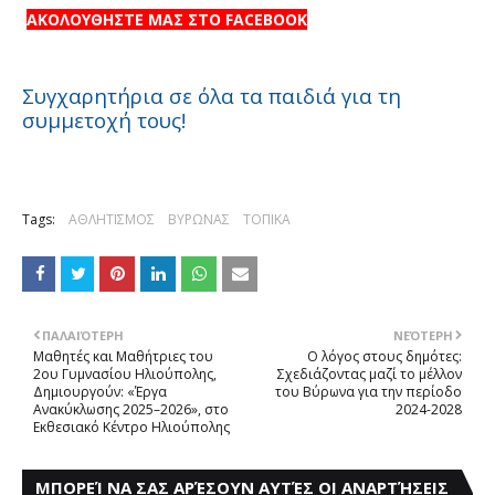
ΑΚΟΛΟΥΘΗΣΤΕ ΜΑΣ ΣΤΟ FACEBOOK
Συγχαρητήρια σε όλα τα παιδιά για τη
συμμετοχή τους!
Tags:
ΑΘΛΗΤΙΣΜΟΣ
ΒΥΡΩΝΑΣ
ΤΟΠΙΚΑ
ΠΑΛΑΙΌΤΕΡΗ
ΝΕΌΤΕΡΗ
Μαθητές και Μαθήτριες του
Ο λόγος στους δημότες:
2ου Γυμνασίου Ηλιούπολης,
Σχεδιάζοντας μαζί το μέλλον
Δημιουργούν: «Έργα
του Βύρωνα για την περίοδο
Ανακύκλωσης 2025–2026», στο
2024-2028
Εκθεσιακό Κέντρο Ηλιούπολης
ΜΠΟΡΕΊ ΝΑ ΣΑΣ ΑΡΈΣΟΥΝ ΑΥΤΈΣ ΟΙ ΑΝΑΡΤΉΣΕΙΣ