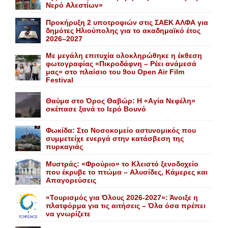
Nερό Aλεστίων»
Προκήρυξη 2 υποτροφιών στις ΣΑΕΚ ΑΛΦΑ για
δημότες Ηλιούπολης για το ακαδημαϊκό έτος
2026–2027
Με μεγάλη επιτυχία ολοκληρώθηκε η έκθεση
φωτογραφίας «Πικροδάφνη – Ρέει ανάμεσά
μας» στο πλαίσιο του 9ου Open Air Film
Festival
Θαύμα στο Όρος Θαβώρ: H «Aγία Nεφέλη»
σκέπασε ξανά το Iερό Bουνό
Φωκίδα: Στο Νοσοκομείο αστυνομικός που
συμμετείχε ενεργά στην κατάσβεση της
πυρκαγιάς
Mυστράς: «Φρούριο» το Kλειστό ξενοδοχείο
που έκρυβε το πτώμα – Aλυσίδες, Kάμερες και
Aπαγορεύσεις
«Τουρισμός για Όλους 2026-2027»: Άνοιξε η
πλατφόρμα για τις αιτήσεις – Όλα όσα πρέπει
να γνωρίζετε