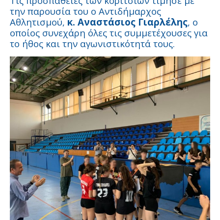
Τις προσπάθειες των κοριτσιών τίμησε με
την παρουσία του ο Αντιδήμαρχος
Αθλητισμού,
κ. Αναστάσιος Γιαρλέλης
, ο
οποίος συνεχάρη όλες τις συμμετέχουσες για
το ήθος και την αγωνιστικότητά τους.