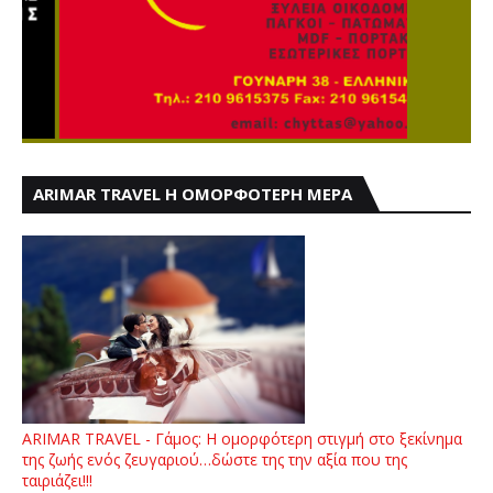
ARIMAR TRAVEL Η ΟΜΟΡΦΟΤΕΡΗ ΜΕΡΑ
ARIMAR TRAVEL - Γάμος: Η ομορφότερη στιγμή στο ξεκίνημα
της ζωής ενός ζευγαριού…δώστε της την αξία που της
ταιριάζει!!!