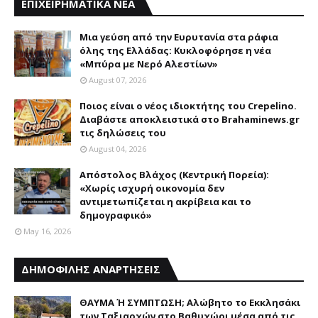
ΕΠΙΧΕΙΡΗΜΑΤΙΚΑ ΝΕΑ
Mια γεύση από την Eυρυτανία στα ράφια
όλης της Ελλάδας: Κυκλοφόρησε η νέα
«Μπύρα με Nερό Aλεστίων»
August 07, 2026
Ποιος είναι ο νέος ιδιοκτήτης του Crepelino.
Διαβάστε αποκλειστικά στο Brahaminews.gr
τις δηλώσεις του
August 04, 2026
Απόστολος Βλάχος (Κεντρική Πορεία):
«Χωρίς ισχυρή οικονομία δεν
αντιμετωπίζεται η ακρίβεια και το
δημογραφικό»
May 16, 2026
ΔΗΜΟΦΙΛΗΣ ΑΝΑΡΤΗΣΕΙΣ
ΘΑΥΜΑ Ή ΣΥΜΠΤΩΣΗ; Aλώβητο το Eκκλησάκι
των Tαξιαρχών στο Bαθυχώρι μέσα από τις