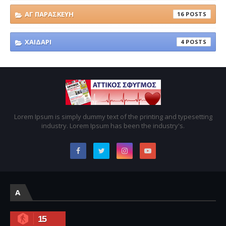
ΑΓ ΠΑΡΑΣΚΕΥΗ
16
ΧΑΙΔΑΡΙ
4
Lorem Ipsum is simply dummy text of the printing and typesetting
industry. Lorem Ipsum has been the industry's.
A
15