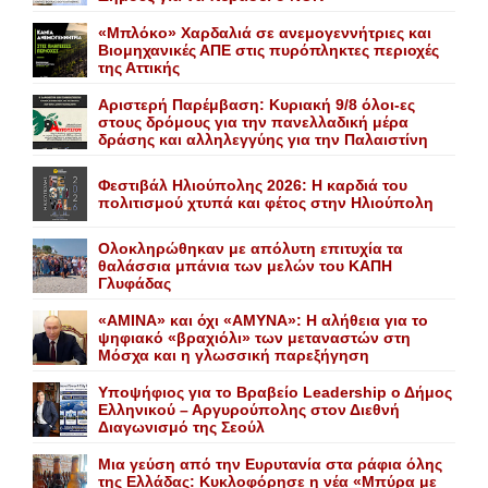
«Mπλόκο» Xαρδαλιά σε ανεμογεννήτριες και
Bιομηχανικές ΑΠΕ στις πυρόπληκτες περιοχές
της Αττικής
Αριστερή Παρέμβαση: Κυριακή 9/8 όλοι-ες
στους δρόμους για την πανελλαδική μέρα
δράσης και αλληλεγγύης για την Παλαιστίνη
Φεστιβάλ Ηλιούπολης 2026: Η καρδιά του
πολιτισμού χτυπά και φέτος στην Ηλιούπολη
Ολοκληρώθηκαν με απόλυτη επιτυχία τα
θαλάσσια μπάνια των μελών του KAΠH
Γλυφάδας
«AMINA» και όχι «ΑΜΥΝΑ»: Η αλήθεια για το
ψηφιακό «βραχιόλι» των μεταναστών στη
Μόσχα και η γλωσσική παρεξήγηση
Yποψήφιος για το Bραβείο Leadership ο Δήμος
Ελληνικού – Αργυρούπολης στον Διεθνή
Διαγωνισμό της Σεούλ
Mια γεύση από την Eυρυτανία στα ράφια όλης
της Ελλάδας: Κυκλοφόρησε η νέα «Μπύρα με