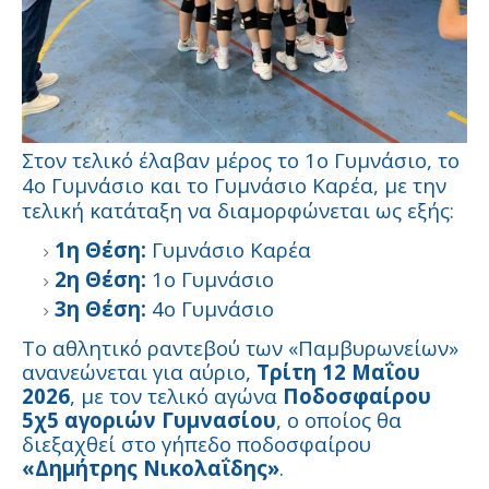
Στον τελικό έλαβαν μέρος το 1ο Γυμνάσιο, το
4ο Γυμνάσιο και το Γυμνάσιο Καρέα, με την
τελική κατάταξη να διαμορφώνεται ως εξής:
1η Θέση:
Γυμνάσιο Καρέα
2η Θέση:
1ο Γυμνάσιο
3η Θέση:
4ο Γυμνάσιο
Το αθλητικό ραντεβού των «Παμβυρωνείων»
ανανεώνεται για αύριο,
Τρίτη 12 Μαΐου
2026
, με τον τελικό αγώνα
Ποδοσφαίρου
5χ5 αγοριών Γυμνασίου
, ο οποίος θα
διεξαχθεί στο γήπεδο ποδοσφαίρου
«Δημήτρης Νικολαΐδης»
.