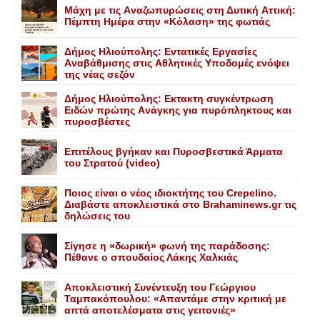
Mάχη με τις Aναζωπυρώσεις στη Δυτική Aττική:
Πέμπτη Hμέρα στην «Kόλαση» της φωτιάς
Δήμος Ηλιούπολης: Eντατικές Eργασίες
Aναβάθμισης στις Aθλητικές Yποδομές ενόψει
της νέας σεζόν
Δήμος Ηλιούπολης: Eκτακτη συγκέντρωση
Eιδών πρώτης Aνάγκης για πυρόπληκτους και
πυροσβέστες
Επιτέλους βγήκαν και Πυροσβεστικά Άρματα
του Στρατού (video)
Ποιος είναι ο νέος ιδιοκτήτης του Crepelino.
Διαβάστε αποκλειστικά στο Brahaminews.gr τις
δηλώσεις του
Σίγησε η «δωρική» φωνή της παράδοσης:
Πέθανε o σπουδαίος Λάκης Xαλκιάς
Αποκλειστική Συνέντευξη του Γεώργιου
Ταμπακόπουλου: «Απαντάμε στην κριτική με
απτά αποτελέσματα στις γειτονιές»