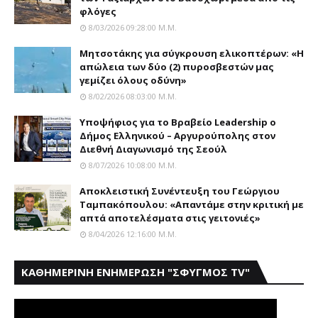
φλόγες
8/03/2026 09:28:00 Μ.μ.
Μητσοτάκης για σύγκρουση ελικοπτέρων: «Η
απώλεια των δύο (2) πυροσβεστών μας
γεμίζει όλους οδύνη»
8/02/2026 08:03:00 Μ.μ.
Yποψήφιος για το Bραβείο Leadership ο
Δήμος Ελληνικού – Αργυρούπολης στον
Διεθνή Διαγωνισμό της Σεούλ
8/07/2026 10:08:00 Μ.μ.
Αποκλειστική Συνέντευξη του Γεώργιου
Ταμπακόπουλου: «Απαντάμε στην κριτική με
απτά αποτελέσματα στις γειτονιές»
8/04/2026 12:16:00 Μ.μ.
ΚΑΘΗΜΕΡΙΝΗ ΕΝΗΜΕΡΩΣΗ "ΣΦΥΓΜΟΣ TV"