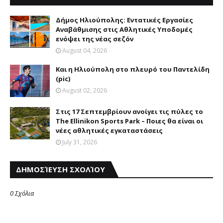
Δήμος Ηλιούπολης: Eντατικές Eργασίες
Aναβάθμισης στις Aθλητικές Yποδομές
ενόψει της νέας σεζόν
August 04, 2026
Και η Ηλιούπολη στο πλευρό του Παντελίδη
(pic)
August 02, 2026
Στις 17 Σεπτεμβρίουν ανοίγει τις πύλες το
The Ellinikon Sports Park – Ποιες θα είναι οι
νέες αθλητικές εγκαταστάσεις
July 31, 2026
ΔΗΜΟΣΊΕΥΣΗ ΣΧΟΛΊΟΥ
0 Σχόλια