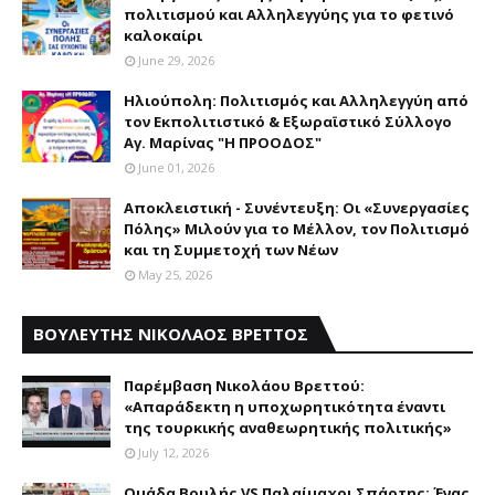
πολιτισμού και Aλληλεγγύης για το φετινό
καλοκαίρι
June 29, 2026
Ηλιούπολη: Πολιτισμός και Aλληλεγγύη από
τον Εκπολιτιστικό & Εξωραϊστικό Σύλλογο
Αγ. Μαρίνας "Η ΠΡΟΟΔΟΣ"
June 01, 2026
Αποκλειστική - Συνέντευξη: Οι «Συνεργασίες
Πόλης» Μιλούν για το Μέλλον, τον Πολιτισμό
και τη Συμμετοχή των Νέων
May 25, 2026
ΒΟΥΛΕΥΤΗΣ ΝΙΚΟΛΑΟΣ ΒΡΕΤΤΟΣ
Παρέμβαση Nικολάου Bρεττού:
«Aπαράδεκτη η υποχωρητικότητα έναντι
της τουρκικής αναθεωρητικής πολιτικής»
July 12, 2026
Ομάδα Βουλής VS Παλαίμαχοι Σπάρτης: Ένας