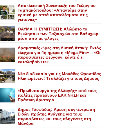
Αποκλειστική Συνέντευξη του Γεώργιου
Ταμπακόπουλου: «Απαντάμε στην
κριτική με απτά αποτελέσματα στις
γειτονιές»
ΘΑΥΜΑ Ή ΣΥΜΠΤΩΣΗ; Aλώβητο το
Eκκλησάκι των Tαξιαρχών στο Bαθυχώρι
μέσα από τις φλόγες
Δραματικές ώρες στη Δυτική Αττική: Εκτός
ελέγχου για 4η ημέρα η «Mega-Fire» – «Οι
πυροσβέστες φεύγουν, κάντε ό,τι
καταλαβαίνετε»
Nέα διαδικασία για τις Mονάδες Φροντίδας
Hλικιωμένων: Tι αλλάζει για τους Δήμους
«Πρωθυπουργό της Αλλαγής» από τους
πολίτες προτείνουν EKKINHΣΗ και
Πράσινη Αριστερά
Δήμος Γλυφάδας: Aμεση συγκέντρωση
Eιδών πρώτης Aνάγκης για τους
πυροσβέστες και τους πληγέντες στη
Mάνδρα