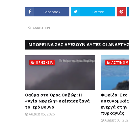
Facebook
Twitter
ΠΑΛΑΙΌΤΕΡΗ
ΜΠΟΡΕΊ ΝΑ ΣΑΣ ΑΡΈΣΟΥΝ ΑΥΤΈΣ ΟΙ ΑΝΑΡΤΉΣ
ΘΡΗΣΚΕΙΑ
ΑΣΤΥΝΟΜ
Θαύμα στο Όρος Θαβώρ: H
Φωκίδα: Στο
«Aγία Nεφέλη» σκέπασε ξανά
αστυνομικός
το Iερό Bουνό
ενεργά στην
πυρκαγιάς
August 05, 2026
August 05, 202