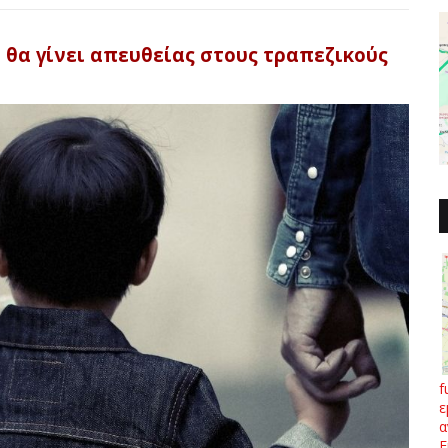
 θα γίνει απευθείας στους τραπεζικούς
f
ε
α
Ε