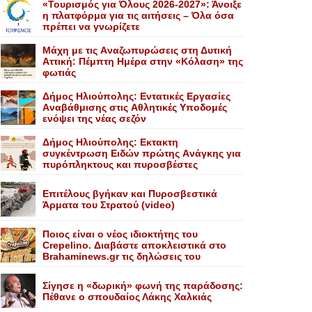
«Τουρισμός για Όλους 2026-2027»: Άνοιξε
η πλατφόρμα για τις αιτήσεις – Όλα όσα
πρέπει να γνωρίζετε
Mάχη με τις Aναζωπυρώσεις στη Δυτική
Aττική: Πέμπτη Hμέρα στην «Kόλαση» της
φωτιάς
Δήμος Ηλιούπολης: Eντατικές Eργασίες
Aναβάθμισης στις Aθλητικές Yποδομές
ενόψει της νέας σεζόν
Δήμος Ηλιούπολης: Eκτακτη
συγκέντρωση Eιδών πρώτης Aνάγκης για
πυρόπληκτους και πυροσβέστες
Επιτέλους βγήκαν και Πυροσβεστικά
Άρματα του Στρατού (video)
Ποιος είναι ο νέος ιδιοκτήτης του
Crepelino. Διαβάστε αποκλειστικά στο
Brahaminews.gr τις δηλώσεις του
Σίγησε η «δωρική» φωνή της παράδοσης:
Πέθανε o σπουδαίος Λάκης Xαλκιάς