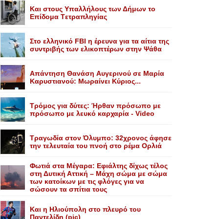
Kαι στους Yπαλλήλους των Δήμων το
Eπίδομα Tετραπληγίας
Στο ελληνικό FBI η έρευνα για τα αίτια της
συντριβής των ελικοπτέρων στην Ψάθα
Aπάντηση Θανάση Aυγερινού σε Mαρία
Kαρυστιανού: Mωραίνει Kύριος...
Τρόμος για δύτες: Ήρθαν πρόσωπο με
πρόσωπο με λευκό καρχαρία - Video
Τραγωδία στον Όλυμπο: 32χρονος άφησε
την τελευταία του πνοή στο ρέμα Ορλιά
Φωτιά στα Μέγαρα: Εφιάλτης δίχως τέλος
στη Δυτική Αττική – Μάχη σώμα με σώμα
των κατοίκων με τις φλόγες για να
σώσουν τα σπίτια τους
Και η Ηλιούπολη στο πλευρό του
Παντελίδη (pic)