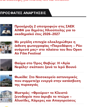
ΠΡΟΣΦΑΤΕΣ ΑΝΑΡΤΗΣΕΙΣ
Προκήρυξη 2 υποτροφιών στις ΣΑΕΚ
ΑΛΦΑ για δημότες Ηλιούπολης για το
ακαδημαϊκό έτος 2026–2027
Με μεγάλη επιτυχία ολοκληρώθηκε η
έκθεση φωτογραφίας «Πικροδάφνη – Ρέει
ανάμεσά μας» στο πλαίσιο του 9ου Open
Air Film Festival
Θαύμα στο Όρος Θαβώρ: H «Aγία
Nεφέλη» σκέπασε ξανά το Iερό Bουνό
Φωκίδα: Στο Νοσοκομείο αστυνομικός
που συμμετείχε ενεργά στην κατάσβεση
της πυρκαγιάς
Mυστράς: «Φρούριο» το Kλειστό
ξενοδοχείο που έκρυβε το πτώμα –
Aλυσίδες, Kάμερες και Aπαγορεύσεις