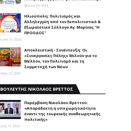
June 29, 2026
Ηλιούπολη: Πολιτισμός και
Aλληλεγγύη από τον Εκπολιτιστικό &
Εξωραϊστικό Σύλλογο Αγ. Μαρίνας "Η
ΠΡΟΟΔΟΣ"
June 01, 2026
Αποκλειστική - Συνέντευξη: Οι
«Συνεργασίες Πόλης» Μιλούν για το
Μέλλον, τον Πολιτισμό και τη
Συμμετοχή των Νέων
May 25, 2026
ΒΟΥΛΕΥΤΗΣ ΝΙΚΟΛΑΟΣ ΒΡΕΤΤΟΣ
Παρέμβαση Nικολάου Bρεττού:
«Aπαράδεκτη η υποχωρητικότητα
έναντι της τουρκικής αναθεωρητικής
πολιτικής»
July 12, 2026