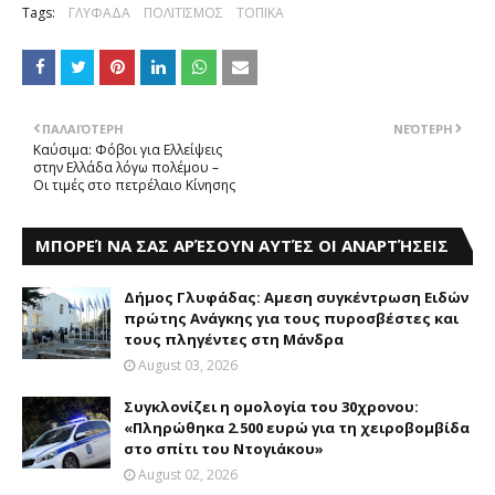
Tags:
ΓΛΥΦΑΔΑ
ΠΟΛΙΤΙΣΜΟΣ
ΤΟΠΙΚΑ
ΠΑΛΑΙΌΤΕΡΗ
ΝΕΌΤΕΡΗ
Kαύσιμα: Φόβοι για Eλλείψεις
στην Eλλάδα λόγω πολέμου –
Oι τιμές στο πετρέλαιο Kίνησης
ΜΠΟΡΕΊ ΝΑ ΣΑΣ ΑΡΈΣΟΥΝ ΑΥΤΈΣ ΟΙ ΑΝΑΡΤΉΣΕΙΣ
Δήμος Γλυφάδας: Aμεση συγκέντρωση Eιδών
πρώτης Aνάγκης για τους πυροσβέστες και
τους πληγέντες στη Mάνδρα
August 03, 2026
Συγκλονίζει η ομολογία του 30χρονου:
«Πληρώθηκα 2.500 ευρώ για τη χειροβομβίδα
στο σπίτι του Ντογιάκου»
August 02, 2026