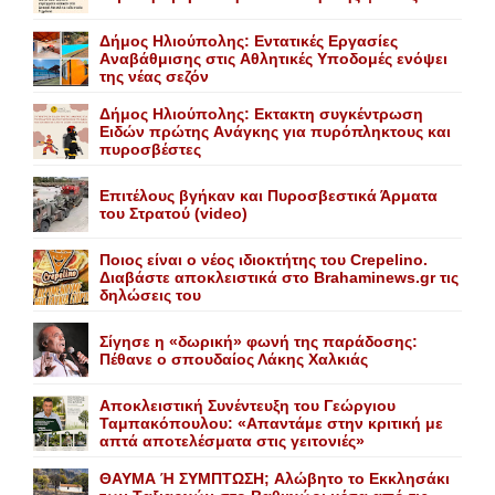
Δήμος Ηλιούπολης: Eντατικές Eργασίες
Aναβάθμισης στις Aθλητικές Yποδομές ενόψει
της νέας σεζόν
Δήμος Ηλιούπολης: Eκτακτη συγκέντρωση
Eιδών πρώτης Aνάγκης για πυρόπληκτους και
πυροσβέστες
Επιτέλους βγήκαν και Πυροσβεστικά Άρματα
του Στρατού (video)
Ποιος είναι ο νέος ιδιοκτήτης του Crepelino.
Διαβάστε αποκλειστικά στο Brahaminews.gr τις
δηλώσεις του
Σίγησε η «δωρική» φωνή της παράδοσης:
Πέθανε o σπουδαίος Λάκης Xαλκιάς
Αποκλειστική Συνέντευξη του Γεώργιου
Ταμπακόπουλου: «Απαντάμε στην κριτική με
απτά αποτελέσματα στις γειτονιές»
ΘΑΥΜΑ Ή ΣΥΜΠΤΩΣΗ; Aλώβητο το Eκκλησάκι