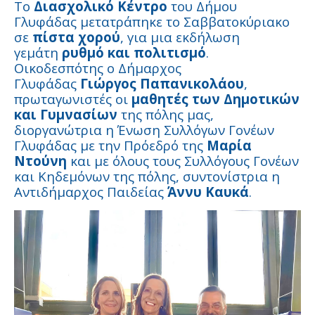
Το
Διασχολικό Κέντρο
του Δήμου
Γλυφάδας μετατράπηκε το Σαββατοκύριακο
σε
πίστα χορού
, για μια εκδήλωση
γεμάτη
ρυθμό και πολιτισμό
.
Οικοδεσπότης ο Δήμαρχος
Γλυφάδας
Γιώργος Παπανικολάου
,
πρωταγωνιστές οι
μαθητές των Δημοτικών
και Γυμνασίων
της πόλης μας,
διοργανώτρια η Ένωση Συλλόγων Γονέων
Γλυφάδας με την Πρόεδρό της
Μαρία
Ντούνη
και με όλους τους Συλλόγους Γονέων
και Κηδεμόνων της πόλης, συντονίστρια η
Αντιδήμαρχος Παιδείας
Άννυ Καυκά
.