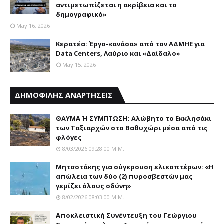
αντιμετωπίζεται η ακρίβεια και το
δημογραφικό»
May 16, 2026
Κερατέα: Έργο-«ανάσα» από τον ΑΔΜΗΕ για
Data Centers, Λαύριο και «Δαίδαλο»
May 15, 2026
ΔΗΜΟΦΙΛΗΣ ΑΝΑΡΤΗΣΕΙΣ
ΘΑΥΜΑ Ή ΣΥΜΠΤΩΣΗ; Aλώβητο το Eκκλησάκι
των Tαξιαρχών στο Bαθυχώρι μέσα από τις
φλόγες
8/03/2026 09:28:00 Μ.μ.
Μητσοτάκης για σύγκρουση ελικοπτέρων: «Η
απώλεια των δύο (2) πυροσβεστών μας
γεμίζει όλους οδύνη»
8/02/2026 08:03:00 Μ.μ.
Αποκλειστική Συνέντευξη του Γεώργιου