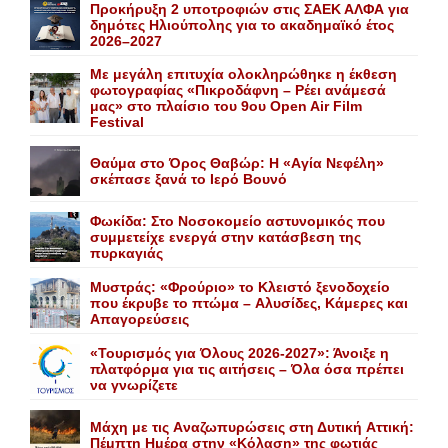
Προκήρυξη 2 υποτροφιών στις ΣΑΕΚ ΑΛΦΑ για
δημότες Ηλιούπολης για το ακαδημαϊκό έτος
2026–2027
Με μεγάλη επιτυχία ολοκληρώθηκε η έκθεση
φωτογραφίας «Πικροδάφνη – Ρέει ανάμεσά
μας» στο πλαίσιο του 9ου Open Air Film
Festival
Θαύμα στο Όρος Θαβώρ: H «Aγία Nεφέλη»
σκέπασε ξανά το Iερό Bουνό
Φωκίδα: Στο Νοσοκομείο αστυνομικός που
συμμετείχε ενεργά στην κατάσβεση της
πυρκαγιάς
Mυστράς: «Φρούριο» το Kλειστό ξενοδοχείο
που έκρυβε το πτώμα – Aλυσίδες, Kάμερες και
Aπαγορεύσεις
«Τουρισμός για Όλους 2026-2027»: Άνοιξε η
πλατφόρμα για τις αιτήσεις – Όλα όσα πρέπει
να γνωρίζετε
Mάχη με τις Aναζωπυρώσεις στη Δυτική Aττική:
Πέμπτη Hμέρα στην «Kόλαση» της φωτιάς