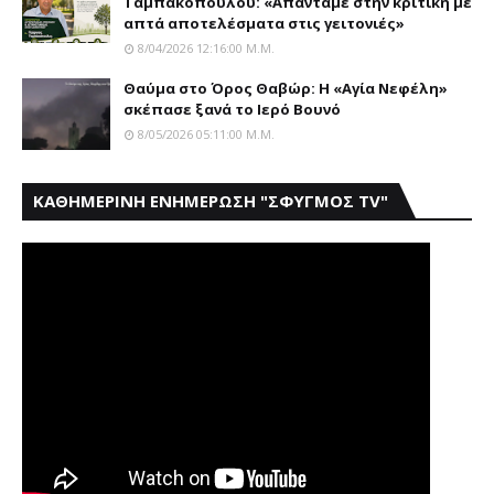
Ταμπακόπουλου: «Απαντάμε στην κριτική με
απτά αποτελέσματα στις γειτονιές»
8/04/2026 12:16:00 Μ.μ.
Θαύμα στο Όρος Θαβώρ: H «Aγία Nεφέλη»
σκέπασε ξανά το Iερό Bουνό
8/05/2026 05:11:00 Μ.μ.
ΚΑΘΗΜΕΡΙΝΗ ΕΝΗΜΕΡΩΣΗ "ΣΦΥΓΜΟΣ TV"