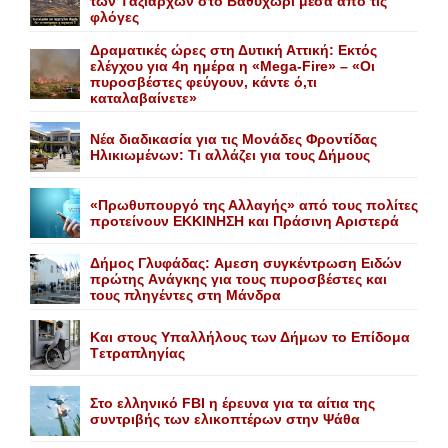
των Tαξιαρχών στο Bαθυχώρι μέσα από τις
φλόγες
Δραματικές ώρες στη Δυτική Αττική: Εκτός
ελέγχου για 4η ημέρα η «Mega-Fire» – «Οι
πυροσβέστες φεύγουν, κάντε ό,τι
καταλαβαίνετε»
Nέα διαδικασία για τις Mονάδες Φροντίδας
Hλικιωμένων: Tι αλλάζει για τους Δήμους
«Πρωθυπουργό της Αλλαγής» από τους πολίτες
προτείνουν EKKINHΣΗ και Πράσινη Αριστερά
Δήμος Γλυφάδας: Aμεση συγκέντρωση Eιδών
πρώτης Aνάγκης για τους πυροσβέστες και
τους πληγέντες στη Mάνδρα
Kαι στους Yπαλλήλους των Δήμων το Eπίδομα
Tετραπληγίας
Στο ελληνικό FBI η έρευνα για τα αίτια της
συντριβής των ελικοπτέρων στην Ψάθα