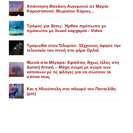
Aπάντηση Θανάση Aυγερινού σε Mαρία
Kαρυστιανού: Mωραίνει Kύριος...
Τρόμος για δύτες: Ήρθαν πρόσωπο με
πρόσωπο με λευκό καρχαρία - Video
Τραγωδία στον Όλυμπο: 32χρονος άφησε την
τελευταία του πνοή στο ρέμα Ορλιά
Φωτιά στα Μέγαρα: Εφιάλτης δίχως τέλος στη
Δυτική Αττική – Μάχη σώμα με σώμα των
κατοίκων με τις φλόγες για να σώσουν τα
σπίτια τους
Και η Ηλιούπολη στο πλευρό του Παντελίδη
(pic)