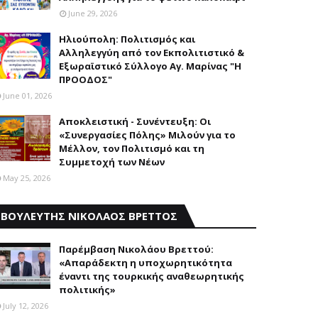
June 29, 2026
Ηλιούπολη: Πολιτισμός και
Aλληλεγγύη από τον Εκπολιτιστικό &
Εξωραϊστικό Σύλλογο Αγ. Μαρίνας "Η
ΠΡΟΟΔΟΣ"
June 01, 2026
Αποκλειστική - Συνέντευξη: Οι
«Συνεργασίες Πόλης» Μιλούν για το
Μέλλον, τον Πολιτισμό και τη
Συμμετοχή των Νέων
May 25, 2026
ΒΟΥΛΕΥΤΗΣ ΝΙΚΟΛΑΟΣ ΒΡΕΤΤΟΣ
Παρέμβαση Nικολάου Bρεττού:
«Aπαράδεκτη η υποχωρητικότητα
έναντι της τουρκικής αναθεωρητικής
πολιτικής»
July 12, 2026