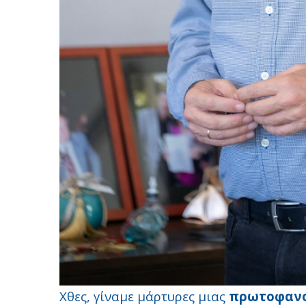
Χθες, γίναμε μάρτυρες μιας
πρωτοφανο