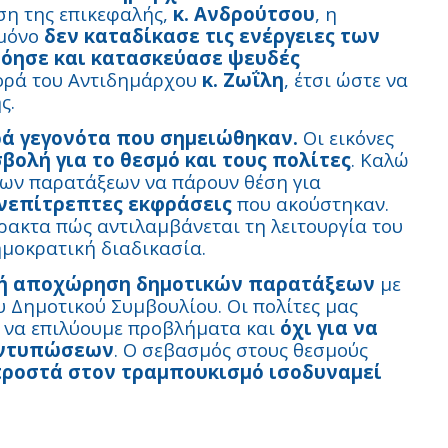
ση της επικεφαλής,
κ. Ανδρούτσου
, η
 μόνο
δεν καταδίκασε τις ενέργειες των
όησε και κατασκεύασε ψευδές
ορά του Αντιδημάρχου
κ. Ζωΐλη
, έτσι ώστε να
ς.
ά γεγονότα που σημειώθηκαν.
Οι εικόνες
βολή για το θεσμό και τους πολίτες
. Καλώ
των παρατάξεων να πάρουν θέση για
νεπίτρεπτες εκφράσεις
που ακούστηκαν.
πρακτα πώς αντιλαμβάνεται τη λειτουργία του
ημοκρατική διαδικασία.
ή αποχώρηση δημοτικών παρατάξεων
με
υ Δημοτικού Συμβουλίου. Οι πολίτες μας
 να επιλύουμε προβλήματα και
όχι για να
 εντυπώσεων
. Ο σεβασμός στους θεσμούς
ροστά στον τραμπουκισμό ισοδυναμεί