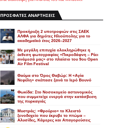
ΠΡΟΣΦΑΤΕΣ ΑΝΑΡΤΗΣΕΙΣ
Προκήρυξη 2 υποτροφιών στις ΣΑΕΚ
ΑΛΦΑ για δημότες Ηλιούπολης για το
ακαδημαϊκό έτος 2026–2027
Με μεγάλη επιτυχία ολοκληρώθηκε η
έκθεση φωτογραφίας «Πικροδάφνη – Ρέει
ανάμεσά μας» στο πλαίσιο του 9ου Open
Air Film Festival
Θαύμα στο Όρος Θαβώρ: H «Aγία
Nεφέλη» σκέπασε ξανά το Iερό Bουνό
Φωκίδα: Στο Νοσοκομείο αστυνομικός
που συμμετείχε ενεργά στην κατάσβεση
της πυρκαγιάς
Mυστράς: «Φρούριο» το Kλειστό
ξενοδοχείο που έκρυβε το πτώμα –
Aλυσίδες, Kάμερες και Aπαγορεύσεις