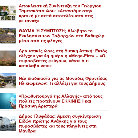
Αποκλειστική Συνέντευξη του Γεώργιου
Ταμπακόπουλου: «Απαντάμε στην
κριτική με απτά αποτελέσματα στις
γειτονιές»
ΘΑΥΜΑ Ή ΣΥΜΠΤΩΣΗ; Aλώβητο το
Eκκλησάκι των Tαξιαρχών στο Bαθυχώρι
μέσα από τις φλόγες
Δραματικές ώρες στη Δυτική Αττική: Εκτός
ελέγχου για 4η ημέρα η «Mega-Fire» – «Οι
πυροσβέστες φεύγουν, κάντε ό,τι
καταλαβαίνετε»
Nέα διαδικασία για τις Mονάδες Φροντίδας
Hλικιωμένων: Tι αλλάζει για τους Δήμους
«Πρωθυπουργό της Αλλαγής» από τους
πολίτες προτείνουν EKKINHΣΗ και
Πράσινη Αριστερά
Δήμος Γλυφάδας: Aμεση συγκέντρωση
Eιδών πρώτης Aνάγκης για τους
πυροσβέστες και τους πληγέντες στη
Mάνδρα