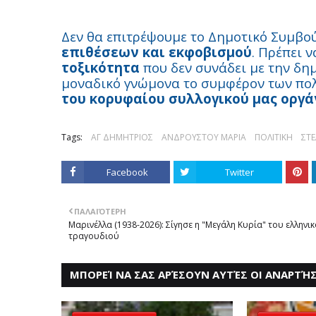
Δεν θα επιτρέψουμε το Δημοτικό Συμβο
επιθέσεων και εκφοβισμού
. Πρέπει 
τοξικότητα
που δεν συνάδει με την δη
μοναδικό γνώμονα το συμφέρον των πο
του κορυφαίου συλλογικού μας οργ
Tags:
ΑΓ ΔΗΜΗΤΡΙΟΣ
ΑΝΔΡΟΥΣΤΟΥ ΜΑΡΙΑ
ΠΟΛΙΤΙΚΗ
ΣΤ
Facebook
Twitter
ΠΑΛΑΙΌΤΕΡΗ
Μαρινέλλα (1938-2026): Σίγησε η "Μεγάλη Κυρία" του ελληνι
τραγουδιού
ΜΠΟΡΕΊ ΝΑ ΣΑΣ ΑΡΈΣΟΥΝ ΑΥΤΈΣ ΟΙ ΑΝΑΡΤΉΣ