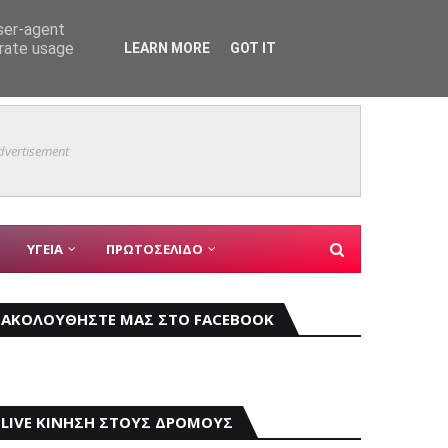
user-agent
erate usage
LEARN MORE
GOT IT
εις
«Τουρι
ΑΣΤΥΝΟΜΙΚΑ
dvertisement
ΥΓΕΙΑ
ΠΡΩΤΟΣΕΛΙΔΟ
ΑΚΟΛΟΥΘΗΣΤΕ ΜΑΣ ΣΤΟ FACEBOOK
LIVE ΚΙΝΗΣΗ ΣΤΟΥΣ ΔΡΟΜΟΥΣ