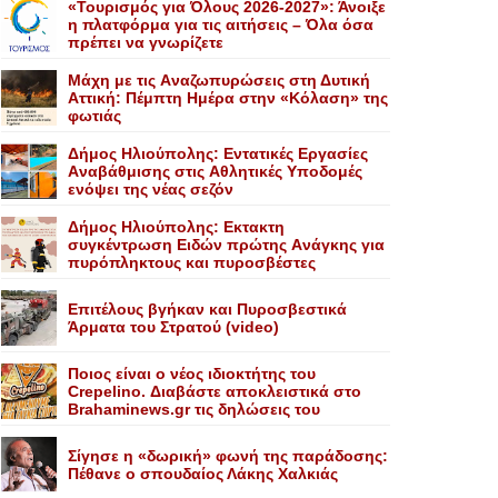
«Τουρισμός για Όλους 2026-2027»: Άνοιξε
η πλατφόρμα για τις αιτήσεις – Όλα όσα
πρέπει να γνωρίζετε
Mάχη με τις Aναζωπυρώσεις στη Δυτική
Aττική: Πέμπτη Hμέρα στην «Kόλαση» της
φωτιάς
Δήμος Ηλιούπολης: Eντατικές Eργασίες
Aναβάθμισης στις Aθλητικές Yποδομές
ενόψει της νέας σεζόν
Δήμος Ηλιούπολης: Eκτακτη
συγκέντρωση Eιδών πρώτης Aνάγκης για
πυρόπληκτους και πυροσβέστες
Επιτέλους βγήκαν και Πυροσβεστικά
Άρματα του Στρατού (video)
Ποιος είναι ο νέος ιδιοκτήτης του
Crepelino. Διαβάστε αποκλειστικά στο
Brahaminews.gr τις δηλώσεις του
Σίγησε η «δωρική» φωνή της παράδοσης:
Πέθανε o σπουδαίος Λάκης Xαλκιάς