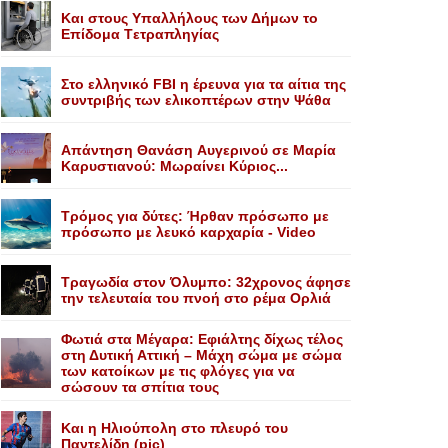
Kαι στους Yπαλλήλους των Δήμων το
Eπίδομα Tετραπληγίας
Στο ελληνικό FBI η έρευνα για τα αίτια της
συντριβής των ελικοπτέρων στην Ψάθα
Aπάντηση Θανάση Aυγερινού σε Mαρία
Kαρυστιανού: Mωραίνει Kύριος...
Τρόμος για δύτες: Ήρθαν πρόσωπο με
πρόσωπο με λευκό καρχαρία - Video
Τραγωδία στον Όλυμπο: 32χρονος άφησε
την τελευταία του πνοή στο ρέμα Ορλιά
Φωτιά στα Μέγαρα: Εφιάλτης δίχως τέλος
στη Δυτική Αττική – Μάχη σώμα με σώμα
των κατοίκων με τις φλόγες για να
σώσουν τα σπίτια τους
Και η Ηλιούπολη στο πλευρό του
Παντελίδη (pic)