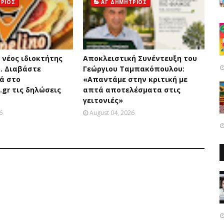
ΤΡΙΟΣ
ΑΓ ΔΗΜΗΤΡΙΟΣ
ο νέος ιδιοκτήτης
Αποκλειστική Συνέντευξη του
o. Διαβάστε
Γεώργιου Ταμπακόπουλου:
ά στο
«Απαντάμε στην κριτική με
.gr τις δηλώσεις
απτά αποτελέσματα στις
γειτονιές»
6
August 04, 2026