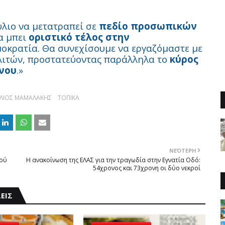
ύλιο να μετατραπεί σε
πεδίο προσωπικών
να μπει
οριστικό τέλος στην
μοκρατία. Θα συνεχίσουμε να εργαζόμαστε με
λιτών, προστατεύοντας παράλληλα το
κύρος
άνου
.»
ΕΛΙΟΣ ΜΑΜΑΛΑΚΗΣ
ΤΟΠΙΚΑ
ΝΕΌΤΕΡΗ
κού
Η ανακοίνωση της ΕΛΑΣ για την τραγωδία στην Εγνατία Οδό:
54χρονος και 73χρονη οι δύο νεκροί
ΕΙΣ