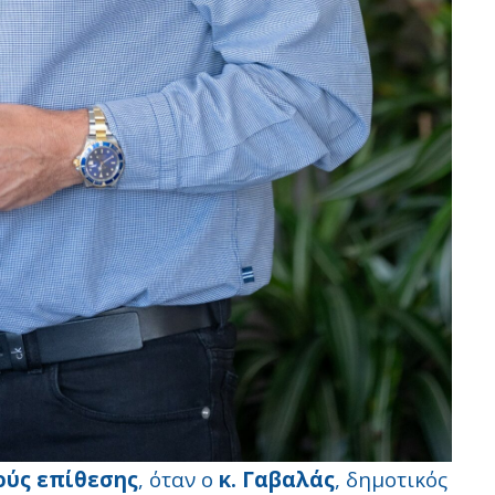
ύς επίθεσης
, όταν ο
κ. Γαβαλάς
, δημοτικός