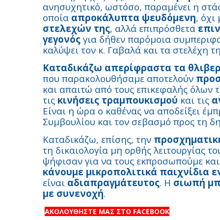
ανησυχητικό, ωστόσο, παραμένει η στά
οποία
απροκάλυπτα ψευδόμενη
, όχι
στελεχών της
, αλλά επιπρόσθετα
επιν
γεγονός
για δήθεν παρόμοια συμπεριφ
καλύψει τον κ. Γαβαλά και τα στελέχη τη
Καταδικάζω απερίφραστα τα θλιβερ
που παρακολουθήσαμε αποτελούν
προσ
και απαιτώ από τους επικεφαλής όλων 
τις
κινήσεις τραμπουκισμού
και τις
α
Είναι η ώρα ο καθένας να αποδείξει έμ
Συμβουλίου και τον σεβασμό προς τη δ
Καταδικάζω, επίσης, την
προσχηματικ
τη δικαιολογία μη ορθής λειτουργίας το
ψήφισαν για να τους εκπροσωπούμε και
κάνουμε μικροπολιτικά παιχνίδια
είναι
αδιαπραγμάτευτος
. Η
σιωπή μπ
με συνενοχή
.
ΑΚΟΛΟΥΘΗΣΤΕ ΜΑΣ ΣΤΟ FACEBOOK