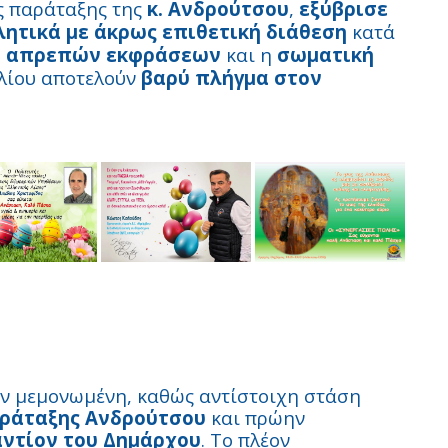
ς παράταξης της
κ. Ανδρούτσου
,
εξύβρισε
λητικά με άκρως επιθετική διάθεση
κατά
η
απρεπών εκφράσεων
και η
σωματική
υλίου αποτελούν
βαρύ πλήγμα στον
ν μεμονωμένη, καθώς αντίστοιχη στάση
παράταξης Ανδρούτσου
και πρώην
αντίον του Δημάρχου
. Το πλέον