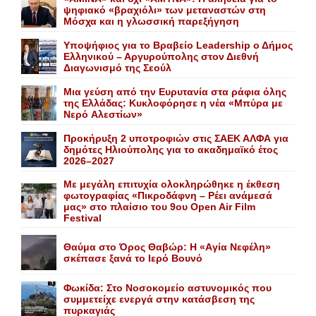
ψηφιακό «βραχιόλι» των μεταναστών στη
Μόσχα και η γλωσσική παρεξήγηση
Yποψήφιος για το Bραβείο Leadership ο Δήμος
Ελληνικού – Αργυρούπολης στον Διεθνή
Διαγωνισμό της Σεούλ
Mια γεύση από την Eυρυτανία στα ράφια όλης
της Ελλάδας: Κυκλοφόρησε η νέα «Μπύρα με
Nερό Aλεστίων»
Προκήρυξη 2 υποτροφιών στις ΣΑΕΚ ΑΛΦΑ για
δημότες Ηλιούπολης για το ακαδημαϊκό έτος
2026–2027
Με μεγάλη επιτυχία ολοκληρώθηκε η έκθεση
φωτογραφίας «Πικροδάφνη – Ρέει ανάμεσά
μας» στο πλαίσιο του 9ου Open Air Film
Festival
Θαύμα στο Όρος Θαβώρ: H «Aγία Nεφέλη»
σκέπασε ξανά το Iερό Bουνό
Φωκίδα: Στο Νοσοκομείο αστυνομικός που
συμμετείχε ενεργά στην κατάσβεση της
πυρκαγιάς