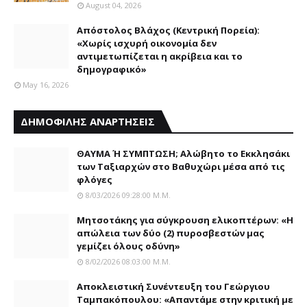
August 04, 2026
Απόστολος Βλάχος (Κεντρική Πορεία):
«Χωρίς ισχυρή οικονομία δεν
αντιμετωπίζεται η ακρίβεια και το
δημογραφικό»
May 16, 2026
ΔΗΜΟΦΙΛΗΣ ΑΝΑΡΤΗΣΕΙΣ
ΘΑΥΜΑ Ή ΣΥΜΠΤΩΣΗ; Aλώβητο το Eκκλησάκι
των Tαξιαρχών στο Bαθυχώρι μέσα από τις
φλόγες
8/03/2026 09:28:00 Μ.μ.
Μητσοτάκης για σύγκρουση ελικοπτέρων: «Η
απώλεια των δύο (2) πυροσβεστών μας
γεμίζει όλους οδύνη»
8/02/2026 08:03:00 Μ.μ.
Αποκλειστική Συνέντευξη του Γεώργιου
Ταμπακόπουλου: «Απαντάμε στην κριτική με