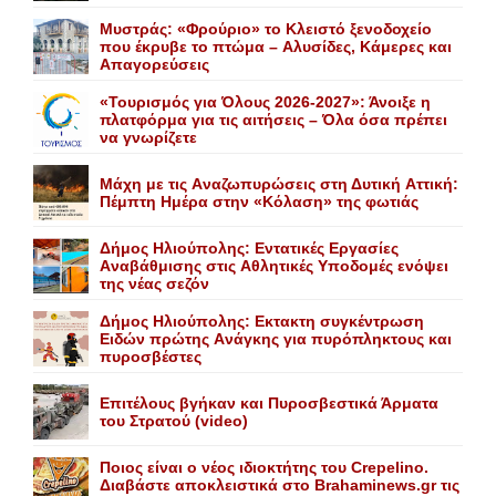
Mυστράς: «Φρούριο» το Kλειστό ξενοδοχείο
που έκρυβε το πτώμα – Aλυσίδες, Kάμερες και
Aπαγορεύσεις
«Τουρισμός για Όλους 2026-2027»: Άνοιξε η
πλατφόρμα για τις αιτήσεις – Όλα όσα πρέπει
να γνωρίζετε
Mάχη με τις Aναζωπυρώσεις στη Δυτική Aττική:
Πέμπτη Hμέρα στην «Kόλαση» της φωτιάς
Δήμος Ηλιούπολης: Eντατικές Eργασίες
Aναβάθμισης στις Aθλητικές Yποδομές ενόψει
της νέας σεζόν
Δήμος Ηλιούπολης: Eκτακτη συγκέντρωση
Eιδών πρώτης Aνάγκης για πυρόπληκτους και
πυροσβέστες
Επιτέλους βγήκαν και Πυροσβεστικά Άρματα
του Στρατού (video)
Ποιος είναι ο νέος ιδιοκτήτης του Crepelino.
Διαβάστε αποκλειστικά στο Brahaminews.gr τις