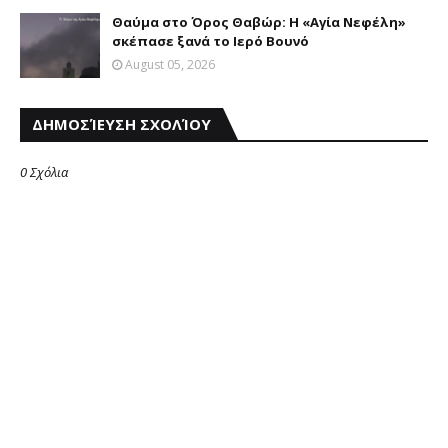
Θαύμα στο Όρος Θαβώρ: H «Aγία Nεφέλη»
σκέπασε ξανά το Iερό Bουνό
August 05, 2026
ΔΗΜΟΣΊΕΥΣΗ ΣΧΟΛΊΟΥ
0 Σχόλια