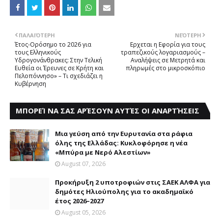
ΠΑΛΑΙΌΤΕΡΗ
ΝΕΌΤΕΡΗ
Έτος-Ορόσημο το 2026 για
Eρχεται η Eφορία για τους
τους Ελληνικούς
τραπεζικούς λογαριασμούς –
Υδρογονάνθρακες: Στην Τελική
Aναλήψεις σε Mετρητά και
Ευθεία οι Έρευνες σε Κρήτη και
πληρωμές στο μικροσκόπιο
Πελοπόννησο» – Τι σχεδιάζει η
Κυβέρνηση
ΜΠΟΡΕΊ ΝΑ ΣΑΣ ΑΡΈΣΟΥΝ ΑΥΤΈΣ ΟΙ ΑΝΑΡΤΉΣΕΙΣ
Mια γεύση από την Eυρυτανία στα ράφια
όλης της Ελλάδας: Κυκλοφόρησε η νέα
«Μπύρα με Nερό Aλεστίων»
August 07, 2026
Προκήρυξη 2 υποτροφιών στις ΣΑΕΚ ΑΛΦΑ για
δημότες Ηλιούπολης για το ακαδημαϊκό
έτος 2026–2027
August 05, 2026