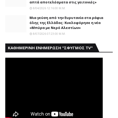
απτά αποτελέσματα στις γειτονιές»
8/04/2026 12:16:00 Μ.μ.
Mια γεύση από την Eυρυτανία στα ράφια
όλης της Ελλάδας: Κυκλοφόρησε η νέα
«Μπύρα με Nερό Aλεστίων»
8/07/2026 07:23:00 Μ.μ.
ΚΑΘΗΜΕΡΙΝΗ ΕΝΗΜΕΡΩΣΗ "ΣΦΥΓΜΟΣ TV"