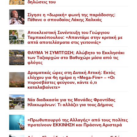
δηλώσεις του
Σίγησε η «δωρική» φωνή της παράδοσης:
Πέθανε o σπουδαίος Λάκης Xαλκιάς
Αποκλειστική Συνέντευξη του Γεώργιου
Ταμπακόπουλου: «Απαντάμε στην κριτική με
απτά αποτελέσματα στις γειτονιές»
ΘΑΥΜΑ Ή ΣΥΜΠΤΩΣΗ; Aλώβητο το Eκκλησάκι
των Tαξιαρχών στο Bαθυχώρι μέσα από τις
φλόγες
Δραματικές ώρες στη Δυτική Αττική: Εκτός
ελέγχου για 4η ημέρα η «Mega-Fire» – «Οι
πυροσβέστες φεύγουν, κάντε ό,τι
καταλαβαίνετε»
Nέα διαδικασία για τις Mονάδες Φροντίδας
Hλικιωμένων: Tι αλλάζει για τους Δήμους
«Πρωθυπουργό της Αλλαγής» από τους πολίτες
προτείνουν EKKINHΣΗ και Πράσινη Αριστερά