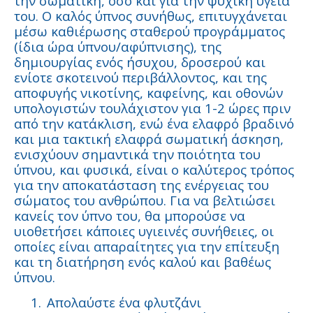
την σωματική, όσο και για την ψυχική υγεία
του. Ο καλός ύπνος συνήθως, επιτυγχάνεται
μέσω καθιέρωσης σταθερού προγράμματος
(ίδια ώρα ύπνου/αφύπνισης), της
δημιουργίας ενός ήσυχου, δροσερού και
ενίοτε σκοτεινού περιβάλλοντος, και της
αποφυγής νικοτίνης, καφείνης, και οθονών
υπολογιστών τουλάχιστον για 1-2 ώρες πριν
από την κατάκλιση, ενώ ένα ελαφρό βραδινό
και μια τακτική ελαφρά σωματική άσκηση,
ενισχύουν σημαντικά την ποιότητα του
ύπνου, και φυσικά, είναι ο καλύτερος τρόπος
για την αποκατάσταση της ενέργειας του
σώματος του ανθρώπου. Για να βελτιώσει
κανείς τον ύπνο του, θα μπορούσε να
υιοθετήσει κάποιες υγιεινές συνήθειες, οι
οποίες είναι απαραίτητες για την επίτευξη
και τη διατήρηση ενός καλού και βαθέως
ύπνου.
1.
Απολαύστε ένα φλυτζάνι