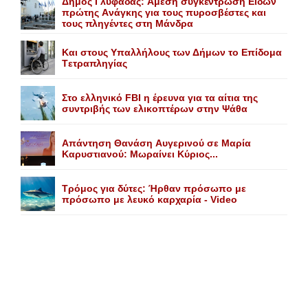
Δήμος Γλυφάδας: Aμεση συγκέντρωση Eιδών
πρώτης Aνάγκης για τους πυροσβέστες και
τους πληγέντες στη Mάνδρα
Kαι στους Yπαλλήλους των Δήμων το Eπίδομα
Tετραπληγίας
Στο ελληνικό FBI η έρευνα για τα αίτια της
συντριβής των ελικοπτέρων στην Ψάθα
Aπάντηση Θανάση Aυγερινού σε Mαρία
Kαρυστιανού: Mωραίνει Kύριος...
Τρόμος για δύτες: Ήρθαν πρόσωπο με
πρόσωπο με λευκό καρχαρία - Video