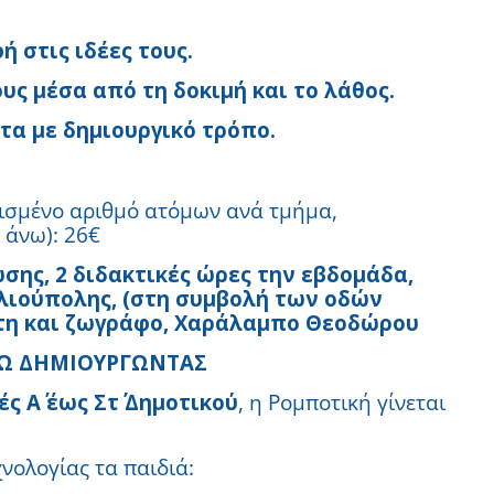
 στις ιδέες τους.
ς μέσα από τη δοκιμή και το λάθος.
α με δημιουργικό τρόπο.
ρισμένο αριθμό ατόμων ανά τμήμα,
 άνω): 26€
σης, 2 διδακτικές ώρες την εβδομάδα,
λιούπολης, (στη συμβολή των οδών
τη και ζωγράφο, Χαράλαμπο Θεοδώρου
ΝΩ ΔΗΜΙΟΥΡΓΩΝΤΑΣ
ς Α΄ έως Στ΄ Δημοτικού
, η Ρομποτική γίνεται
νολογίας τα παιδιά: