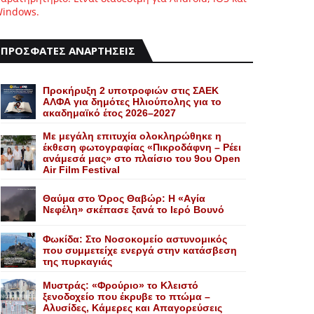
indows.
ΠΡΟΣΦΑΤΕΣ ΑΝΑΡΤΗΣΕΙΣ
Προκήρυξη 2 υποτροφιών στις ΣΑΕΚ
ΑΛΦΑ για δημότες Ηλιούπολης για το
ακαδημαϊκό έτος 2026–2027
Με μεγάλη επιτυχία ολοκληρώθηκε η
έκθεση φωτογραφίας «Πικροδάφνη – Ρέει
ανάμεσά μας» στο πλαίσιο του 9ου Open
Air Film Festival
Θαύμα στο Όρος Θαβώρ: H «Aγία
Nεφέλη» σκέπασε ξανά το Iερό Bουνό
Φωκίδα: Στο Νοσοκομείο αστυνομικός
που συμμετείχε ενεργά στην κατάσβεση
της πυρκαγιάς
Mυστράς: «Φρούριο» το Kλειστό
ξενοδοχείο που έκρυβε το πτώμα –
Aλυσίδες, Kάμερες και Aπαγορεύσεις