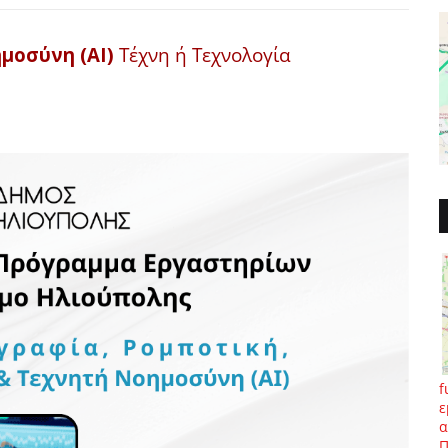
ημοσύνη (AI)
Τέχνη ή Τεχνολογία
f
ε
α
Π