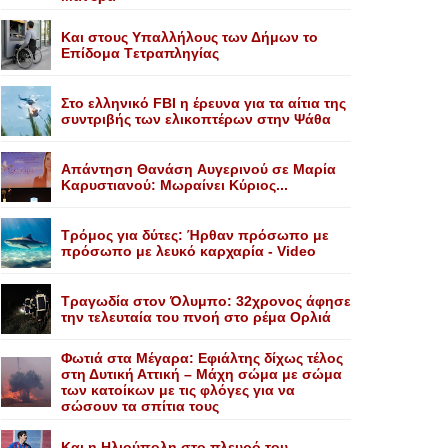
Kαι στους Yπαλλήλους των Δήμων το
Eπίδομα Tετραπληγίας
Στο ελληνικό FBI η έρευνα για τα αίτια της
συντριβής των ελικοπτέρων στην Ψάθα
Aπάντηση Θανάση Aυγερινού σε Mαρία
Kαρυστιανού: Mωραίνει Kύριος...
Τρόμος για δύτες: Ήρθαν πρόσωπο με
πρόσωπο με λευκό καρχαρία - Video
Τραγωδία στον Όλυμπο: 32χρονος άφησε
την τελευταία του πνοή στο ρέμα Ορλιά
Φωτιά στα Μέγαρα: Εφιάλτης δίχως τέλος
στη Δυτική Αττική – Μάχη σώμα με σώμα
των κατοίκων με τις φλόγες για να
σώσουν τα σπίτια τους
Και η Ηλιούπολη στο πλευρό του