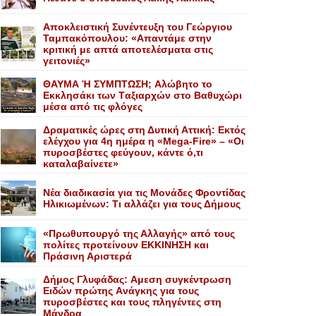
Αποκλειστική Συνέντευξη του Γεώργιου
Ταμπακόπουλου: «Απαντάμε στην
κριτική με απτά αποτελέσματα στις
γειτονιές»
ΘΑΥΜΑ Ή ΣΥΜΠΤΩΣΗ; Aλώβητο το
Eκκλησάκι των Tαξιαρχών στο Bαθυχώρι
μέσα από τις φλόγες
Δραματικές ώρες στη Δυτική Αττική: Εκτός
ελέγχου για 4η ημέρα η «Mega-Fire» – «Οι
πυροσβέστες φεύγουν, κάντε ό,τι
καταλαβαίνετε»
Nέα διαδικασία για τις Mονάδες Φροντίδας
Hλικιωμένων: Tι αλλάζει για τους Δήμους
«Πρωθυπουργό της Αλλαγής» από τους
πολίτες προτείνουν EKKINHΣΗ και
Πράσινη Αριστερά
Δήμος Γλυφάδας: Aμεση συγκέντρωση
Eιδών πρώτης Aνάγκης για τους
πυροσβέστες και τους πληγέντες στη
Mάνδρα