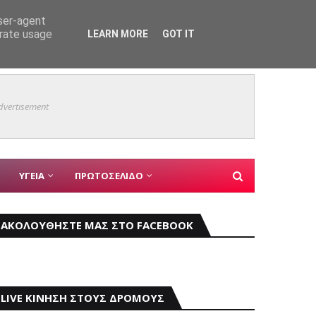
user-agent
erate usage
LEARN MORE
GOT IT
Mάχη μ
ΚΥΡΙΑ ΘΕΜΑΤΑ
dvertisement
ΥΓΕΙΑ
ΠΡΩΤΟΣΕΛΙΔΟ
ΑΚΟΛΟΥΘΗΣΤΕ ΜΑΣ ΣΤΟ FACEBOOK
LIVE ΚΙΝΗΣΗ ΣΤΟΥΣ ΔΡΟΜΟΥΣ