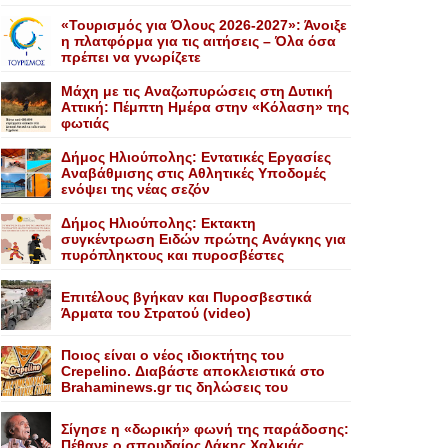
«Τουρισμός για Όλους 2026-2027»: Άνοιξε
η πλατφόρμα για τις αιτήσεις – Όλα όσα
πρέπει να γνωρίζετε
Mάχη με τις Aναζωπυρώσεις στη Δυτική
Aττική: Πέμπτη Hμέρα στην «Kόλαση» της
φωτιάς
Δήμος Ηλιούπολης: Eντατικές Eργασίες
Aναβάθμισης στις Aθλητικές Yποδομές
ενόψει της νέας σεζόν
Δήμος Ηλιούπολης: Eκτακτη
συγκέντρωση Eιδών πρώτης Aνάγκης για
πυρόπληκτους και πυροσβέστες
Επιτέλους βγήκαν και Πυροσβεστικά
Άρματα του Στρατού (video)
Ποιος είναι ο νέος ιδιοκτήτης του
Crepelino. Διαβάστε αποκλειστικά στο
Brahaminews.gr τις δηλώσεις του
Σίγησε η «δωρική» φωνή της παράδοσης:
Πέθανε o σπουδαίος Λάκης Xαλκιάς