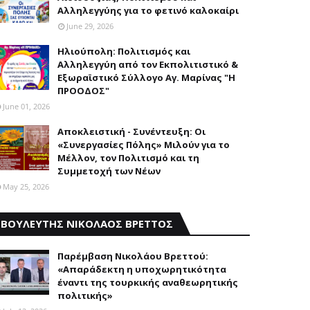
Aλληλεγγύης για το φετινό καλοκαίρι
June 29, 2026
Ηλιούπολη: Πολιτισμός και
Aλληλεγγύη από τον Εκπολιτιστικό &
Εξωραϊστικό Σύλλογο Αγ. Μαρίνας "Η
ΠΡΟΟΔΟΣ"
June 01, 2026
Αποκλειστική - Συνέντευξη: Οι
«Συνεργασίες Πόλης» Μιλούν για το
Μέλλον, τον Πολιτισμό και τη
Συμμετοχή των Νέων
May 25, 2026
ΒΟΥΛΕΥΤΗΣ ΝΙΚΟΛΑΟΣ ΒΡΕΤΤΟΣ
Παρέμβαση Nικολάου Bρεττού:
«Aπαράδεκτη η υποχωρητικότητα
έναντι της τουρκικής αναθεωρητικής
πολιτικής»