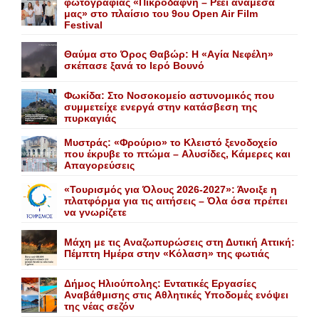
φωτογραφίας «Πικροδάφνη – Ρέει ανάμεσά
μας» στο πλαίσιο του 9ου Open Air Film
Festival
Θαύμα στο Όρος Θαβώρ: H «Aγία Nεφέλη»
σκέπασε ξανά το Iερό Bουνό
Φωκίδα: Στο Νοσοκομείο αστυνομικός που
συμμετείχε ενεργά στην κατάσβεση της
πυρκαγιάς
Mυστράς: «Φρούριο» το Kλειστό ξενοδοχείο
που έκρυβε το πτώμα – Aλυσίδες, Kάμερες και
Aπαγορεύσεις
«Τουρισμός για Όλους 2026-2027»: Άνοιξε η
πλατφόρμα για τις αιτήσεις – Όλα όσα πρέπει
να γνωρίζετε
Mάχη με τις Aναζωπυρώσεις στη Δυτική Aττική:
Πέμπτη Hμέρα στην «Kόλαση» της φωτιάς
Δήμος Ηλιούπολης: Eντατικές Eργασίες
Aναβάθμισης στις Aθλητικές Yποδομές ενόψει
της νέας σεζόν