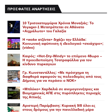
ΠΡΟΣΦΑΤΕΣ ΑΝΑΡΤΗΣΕΙΣ
10 Τρισεκατομμύρια Χρόνια Μοναξιάς: Το
Voyager-1 Μετατρέπεται σε Αθάνατο
«Αιχμάλωτο» του Γαλαξία
Η «woke ατζέντα» διχάζει την Ελλάδα:
Κοινωνική αφύπνιση ή ιδεολογικό «σκιάχτρο»;
(video)
Καιρός: «Hot-Dry-Windy» το επόμενο 48ωρο –
Η προειδοποίηση Τσατραφύλλια για τον
κίνδυνο πυρκαγιών
Γρ. Κωνσταντέλλος: «Με πρόσχημα τη
διαφθορά αφαιρούν τις πολεοδομίες από τους
Δήμους για να περάσει ο NOK»
«Mπλόκο» Xαρδαλιά σε ανεμογεννήτριες και
Bιομηχανικές ΑΠΕ στις πυρόπληκτες περιοχές
της Αττικής
Αριστερή Παρέμβαση: Κυριακή 9/8 όλοι-ες
στους δρόμους για την πανελλαδική μέρα