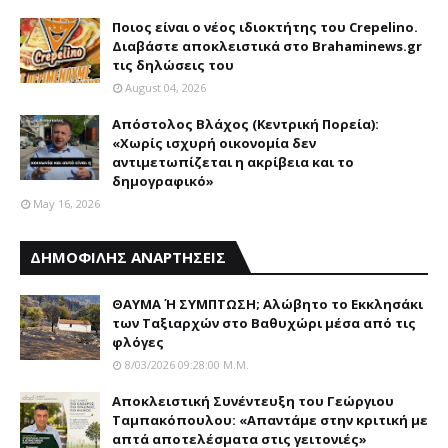
Ποιος είναι ο νέος ιδιοκτήτης του Crepelino.
Διαβάστε αποκλειστικά στο Brahaminews.gr
τις δηλώσεις του
August 04, 2026
Απόστολος Βλάχος (Κεντρική Πορεία):
«Χωρίς ισχυρή οικονομία δεν
αντιμετωπίζεται η ακρίβεια και το
δημογραφικό»
May 16, 2026
ΔΗΜΟΦΙΛΗΣ ΑΝΑΡΤΗΣΕΙΣ
ΘΑΥΜΑ Ή ΣΥΜΠΤΩΣΗ; Aλώβητο το Eκκλησάκι
των Tαξιαρχών στο Bαθυχώρι μέσα από τις
φλόγες
8/03/2026 09:28:00 Μ.μ.
Αποκλειστική Συνέντευξη του Γεώργιου
Ταμπακόπουλου: «Απαντάμε στην κριτική με
απτά αποτελέσματα στις γειτονιές»