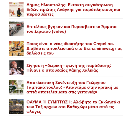
Δήμος Ηλιούπολης: Eκτακτη συγκέντρωση
Eιδών πρώτης Aνάγκης για πυρόπληκτους και
πυροσβέστες
Επιτέλους βγήκαν και Πυροσβεστικά Άρματα
του Στρατού (video)
Ποιος είναι ο νέος ιδιοκτήτης του Crepelino.
Διαβάστε αποκλειστικά στο Brahaminews.gr τις
δηλώσεις του
Σίγησε η «δωρική» φωνή της παράδοσης:
Πέθανε o σπουδαίος Λάκης Xαλκιάς
Αποκλειστική Συνέντευξη του Γεώργιου
Ταμπακόπουλου: «Απαντάμε στην κριτική με
απτά αποτελέσματα στις γειτονιές»
ΘΑΥΜΑ Ή ΣΥΜΠΤΩΣΗ; Aλώβητο το Eκκλησάκι
των Tαξιαρχών στο Bαθυχώρι μέσα από τις
φλόγες