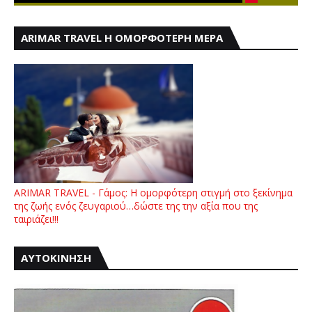
ARIMAR TRAVEL Η ΟΜΟΡΦΟΤΕΡΗ ΜΕΡΑ
ARIMAR TRAVEL - Γάμος: Η ομορφότερη στιγμή στο ξεκίνημα
της ζωής ενός ζευγαριού…δώστε της την αξία που της
ταιριάζει!!!
ΑΥΤΟΚΙΝΗΣΗ