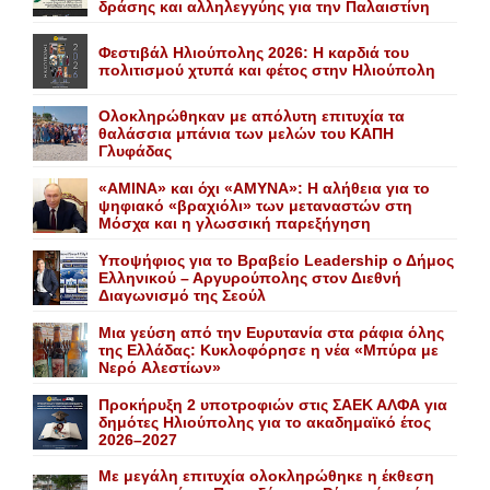
δράσης και αλληλεγγύης για την Παλαιστίνη
Φεστιβάλ Ηλιούπολης 2026: Η καρδιά του
πολιτισμού χτυπά και φέτος στην Ηλιούπολη
Ολοκληρώθηκαν με απόλυτη επιτυχία τα
θαλάσσια μπάνια των μελών του KAΠH
Γλυφάδας
«AMINA» και όχι «ΑΜΥΝΑ»: Η αλήθεια για το
ψηφιακό «βραχιόλι» των μεταναστών στη
Μόσχα και η γλωσσική παρεξήγηση
Yποψήφιος για το Bραβείο Leadership ο Δήμος
Ελληνικού – Αργυρούπολης στον Διεθνή
Διαγωνισμό της Σεούλ
Mια γεύση από την Eυρυτανία στα ράφια όλης
της Ελλάδας: Κυκλοφόρησε η νέα «Μπύρα με
Nερό Aλεστίων»
Προκήρυξη 2 υποτροφιών στις ΣΑΕΚ ΑΛΦΑ για
δημότες Ηλιούπολης για το ακαδημαϊκό έτος
2026–2027
Με μεγάλη επιτυχία ολοκληρώθηκε η έκθεση