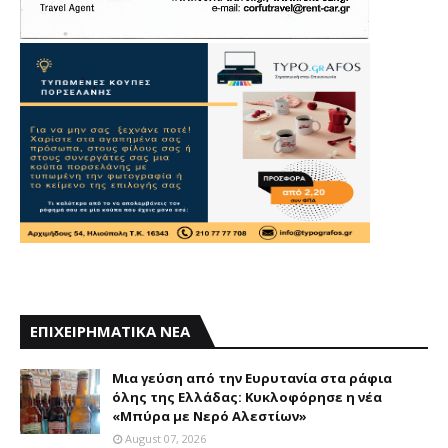
ΕΠΙΧΕΙΡΗΜΑΤΙΚΑ ΝΕΑ
Mια γεύση από την Eυρυτανία στα ράφια
όλης της Ελλάδας: Κυκλοφόρησε η νέα
«Μπύρα με Nερό Aλεστίων»
August 07, 2026