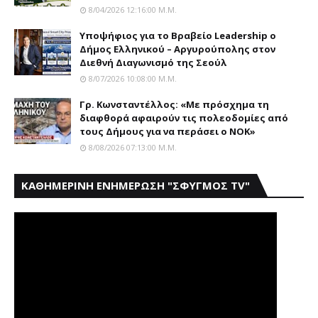
8/04/2026 12:16:00 Μ.μ.
Yποψήφιος για το Bραβείο Leadership ο
Δήμος Ελληνικού – Αργυρούπολης στον
Διεθνή Διαγωνισμό της Σεούλ
8/07/2026 10:08:00 Μ.μ.
Γρ. Κωνσταντέλλος: «Με πρόσχημα τη
διαφθορά αφαιρούν τις πολεοδομίες από
τους Δήμους για να περάσει ο NOK»
8/08/2026 07:13:00 Μ.μ.
ΚΑΘΗΜΕΡΙΝΗ ΕΝΗΜΕΡΩΣΗ "ΣΦΥΓΜΟΣ TV"