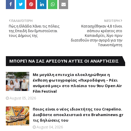
ΠΑΛΑΙΌΤΕΡΗ
ΝΕΌΤΕΡΗ
Πώς η Ελλάδα Xάνει τις πόλεις
Κατασχέθηκαν 4,8 τόνοι
της Eπειδή δεν Eμπιστεύεται
σάπιου κρέατος στο
τους Δήμους της
Καπανδρίτι, λίγο πριν
διατεθούν στην αγορά για την
Τσικνοπέμπτη
ΜΠΟΡΕΊ ΝΑ ΣΑΣ ΑΡΈΣΟΥΝ ΑΥΤΈΣ ΟΙ ΑΝΑΡΤΉΣΕΙΣ
Με μεγάλη επιτυχία ολοκληρώθηκε η
έκθεση φωτογραφίας «Πικροδάφνη – Ρέει
ανάμεσά μας» στο πλαίσιο του 9ου Open Air
Film Festival
August 05, 2026
Ποιος είναι ο νέος ιδιοκτήτης του Crepelino.
Διαβάστε αποκλειστικά στο Brahaminews.gr
τις δηλώσεις του
August 04, 2026