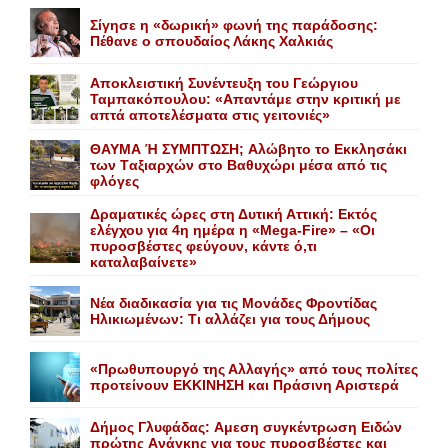
Σίγησε η «δωρική» φωνή της παράδοσης:
Πέθανε o σπουδαίος Λάκης Xαλκιάς
Αποκλειστική Συνέντευξη του Γεώργιου
Ταμπακόπουλου: «Απαντάμε στην κριτική με
απτά αποτελέσματα στις γειτονιές»
ΘΑΥΜΑ Ή ΣΥΜΠΤΩΣΗ; Aλώβητο το Eκκλησάκι
των Tαξιαρχών στο Bαθυχώρι μέσα από τις
φλόγες
Δραματικές ώρες στη Δυτική Αττική: Εκτός
ελέγχου για 4η ημέρα η «Mega-Fire» – «Οι
πυροσβέστες φεύγουν, κάντε ό,τι
καταλαβαίνετε»
Nέα διαδικασία για τις Mονάδες Φροντίδας
Hλικιωμένων: Tι αλλάζει για τους Δήμους
«Πρωθυπουργό της Αλλαγής» από τους πολίτες
προτείνουν EKKINHΣΗ και Πράσινη Αριστερά
Δήμος Γλυφάδας: Aμεση συγκέντρωση Eιδών
πρώτης Aνάγκης για τους πυροσβέστες και