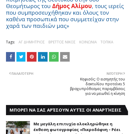
Θεομήτωρος του
Δήμος Αλίμου
, τους ιερείς
που συμπροσευχήθηκαν και όλους τον
καθένα προσωπικά που συμμετείχαν στην
χαρά των παιδιών μας»
Tags:
ΑΓ ΔΗΜΗΤΡΙΟΣ
ΒΡΕΤΤΟΣ ΝΙΚΟΣ
ΚΟΙΝΩΝΙΑ
ΤΟΠΙΚΑ
ΠΑΛΑΙΌΤΕΡΗ
ΝΕΌΤΕΡΗ
Κηφισός: Ο εισηγητής του
δακτυλίου προτείνει 5
βραχυπρόθεσμες παρεμβάσεις
για να μειωθεί η κίνηση
ΜΠΟΡΕΊ ΝΑ ΣΑΣ ΑΡΈΣΟΥΝ ΑΥΤΈΣ ΟΙ ΑΝΑΡΤΉΣΕΙΣ
Με μεγάλη επιτυχία ολοκληρώθηκε η
έκθεση φωτογραφίας «Πικροδάφνη – Ρέει