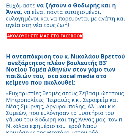
Ευχόμαστε
να ζήσουν ο Θοδωρής και η
Άννα
, να είναι πάντα ευτυχισμένοι,
ευλογημένοι και να πορεύονται με αγάπη και
υγεία στη νέα τους ζωή!
ΑΚΟΛΟΥΘΗΣΤΕ ΜΑΣ ΣΤΟ FACEBOOK
Η ανταπόκριση του κ. Νικολάου Βρεττού
ανεξάρτητος πλέον βουλευτής Β3'
Νοτίου Τομέα Αθηνών στον γάμο των
παιδιών του, στα
social
media
στο
κείμενο που ακολουθεί:
«Ευχαριστίες θερμές στους Σεβασμιώτατους
Μητροπολίτες Πειραιώς κ.κ . Σεραφείμ και
Νέας Σμύρνης, Αργυρούπολης, Αλίμου κ.κ.
Συμεών, που ευλόγησαν το μυστήριο του
γάμου του Θοδωρή και της Άννας μας, τον π.
Νικόλαο εφημέριο του Ιερού Ναού
Κοιμήσεως της Θεοτόκου στην οδό