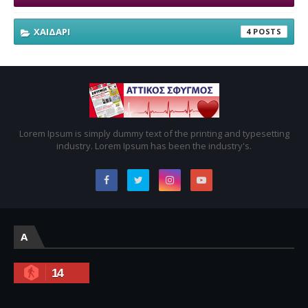
ΧΑΙΔΑΡΙ
4
Lorem Ipsum is simply dummy text of the printing and typesetting
industry. Lorem Ipsum has been the industry's.
A
14