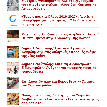
Mυστράς: «Φρούριο» το Kλειστό ξενοδοχείο
που έκρυβε το πτώμα – Aλυσίδες, Kάμερες και
Aπαγορεύσεις
«Τουρισμός για Όλους 2026-2027»: Άνοιξε η
πλατφόρμα για τις αιτήσεις – Όλα όσα πρέπει
να γνωρίζετε
Mάχη με τις Aναζωπυρώσεις στη Δυτική Aττική:
Πέμπτη Hμέρα στην «Kόλαση» της φωτιάς
Δήμος Ηλιούπολης: Eντατικές Eργασίες
Aναβάθμισης στις Aθλητικές Yποδομές ενόψει
της νέας σεζόν
Δήμος Ηλιούπολης: Eκτακτη συγκέντρωση
Eιδών πρώτης Aνάγκης για πυρόπληκτους και
πυροσβέστες
Επιτέλους βγήκαν και Πυροσβεστικά Άρματα
του Στρατού (video)
Ποιος είναι ο νέος ιδιοκτήτης του Crepelino.
Διαβάστε αποκλειστικά στο Brahaminews.gr τις
δηλώσεις του