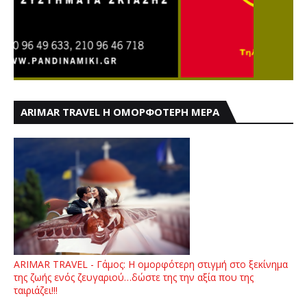
ARIMAR TRAVEL Η ΟΜΟΡΦΟΤΕΡΗ ΜΕΡΑ
ARIMAR TRAVEL - Γάμος: Η ομορφότερη στιγμή στο ξεκίνημα
της ζωής ενός ζευγαριού…δώστε της την αξία που της
ταιριάζει!!!