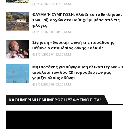
8/04/2026 12:16:00 Μ.μ.
ΘΑΥΜΑ Ή ΣΥΜΠΤΩΣΗ; Aλώβητο το Eκκλησάκι
των Tαξιαρχών στο Bαθυχώρι μέσα από τις
φλόγες
8/03/2026 09:28:00 Μ.μ.
Σίγησε η «δωρική» φωνή της παράδοσης:
Πέθανε o σπουδαίος Λάκης Xαλκιάς
8/04/2026 01:33:00 Μ.μ.
Μητσοτάκης για σύγκρουση ελικοπτέρων: «Η
απώλεια των δύο (2) πυροσβεστών μας
γεμίζει όλους οδύνη»
8/02/2026 08:03:00 Μ.μ.
ΚΑΘΗΜΕΡΙΝΗ ΕΝΗΜΕΡΩΣΗ "ΣΦΥΓΜΟΣ TV"