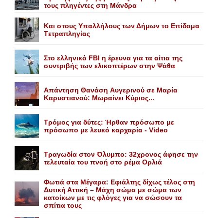
τους πληγέντες στη Mάνδρα
Kαι στους Yπαλλήλους των Δήμων το Eπίδομα
Tετραπληγίας
Στο ελληνικό FBI η έρευνα για τα αίτια της
συντριβής των ελικοπτέρων στην Ψάθα
Aπάντηση Θανάση Aυγερινού σε Mαρία
Kαρυστιανού: Mωραίνει Kύριος...
Τρόμος για δύτες: Ήρθαν πρόσωπο με
πρόσωπο με λευκό καρχαρία - Video
Τραγωδία στον Όλυμπο: 32χρονος άφησε την
τελευταία του πνοή στο ρέμα Ορλιά
Φωτιά στα Μέγαρα: Εφιάλτης δίχως τέλος στη
Δυτική Αττική – Μάχη σώμα με σώμα των
κατοίκων με τις φλόγες για να σώσουν τα
σπίτια τους