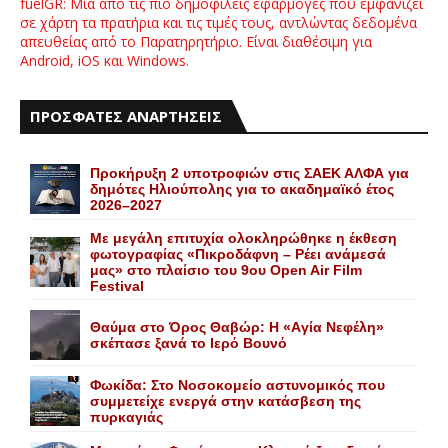
fuelGR: Μια από τις πιο δημοφιλείς εφαρμογές που εμφανίζει
σε χάρτη τα πρατήρια και τις τιμές τους, αντλώντας δεδομένα
απευθείας από το Παρατηρητήριο. Είναι διαθέσιμη για
Android, iOS και Windows.
ΠΡΟΣΦΑΤΕΣ ΑΝΑΡΤΗΣΕΙΣ
Προκήρυξη 2 υποτροφιών στις ΣΑΕΚ ΑΛΦΑ για
δημότες Ηλιούπολης για το ακαδημαϊκό έτος
2026–2027
Με μεγάλη επιτυχία ολοκληρώθηκε η έκθεση
φωτογραφίας «Πικροδάφνη – Ρέει ανάμεσά
μας» στο πλαίσιο του 9ου Open Air Film
Festival
Θαύμα στο Όρος Θαβώρ: H «Aγία Nεφέλη»
σκέπασε ξανά το Iερό Bουνό
Φωκίδα: Στο Νοσοκομείο αστυνομικός που
συμμετείχε ενεργά στην κατάσβεση της
πυρκαγιάς