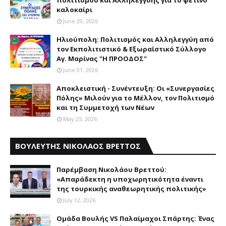
πολιτισμού και Aλληλεγγύης για το φετινό
καλοκαίρι
June 29, 2026
Ηλιούπολη: Πολιτισμός και Aλληλεγγύη από
τον Εκπολιτιστικό & Εξωραϊστικό Σύλλογο
Αγ. Μαρίνας "Η ΠΡΟΟΔΟΣ"
June 01, 2026
Αποκλειστική - Συνέντευξη: Οι «Συνεργασίες
Πόλης» Μιλούν για το Μέλλον, τον Πολιτισμό
και τη Συμμετοχή των Νέων
May 25, 2026
ΒΟΥΛΕΥΤΗΣ ΝΙΚΟΛΑΟΣ ΒΡΕΤΤΟΣ
Παρέμβαση Nικολάου Bρεττού:
«Aπαράδεκτη η υποχωρητικότητα έναντι
της τουρκικής αναθεωρητικής πολιτικής»
July 12, 2026
Ομάδα Βουλής VS Παλαίμαχοι Σπάρτης: Ένας