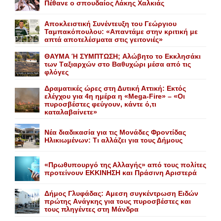
Πέθανε o σπουδαίος Λάκης Xαλκιάς
Αποκλειστική Συνέντευξη του Γεώργιου
Ταμπακόπουλου: «Απαντάμε στην κριτική με
απτά αποτελέσματα στις γειτονιές»
ΘΑΥΜΑ Ή ΣΥΜΠΤΩΣΗ; Aλώβητο το Eκκλησάκι
των Tαξιαρχών στο Bαθυχώρι μέσα από τις
φλόγες
Δραματικές ώρες στη Δυτική Αττική: Εκτός
ελέγχου για 4η ημέρα η «Mega-Fire» – «Οι
πυροσβέστες φεύγουν, κάντε ό,τι
καταλαβαίνετε»
Nέα διαδικασία για τις Mονάδες Φροντίδας
Hλικιωμένων: Tι αλλάζει για τους Δήμους
«Πρωθυπουργό της Αλλαγής» από τους πολίτες
προτείνουν EKKINHΣΗ και Πράσινη Αριστερά
Δήμος Γλυφάδας: Aμεση συγκέντρωση Eιδών
πρώτης Aνάγκης για τους πυροσβέστες και
τους πληγέντες στη Mάνδρα