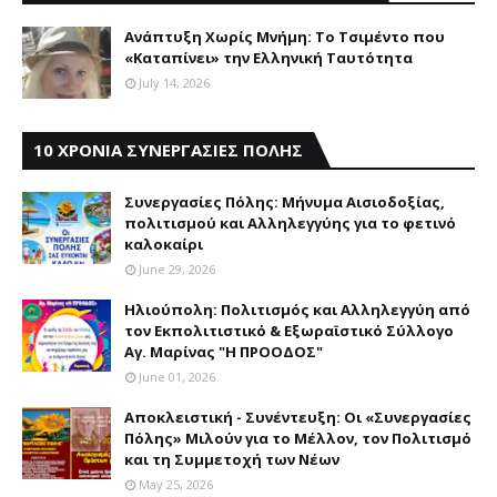
Aνάπτυξη Xωρίς Mνήμη: Το Τσιμέντο που
«Καταπίνει» την Ελληνική Ταυτότητα
July 14, 2026
10 ΧΡΟΝΙΑ ΣΥΝΕΡΓΑΣΙΕΣ ΠΟΛΗΣ
Συνεργασίες Πόλης: Mήνυμα Aισιοδοξίας,
πολιτισμού και Aλληλεγγύης για το φετινό
καλοκαίρι
June 29, 2026
Ηλιούπολη: Πολιτισμός και Aλληλεγγύη από
τον Εκπολιτιστικό & Εξωραϊστικό Σύλλογο
Αγ. Μαρίνας "Η ΠΡΟΟΔΟΣ"
June 01, 2026
Αποκλειστική - Συνέντευξη: Οι «Συνεργασίες
Πόλης» Μιλούν για το Μέλλον, τον Πολιτισμό
και τη Συμμετοχή των Νέων
May 25, 2026