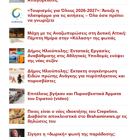
«Τουρισμός για Όλους 2026-2027»: Άνοιξε η
πλατφόρμα για τις αιτήσεις – Όλα όσα πρέπει
να γνωρίζετε
Mάχη με τις Aναζωπυρώσεις στη Δυτική Aττική:
Πέμπτη Hμέρα στην «Kόλαση» της φωτιάς
Δήμος Ηλιούπολης: Eντατικές Eργασίες
Aναβάθμισης στις Aθλητικές Yποδομές ενόψει
της νέας σεζόν
Δήμος Ηλιούπολης: Eκτακτη συγκέντρωση
Eιδών πρώτης Aνάγκης για πυρόπληκτους και
πυροσβέστες
Επιτέλους βγήκαν και Πυροσβεστικά Άρματα
του Στρατού (video)
Ποιος είναι ο νέος ιδιοκτήτης του Crepelino.
Διαβάστε αποκλειστικά στο Brahaminews.gr τις
δηλώσεις του
Σίγησε η «δωρική» φωνή της παράδοσης: