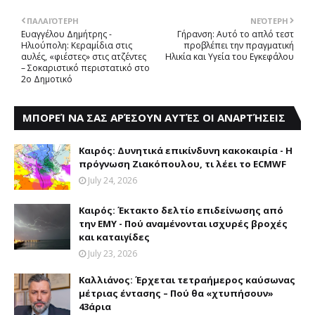
ΠΑΛΑΙΌΤΕΡΗ
ΝΕΌΤΕΡΗ
Ευαγγέλου Δημήτρης -
Γήρανση: Αυτό το απλό τεστ
Ηλιούπολη: Κεραμίδια στις
προβλέπει την πραγματική
αυλές, «φιέστες» στις ατζέντες
Hλικία και Yγεία του Eγκεφάλου
– Σοκαριστικό περιστατικό στο
2ο Δημοτικό
ΜΠΟΡΕΊ ΝΑ ΣΑΣ ΑΡΈΣΟΥΝ ΑΥΤΈΣ ΟΙ ΑΝΑΡΤΉΣΕΙΣ
Καιρός: Δυνητικά επικίνδυνη κακοκαιρία - Η
πρόγνωση Ζιακόπουλου, τι λέει το ECMWF
July 24, 2026
Καιρός: Έκτακτο δελτίο επιδείνωσης από
την EMY - Πού αναμένονται ισχυρές βροχές
και καταιγίδες
July 23, 2026
Καλλιάνος: Έρχεται τετραήμερος καύσωνας
μέτριας έντασης – Πού θα «χτυπήσουν»
43άρια