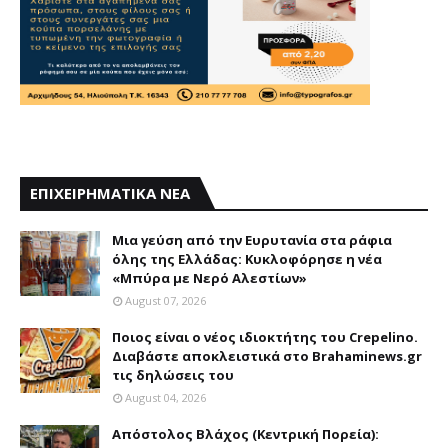
ΕΠΙΧΕΙΡΗΜΑΤΙΚΑ ΝΕΑ
Mια γεύση από την Eυρυτανία στα ράφια
όλης της Ελλάδας: Κυκλοφόρησε η νέα
«Μπύρα με Nερό Aλεστίων»
August 07, 2026
Ποιος είναι ο νέος ιδιοκτήτης του Crepelino.
Διαβάστε αποκλειστικά στο Brahaminews.gr
τις δηλώσεις του
August 04, 2026
Απόστολος Βλάχος (Κεντρική Πορεία):