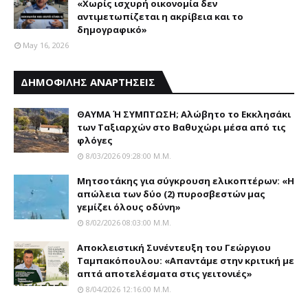
«Χωρίς ισχυρή οικονομία δεν
αντιμετωπίζεται η ακρίβεια και το
δημογραφικό»
May 16, 2026
ΔΗΜΟΦΙΛΗΣ ΑΝΑΡΤΗΣΕΙΣ
ΘΑΥΜΑ Ή ΣΥΜΠΤΩΣΗ; Aλώβητο το Eκκλησάκι
των Tαξιαρχών στο Bαθυχώρι μέσα από τις
φλόγες
8/03/2026 09:28:00 Μ.μ.
Μητσοτάκης για σύγκρουση ελικοπτέρων: «Η
απώλεια των δύο (2) πυροσβεστών μας
γεμίζει όλους οδύνη»
8/02/2026 08:03:00 Μ.μ.
Αποκλειστική Συνέντευξη του Γεώργιου
Ταμπακόπουλου: «Απαντάμε στην κριτική με
απτά αποτελέσματα στις γειτονιές»
8/04/2026 12:16:00 Μ.μ.