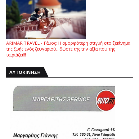
ARIMAR TRAVEL - Γάμος: Η ομορφότερη στιγμή στο ξεκίνημα
της ζωής ενός ζευγαριού…δώστε της την αξία που της
ταιριάζει!!!
ΑΥΤΟΚΙΝΗΣΗ