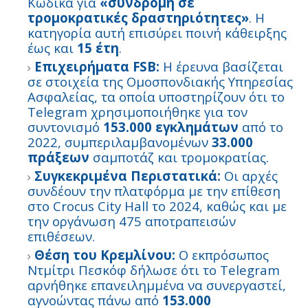
Κώδικα για
«συνδρομή σε
τρομοκρατικές δραστηριότητες»
. Η
κατηγορία αυτή επισύρει ποινή κάθειρξης
έως και
15 έτη
.
Επιχειρήματα FSB:
Η έρευνα βασίζεται
σε στοιχεία της Ομοσπονδιακής Υπηρεσίας
Ασφαλείας, τα οποία υποστηρίζουν ότι το
Telegram χρησιμοποιήθηκε για τον
συντονισμό
153.000 εγκλημάτων
από το
2022, συμπεριλαμβανομένων
33.000
πράξεων
σαμποτάζ και τρομοκρατίας.
Συγκεκριμένα Περιστατικά:
Οι αρχές
συνδέουν την πλατφόρμα με την επίθεση
στο Crocus City Hall το 2024, καθώς και με
την οργάνωση 475 αποτραπεισών
επιθέσεων.
Θέση του Κρεμλίνου:
Ο εκπρόσωπος
Ντμίτρι Πεσκόφ δήλωσε ότι το Telegram
αρνήθηκε επανειλημμένα να συνεργαστεί,
αγνοώντας πάνω από
153.000