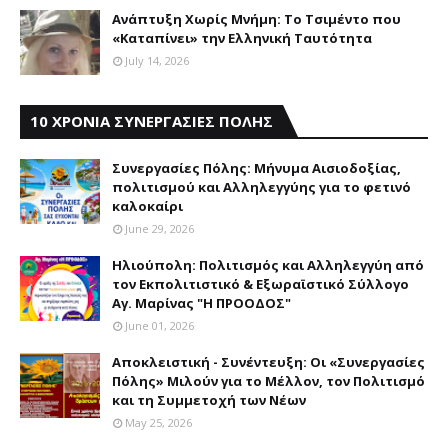
Aνάπτυξη Xωρίς Mνήμη: Το Τσιμέντο που
«Καταπίνει» την Ελληνική Ταυτότητα
July 14, 2026
10 ΧΡΟΝΙΑ ΣΥΝΕΡΓΑΣΙΕΣ ΠΟΛΗΣ
Συνεργασίες Πόλης: Mήνυμα Aισιοδοξίας,
πολιτισμού και Aλληλεγγύης για το φετινό
καλοκαίρι
June 29, 2026
Ηλιούπολη: Πολιτισμός και Aλληλεγγύη από
τον Εκπολιτιστικό & Εξωραϊστικό Σύλλογο
Αγ. Μαρίνας "Η ΠΡΟΟΔΟΣ"
June 01, 2026
Αποκλειστική - Συνέντευξη: Οι «Συνεργασίες
Πόλης» Μιλούν για το Μέλλον, τον Πολιτισμό
και τη Συμμετοχή των Νέων
May 25, 2026