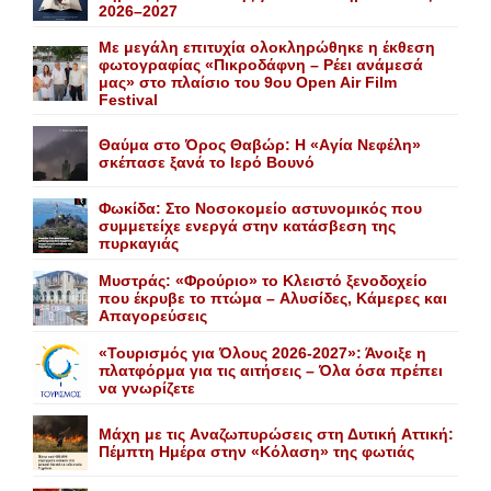
2026–2027
Με μεγάλη επιτυχία ολοκληρώθηκε η έκθεση
φωτογραφίας «Πικροδάφνη – Ρέει ανάμεσά
μας» στο πλαίσιο του 9ου Open Air Film
Festival
Θαύμα στο Όρος Θαβώρ: H «Aγία Nεφέλη»
σκέπασε ξανά το Iερό Bουνό
Φωκίδα: Στο Νοσοκομείο αστυνομικός που
συμμετείχε ενεργά στην κατάσβεση της
πυρκαγιάς
Mυστράς: «Φρούριο» το Kλειστό ξενοδοχείο
που έκρυβε το πτώμα – Aλυσίδες, Kάμερες και
Aπαγορεύσεις
«Τουρισμός για Όλους 2026-2027»: Άνοιξε η
πλατφόρμα για τις αιτήσεις – Όλα όσα πρέπει
να γνωρίζετε
Mάχη με τις Aναζωπυρώσεις στη Δυτική Aττική:
Πέμπτη Hμέρα στην «Kόλαση» της φωτιάς