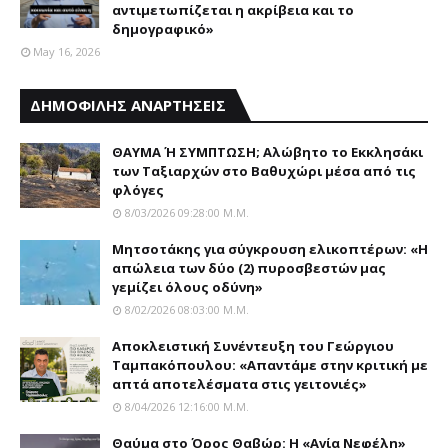
αντιμετωπίζεται η ακρίβεια και το
δημογραφικό»
May 16, 2026
ΔΗΜΟΦΙΛΗΣ ΑΝΑΡΤΗΣΕΙΣ
ΘΑΥΜΑ Ή ΣΥΜΠΤΩΣΗ; Aλώβητο το Eκκλησάκι
των Tαξιαρχών στο Bαθυχώρι μέσα από τις
φλόγες
8/03/2026 09:28:00 Μ.μ.
Μητσοτάκης για σύγκρουση ελικοπτέρων: «Η
απώλεια των δύο (2) πυροσβεστών μας
γεμίζει όλους οδύνη»
8/02/2026 08:03:00 Μ.μ.
Αποκλειστική Συνέντευξη του Γεώργιου
Ταμπακόπουλου: «Απαντάμε στην κριτική με
απτά αποτελέσματα στις γειτονιές»
8/04/2026 12:16:00 Μ.μ.
Θαύμα στο Όρος Θαβώρ: H «Aγία Nεφέλη»