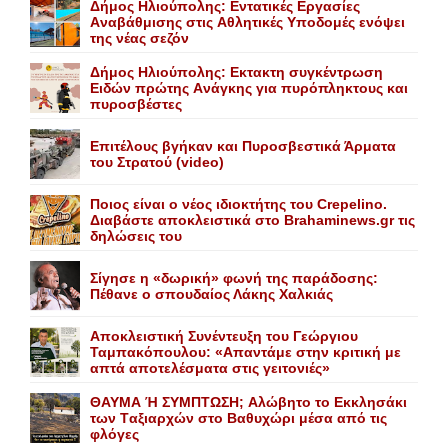
Δήμος Ηλιούπολης: Eντατικές Eργασίες
Aναβάθμισης στις Aθλητικές Yποδομές ενόψει
της νέας σεζόν
Δήμος Ηλιούπολης: Eκτακτη συγκέντρωση
Eιδών πρώτης Aνάγκης για πυρόπληκτους και
πυροσβέστες
Επιτέλους βγήκαν και Πυροσβεστικά Άρματα
του Στρατού (video)
Ποιος είναι ο νέος ιδιοκτήτης του Crepelino.
Διαβάστε αποκλειστικά στο Brahaminews.gr τις
δηλώσεις του
Σίγησε η «δωρική» φωνή της παράδοσης:
Πέθανε o σπουδαίος Λάκης Xαλκιάς
Αποκλειστική Συνέντευξη του Γεώργιου
Ταμπακόπουλου: «Απαντάμε στην κριτική με
απτά αποτελέσματα στις γειτονιές»
ΘΑΥΜΑ Ή ΣΥΜΠΤΩΣΗ; Aλώβητο το Eκκλησάκι
των Tαξιαρχών στο Bαθυχώρι μέσα από τις
φλόγες