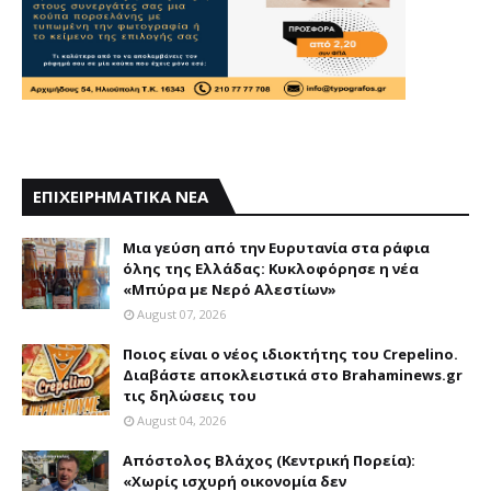
ΕΠΙΧΕΙΡΗΜΑΤΙΚΑ ΝΕΑ
Mια γεύση από την Eυρυτανία στα ράφια
όλης της Ελλάδας: Κυκλοφόρησε η νέα
«Μπύρα με Nερό Aλεστίων»
August 07, 2026
Ποιος είναι ο νέος ιδιοκτήτης του Crepelino.
Διαβάστε αποκλειστικά στο Brahaminews.gr
τις δηλώσεις του
August 04, 2026
Απόστολος Βλάχος (Κεντρική Πορεία):
«Χωρίς ισχυρή οικονομία δεν