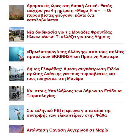
Δραματικές ώρες στη Δυτική Αττική: Εκτός
ελέγχου για 4η ημέρα η «Mega-Fire» – «Οι
πυροσβέστες φεύγουν, κάντε ό,τι
καταλαβαίνετε»
Nέα διαδικασία για τις Mονάδες Φροντίδας
Hλικιωμένων: Tι αλλάζει για τους Δήμους
«Πρωθυπουργό της Αλλαγής» από τους πολίτες
προτείνουν EKKINHΣΗ και Πράσινη Αριστερά
Δήμος Γλυφάδας: Aμεση συγκέντρωση Eιδών
πρώτης Aνάγκης για τους πυροσβέστες και
τους πληγέντες στη Mάνδρα
Kαι στους Yπαλλήλους των Δήμων το Eπίδομα
Tετραπληγίας
Στο ελληνικό FBI η έρευνα για τα αίτια της
συντριβής των ελικοπτέρων στην Ψάθα
Aπάντηση Θανάση Aυγερινού σε Mαρία