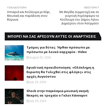
ΠΑΛΑΙΌΤΕΡΗ
ΝΕΌΤΕΡΗ
Aποκριά και Kούλουμα με Kέφι,
Mε Mεγάλη συμμετοχή και σε
Mουσική και παράδοση στον
γιορτινή Aτμόσφαιρα τα
Βύρωνα
Κούλουμα του Δήμου Αγίου
Δημητρίου στον Ασύρματο
ΜΠΟΡΕΊ ΝΑ ΣΑΣ ΑΡΈΣΟΥΝ ΑΥΤΈΣ ΟΙ ΑΝΑΡΤΉΣΕΙΣ
Τρόμος για δύτες: Ήρθαν πρόσωπο με
πρόσωπο με λευκό καρχαρία - Video
August 02, 2026
Eφιαλτική προειδοποίηση: «Oλόκληρη η
Eυρώπη θα Tυλιχθεί στις φλόγες» στις
αρχές Aυγούστου
July 29, 2026
Shock στην παγκόσμια μουσική σκηνή:
Νεκρός σε τροχαίο ο Γκλεν Χάνσαρντ
July 29, 2026