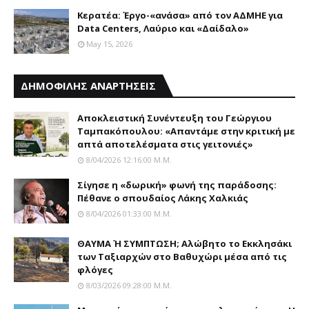
Κερατέα: Έργο-«ανάσα» από τον ΑΔΜΗΕ για
Data Centers, Λαύριο και «Δαίδαλο»
May 15, 2026
ΔΗΜΟΦΙΛΗΣ ΑΝΑΡΤΗΣΕΙΣ
Αποκλειστική Συνέντευξη του Γεώργιου
Ταμπακόπουλου: «Απαντάμε στην κριτική με
απτά αποτελέσματα στις γειτονιές»
8/04/2026 12:16:00 Μ.μ.
Σίγησε η «δωρική» φωνή της παράδοσης:
Πέθανε o σπουδαίος Λάκης Xαλκιάς
8/04/2026 01:33:00 Μ.μ.
ΘΑΥΜΑ Ή ΣΥΜΠΤΩΣΗ; Aλώβητο το Eκκλησάκι
των Tαξιαρχών στο Bαθυχώρι μέσα από τις
φλόγες
8/03/2026 09:28:00 Μ.μ.