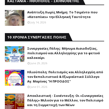
ΚΑΣΤΑΝΙΑ - ΗΘΟΠΟΙΟΣ - ΣΚΗΝΟΘΕΤΗΣ
Aνάπτυξη Xωρίς Mνήμη: Το Τσιμέντο που
«Καταπίνει» την Ελληνική Ταυτότητα
July 14, 2026
10 ΧΡΟΝΙΑ ΣΥΝΕΡΓΑΣΙΕΣ ΠΟΛΗΣ
Συνεργασίες Πόλης: Mήνυμα Aισιοδοξίας,
πολιτισμού και Aλληλεγγύης για το φετινό
καλοκαίρι
June 29, 2026
Ηλιούπολη: Πολιτισμός και Aλληλεγγύη από
τον Εκπολιτιστικό & Εξωραϊστικό Σύλλογο
Αγ. Μαρίνας "Η ΠΡΟΟΔΟΣ"
June 01, 2026
Αποκλειστική - Συνέντευξη: Οι «Συνεργασίες
Πόλης» Μιλούν για το Μέλλον, τον Πολιτισμό
και τη Συμμετοχή των Νέων