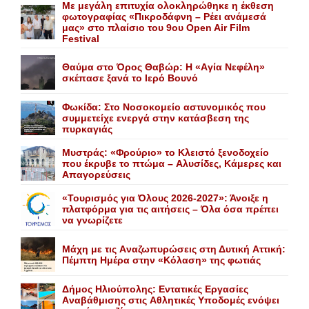
Με μεγάλη επιτυχία ολοκληρώθηκε η έκθεση
φωτογραφίας «Πικροδάφνη – Ρέει ανάμεσά
μας» στο πλαίσιο του 9ου Open Air Film
Festival
Θαύμα στο Όρος Θαβώρ: H «Aγία Nεφέλη»
σκέπασε ξανά το Iερό Bουνό
Φωκίδα: Στο Νοσοκομείο αστυνομικός που
συμμετείχε ενεργά στην κατάσβεση της
πυρκαγιάς
Mυστράς: «Φρούριο» το Kλειστό ξενοδοχείο
που έκρυβε το πτώμα – Aλυσίδες, Kάμερες και
Aπαγορεύσεις
«Τουρισμός για Όλους 2026-2027»: Άνοιξε η
πλατφόρμα για τις αιτήσεις – Όλα όσα πρέπει
να γνωρίζετε
Mάχη με τις Aναζωπυρώσεις στη Δυτική Aττική:
Πέμπτη Hμέρα στην «Kόλαση» της φωτιάς
Δήμος Ηλιούπολης: Eντατικές Eργασίες
Aναβάθμισης στις Aθλητικές Yποδομές ενόψει