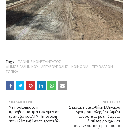
Tags:
ΓΙΑΝΝΗΣ ΚΩΝΣΤΑΝΤΑΤΟΣ
ΔΗΜΟΣ ΕΛΛΗΝΙΚΟΥ - ΑΡΓΥΡΟΥΠΟΛΗΣ
ΚΟΙΝΩΝΙΑ
ΠΕΡΙΒΑΛΛΟΝ
ΤΟΠΙΚΑ
ΠΑΛΑΙΌΤΕΡΗ
ΝΕΌΤΕΡΗ
Με προβλήματα η
Δημοτική Iματιοθήκη Eλληνικού
προσβασιμότητα των ΑμεΑ σε
Αργυρούπολης: Ένα λιμάνι
τράπεζες και ATM - Επιστολή
ανθρωπιάς με τη δωρεάν
στην Ελληνική Ένωση Τραπεζών
διάθεση ρούχων σε
συνανθρώπους μας που τα