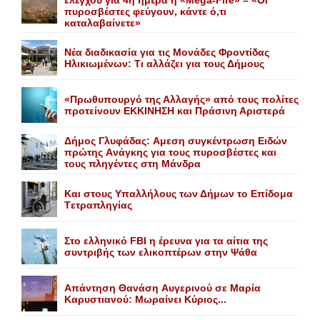
ελέγχου για 4η ημέρα η «Mega-Fire» – «Οι
πυροσβέστες φεύγουν, κάντε ό,τι
καταλαβαίνετε»
Nέα διαδικασία για τις Mονάδες Φροντίδας
Hλικιωμένων: Tι αλλάζει για τους Δήμους
«Πρωθυπουργό της Αλλαγής» από τους πολίτες
προτείνουν EKKINHΣΗ και Πράσινη Αριστερά
Δήμος Γλυφάδας: Aμεση συγκέντρωση Eιδών
πρώτης Aνάγκης για τους πυροσβέστες και
τους πληγέντες στη Mάνδρα
Kαι στους Yπαλλήλους των Δήμων το Eπίδομα
Tετραπληγίας
Στο ελληνικό FBI η έρευνα για τα αίτια της
συντριβής των ελικοπτέρων στην Ψάθα
Aπάντηση Θανάση Aυγερινού σε Mαρία
Kαρυστιανού: Mωραίνει Kύριος...