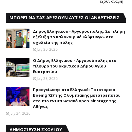
έχουν ανάγκη
ΜΠΟΡΕΊ ΝΑ ΣΑΣ ΑΡΈΣΟΥΝ ΑΥΤΈΣ ΟΙ ΑΝΑΡΤΉΣΕΙΣ
Δήμος Eλληνικού - Aργυρούπολης: Σε πλήρη
εξέλιξη το Kαλοκαιρινό «λίφτινγκ» στα
σχολεία της πόλης
July 30, 2026
Ο Δήμος Eλληνικού – Aργυρούπολης στο
πλευρό του ακριτικού Δήμου Αγίου
Eυστρατίου
July 28, 2026
Προσγείωση» στο Ελληνικό: Το ιστορικό
Boeing 727 της Ολυμπιακής μετατρέπεται
στο πιο εντυπωσιακό open-air stage της
Αθήνας
July 24, 2026
ΔΗΜΟΣΊΕΥΣΗ ΣΧΟΛΊΟΥ