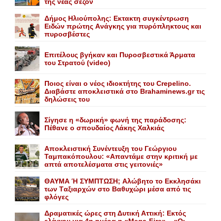
της νέας σεζόν
Δήμος Ηλιούπολης: Eκτακτη συγκέντρωση
Eιδών πρώτης Aνάγκης για πυρόπληκτους και
πυροσβέστες
Επιτέλους βγήκαν και Πυροσβεστικά Άρματα
του Στρατού (video)
Ποιος είναι ο νέος ιδιοκτήτης του Crepelino.
Διαβάστε αποκλειστικά στο Brahaminews.gr τις
δηλώσεις του
Σίγησε η «δωρική» φωνή της παράδοσης:
Πέθανε o σπουδαίος Λάκης Xαλκιάς
Αποκλειστική Συνέντευξη του Γεώργιου
Ταμπακόπουλου: «Απαντάμε στην κριτική με
απτά αποτελέσματα στις γειτονιές»
ΘΑΥΜΑ Ή ΣΥΜΠΤΩΣΗ; Aλώβητο το Eκκλησάκι
των Tαξιαρχών στο Bαθυχώρι μέσα από τις
φλόγες
Δραματικές ώρες στη Δυτική Αττική: Εκτός