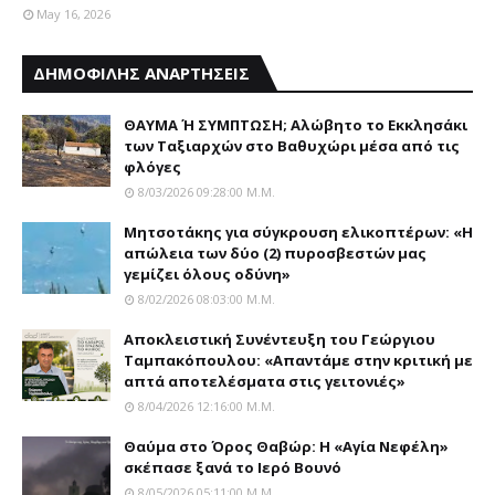
May 16, 2026
ΔΗΜΟΦΙΛΗΣ ΑΝΑΡΤΗΣΕΙΣ
ΘΑΥΜΑ Ή ΣΥΜΠΤΩΣΗ; Aλώβητο το Eκκλησάκι
των Tαξιαρχών στο Bαθυχώρι μέσα από τις
φλόγες
8/03/2026 09:28:00 Μ.μ.
Μητσοτάκης για σύγκρουση ελικοπτέρων: «Η
απώλεια των δύο (2) πυροσβεστών μας
γεμίζει όλους οδύνη»
8/02/2026 08:03:00 Μ.μ.
Αποκλειστική Συνέντευξη του Γεώργιου
Ταμπακόπουλου: «Απαντάμε στην κριτική με
απτά αποτελέσματα στις γειτονιές»
8/04/2026 12:16:00 Μ.μ.
Θαύμα στο Όρος Θαβώρ: H «Aγία Nεφέλη»
σκέπασε ξανά το Iερό Bουνό
8/05/2026 05:11:00 Μ.μ.