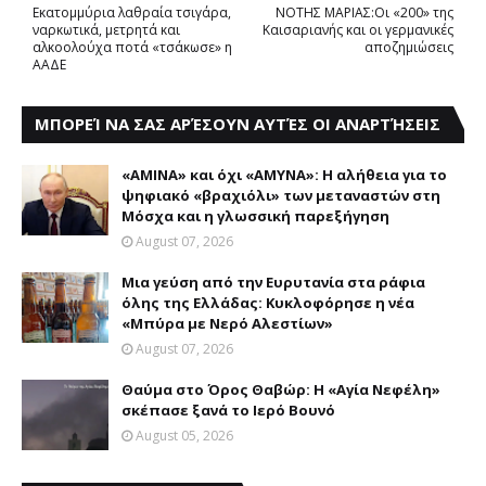
Εκατομμύρια λαθραία τσιγάρα,
NOTHΣ ΜΑΡΙΑΣ:Οι «200» της
ναρκωτικά, μετρητά και
Καισαριανής και οι γερμανικές
αλκοολούχα ποτά «τσάκωσε» η
αποζημιώσεις
AAΔE
ΜΠΟΡΕΊ ΝΑ ΣΑΣ ΑΡΈΣΟΥΝ ΑΥΤΈΣ ΟΙ ΑΝΑΡΤΉΣΕΙΣ
«AMINA» και όχι «ΑΜΥΝΑ»: Η αλήθεια για το
ψηφιακό «βραχιόλι» των μεταναστών στη
Μόσχα και η γλωσσική παρεξήγηση
August 07, 2026
Mια γεύση από την Eυρυτανία στα ράφια
όλης της Ελλάδας: Κυκλοφόρησε η νέα
«Μπύρα με Nερό Aλεστίων»
August 07, 2026
Θαύμα στο Όρος Θαβώρ: H «Aγία Nεφέλη»
σκέπασε ξανά το Iερό Bουνό
August 05, 2026