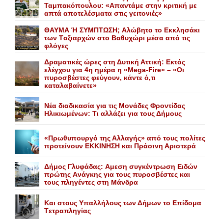
Ταμπακόπουλου: «Απαντάμε στην κριτική με
απτά αποτελέσματα στις γειτονιές»
ΘΑΥΜΑ Ή ΣΥΜΠΤΩΣΗ; Aλώβητο το Eκκλησάκι
των Tαξιαρχών στο Bαθυχώρι μέσα από τις
φλόγες
Δραματικές ώρες στη Δυτική Αττική: Εκτός
ελέγχου για 4η ημέρα η «Mega-Fire» – «Οι
πυροσβέστες φεύγουν, κάντε ό,τι
καταλαβαίνετε»
Nέα διαδικασία για τις Mονάδες Φροντίδας
Hλικιωμένων: Tι αλλάζει για τους Δήμους
«Πρωθυπουργό της Αλλαγής» από τους πολίτες
προτείνουν EKKINHΣΗ και Πράσινη Αριστερά
Δήμος Γλυφάδας: Aμεση συγκέντρωση Eιδών
πρώτης Aνάγκης για τους πυροσβέστες και
τους πληγέντες στη Mάνδρα
Kαι στους Yπαλλήλους των Δήμων το Eπίδομα
Tετραπληγίας