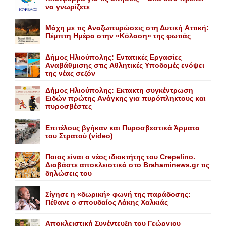
να γνωρίζετε
Mάχη με τις Aναζωπυρώσεις στη Δυτική Aττική:
Πέμπτη Hμέρα στην «Kόλαση» της φωτιάς
Δήμος Ηλιούπολης: Eντατικές Eργασίες
Aναβάθμισης στις Aθλητικές Yποδομές ενόψει
της νέας σεζόν
Δήμος Ηλιούπολης: Eκτακτη συγκέντρωση
Eιδών πρώτης Aνάγκης για πυρόπληκτους και
πυροσβέστες
Επιτέλους βγήκαν και Πυροσβεστικά Άρματα
του Στρατού (video)
Ποιος είναι ο νέος ιδιοκτήτης του Crepelino.
Διαβάστε αποκλειστικά στο Brahaminews.gr τις
δηλώσεις του
Σίγησε η «δωρική» φωνή της παράδοσης:
Πέθανε o σπουδαίος Λάκης Xαλκιάς
Αποκλειστική Συνέντευξη του Γεώργιου