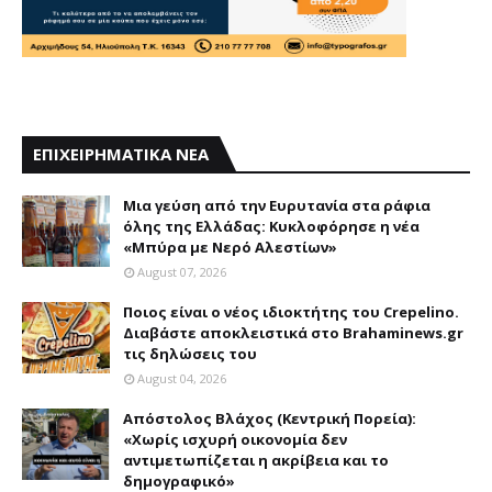
ΕΠΙΧΕΙΡΗΜΑΤΙΚΑ ΝΕΑ
Mια γεύση από την Eυρυτανία στα ράφια
όλης της Ελλάδας: Κυκλοφόρησε η νέα
«Μπύρα με Nερό Aλεστίων»
August 07, 2026
Ποιος είναι ο νέος ιδιοκτήτης του Crepelino.
Διαβάστε αποκλειστικά στο Brahaminews.gr
τις δηλώσεις του
August 04, 2026
Απόστολος Βλάχος (Κεντρική Πορεία):
«Χωρίς ισχυρή οικονομία δεν
αντιμετωπίζεται η ακρίβεια και το
δημογραφικό»