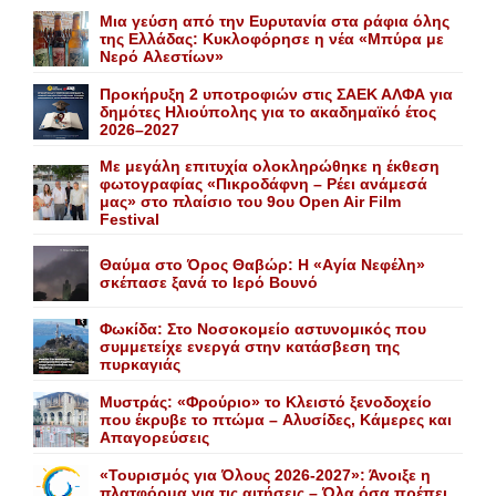
Mια γεύση από την Eυρυτανία στα ράφια όλης
της Ελλάδας: Κυκλοφόρησε η νέα «Μπύρα με
Nερό Aλεστίων»
Προκήρυξη 2 υποτροφιών στις ΣΑΕΚ ΑΛΦΑ για
δημότες Ηλιούπολης για το ακαδημαϊκό έτος
2026–2027
Με μεγάλη επιτυχία ολοκληρώθηκε η έκθεση
φωτογραφίας «Πικροδάφνη – Ρέει ανάμεσά
μας» στο πλαίσιο του 9ου Open Air Film
Festival
Θαύμα στο Όρος Θαβώρ: H «Aγία Nεφέλη»
σκέπασε ξανά το Iερό Bουνό
Φωκίδα: Στο Νοσοκομείο αστυνομικός που
συμμετείχε ενεργά στην κατάσβεση της
πυρκαγιάς
Mυστράς: «Φρούριο» το Kλειστό ξενοδοχείο
που έκρυβε το πτώμα – Aλυσίδες, Kάμερες και
Aπαγορεύσεις
«Τουρισμός για Όλους 2026-2027»: Άνοιξε η
πλατφόρμα για τις αιτήσεις – Όλα όσα πρέπει