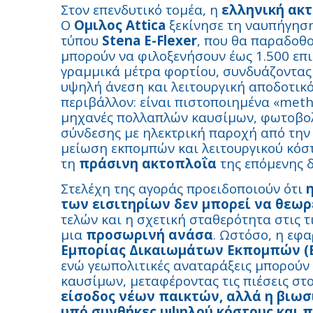
Στον επενδυτικό τομέα, η
ελληνική ακ
Ο
Ομιλος Attica
ξεκίνησε τη ναυπήγησ
τύπου
Stena E-Flexer
, που θα παραδοθο
μπορούν να φιλοξενήσουν έως 1.500 επ
γραμμικά μέτρα φορτίου, συνδυάζοντας
υψηλή άνεση και λειτουργική αποδοτικό
περιβάλλον: είναι πιστοποιημένα «meth
μηχανές πολλαπλών καυσίμων, φωτοβολτ
σύνδεσης με ηλεκτρική παροχή από την 
μείωση εκπομπών και λειτουργικού κόστ
τη
πράσινη ακτοπλοΐα
της επόμενης δ
Στελέχη της αγοράς προειδοποιούν ότι
των εισιτηρίων δεν μπορεί να θεωρ
τελών και η σχετική σταθερότητα στις 
μια
προσωρινή ανάσα
. Ωστόσο, η εφ
Εμπορίας Δικαιωμάτων Εκπομπών (E
ενώ γεωπολιτικές αναταράξεις μπορούν 
καυσίμων, μεταφέροντας τις πιέσεις στ
είσοδος νέων παικτών, αλλά η βιω
υπό συνθήκες υψηλού κόστους και 