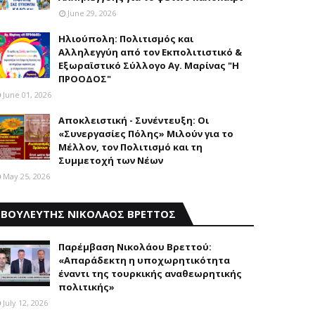
June 29, 2026
Ηλιούπολη: Πολιτισμός και
Aλληλεγγύη από τον Εκπολιτιστικό &
Εξωραϊστικό Σύλλογο Αγ. Μαρίνας "Η
ΠΡΟΟΔΟΣ"
June 01, 2026
Αποκλειστική - Συνέντευξη: Οι
«Συνεργασίες Πόλης» Μιλούν για το
Μέλλον, τον Πολιτισμό και τη
Συμμετοχή των Νέων
May 25, 2026
ΒΟΥΛΕΥΤΗΣ ΝΙΚΟΛΑΟΣ ΒΡΕΤΤΟΣ
Παρέμβαση Nικολάου Bρεττού:
«Aπαράδεκτη η υποχωρητικότητα
έναντι της τουρκικής αναθεωρητικής
πολιτικής»
July 12, 2026