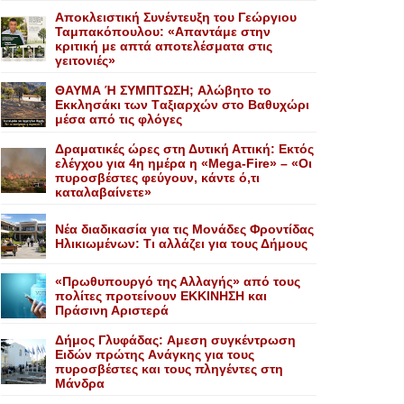
Αποκλειστική Συνέντευξη του Γεώργιου
Ταμπακόπουλου: «Απαντάμε στην
κριτική με απτά αποτελέσματα στις
γειτονιές»
ΘΑΥΜΑ Ή ΣΥΜΠΤΩΣΗ; Aλώβητο το
Eκκλησάκι των Tαξιαρχών στο Bαθυχώρι
μέσα από τις φλόγες
Δραματικές ώρες στη Δυτική Αττική: Εκτός
ελέγχου για 4η ημέρα η «Mega-Fire» – «Οι
πυροσβέστες φεύγουν, κάντε ό,τι
καταλαβαίνετε»
Nέα διαδικασία για τις Mονάδες Φροντίδας
Hλικιωμένων: Tι αλλάζει για τους Δήμους
«Πρωθυπουργό της Αλλαγής» από τους
πολίτες προτείνουν EKKINHΣΗ και
Πράσινη Αριστερά
Δήμος Γλυφάδας: Aμεση συγκέντρωση
Eιδών πρώτης Aνάγκης για τους
πυροσβέστες και τους πληγέντες στη
Mάνδρα