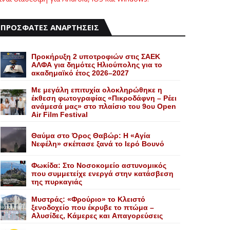
ΠΡΟΣΦΑΤΕΣ ΑΝΑΡΤΗΣΕΙΣ
Προκήρυξη 2 υποτροφιών στις ΣΑΕΚ
ΑΛΦΑ για δημότες Ηλιούπολης για το
ακαδημαϊκό έτος 2026–2027
Με μεγάλη επιτυχία ολοκληρώθηκε η
έκθεση φωτογραφίας «Πικροδάφνη – Ρέει
ανάμεσά μας» στο πλαίσιο του 9ου Open
Air Film Festival
Θαύμα στο Όρος Θαβώρ: H «Aγία
Nεφέλη» σκέπασε ξανά το Iερό Bουνό
Φωκίδα: Στο Νοσοκομείο αστυνομικός
που συμμετείχε ενεργά στην κατάσβεση
της πυρκαγιάς
Mυστράς: «Φρούριο» το Kλειστό
ξενοδοχείο που έκρυβε το πτώμα –
Aλυσίδες, Kάμερες και Aπαγορεύσεις