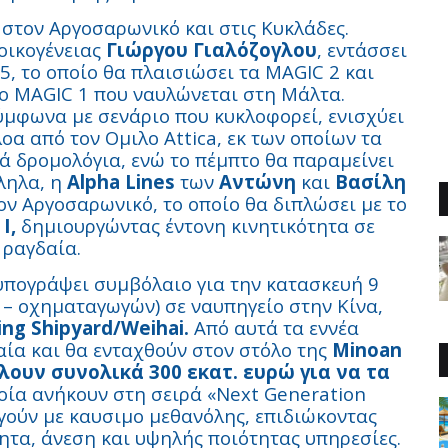
στον Αργοσαρωνικό και στις Κυκλάδες.
οικογένειας
Γιώργου Γιαλόζογλου
, εντάσσει
5, το οποίο θα πλαισιώσει τα MAGIC 2 και
ο MAGIC 1 που ναυλώνεται στη Μάλτα.
ύμφωνα με σενάριο που κυκλοφορεί, ενισχύει
οα από τον Ομιλο Attica, εκ των οποίων τα
ά δρομολόγια, ενώ το πέμπτο θα παραμείνει
ληλα, η
Alpha Lines
των
Αντώνη
και
Βασίλη
ον Αργοσαρωνικό, το οποίο θα διπλώσει με το
I,
δημιουργώντας έντονη κινητικότητα σε
 ραγδαία.
υπογράψει συμβόλαιο για την κατασκευή 9
 – οχηματαγωγών) σε ναυπηγείο στην Κίνα,
ing Shipyard/Weihai.
Από αυτά τα εννέα
αία και θα ενταχθούν στον στόλο της
Minoan
λουν συνολικά 300 εκατ. ευρώ για να τα
οία ανήκουν στη σειρά «Next Generation
γούν με καυσιμο μεθανόλης, επιδιώκοντας
ητα, άνεση και υψηλής ποιότητας υπηρεσίες.