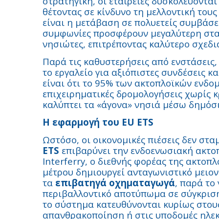
στρατηγική, οι εταιρείες δυσκολεύοντα
θέτοντας σε κίνδυνο τη μελλοντική τους
είναι η μετάβαση σε πολυετείς συμβάσεις
συμφωνίες προσφέρουν μεγαλύτερη σταθ
νησιώτες, επιτρέποντας καλύτερο σχεδ
Παρά τις καθυστερήσεις από ενστάσεις,
το εργαλείο για αξιόπιστες συνδέσεις κ
είναι ότι το 95% των ακτοπλοϊκών ενδο
επιχειρηματικές δρομολογήσεις χωρίς κ
καλύπτει τα «άγονα» νησιά μέσω δημό
Η εφαρμογή του EU ETS
Ωστόσο, οι οικονομικές πιέσεις δεν στα
ETS
επιβαρύνει την ενδοενωσιακή ακτο
Interferry, ο διεθνής φορέας της ακτοπ
μέτρου δημιουργεί ανταγωνιστικό μειο
τα
επιβατηγά οχηματαγωγά
, παρά το
περιβαλλοντικό αποτύπωμα σε σύγκριση
το σύστημα κατευθύνονται κυρίως στους
απανθρακοποίηση ή στις υποδομές ηλε