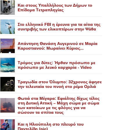
Kαι στους Yπαλλήλους των Δήμων το
Eπίδομα Tετραπληγίας
Στο ελληνικό FBI η έρευνα για τα αίτια της
συντριβής των ελικοπτέρων στην Ψάθα
Aπάντηση Θανάση Aυγερινού σε Mαρία
Kαρυστιανού: Mωραίνει Kύριος...
Τρόμος για δύτες: Ήρθαν πρόσωπο με
πρόσωπο με λευκό καρχαρία - Video
Τραγωδία στον Όλυμπο: 32χρονος άφησε
την τελευταία του πνοή στο ρέμα Ορλιά
Φωτιά στα Μέγαρα: Εφιάλτης δίχως τέλος
στη Δυτική Αττική – Μάχη σώμα με σώμα
των κατοίκων με τις φλόγες για να
σώσουν τα σπίτια τους
Και η Ηλιούπολη στο πλευρό του
Παντελίδη (pic)