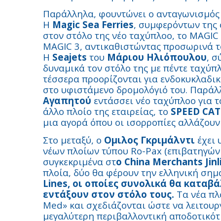
Παράλληλα, φουντώνει ο ανταγωνισμός 
Η
Magic Sea Ferries
, συμφερόντων της 
στον στόλο της νέο ταχύπλοο, το MAGIC 
MAGIC 3, αντικαθιστώντας προσωρινά τ
Η
Seajets
του
Μάριου Ηλιόπουλου
, σ
δυναμικά τον στόλο της με πέντε ταχύπλ
τέσσερα προορίζονται για ενδοκυκλαδικ
στο υφιστάμενο δρομολόγιό του. Παράλ
Αγαπητού
εντάσσει νέο ταχύπλοο για τ
άλλο πλοίο της εταιρείας, το
SPEED CAT 
μια αγορά όπου οι ισορροπίες αλλάζουν
Στο μεταξύ, ο
Ομιλος Γκριμάλντι
έχει 
νέων πλοίων τύπου Ro-Pax (επιβατηγών
συγκεκριμένα στ
ο China Merchants Jinl
πλοία, δύο θα φέρουν την ελληνική σημ
Lines, οι οποίες συνολικά θα καταβά
εντάξουν στον στόλο τους.
Τα νέα πλ
Med» και σχεδιάζονται ώστε να λειτουρ
μεγαλύτερη περιβαλλοντική αποδοτικότ