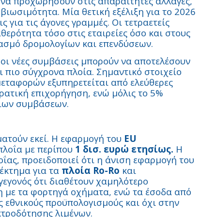
ι να προχωρήσουν στις απαραίτητες αλλαγές,
 βιωσιμότητα. Μία θετική εξέλιξη για το 2026
 για τις άγονες γραμμές. Οι τετραετείς
ερότητα τόσο στις εταιρείες όσο και στους
ιασμό δρομολογίων και επενδύσεων.
 οι νέες συμβάσεις μπορούν να αποτελέσουν
αι πιο σύγχρονα πλοία. Σημαντικό στοιχείο
μεταφορών εξυπηρετείται από ελεύθερες
ρατική επιχορήγηση, ενώ μόλις το 5%
σιων συμβάσεων.
ματούν εκεί. Η εφαρμογή του
EU
πλοΐα με περίπου
1 δισ. ευρώ ετησίως.
Η
λοΐας, προειδοποιεί ότι η άνιση εφαρμογή του
νέκτημα για τα
πλοία Ro-Ro
και
 γεγονός ότι διαθέτουν χαμηλότερο
 με τα φορτηγά οχήματα, ενώ τα έσοδα από
 εθνικούς προϋπολογισμούς και όχι στην
κτροδότησης λιμένων.