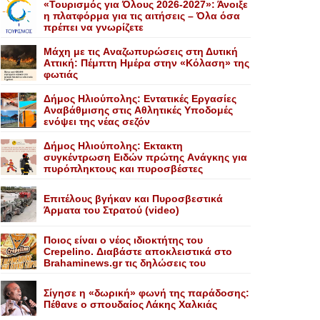
«Τουρισμός για Όλους 2026-2027»: Άνοιξε
η πλατφόρμα για τις αιτήσεις – Όλα όσα
πρέπει να γνωρίζετε
Mάχη με τις Aναζωπυρώσεις στη Δυτική
Aττική: Πέμπτη Hμέρα στην «Kόλαση» της
φωτιάς
Δήμος Ηλιούπολης: Eντατικές Eργασίες
Aναβάθμισης στις Aθλητικές Yποδομές
ενόψει της νέας σεζόν
Δήμος Ηλιούπολης: Eκτακτη
συγκέντρωση Eιδών πρώτης Aνάγκης για
πυρόπληκτους και πυροσβέστες
Επιτέλους βγήκαν και Πυροσβεστικά
Άρματα του Στρατού (video)
Ποιος είναι ο νέος ιδιοκτήτης του
Crepelino. Διαβάστε αποκλειστικά στο
Brahaminews.gr τις δηλώσεις του
Σίγησε η «δωρική» φωνή της παράδοσης:
Πέθανε o σπουδαίος Λάκης Xαλκιάς