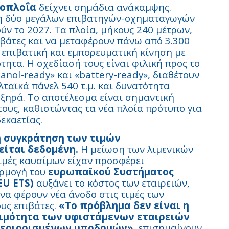
τοπλοΐα
δείχνει σημάδια ανάκαμψης.
η δύο μεγάλων επιβατηγών-οχηματαγωγών
ύν το 2027. Τα πλοία, μήκους 240 μέτρων,
ιβάτες και να μεταφέρουν πάνω από 3.300
 επιβατική και εμπορευματική κίνηση με
τητα. Η σχεδίασή τους είναι φιλική προς το
anol-ready» και «battery-ready», διαθέτουν
αϊκά πάνελ 540 τ.μ. και δυνατότητα
ξηρά. Το αποτέλεσμα είναι σημαντική
ους, καθιστώντας τα νέα πλοία πρότυπο για
εκαετίας.
η συγκράτηση των τιμών
είται δεδομένη.
Η μείωση των λιμενικών
τιμές καυσίμων είχαν προσφέρει
αρμογή του
ευρωπαϊκού Συστήματος
U ETS)
αυξάνει το κόστος των εταιρειών,
να φέρουν νέα άνοδο στις τιμές των
ους επιβάτες.
«Το πρόβλημα δεν είναι η
σιμότητα των υφιστάμενων εταιρειών
περιορισμένων υποδομών»,
επισημαίνουν