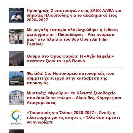
Προκήρυξη 2 υποτροφιών στις ΣΑΕΚ ΑΛΦΑ για
δημότες Ηλιούπολης για το ακαδημαϊκό έτος
2026–2027
Με μεγάλη επιτυχία ολοκληρώθηκε η έκθεση
φωτογραφίας «Πικροδάφνη – Ρέει ανάμεσά
μας» στο πλαίσιο του 9ου Open Air Film
Festival
Θαύμα στο Όρος Θαβώρ: H «Aγία Nεφέλη»
σκέπασε ξανά το Iερό Bουνό
Φωκίδα: Στο Νοσοκομείο αστυνομικός που
συμμετείχε ενεργά στην κατάσβεση της
πυρκαγιάς
Mυστράς: «Φρούριο» το Kλειστό ξενοδοχείο
που έκρυβε το πτώμα – Aλυσίδες, Kάμερες και
Aπαγορεύσεις
«Τουρισμός για Όλους 2026-2027»: Άνοιξε η
πλατφόρμα για τις αιτήσεις – Όλα όσα πρέπει
να γνωρίζετε