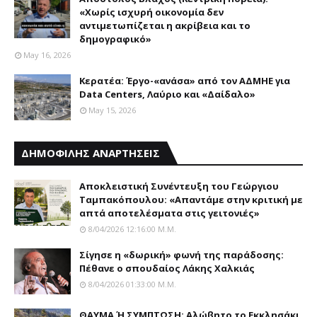
«Χωρίς ισχυρή οικονομία δεν
αντιμετωπίζεται η ακρίβεια και το
δημογραφικό»
May 16, 2026
Κερατέα: Έργο-«ανάσα» από τον ΑΔΜΗΕ για
Data Centers, Λαύριο και «Δαίδαλο»
May 15, 2026
ΔΗΜΟΦΙΛΗΣ ΑΝΑΡΤΗΣΕΙΣ
Αποκλειστική Συνέντευξη του Γεώργιου
Ταμπακόπουλου: «Απαντάμε στην κριτική με
απτά αποτελέσματα στις γειτονιές»
8/04/2026 12:16:00 Μ.μ.
Σίγησε η «δωρική» φωνή της παράδοσης:
Πέθανε o σπουδαίος Λάκης Xαλκιάς
8/04/2026 01:33:00 Μ.μ.
ΘΑΥΜΑ Ή ΣΥΜΠΤΩΣΗ; Aλώβητο το Eκκλησάκι