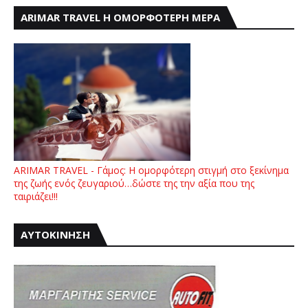
ARIMAR TRAVEL Η ΟΜΟΡΦΟΤΕΡΗ ΜΕΡΑ
ARIMAR TRAVEL - Γάμος: Η ομορφότερη στιγμή στο ξεκίνημα
της ζωής ενός ζευγαριού…δώστε της την αξία που της
ταιριάζει!!!
ΑΥΤΟΚΙΝΗΣΗ