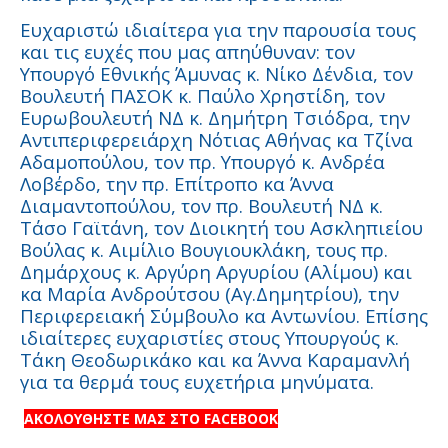
Ευχαριστώ ιδιαίτερα για την παρουσία τους
και τις ευχές που μας απηύθυναν: τον
Υπουργό Εθνικής Άμυνας κ. Νίκο Δένδια, τον
Βουλευτή ΠΑΣΟΚ κ. Παύλο Χρηστίδη, τον
Ευρωβουλευτή ΝΔ κ. Δημήτρη Τσιόδρα, την
Αντιπεριφερειάρχη Νότιας Αθήνας κα Τζίνα
Αδαμοπούλου, τον πρ. Υπουργό κ. Ανδρέα
Λοβέρδο, την πρ. Επίτροπο κα Άννα
Διαμαντοπούλου, τον πρ. Βουλευτή ΝΔ κ.
Τάσο Γαϊτάνη, τον Διοικητή του Ασκληπιείου
Βούλας κ. Αιμίλιο Βουγιουκλάκη, τους πρ.
Δημάρχους κ. Αργύρη Αργυρίου (Αλίμου) και
κα Μαρία Ανδρούτσου (Αγ.Δημητρίου), την
Περιφερειακή Σύμβουλο κα Αντωνίου. Επίσης
ιδιαίτερες ευχαριστίες στους Υπουργούς κ.
Τάκη Θεοδωρικάκο και κα Άννα Καραμανλή
για τα θερμά τους ευχετήρια μηνύματα.
ΑΚΟΛΟΥΘΗΣΤΕ ΜΑΣ ΣΤΟ FACEBOOK