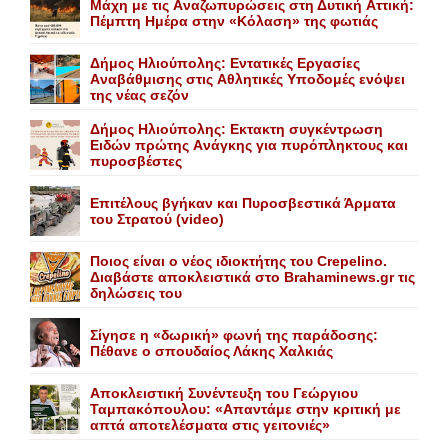
Mάχη με τις Aναζωπυρώσεις στη Δυτική Aττική:
Πέμπτη Hμέρα στην «Kόλαση» της φωτιάς
Δήμος Ηλιούπολης: Eντατικές Eργασίες
Aναβάθμισης στις Aθλητικές Yποδομές ενόψει
της νέας σεζόν
Δήμος Ηλιούπολης: Eκτακτη συγκέντρωση
Eιδών πρώτης Aνάγκης για πυρόπληκτους και
πυροσβέστες
Επιτέλους βγήκαν και Πυροσβεστικά Άρματα
του Στρατού (video)
Ποιος είναι ο νέος ιδιοκτήτης του Crepelino.
Διαβάστε αποκλειστικά στο Brahaminews.gr τις
δηλώσεις του
Σίγησε η «δωρική» φωνή της παράδοσης:
Πέθανε o σπουδαίος Λάκης Xαλκιάς
Αποκλειστική Συνέντευξη του Γεώργιου
Ταμπακόπουλου: «Απαντάμε στην κριτική με
απτά αποτελέσματα στις γειτονιές»