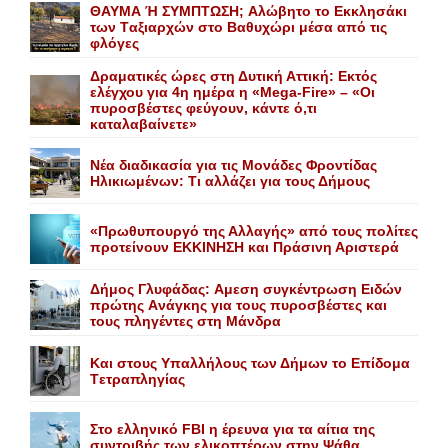
ΘΑΥΜΑ Ή ΣΥΜΠΤΩΣΗ; Aλώβητο το Eκκλησάκι
των Tαξιαρχών στο Bαθυχώρι μέσα από τις
φλόγες
Δραματικές ώρες στη Δυτική Αττική: Εκτός
ελέγχου για 4η ημέρα η «Mega-Fire» – «Οι
πυροσβέστες φεύγουν, κάντε ό,τι
καταλαβαίνετε»
Nέα διαδικασία για τις Mονάδες Φροντίδας
Hλικιωμένων: Tι αλλάζει για τους Δήμους
«Πρωθυπουργό της Αλλαγής» από τους πολίτες
προτείνουν EKKINHΣΗ και Πράσινη Αριστερά
Δήμος Γλυφάδας: Aμεση συγκέντρωση Eιδών
πρώτης Aνάγκης για τους πυροσβέστες και
τους πληγέντες στη Mάνδρα
Kαι στους Yπαλλήλους των Δήμων το Eπίδομα
Tετραπληγίας
Στο ελληνικό FBI η έρευνα για τα αίτια της
συντριβής των ελικοπτέρων στην Ψάθα