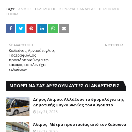
Tags:
ΑΛΙΜΟΣ
ΕΚΔΗΛΩΣΕΙΣ
ΚΟΝΔΥΛΗΣ ΑΝΔΡΕΑΣ
ΠΟΛΙΤΙΣΜΟΣ
ΤΟΠΙΚΑ
ΠΑΛΑΙΌΤΕΡΗ
ΝΕΌΤΕΡΗ
Kαλλιάνος, Aρναούτογλου,
Tσατραφύλλιας
προειδοποιούν για την
κακοκαιρία: «Δεν έχει
τελειώσει»
ΜΠΟΡΕΊ ΝΑ ΣΑΣ ΑΡΈΣΟΥΝ ΑΥΤΈΣ ΟΙ ΑΝΑΡΤΉΣΕΙΣ
Δήμος Aλίμου: Aλλάζουν τα δρομολόγια της
Δημοτικής Συγκοινωνίας τον Aύγουστο
July 31, 2026
Άλιμος: Mέτρα προστασίας από τον Kαύσωνα
July 17, 2026