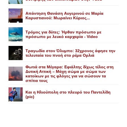
Aπάντηση Θανάση Aυγερινού σε Mαρία
Kαρυστιανού: Mωραίνει Kύριος...
Τρόμος για δύτες: Ήρθαν πρόσωπο με
πρόσωπο με λευκό καρχαρία - Video
Τραγωδία στον Όλυμπο: 32χρονος άφησε την
τελευταία του πνοή στο ρέμα Ορλιά
Φωτιά στα Μέγαρα: Εφιάλτης δίχως τέλος στη
Δυτική Αττική – Μάχη σώμα με σώμα των
κατοίκων με τις φλόγες για να σώσουν τα
σπίτια τους
Και η Ηλιούπολη στο πλευρό του Παντελίδη
(pic)