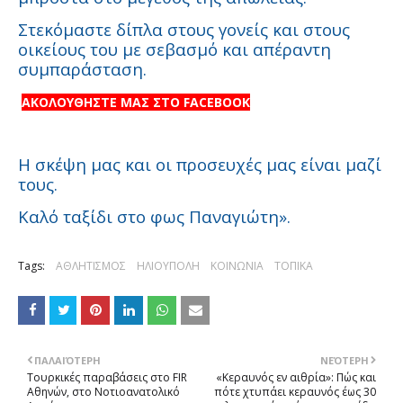
Στεκόμαστε δίπλα στους γονείς και στους
οικείους του με σεβασμό και απέραντη
συμπαράσταση.
ΑΚΟΛΟΥΘΗΣΤΕ ΜΑΣ ΣΤΟ FACEBOOK
Η σκέψη μας και οι προσευχές μας είναι μαζί
τους.
Καλό ταξίδι στο φως Παναγιώτη».
Tags:
ΑΘΛΗΤΙΣΜΟΣ
ΗΛΙΟΥΠΟΛΗ
ΚΟΙΝΩΝΙΑ
ΤΟΠΙΚΑ
ΠΑΛΑΙΌΤΕΡΗ
ΝΕΌΤΕΡΗ
Τουρκικές παραβάσεις στο FIR
«Κεραυνός εν αιθρία»: Πώς και
Αθηνών, στο Νοτιοανατολικό
πότε χτυπάει κεραυνός έως 30