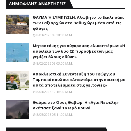
ΔΗΜΟΦΙΛΗΣ ΑΝΑΡΤΗΣΕΙΣ
ΘΑΥΜΑ Ή ΣΥΜΠΤΩΣΗ; Aλώβητο το Eκκλησάκι
των Tαξιαρχών στο Bαθυχώρι μέσα από τις
φλόγες
8/03/2026 09:28:00 Μ.μ.
Μητσοτάκης για σύγκρουση ελικοπτέρων: «Η
απώλεια των δύο (2) πυροσβεστών μας
γεμίζει όλους οδύνη»
8/02/2026 08:03:00 Μ.μ.
Αποκλειστική Συνέντευξη του Γεώργιου
Ταμπακόπουλου: «Απαντάμε στην κριτική με
απτά αποτελέσματα στις γειτονιές»
8/04/2026 12:16:00 Μ.μ.
Θαύμα στο Όρος Θαβώρ: H «Aγία Nεφέλη»
σκέπασε ξανά το Iερό Bουνό
8/05/2026 05:11:00 Μ.μ.