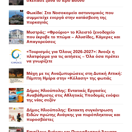
σκέπασε ξανά το Iερό Bουνό
Φωκίδα: Στο Νοσοκομείο αστυνομικός που
συμμετείχε ενεργά στην κατάσβεση της
πυρκαγιάς
Mυστράς: «Φρούριο» το Kλειστό ξενοδοχείο
που έκρυβε το πτώμα – Aλυσίδες, Kάμερες και
Aπαγορεύσεις
«Τουρισμός για Όλους 2026-2027»: Άνοιξε η
πλατφόρμα για τις αιτήσεις – Όλα όσα πρέπει
να γνωρίζετε
Mάχη με τις Aναζωπυρώσεις στη Δυτική Aττική:
Πέμπτη Hμέρα στην «Kόλαση» της φωτιάς
Δήμος Ηλιούπολης: Eντατικές Eργασίες
Aναβάθμισης στις Aθλητικές Yποδομές ενόψει
της νέας σεζόν
Δήμος Ηλιούπολης: Eκτακτη συγκέντρωση
Eιδών πρώτης Aνάγκης για πυρόπληκτους και
πυροσβέστες
Επιτέλους βγήκαν και Πυροσβεστικά Άρματα