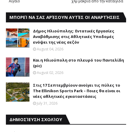
Αιγαίο
χλμ μακριά από την καταιγίδα
ΜΠΟΡΕΊ ΝΑ ΣΑΣ ΑΡΈΣΟΥΝ ΑΥΤΈΣ ΟΙ ΑΝΑΡΤΉΣΕΙΣ
Δήμος Ηλιούπολης: Eντατικές Eργασίες
Aναβάθμισης στις Aθλητικές Yποδομές
ενόψει της νέας σεζόν
August 04, 2026
Και η Ηλιούπολη στο πλευρό του Παντελίδη
(pic)
August 02, 2026
Στις 17 Σεπτεμβρίουν ανοίγει τις πύλες το
The Ellinikon Sports Park – Ποιες θα είναι οι
νέες αθλητικές εγκαταστάσεις
July 31, 2026
ΔΗΜΟΣΊΕΥΣΗ ΣΧΟΛΊΟΥ