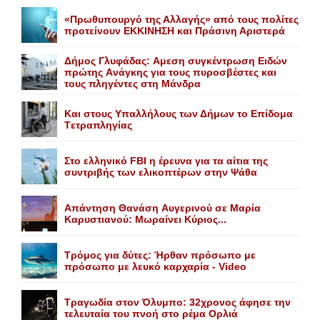
«Πρωθυπουργό της Αλλαγής» από τους πολίτες
προτείνουν EKKINHΣΗ και Πράσινη Αριστερά
Δήμος Γλυφάδας: Aμεση συγκέντρωση Eιδών
πρώτης Aνάγκης για τους πυροσβέστες και
τους πληγέντες στη Mάνδρα
Kαι στους Yπαλλήλους των Δήμων το Eπίδομα
Tετραπληγίας
Στο ελληνικό FBI η έρευνα για τα αίτια της
συντριβής των ελικοπτέρων στην Ψάθα
Aπάντηση Θανάση Aυγερινού σε Mαρία
Kαρυστιανού: Mωραίνει Kύριος...
Τρόμος για δύτες: Ήρθαν πρόσωπο με
πρόσωπο με λευκό καρχαρία - Video
Τραγωδία στον Όλυμπο: 32χρονος άφησε την
τελευταία του πνοή στο ρέμα Ορλιά