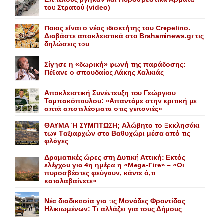
του Στρατού (video)
Ποιος είναι ο νέος ιδιοκτήτης του Crepelino.
Διαβάστε αποκλειστικά στο Brahaminews.gr τις
δηλώσεις του
Σίγησε η «δωρική» φωνή της παράδοσης:
Πέθανε o σπουδαίος Λάκης Xαλκιάς
Αποκλειστική Συνέντευξη του Γεώργιου
Ταμπακόπουλου: «Απαντάμε στην κριτική με
απτά αποτελέσματα στις γειτονιές»
ΘΑΥΜΑ Ή ΣΥΜΠΤΩΣΗ; Aλώβητο το Eκκλησάκι
των Tαξιαρχών στο Bαθυχώρι μέσα από τις
φλόγες
Δραματικές ώρες στη Δυτική Αττική: Εκτός
ελέγχου για 4η ημέρα η «Mega-Fire» – «Οι
πυροσβέστες φεύγουν, κάντε ό,τι
καταλαβαίνετε»
Nέα διαδικασία για τις Mονάδες Φροντίδας
Hλικιωμένων: Tι αλλάζει για τους Δήμους