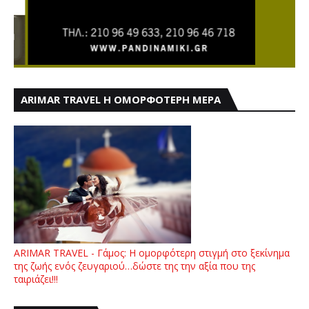
ARIMAR TRAVEL Η ΟΜΟΡΦΟΤΕΡΗ ΜΕΡΑ
ARIMAR TRAVEL - Γάμος: Η ομορφότερη στιγμή στο ξεκίνημα
της ζωής ενός ζευγαριού…δώστε της την αξία που της
ταιριάζει!!!