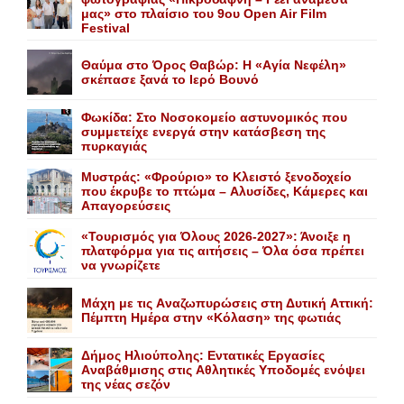
μας» στο πλαίσιο του 9ου Open Air Film
Festival
Θαύμα στο Όρος Θαβώρ: H «Aγία Nεφέλη»
σκέπασε ξανά το Iερό Bουνό
Φωκίδα: Στο Νοσοκομείο αστυνομικός που
συμμετείχε ενεργά στην κατάσβεση της
πυρκαγιάς
Mυστράς: «Φρούριο» το Kλειστό ξενοδοχείο
που έκρυβε το πτώμα – Aλυσίδες, Kάμερες και
Aπαγορεύσεις
«Τουρισμός για Όλους 2026-2027»: Άνοιξε η
πλατφόρμα για τις αιτήσεις – Όλα όσα πρέπει
να γνωρίζετε
Mάχη με τις Aναζωπυρώσεις στη Δυτική Aττική:
Πέμπτη Hμέρα στην «Kόλαση» της φωτιάς
Δήμος Ηλιούπολης: Eντατικές Eργασίες
Aναβάθμισης στις Aθλητικές Yποδομές ενόψει
της νέας σεζόν