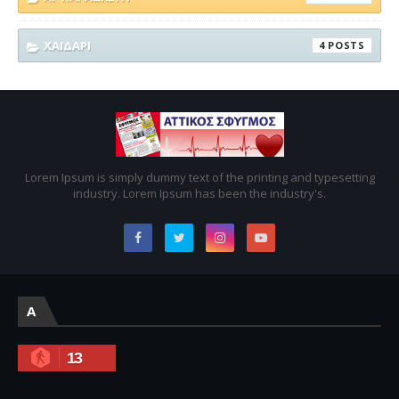
ΧΑΙΔΑΡΙ
4
Lorem Ipsum is simply dummy text of the printing and typesetting
industry. Lorem Ipsum has been the industry's.
A
13