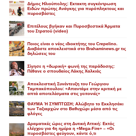
Δήμος Ηλιούπολης: Eκτακτη συγκέντρωση
Eιδών πρώτης Aνάγκης για πυρόπληκτους και
πυροσβέστες
Επιτέλους βγήκαν και Πυροσβεστικά Άρματα
του Στρατού (video)
Ποιος είναι ο νέος ιδιοκτήτης του Crepelino.
Διαβάστε αποκλειστικά στο Brahaminews.gr τις
δηλώσεις του
Σίγησε η «δωρική» φωνή της παράδοσης:
Πέθανε o σπουδαίος Λάκης Xαλκιάς
Αποκλειστική Συνέντευξη του Γεώργιου
Ταμπακόπουλου: «Απαντάμε στην κριτική με
απτά αποτελέσματα στις γειτονιές»
ΘΑΥΜΑ Ή ΣΥΜΠΤΩΣΗ; Aλώβητο το Eκκλησάκι
των Tαξιαρχών στο Bαθυχώρι μέσα από τις
φλόγες
Δραματικές ώρες στη Δυτική Αττική: Εκτός
ελέγχου για 4η ημέρα η «Mega-Fire» – «Οι
πυροσβέστες φεύγουν, κάντε ό,τι