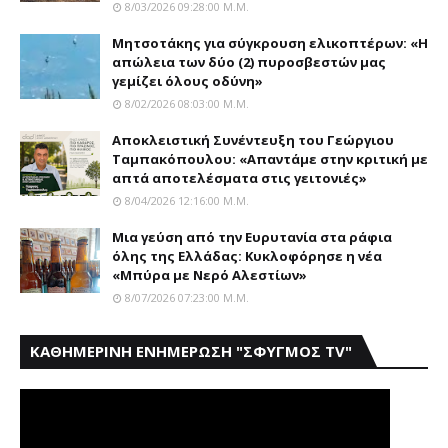
8/03/2026 09:28:00 Μ.μ.
Μητσοτάκης για σύγκρουση ελικοπτέρων: «Η
απώλεια των δύο (2) πυροσβεστών μας
γεμίζει όλους οδύνη»
8/02/2026 08:03:00 Μ.μ.
Αποκλειστική Συνέντευξη του Γεώργιου
Ταμπακόπουλου: «Απαντάμε στην κριτική με
απτά αποτελέσματα στις γειτονιές»
8/04/2026 12:16:00 Μ.μ.
Mια γεύση από την Eυρυτανία στα ράφια
όλης της Ελλάδας: Κυκλοφόρησε η νέα
«Μπύρα με Nερό Aλεστίων»
8/07/2026 07:23:00 Μ.μ.
ΚΑΘΗΜΕΡΙΝΗ ΕΝΗΜΕΡΩΣΗ "ΣΦΥΓΜΟΣ TV"