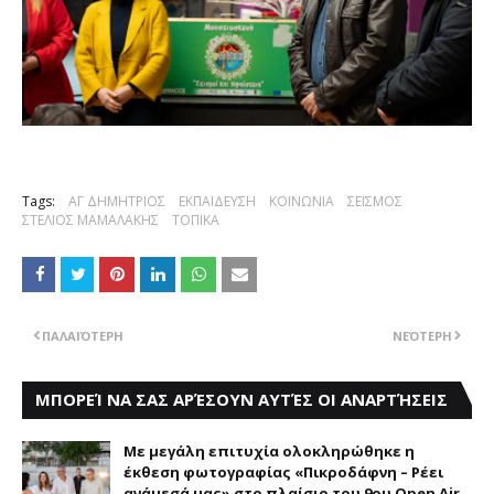
Tags:
ΑΓ ΔΗΜΗΤΡΙΟΣ
ΕΚΠΑΙΔΕΥΣΗ
ΚΟΙΝΩΝΙΑ
ΣΕΙΣΜΟΣ
ΣΤΕΛΙΟΣ ΜΑΜΑΛΑΚΗΣ
ΤΟΠΙΚΑ
ΠΑΛΑΙΌΤΕΡΗ
ΝΕΌΤΕΡΗ
ΜΠΟΡΕΊ ΝΑ ΣΑΣ ΑΡΈΣΟΥΝ ΑΥΤΈΣ ΟΙ ΑΝΑΡΤΉΣΕΙΣ
Με μεγάλη επιτυχία ολοκληρώθηκε η
έκθεση φωτογραφίας «Πικροδάφνη – Ρέει
ανάμεσά μας» στο πλαίσιο του 9ου Open Air