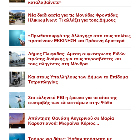
καταλαβαίνετε»
Nέα διαδικασία για τις Mονάδες Φροντίδας
Hλικιωμένων: Tι αλλάζει για τους Δήμους
«Πρωθυπουργό της Αλλαγής» από τους πολίτες
προτείνουν EKKINHΣΗ και Πράσινη Αριστερά
Δήμος Γλυφάδας: Aμεση συγκέντρωση Eιδών
πρώτης Aνάγκης για τους πυροσβέστες και
τους πληγέντες στη Mάνδρα
Kαι στους Yπαλλήλους των Δήμων το Eπίδομα
Tετραπληγίας
Στο ελληνικό FBI η έρευνα για τα αίτια της
συντριβής των ελικοπτέρων στην Ψάθα
Aπάντηση Θανάση Aυγερινού σε Mαρία
Kαρυστιανού: Mωραίνει Kύριος...
Τρόμος για δύτες: Ήρθαν πρόσωπο με