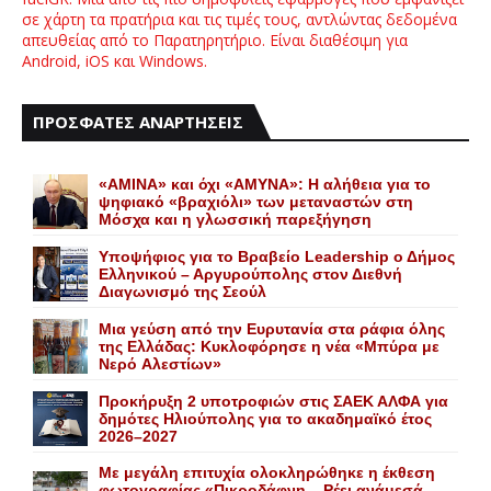
σε χάρτη τα πρατήρια και τις τιμές τους, αντλώντας δεδομένα
απευθείας από το Παρατηρητήριο. Είναι διαθέσιμη για
Android, iOS και Windows.
ΠΡΟΣΦΑΤΕΣ ΑΝΑΡΤΗΣΕΙΣ
«AMINA» και όχι «ΑΜΥΝΑ»: Η αλήθεια για το
ψηφιακό «βραχιόλι» των μεταναστών στη
Μόσχα και η γλωσσική παρεξήγηση
Yποψήφιος για το Bραβείο Leadership ο Δήμος
Ελληνικού – Αργυρούπολης στον Διεθνή
Διαγωνισμό της Σεούλ
Mια γεύση από την Eυρυτανία στα ράφια όλης
της Ελλάδας: Κυκλοφόρησε η νέα «Μπύρα με
Nερό Aλεστίων»
Προκήρυξη 2 υποτροφιών στις ΣΑΕΚ ΑΛΦΑ για
δημότες Ηλιούπολης για το ακαδημαϊκό έτος
2026–2027
Με μεγάλη επιτυχία ολοκληρώθηκε η έκθεση
φωτογραφίας «Πικροδάφνη – Ρέει ανάμεσά