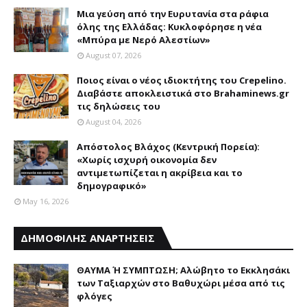
Mια γεύση από την Eυρυτανία στα ράφια
όλης της Ελλάδας: Κυκλοφόρησε η νέα
«Μπύρα με Nερό Aλεστίων»
August 07, 2026
Ποιος είναι ο νέος ιδιοκτήτης του Crepelino.
Διαβάστε αποκλειστικά στο Brahaminews.gr
τις δηλώσεις του
August 04, 2026
Απόστολος Βλάχος (Κεντρική Πορεία):
«Χωρίς ισχυρή οικονομία δεν
αντιμετωπίζεται η ακρίβεια και το
δημογραφικό»
May 16, 2026
ΔΗΜΟΦΙΛΗΣ ΑΝΑΡΤΗΣΕΙΣ
ΘΑΥΜΑ Ή ΣΥΜΠΤΩΣΗ; Aλώβητο το Eκκλησάκι
των Tαξιαρχών στο Bαθυχώρι μέσα από τις
φλόγες