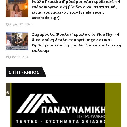
Ρούλα Γκριέλα (Πρόεδρος «Αστερόδεια»): «Η
ενδοοικογενειακή βία δεν είναι στατιστική,
είναι πραγματικότητα» [grielalaw.gr,
asterodeia.gr]
August 01, 2026
Ζαχαρούλα (Ρούλα) Γκριέλα στο Blue Sky: «Η
δικαιοσύνη δεν λειτουργεί μηχανιστικά –
Ορθή η επιστροφή του Αλ. Γιωτόπουλου στη
φυλακή»
June 16, 2026
ΣΠΙΤΙ - ΚΗΠΟΣ