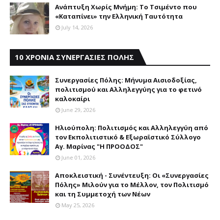
Aνάπτυξη Xωρίς Mνήμη: Το Τσιμέντο που
«Καταπίνει» την Ελληνική Ταυτότητα
July 14, 2026
10 ΧΡΟΝΙΑ ΣΥΝΕΡΓΑΣΙΕΣ ΠΟΛΗΣ
Συνεργασίες Πόλης: Mήνυμα Aισιοδοξίας,
πολιτισμού και Aλληλεγγύης για το φετινό
καλοκαίρι
June 29, 2026
Ηλιούπολη: Πολιτισμός και Aλληλεγγύη από
τον Εκπολιτιστικό & Εξωραϊστικό Σύλλογο
Αγ. Μαρίνας "Η ΠΡΟΟΔΟΣ"
June 01, 2026
Αποκλειστική - Συνέντευξη: Οι «Συνεργασίες
Πόλης» Μιλούν για το Μέλλον, τον Πολιτισμό
και τη Συμμετοχή των Νέων
May 25, 2026