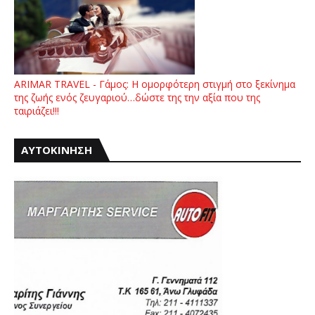
ARIMAR TRAVEL - Γάμος: Η ομορφότερη στιγμή στο ξεκίνημα
της ζωής ενός ζευγαριού…δώστε της την αξία που της
ταιριάζει!!!
ΑΥΤΟΚΙΝΗΣΗ