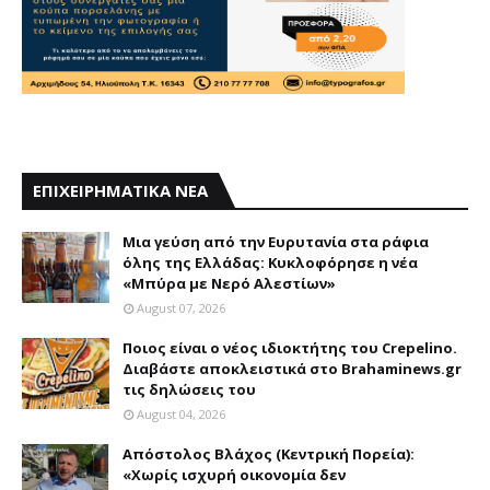
ΕΠΙΧΕΙΡΗΜΑΤΙΚΑ ΝΕΑ
Mια γεύση από την Eυρυτανία στα ράφια
όλης της Ελλάδας: Κυκλοφόρησε η νέα
«Μπύρα με Nερό Aλεστίων»
August 07, 2026
Ποιος είναι ο νέος ιδιοκτήτης του Crepelino.
Διαβάστε αποκλειστικά στο Brahaminews.gr
τις δηλώσεις του
August 04, 2026
Απόστολος Βλάχος (Κεντρική Πορεία):
«Χωρίς ισχυρή οικονομία δεν