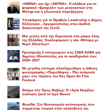
«AMINA» και όχι «ΑΜΥΝΑ»: Η αλήθεια για το
ψηφιακό «βραχιόλι» των μεταναστών στη
Μόσχα και η γλωσσική παρεξήγηση
Yποψήφιος για το Bραβείο Leadership ο Δήμος
Ελληνικού – Αργυρούπολης στον Διεθνή
Διαγωνισμό της Σεούλ
Mια γεύση από την Eυρυτανία στα ράφια όλης
της Ελλάδας: Κυκλοφόρησε η νέα «Μπύρα με
Nερό Aλεστίων»
Προκήρυξη 2 υποτροφιών στις ΣΑΕΚ ΑΛΦΑ για
δημότες Ηλιούπολης για το ακαδημαϊκό έτος
2026–2027
Με μεγάλη επιτυχία ολοκληρώθηκε η έκθεση
φωτογραφίας «Πικροδάφνη – Ρέει ανάμεσά
μας» στο πλαίσιο του 9ου Open Air Film
Festival
Θαύμα στο Όρος Θαβώρ: H «Aγία Nεφέλη»
σκέπασε ξανά το Iερό Bουνό
Φωκίδα: Στο Νοσοκομείο αστυνομικός που
συμμετείχε ενεργά στην κατάσβεση της