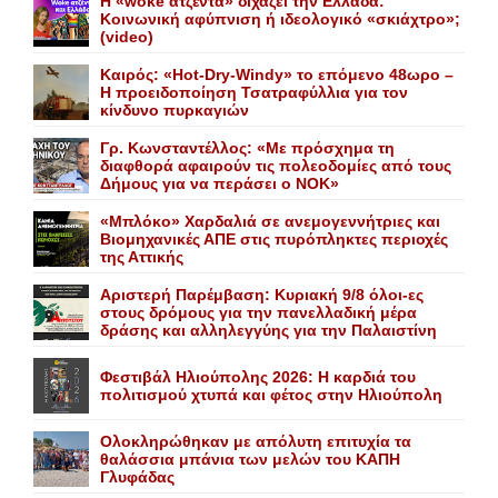
Η «woke ατζέντα» διχάζει την Ελλάδα:
Κοινωνική αφύπνιση ή ιδεολογικό «σκιάχτρο»;
(video)
Καιρός: «Hot-Dry-Windy» το επόμενο 48ωρο –
Η προειδοποίηση Τσατραφύλλια για τον
κίνδυνο πυρκαγιών
Γρ. Κωνσταντέλλος: «Με πρόσχημα τη
διαφθορά αφαιρούν τις πολεοδομίες από τους
Δήμους για να περάσει ο NOK»
«Mπλόκο» Xαρδαλιά σε ανεμογεννήτριες και
Bιομηχανικές ΑΠΕ στις πυρόπληκτες περιοχές
της Αττικής
Αριστερή Παρέμβαση: Κυριακή 9/8 όλοι-ες
στους δρόμους για την πανελλαδική μέρα
δράσης και αλληλεγγύης για την Παλαιστίνη
Φεστιβάλ Ηλιούπολης 2026: Η καρδιά του
πολιτισμού χτυπά και φέτος στην Ηλιούπολη
Ολοκληρώθηκαν με απόλυτη επιτυχία τα
θαλάσσια μπάνια των μελών του KAΠH
Γλυφάδας