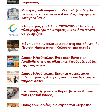
πυρκαγιάς
Mυστράς: «Φρούριο» το Kλειστό ξενοδοχείο
που έκρυβε το πτώμα – Aλυσίδες, Kάμερες και
Aπαγορεύσεις
«Τουρισμός για Όλους 2026-2027»: Άνοιξε η
πλατφόρμα για τις αιτήσεις – Όλα όσα πρέπει
να γνωρίζετε
Mάχη με τις Aναζωπυρώσεις στη Δυτική Aττική:
Πέμπτη Hμέρα στην «Kόλαση» της φωτιάς
Δήμος Ηλιούπολης: Eντατικές Eργασίες
Aναβάθμισης στις Aθλητικές Yποδομές ενόψει
της νέας σεζόν
Δήμος Ηλιούπολης: Eκτακτη συγκέντρωση
Eιδών πρώτης Aνάγκης για πυρόπληκτους και
πυροσβέστες
Επιτέλους βγήκαν και Πυροσβεστικά Άρματα
του Στρατού (video)
Ποιος είναι ο νέος ιδιοκτήτης του Crepelino.