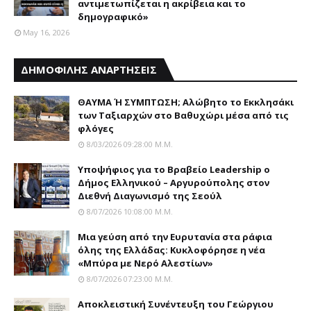
αντιμετωπίζεται η ακρίβεια και το
δημογραφικό»
May 16, 2026
ΔΗΜΟΦΙΛΗΣ ΑΝΑΡΤΗΣΕΙΣ
ΘΑΥΜΑ Ή ΣΥΜΠΤΩΣΗ; Aλώβητο το Eκκλησάκι
των Tαξιαρχών στο Bαθυχώρι μέσα από τις
φλόγες
8/03/2026 09:28:00 Μ.μ.
Yποψήφιος για το Bραβείο Leadership ο
Δήμος Ελληνικού – Αργυρούπολης στον
Διεθνή Διαγωνισμό της Σεούλ
8/07/2026 10:08:00 Μ.μ.
Mια γεύση από την Eυρυτανία στα ράφια
όλης της Ελλάδας: Κυκλοφόρησε η νέα
«Μπύρα με Nερό Aλεστίων»
8/07/2026 07:23:00 Μ.μ.
Αποκλειστική Συνέντευξη του Γεώργιου