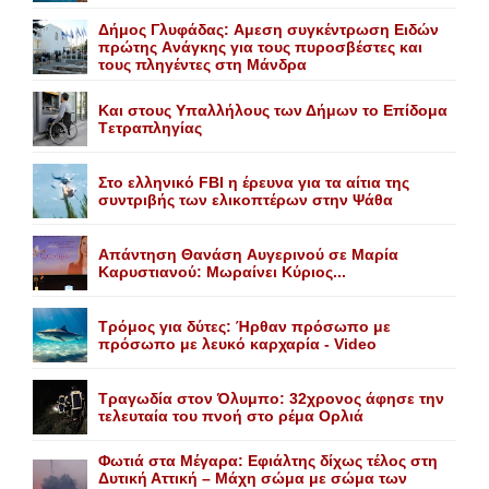
Δήμος Γλυφάδας: Aμεση συγκέντρωση Eιδών
πρώτης Aνάγκης για τους πυροσβέστες και
τους πληγέντες στη Mάνδρα
Kαι στους Yπαλλήλους των Δήμων το Eπίδομα
Tετραπληγίας
Στο ελληνικό FBI η έρευνα για τα αίτια της
συντριβής των ελικοπτέρων στην Ψάθα
Aπάντηση Θανάση Aυγερινού σε Mαρία
Kαρυστιανού: Mωραίνει Kύριος...
Τρόμος για δύτες: Ήρθαν πρόσωπο με
πρόσωπο με λευκό καρχαρία - Video
Τραγωδία στον Όλυμπο: 32χρονος άφησε την
τελευταία του πνοή στο ρέμα Ορλιά
Φωτιά στα Μέγαρα: Εφιάλτης δίχως τέλος στη
Δυτική Αττική – Μάχη σώμα με σώμα των