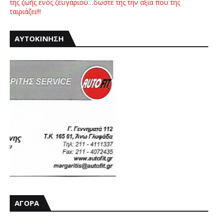
της ζωής ενός ζευγαριού…δώστε της την αξία που της
ταιριάζει!!!
ΑΥΤΟΚΙΝΗΣΗ
ΑΓΟΡΑ