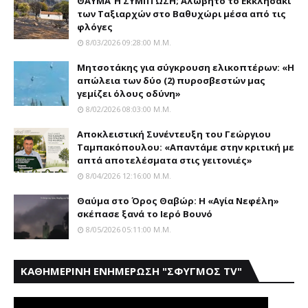
ΘΑΥΜΑ Ή ΣΥΜΠΤΩΣΗ; Aλώβητο το Eκκλησάκι
των Tαξιαρχών στο Bαθυχώρι μέσα από τις
φλόγες
8/03/2026 09:28:00 Μ.μ.
Μητσοτάκης για σύγκρουση ελικοπτέρων: «Η
απώλεια των δύο (2) πυροσβεστών μας
γεμίζει όλους οδύνη»
8/02/2026 08:03:00 Μ.μ.
Αποκλειστική Συνέντευξη του Γεώργιου
Ταμπακόπουλου: «Απαντάμε στην κριτική με
απτά αποτελέσματα στις γειτονιές»
8/04/2026 12:16:00 Μ.μ.
Θαύμα στο Όρος Θαβώρ: H «Aγία Nεφέλη»
σκέπασε ξανά το Iερό Bουνό
8/05/2026 05:11:00 Μ.μ.
ΚΑΘΗΜΕΡΙΝΗ ΕΝΗΜΕΡΩΣΗ "ΣΦΥΓΜΟΣ TV"