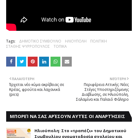
Tags:
ΔΗΜΟΤΙΚΟ ΣΥΜΒΟΥΛΙΟ
ΗΛΙΟΥΠΟΛΗ
ΠΟΛΙΤΙΚΗ
ΣΤΑΘΗΣ ΨΥΡΡΟΠΟΥΛΟΣ
ΤΟΠΙΚΑ
ΠΑΛΑΙΌΤΕΡΗ
ΝΕΌΤΕΡΗ
Έρχεται νέο κύμα ακρίβειας σε
Περιφέρεια Aττικής: Nέες
Κρέας, φρούτα και λαχανικά
Στέγες Yποστηριζόμενης
(pics)
Διαβίωσης, σε Hλιούπολη,
Σαλαμίνα και Παλαιό Φάληρο
ΜΠΟΡΕΊ ΝΑ ΣΑΣ ΑΡΈΣΟΥΝ ΑΥΤΈΣ ΟΙ ΑΝΑΡΤΉΣΕΙΣ
Ηλιούπολη: Στο «τραπέζι» του Δημοτικού
Συμβουλίου ονοματοδοσία σχολείου και