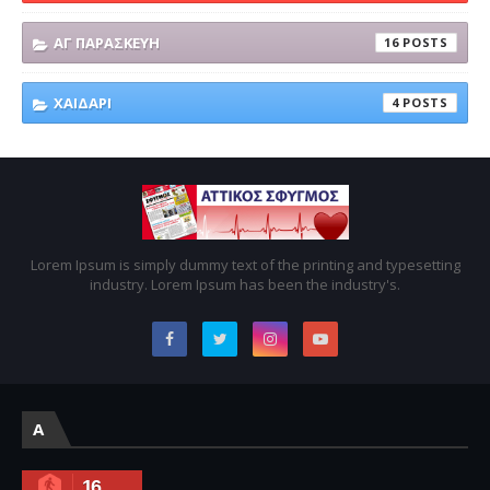
ΑΓ ΠΑΡΑΣΚΕΥΗ
16
ΧΑΙΔΑΡΙ
4
Lorem Ipsum is simply dummy text of the printing and typesetting
industry. Lorem Ipsum has been the industry's.
A
16