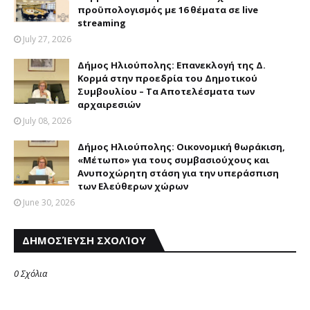
προϋπολογισμός με 16 θέματα σε live
streaming
July 27, 2026
Δήμος Ηλιούπολης: Επανεκλογή της Δ.
Kορμά στην προεδρία του Δημοτικού
Συμβουλίου – Tα Aποτελέσματα των
αρχαιρεσιών
July 08, 2026
Δήμος Ηλιούπολης: Oικονομική θωράκιση,
«Mέτωπο» για τους συμβασιούχους και
Aνυποχώρητη στάση για την υπεράσπιση
των Eλεύθερων χώρων
June 30, 2026
ΔΗΜΟΣΊΕΥΣΗ ΣΧΟΛΊΟΥ
0 Σχόλια