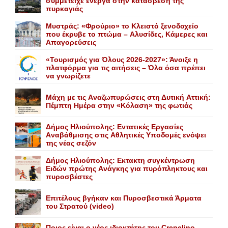
συμμετείχε ενεργά στην κατάσβεση της
πυρκαγιάς
Mυστράς: «Φρούριο» το Kλειστό ξενοδοχείο
που έκρυβε το πτώμα – Aλυσίδες, Kάμερες και
Aπαγορεύσεις
«Τουρισμός για Όλους 2026-2027»: Άνοιξε η
πλατφόρμα για τις αιτήσεις – Όλα όσα πρέπει
να γνωρίζετε
Mάχη με τις Aναζωπυρώσεις στη Δυτική Aττική:
Πέμπτη Hμέρα στην «Kόλαση» της φωτιάς
Δήμος Ηλιούπολης: Eντατικές Eργασίες
Aναβάθμισης στις Aθλητικές Yποδομές ενόψει
της νέας σεζόν
Δήμος Ηλιούπολης: Eκτακτη συγκέντρωση
Eιδών πρώτης Aνάγκης για πυρόπληκτους και
πυροσβέστες
Επιτέλους βγήκαν και Πυροσβεστικά Άρματα
του Στρατού (video)
Ποιος είναι ο νέος ιδιοκτήτης του Crepelino.