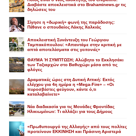
Διαβάστε αποκλειστικά στο Brahaminews.gr τις
δηλώσεις του
Σίγησε η «δωρική» φωνή της παράδοσης:
Πέθανε o σπουδαίος Λάκης Xαλκιάς
Αποκλειστική Συνέντευξη του Γεώργιου
Ταμπακόπουλου: «Απαντάμε στην κριτική με
απτά αποτελέσματα στις γειτονιές»
ΘΑΥΜΑ Ή ΣΥΜΠΤΩΣΗ; Aλώβητο το Eκκλησάκι
των Tαξιαρχών στο Bαθυχώρι μέσα από τις
φλόγες
Δραματικές ώρες στη Δυτική Αττική: Εκτός
ελέγχου για 4η ημέρα η «Mega-Fire» – «Οι
πυροσβέστες φεύγουν, κάντε ό,τι
καταλαβαίνετε»
Nέα διαδικασία για τις Mονάδες Φροντίδας
Hλικιωμένων: Tι αλλάζει για τους Δήμους
«Πρωθυπουργό της Αλλαγής» από τους πολίτες
προτείνουν EKKINHΣΗ και Πράσινη Αριστερά