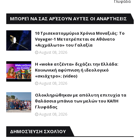
Γλυφάδα
ΜΠΟΡΕΊ ΝΑ ΣΑΣ ΑΡΈΣΟΥΝ ΑΥΤΈΣ ΟΙ ΑΝΑΡΤΉΣΕΙΣ
10 Τρισεκατομμύρια Χρόνια Μοναξιάς: Το
Voyager-1 Μετατρέπεται σε Αθάνατο
«Αιχμάλωτο» του Γαλαξία
August 08, 2026
Η «woke ατζέντα» διχάζει την Ελλάδα:
Κοινωνική αφύπνιση ή ιδεολογικό
«σκιάχτρο»; (video)
August 08, 2026
Ολοκληρώθηκαν με απόλυτη επιτυχία τα
θαλάσσια μπάνια των μελών του KAΠH
Γλυφάδας
August 08, 2026
ΔΗΜΟΣΊΕΥΣΗ ΣΧΟΛΊΟΥ