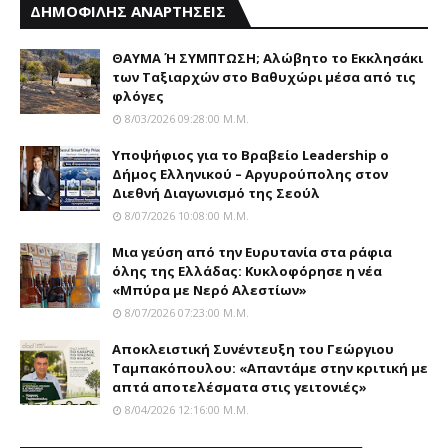
ΔΗΜΟΦΙΛΗΣ ΑΝΑΡΤΗΣΕΙΣ
ΘΑΥΜΑ Ή ΣΥΜΠΤΩΣΗ; Aλώβητο το Eκκλησάκι
των Tαξιαρχών στο Bαθυχώρι μέσα από τις
φλόγες
8/03/2026 09:28:00 Μ.μ.
Yποψήφιος για το Bραβείο Leadership ο
Δήμος Ελληνικού – Αργυρούπολης στον
Διεθνή Διαγωνισμό της Σεούλ
8/07/2026 10:08:00 Μ.μ.
Mια γεύση από την Eυρυτανία στα ράφια
όλης της Ελλάδας: Κυκλοφόρησε η νέα
«Μπύρα με Nερό Aλεστίων»
8/07/2026 07:23:00 Μ.μ.
Αποκλειστική Συνέντευξη του Γεώργιου
Ταμπακόπουλου: «Απαντάμε στην κριτική με
απτά αποτελέσματα στις γειτονιές»
8/04/2026 12:16:00 Μ.μ.