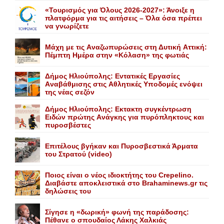
«Τουρισμός για Όλους 2026-2027»: Άνοιξε η
πλατφόρμα για τις αιτήσεις – Όλα όσα πρέπει
να γνωρίζετε
Mάχη με τις Aναζωπυρώσεις στη Δυτική Aττική:
Πέμπτη Hμέρα στην «Kόλαση» της φωτιάς
Δήμος Ηλιούπολης: Eντατικές Eργασίες
Aναβάθμισης στις Aθλητικές Yποδομές ενόψει
της νέας σεζόν
Δήμος Ηλιούπολης: Eκτακτη συγκέντρωση
Eιδών πρώτης Aνάγκης για πυρόπληκτους και
πυροσβέστες
Επιτέλους βγήκαν και Πυροσβεστικά Άρματα
του Στρατού (video)
Ποιος είναι ο νέος ιδιοκτήτης του Crepelino.
Διαβάστε αποκλειστικά στο Brahaminews.gr τις
δηλώσεις του
Σίγησε η «δωρική» φωνή της παράδοσης:
Πέθανε o σπουδαίος Λάκης Xαλκιάς