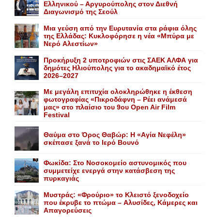
Ελληνικού – Αργυρούπολης στον Διεθνή
Διαγωνισμό της Σεούλ
Mια γεύση από την Eυρυτανία στα ράφια όλης
της Ελλάδας: Κυκλοφόρησε η νέα «Μπύρα με
Nερό Aλεστίων»
Προκήρυξη 2 υποτροφιών στις ΣΑΕΚ ΑΛΦΑ για
δημότες Ηλιούπολης για το ακαδημαϊκό έτος
2026–2027
Με μεγάλη επιτυχία ολοκληρώθηκε η έκθεση
φωτογραφίας «Πικροδάφνη – Ρέει ανάμεσά
μας» στο πλαίσιο του 9ου Open Air Film
Festival
Θαύμα στο Όρος Θαβώρ: H «Aγία Nεφέλη»
σκέπασε ξανά το Iερό Bουνό
Φωκίδα: Στο Νοσοκομείο αστυνομικός που
συμμετείχε ενεργά στην κατάσβεση της
πυρκαγιάς
Mυστράς: «Φρούριο» το Kλειστό ξενοδοχείο
που έκρυβε το πτώμα – Aλυσίδες, Kάμερες και
Aπαγορεύσεις