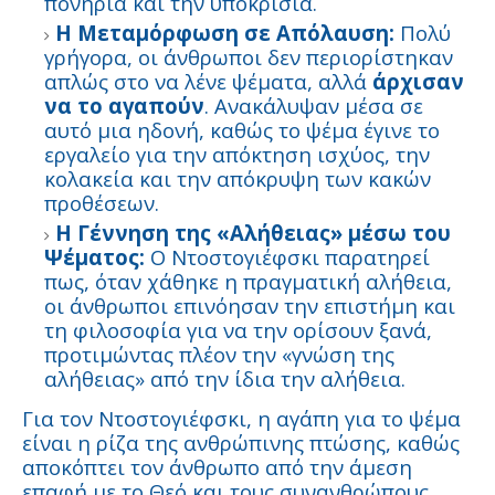
πονηριά και την υποκρισία.
Η Μεταμόρφωση σε Απόλαυση:
Πολύ
γρήγορα, οι άνθρωποι δεν περιορίστηκαν
απλώς στο να λένε ψέματα, αλλά
άρχισαν
να το αγαπούν
. Ανακάλυψαν μέσα σε
αυτό μια ηδονή, καθώς το ψέμα έγινε το
εργαλείο για την απόκτηση ισχύος, την
κολακεία και την απόκρυψη των κακών
προθέσεων.
Η Γέννηση της «Αλήθειας» μέσω του
Ψέματος:
Ο Ντοστογιέφσκι παρατηρεί
πως, όταν χάθηκε η πραγματική αλήθεια,
οι άνθρωποι επινόησαν την επιστήμη και
τη φιλοσοφία για να την ορίσουν ξανά,
προτιμώντας πλέον την «γνώση της
αλήθειας» από την ίδια την αλήθεια.
Για τον Ντοστογιέφσκι, η αγάπη για το ψέμα
είναι η ρίζα της ανθρώπινης πτώσης, καθώς
αποκόπτει τον άνθρωπο από την άμεση
επαφή με το Θεό και τους συνανθρώπους