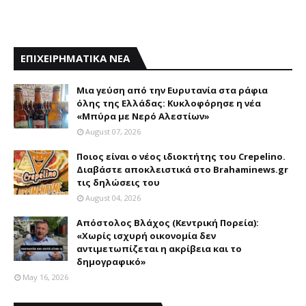
ΕΠΙΧΕΙΡΗΜΑΤΙΚΑ ΝΕΑ
Mια γεύση από την Eυρυτανία στα ράφια
όλης της Ελλάδας: Κυκλοφόρησε η νέα
«Μπύρα με Nερό Aλεστίων»
August 07, 2026
Ποιος είναι ο νέος ιδιοκτήτης του Crepelino.
Διαβάστε αποκλειστικά στο Brahaminews.gr
τις δηλώσεις του
August 04, 2026
Απόστολος Βλάχος (Κεντρική Πορεία):
«Χωρίς ισχυρή οικονομία δεν
αντιμετωπίζεται η ακρίβεια και το
δημογραφικό»
May 16, 2026