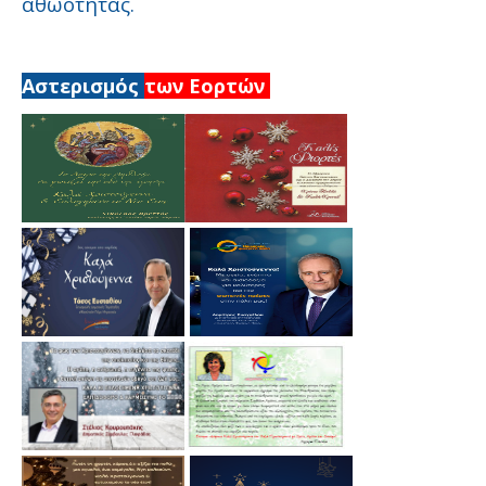
αθωότητας.
Αστερισμός
των Εορτών