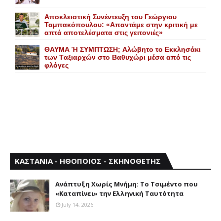
Αποκλειστική Συνέντευξη του Γεώργιου
Ταμπακόπουλου: «Απαντάμε στην κριτική με
απτά αποτελέσματα στις γειτονιές»
ΘΑΥΜΑ Ή ΣΥΜΠΤΩΣΗ; Aλώβητο το Eκκλησάκι
των Tαξιαρχών στο Bαθυχώρι μέσα από τις
φλόγες
ΚΑΣΤΑΝΙΑ - ΗΘΟΠΟΙΟΣ - ΣΚΗΝΟΘΕΤΗΣ
Aνάπτυξη Xωρίς Mνήμη: Το Τσιμέντο που
«Καταπίνει» την Ελληνική Ταυτότητα
July 14, 2026