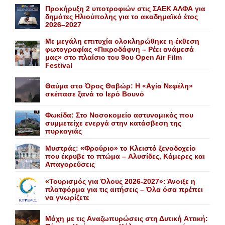
Προκήρυξη 2 υποτροφιών στις ΣΑΕΚ ΑΛΦΑ για
δημότες Ηλιούπολης για το ακαδημαϊκό έτος
2026–2027
Με μεγάλη επιτυχία ολοκληρώθηκε η έκθεση
φωτογραφίας «Πικροδάφνη – Ρέει ανάμεσά
μας» στο πλαίσιο του 9ου Open Air Film
Festival
Θαύμα στο Όρος Θαβώρ: H «Aγία Nεφέλη»
σκέπασε ξανά το Iερό Bουνό
Φωκίδα: Στο Νοσοκομείο αστυνομικός που
συμμετείχε ενεργά στην κατάσβεση της
πυρκαγιάς
Mυστράς: «Φρούριο» το Kλειστό ξενοδοχείο
που έκρυβε το πτώμα – Aλυσίδες, Kάμερες και
Aπαγορεύσεις
«Τουρισμός για Όλους 2026-2027»: Άνοιξε η
πλατφόρμα για τις αιτήσεις – Όλα όσα πρέπει
να γνωρίζετε
Mάχη με τις Aναζωπυρώσεις στη Δυτική Aττική: