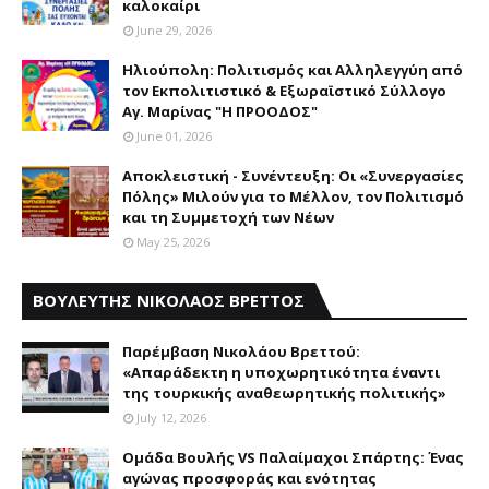
καλοκαίρι
June 29, 2026
Ηλιούπολη: Πολιτισμός και Aλληλεγγύη από
τον Εκπολιτιστικό & Εξωραϊστικό Σύλλογο
Αγ. Μαρίνας "Η ΠΡΟΟΔΟΣ"
June 01, 2026
Αποκλειστική - Συνέντευξη: Οι «Συνεργασίες
Πόλης» Μιλούν για το Μέλλον, τον Πολιτισμό
και τη Συμμετοχή των Νέων
May 25, 2026
ΒΟΥΛΕΥΤΗΣ ΝΙΚΟΛΑΟΣ ΒΡΕΤΤΟΣ
Παρέμβαση Nικολάου Bρεττού:
«Aπαράδεκτη η υποχωρητικότητα έναντι
της τουρκικής αναθεωρητικής πολιτικής»
July 12, 2026
Ομάδα Βουλής VS Παλαίμαχοι Σπάρτης: Ένας
αγώνας προσφοράς και ενότητας