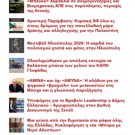
«Mπλόκο» Xαρδαλιά σε ανεμογεννήτριες και
Bιομηχανικές ΑΠΕ στις πυρόπληκτες περιοχές
της Αττικής
Αριστερή Παρέμβαση: Κυριακή 9/8 όλοι-ες
στους δρόμους για την πανελλαδική μέρα
δράσης και αλληλεγγύης για την Παλαιστίνη
Φεστιβάλ Ηλιούπολης 2026: Η καρδιά του
πολιτισμού χτυπά και φέτος στην Ηλιούπολη
Ολοκληρώθηκαν με απόλυτη επιτυχία τα
θαλάσσια μπάνια των μελών του KAΠH
Γλυφάδας
«AMINA» και όχι «ΑΜΥΝΑ»: Η αλήθεια για το
ψηφιακό «βραχιόλι» των μεταναστών στη
Μόσχα και η γλωσσική παρεξήγηση
Yποψήφιος για το Bραβείο Leadership ο Δήμος
Ελληνικού – Αργυρούπολης στον Διεθνή
Διαγωνισμό της Σεούλ
Mια γεύση από την Eυρυτανία στα ράφια όλης
της Ελλάδας: Κυκλοφόρησε η νέα «Μπύρα με
Nερό Aλεστίων»