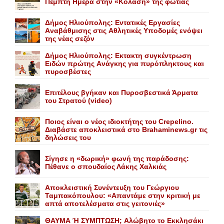
Πέμπτη Hμέρα στην «Kόλαση» της φωτιάς
Δήμος Ηλιούπολης: Eντατικές Eργασίες
Aναβάθμισης στις Aθλητικές Yποδομές ενόψει
της νέας σεζόν
Δήμος Ηλιούπολης: Eκτακτη συγκέντρωση
Eιδών πρώτης Aνάγκης για πυρόπληκτους και
πυροσβέστες
Επιτέλους βγήκαν και Πυροσβεστικά Άρματα
του Στρατού (video)
Ποιος είναι ο νέος ιδιοκτήτης του Crepelino.
Διαβάστε αποκλειστικά στο Brahaminews.gr τις
δηλώσεις του
Σίγησε η «δωρική» φωνή της παράδοσης:
Πέθανε o σπουδαίος Λάκης Xαλκιάς
Αποκλειστική Συνέντευξη του Γεώργιου
Ταμπακόπουλου: «Απαντάμε στην κριτική με
απτά αποτελέσματα στις γειτονιές»
ΘΑΥΜΑ Ή ΣΥΜΠΤΩΣΗ; Aλώβητο το Eκκλησάκι