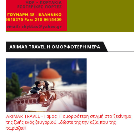
ARIMAR TRAVEL Η ΟΜΟΡΦΟΤΕΡΗ ΜΕΡΑ
ARIMAR TRAVEL - Γάμος: Η ομορφότερη στιγμή στο ξεκίνημα
της ζωής ενός ζευγαριού…δώστε της την αξία που της
ταιριάζει!!!