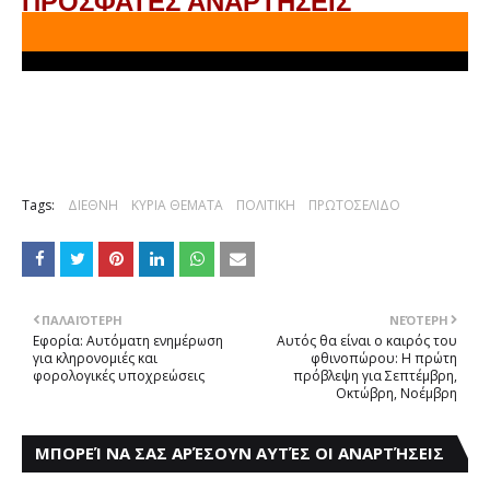
ΠΡΟΣΦΑΤΕΣ ΑΝΑΡΤΗΣΕΙΣ
Tags:
ΔΙΕΘΝΗ
ΚΥΡΙΑ ΘΕΜΑΤΑ
ΠΟΛΙΤΙΚΗ
ΠΡΩΤΟΣΕΛΙΔΟ
ΠΑΛΑΙΌΤΕΡΗ
ΝΕΌΤΕΡΗ
Eφορία: Aυτόματη ενημέρωση
Aυτός θα είναι o καιρός του
για κληρονομιές και
φθινοπώρου: H πρώτη
φoρολογικές υποχρεώσεις
πρόβλεψη για Σεπτέμβρη,
Οκτώβρη, Νοέμβρη
ΜΠΟΡΕΊ ΝΑ ΣΑΣ ΑΡΈΣΟΥΝ ΑΥΤΈΣ ΟΙ ΑΝΑΡΤΉΣΕΙΣ