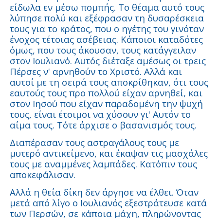
είδωλα εν μέσω πομπής. Το θέαμα αυτό τους
λύπησε πολύ και εξέφρασαν τη δυσαρέσκεια
τους για το κράτος, που ο ηγέτης του γινόταν
ένοχος τέτοιας ασέβειας. Κάποιοι καταδότες
όμως, που τους άκουσαν, τους κατάγγειλαν
στον Ιουλιανό. Αυτός διέταξε αμέσως οι τρεις
Πέρσες ν' αρνηθούν το Χριστό. Αλλά και
αυτοί με τη σειρά τους αποκρίθηκαν, ότι τους
εαυτούς τους προ πολλού είχαν αρνηθεί, και
στον Ιησού που είχαν παραδομένη την ψυχή
τους, είναι έτοιμοι να χύσουν γι' Αυτόν το
αίμα τους. Τότε άρχισε ο βασανισμός τους.
Διαπέρασαν τους αστραγάλους τους με
μυτερό αντικείμενο, και έκαψαν τις μασχάλες
τους με αναμμένες λαμπάδες. Κατόπιν τους
αποκεφάλισαν.
Αλλά η θεία δίκη δεν άργησε να έλθει. Όταν
μετά από λίγο ο Ιουλιανός εξεστράτευσε κατά
των Περσών, σε κάποια μάχη, πληρώνοντας