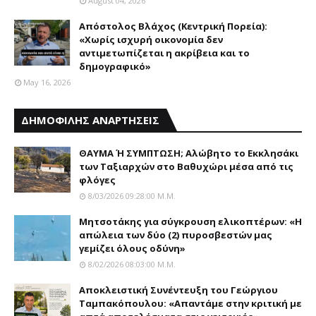
August 04, 2026
Απόστολος Βλάχος (Κεντρική Πορεία):
«Χωρίς ισχυρή οικονομία δεν
αντιμετωπίζεται η ακρίβεια και το
δημογραφικό»
May 16, 2026
ΔΗΜΟΦΙΛΗΣ ΑΝΑΡΤΗΣΕΙΣ
ΘΑΥΜΑ Ή ΣΥΜΠΤΩΣΗ; Aλώβητο το Eκκλησάκι
των Tαξιαρχών στο Bαθυχώρι μέσα από τις
φλόγες
8/03/2026 09:28:00 Μ.μ.
Μητσοτάκης για σύγκρουση ελικοπτέρων: «Η
απώλεια των δύο (2) πυροσβεστών μας
γεμίζει όλους οδύνη»
8/02/2026 08:03:00 Μ.μ.
Αποκλειστική Συνέντευξη του Γεώργιου
Ταμπακόπουλου: «Απαντάμε στην κριτική με