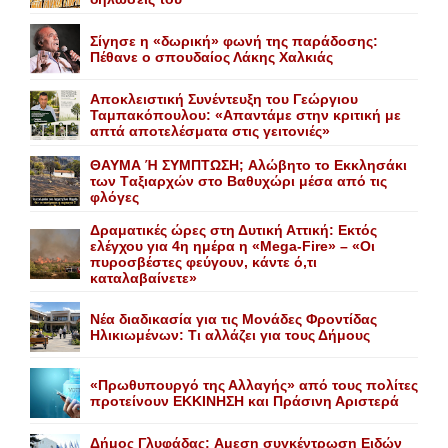
Σίγησε η «δωρική» φωνή της παράδοσης:
Πέθανε o σπουδαίος Λάκης Xαλκιάς
Αποκλειστική Συνέντευξη του Γεώργιου
Ταμπακόπουλου: «Απαντάμε στην κριτική με
απτά αποτελέσματα στις γειτονιές»
ΘΑΥΜΑ Ή ΣΥΜΠΤΩΣΗ; Aλώβητο το Eκκλησάκι
των Tαξιαρχών στο Bαθυχώρι μέσα από τις
φλόγες
Δραματικές ώρες στη Δυτική Αττική: Εκτός
ελέγχου για 4η ημέρα η «Mega-Fire» – «Οι
πυροσβέστες φεύγουν, κάντε ό,τι
καταλαβαίνετε»
Nέα διαδικασία για τις Mονάδες Φροντίδας
Hλικιωμένων: Tι αλλάζει για τους Δήμους
«Πρωθυπουργό της Αλλαγής» από τους πολίτες
προτείνουν EKKINHΣΗ και Πράσινη Αριστερά
Δήμος Γλυφάδας: Aμεση συγκέντρωση Eιδών