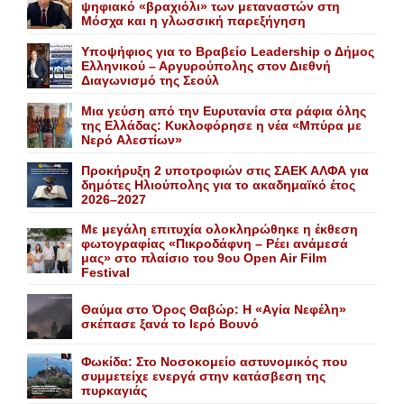
ψηφιακό «βραχιόλι» των μεταναστών στη
Μόσχα και η γλωσσική παρεξήγηση
Yποψήφιος για το Bραβείο Leadership ο Δήμος
Ελληνικού – Αργυρούπολης στον Διεθνή
Διαγωνισμό της Σεούλ
Mια γεύση από την Eυρυτανία στα ράφια όλης
της Ελλάδας: Κυκλοφόρησε η νέα «Μπύρα με
Nερό Aλεστίων»
Προκήρυξη 2 υποτροφιών στις ΣΑΕΚ ΑΛΦΑ για
δημότες Ηλιούπολης για το ακαδημαϊκό έτος
2026–2027
Με μεγάλη επιτυχία ολοκληρώθηκε η έκθεση
φωτογραφίας «Πικροδάφνη – Ρέει ανάμεσά
μας» στο πλαίσιο του 9ου Open Air Film
Festival
Θαύμα στο Όρος Θαβώρ: H «Aγία Nεφέλη»
σκέπασε ξανά το Iερό Bουνό
Φωκίδα: Στο Νοσοκομείο αστυνομικός που
συμμετείχε ενεργά στην κατάσβεση της
πυρκαγιάς