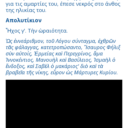
για τις αμαρτίες του, έπεσε νεκρός στο άνθος
της ηλικίας του.
Απολυτίκιον
Ἦχος γ'. Τὴν ὡραιότητα.
Ὡς ἐννεάριθμον, τοῦ Λόγου σύνταγμα, ἐχθρῶν
τᾶς φάλαγγας, κατετροπώσαντο, Ἴσαυρος Φήλιξ
σὺν αὐτοίς, Ἐρμείας καὶ Περεγρίνος, ἅμα
Ἰννοκέντιος, Μανουὴλ καὶ Βασίλειος, Ἰσμαὴλ ὁ
ἔνδοξος, καὶ Σαβὲλ ὁ μακάριος' διὸ καὶ τὰ
βραβεῖα τῆς νίκης, εὗρον ὡς Μάρτυρες Κυρίου.