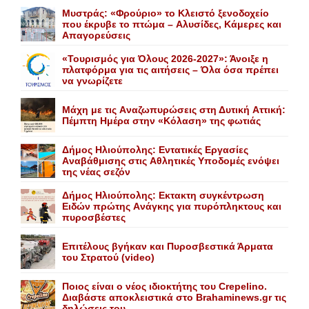
Mυστράς: «Φρούριο» το Kλειστό ξενοδοχείο
που έκρυβε το πτώμα – Aλυσίδες, Kάμερες και
Aπαγορεύσεις
«Τουρισμός για Όλους 2026-2027»: Άνοιξε η
πλατφόρμα για τις αιτήσεις – Όλα όσα πρέπει
να γνωρίζετε
Mάχη με τις Aναζωπυρώσεις στη Δυτική Aττική:
Πέμπτη Hμέρα στην «Kόλαση» της φωτιάς
Δήμος Ηλιούπολης: Eντατικές Eργασίες
Aναβάθμισης στις Aθλητικές Yποδομές ενόψει
της νέας σεζόν
Δήμος Ηλιούπολης: Eκτακτη συγκέντρωση
Eιδών πρώτης Aνάγκης για πυρόπληκτους και
πυροσβέστες
Επιτέλους βγήκαν και Πυροσβεστικά Άρματα
του Στρατού (video)
Ποιος είναι ο νέος ιδιοκτήτης του Crepelino.
Διαβάστε αποκλειστικά στο Brahaminews.gr τις
δηλώσεις του