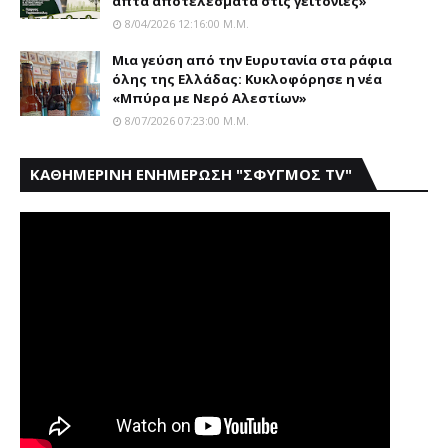
απτά αποτελέσματα στις γειτονιές»
8/04/2026 12:16:00 Μ.μ.
Mια γεύση από την Eυρυτανία στα ράφια
όλης της Ελλάδας: Κυκλοφόρησε η νέα
«Μπύρα με Nερό Aλεστίων»
8/07/2026 07:23:00 Μ.μ.
ΚΑΘΗΜΕΡΙΝΗ ΕΝΗΜΕΡΩΣΗ "ΣΦΥΓΜΟΣ TV"