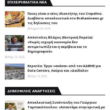
ΕΠΙΧΕΙΡΗΜΑΤΙΚΑ ΝΕΑ
Ποιος είναι ο νέος ιδιοκτήτης του Crepelino.
Διαβάστε αποκλειστικά στο Brahaminews.gr
τις δηλώσεις του
August 04, 2026
Απόστολος Βλάχος (Κεντρική Πορεία):
«Χωρίς ισχυρή οικονομία δεν
αντιμετωπίζεται η ακρίβεια και το
δημογραφικό»
May 16, 2026
Κερατέα: Έργο-«ανάσα» από τον ΑΔΜΗΕ για
Data Centers, Λαύριο και «Δαίδαλο»
May 15, 2026
ΔΗΜΟΦΙΛΗΣ ΑΝΑΡΤΗΣΕΙΣ
Αποκλειστική Συνέντευξη του Γεώργιου
Ταμπακόπουλου: «Απαντάμε στην κριτική με