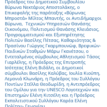
Πρόεδρος του Δημοτικού Συμβουλίου
Βύρωνα Νεκτάριος Αποστολάκης, ο
Eπικεφαλής της παράταξης «Βύρωνας
Μπροστά» Μίλτος Μπαντής, οι Αντιδήμαρχοι
Βύρωνα, Τεχνικών Υπηρεσιών Θανάσης
Οικονόμου, Πολιτισμού Θανάσης Κλειάσιος,
Προγραμματισμού και Εξυπηρέτησης
Πολιτών Βασίλης Πέτσας, Καθαριότητας &
Πρασίνου Γιώργος Γκαρμπουνώφ, Βρεφικών-
Παιδικών Σταθμών Μάρω Γκανέτσου, ο
Εντεταλμένος σύμβουλος Αθλητισμού Τάσος
Γιαρλέλης, η Πρόεδρος της Επιτροπής
Ισότητας Ελένη Βιδάλη, οι Δημοτικοί
σύμβουλοι Βασίλης Καλύβας, Ιουλία Κιούπη,
Λεμονιά Κλωνάρη, η Πρόεδρος του Συλλόγου
Ποντίων Στέλλα Θεοδωρίδη, η Αντιπρόεδρος
του Ομίλου για την UNESCO Λογοτεχνών και
Επιστημών Ελένη Κιτσέλη και η Πρόεδρος
Εκπολιτιστικού Συλλόγου Καρέα Ελένη
Πολίτου- Γεωργίου.