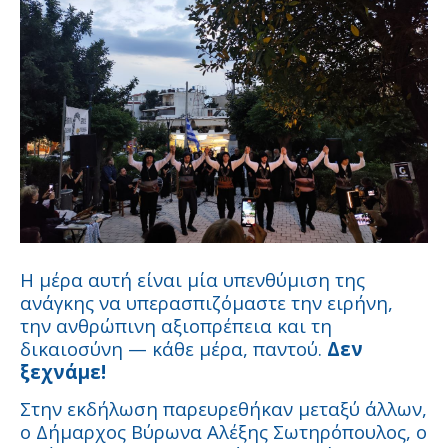
Η μέρα αυτή είναι μία υπενθύμιση της
ανάγκης να υπερασπιζόμαστε την ειρήνη,
την ανθρώπινη αξιοπρέπεια και τη
δικαιοσύνη — κάθε μέρα, παντού.
Δεν
ξεχνάμε!
Στην εκδήλωση παρευρεθήκαν μεταξύ άλλων,
ο Δήμαρχος Βύρωνα Αλέξης Σωτηρόπουλος, ο