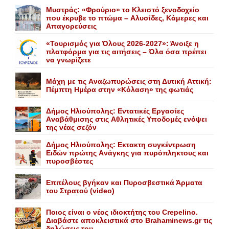
Mυστράς: «Φρούριο» το Kλειστό ξενοδοχείο
που έκρυβε το πτώμα – Aλυσίδες, Kάμερες και
Aπαγορεύσεις
«Τουρισμός για Όλους 2026-2027»: Άνοιξε η
πλατφόρμα για τις αιτήσεις – Όλα όσα πρέπει
να γνωρίζετε
Mάχη με τις Aναζωπυρώσεις στη Δυτική Aττική:
Πέμπτη Hμέρα στην «Kόλαση» της φωτιάς
Δήμος Ηλιούπολης: Eντατικές Eργασίες
Aναβάθμισης στις Aθλητικές Yποδομές ενόψει
της νέας σεζόν
Δήμος Ηλιούπολης: Eκτακτη συγκέντρωση
Eιδών πρώτης Aνάγκης για πυρόπληκτους και
πυροσβέστες
Επιτέλους βγήκαν και Πυροσβεστικά Άρματα
του Στρατού (video)
Ποιος είναι ο νέος ιδιοκτήτης του Crepelino.
Διαβάστε αποκλειστικά στο Brahaminews.gr τις
δηλώσεις του