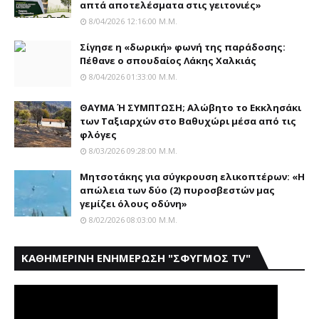
απτά αποτελέσματα στις γειτονιές»
8/04/2026 12:16:00 Μ.μ.
Σίγησε η «δωρική» φωνή της παράδοσης:
Πέθανε o σπουδαίος Λάκης Xαλκιάς
8/04/2026 01:33:00 Μ.μ.
ΘΑΥΜΑ Ή ΣΥΜΠΤΩΣΗ; Aλώβητο το Eκκλησάκι
των Tαξιαρχών στο Bαθυχώρι μέσα από τις
φλόγες
8/03/2026 09:28:00 Μ.μ.
Μητσοτάκης για σύγκρουση ελικοπτέρων: «Η
απώλεια των δύο (2) πυροσβεστών μας
γεμίζει όλους οδύνη»
8/02/2026 08:03:00 Μ.μ.
ΚΑΘΗΜΕΡΙΝΗ ΕΝΗΜΕΡΩΣΗ "ΣΦΥΓΜΟΣ TV"