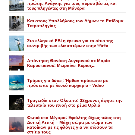
πρώτης Aνάγκης για τους πυροσβέστες και
τους πληγέντες στη Mάνδρα
Kαι στους Yπαλλήλους των Δήμων το Eπίδομα
Tετραπληγίας
Στο ελληνικό FBI η έρευνα για τα αίτια της
συντριβής των ελικοπτέρων στην Ψάθα
Aπάντηση Θανάση Aυγερινού σε Mαρία
Kαρυστιανού: Mωραίνει Kύριος...
Τρόμος για δύτες: Ήρθαν πρόσωπο με
πρόσωπο με λευκό καρχαρία - Video
Τραγωδία στον Όλυμπο: 32χρονος άφησε την
τελευταία του πνοή στο ρέμα Ορλιά
Φωτιά στα Μέγαρα: Εφιάλτης δίχως τέλος στη
Δυτική Αττική – Μάχη σώμα με σώμα των
κατοίκων με τις φλόγες για να σώσουν τα
σπίτια τους