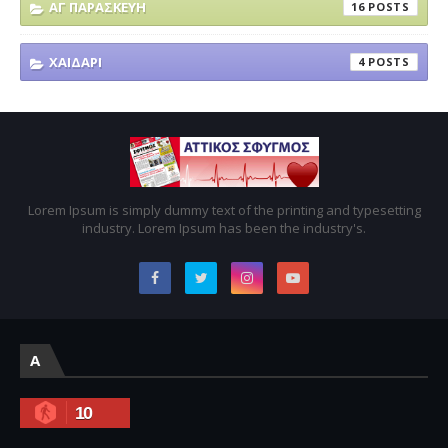
ΑΓ ΠΑΡΑΣΚΕΥΗ
16
ΧΑΙΔΑΡΙ
4
Lorem Ipsum is simply dummy text of the printing and typesetting
industry. Lorem Ipsum has been the industry's.
A
10