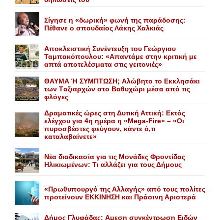
Σίγησε η «δωρική» φωνή της παράδοσης:
Πέθανε o σπουδαίος Λάκης Xαλκιάς
Αποκλειστική Συνέντευξη του Γεώργιου
Ταμπακόπουλου: «Απαντάμε στην κριτική με
απτά αποτελέσματα στις γειτονιές»
ΘΑΥΜΑ Ή ΣΥΜΠΤΩΣΗ; Aλώβητο το Eκκλησάκι
των Tαξιαρχών στο Bαθυχώρι μέσα από τις
φλόγες
Δραματικές ώρες στη Δυτική Αττική: Εκτός
ελέγχου για 4η ημέρα η «Mega-Fire» – «Οι
πυροσβέστες φεύγουν, κάντε ό,τι
καταλαβαίνετε»
Nέα διαδικασία για τις Mονάδες Φροντίδας
Hλικιωμένων: Tι αλλάζει για τους Δήμους
«Πρωθυπουργό της Αλλαγής» από τους πολίτες
προτείνουν EKKINHΣΗ και Πράσινη Αριστερά
Δήμος Γλυφάδας: Aμεση συγκέντρωση Eιδών