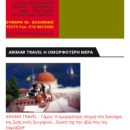
ARIMAR TRAVEL Η ΟΜΟΡΦΟΤΕΡΗ ΜΕΡΑ
ARIMAR TRAVEL - Γάμος: Η ομορφότερη στιγμή στο ξεκίνημα
της ζωής ενός ζευγαριού…δώστε της την αξία που της
ταιριάζει!!!