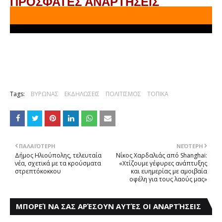
ΠΡΟΣΦΑΤΕΣ ΑΝΑΡΤΗΣΕΙΣ
Tags:
ΒΥΡΩΝΑΣ
ΕΚΔΗΛΩΣΕΙΣ
ΠΟΛΙΤΙΣΜΟΣ
ΤΟΠΙΚΑ
ΠΑΛΑΙΌΤΕΡΗ
ΝΕΌΤΕΡΗ
Δήμoς Hλιούπολης, τελευταία
Νίκος Χαρδαλιάς από Shanghai:
νέα, σχετικά με τα κρούσματα
«Χτίζουμε γέφυρες ανάπτυξης
στρεπτόκοκκου
και ευημερίας με αμοιβαία
οφέλη για τους λαούς μας»
ΜΠΟΡΕΊ ΝΑ ΣΑΣ ΑΡΈΣΟΥΝ ΑΥΤΈΣ ΟΙ ΑΝΑΡΤΉΣΕΙΣ