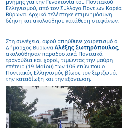
μνήμης για την Γενοκτονία του Ποντιακού
Ελληνισμού, από τον Σύλλογο Ποντίων Καρέα
Βύρωνα. Αρχικά τελέστηκε επιμνημόσυνη
δέηση και ακολούθησε κατάθεση στεφάνων.
Στη συνέχεια, αφού απηύθυνε χαιρετισμό ο
Δήμαρχος Βύρωνα
Αλέξης Σωτηρόπουλος
,
ακολούθησαν παραδοσιακά Ποντιακά
τραγούδια και χοροί, τιμώντας την μαύρη
επέτειο (19 Μαΐου) των 106 ετών που ο
Ποντιακός Ελληνισμός βίωσε τον ξεριζωμό,
την καταδίωξη και την εξόντωση.