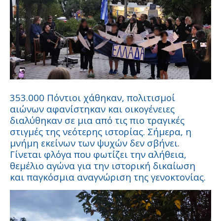
353.000 Πόντιοι χάθηκαν, πολιτισμοί
αιώνων αφανίστηκαν και οικογένειες
διαλύθηκαν σε μια από τις πιο τραγικές
στιγμές της νεότερης ιστορίας. Σήμερα, η
μνήμη εκείνων των ψυχών δεν σβήνει.
Γίνεται φλόγα που φωτίζει την αλήθεια,
θεμέλιο αγώνα για την ιστορική δικαίωση
και παγκόσμια αναγνώριση της γενοκτονίας.