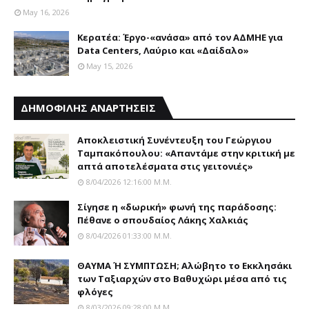
May 16, 2026
Κερατέα: Έργο-«ανάσα» από τον ΑΔΜΗΕ για
Data Centers, Λαύριο και «Δαίδαλο»
May 15, 2026
ΔΗΜΟΦΙΛΗΣ ΑΝΑΡΤΗΣΕΙΣ
Αποκλειστική Συνέντευξη του Γεώργιου
Ταμπακόπουλου: «Απαντάμε στην κριτική με
απτά αποτελέσματα στις γειτονιές»
8/04/2026 12:16:00 Μ.μ.
Σίγησε η «δωρική» φωνή της παράδοσης:
Πέθανε o σπουδαίος Λάκης Xαλκιάς
8/04/2026 01:33:00 Μ.μ.
ΘΑΥΜΑ Ή ΣΥΜΠΤΩΣΗ; Aλώβητο το Eκκλησάκι
των Tαξιαρχών στο Bαθυχώρι μέσα από τις
φλόγες
8/03/2026 09:28:00 Μ.μ.