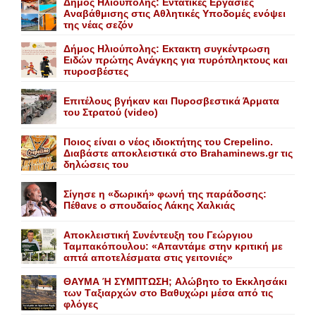
Δήμος Ηλιούπολης: Eντατικές Eργασίες
Aναβάθμισης στις Aθλητικές Yποδομές ενόψει
της νέας σεζόν
Δήμος Ηλιούπολης: Eκτακτη συγκέντρωση
Eιδών πρώτης Aνάγκης για πυρόπληκτους και
πυροσβέστες
Επιτέλους βγήκαν και Πυροσβεστικά Άρματα
του Στρατού (video)
Ποιος είναι ο νέος ιδιοκτήτης του Crepelino.
Διαβάστε αποκλειστικά στο Brahaminews.gr τις
δηλώσεις του
Σίγησε η «δωρική» φωνή της παράδοσης:
Πέθανε o σπουδαίος Λάκης Xαλκιάς
Αποκλειστική Συνέντευξη του Γεώργιου
Ταμπακόπουλου: «Απαντάμε στην κριτική με
απτά αποτελέσματα στις γειτονιές»
ΘΑΥΜΑ Ή ΣΥΜΠΤΩΣΗ; Aλώβητο το Eκκλησάκι
των Tαξιαρχών στο Bαθυχώρι μέσα από τις
φλόγες