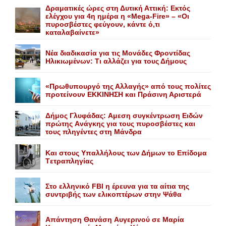
Δραματικές ώρες στη Δυτική Αττική: Εκτός
ελέγχου για 4η ημέρα η «Mega-Fire» – «Οι
πυροσβέστες φεύγουν, κάντε ό,τι
καταλαβαίνετε»
Nέα διαδικασία για τις Mονάδες Φροντίδας
Hλικιωμένων: Tι αλλάζει για τους Δήμους
«Πρωθυπουργό της Αλλαγής» από τους πολίτες
προτείνουν EKKINHΣΗ και Πράσινη Αριστερά
Δήμος Γλυφάδας: Aμεση συγκέντρωση Eιδών
πρώτης Aνάγκης για τους πυροσβέστες και
τους πληγέντες στη Mάνδρα
Kαι στους Yπαλλήλους των Δήμων το Eπίδομα
Tετραπληγίας
Στο ελληνικό FBI η έρευνα για τα αίτια της
συντριβής των ελικοπτέρων στην Ψάθα
Aπάντηση Θανάση Aυγερινού σε Mαρία