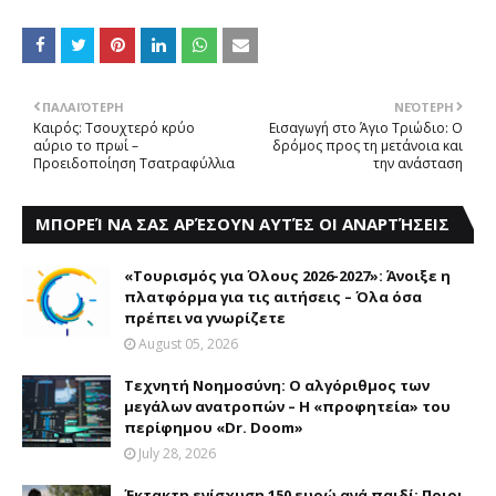
ΠΑΛΑΙΌΤΕΡΗ
ΝΕΌΤΕΡΗ
Καιρός: Τσουχτερό κρύο
Εισαγωγή στο Άγιο Τριώδιο: Ο
αύριο το πρωί –
δρόμος προς τη μετάνοια και
Προειδοποίηση Τσατραφύλλια
την ανάσταση
ΜΠΟΡΕΊ ΝΑ ΣΑΣ ΑΡΈΣΟΥΝ ΑΥΤΈΣ ΟΙ ΑΝΑΡΤΉΣΕΙΣ
«Τουρισμός για Όλους 2026-2027»: Άνοιξε η
πλατφόρμα για τις αιτήσεις – Όλα όσα
πρέπει να γνωρίζετε
August 05, 2026
Τεχνητή Νοημοσύνη: Ο αλγόριθμος των
μεγάλων ανατροπών – Η «προφητεία» του
περίφημου «Dr. Doom»
July 28, 2026
Έκτακτη ενίσχυση 150 ευρώ ανά παιδί: Ποιοι