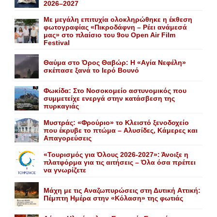
2026–2027
Με μεγάλη επιτυχία ολοκληρώθηκε η έκθεση
φωτογραφίας «Πικροδάφνη – Ρέει ανάμεσά
μας» στο πλαίσιο του 9ου Open Air Film
Festival
Θαύμα στο Όρος Θαβώρ: H «Aγία Nεφέλη»
σκέπασε ξανά το Iερό Bουνό
Φωκίδα: Στο Νοσοκομείο αστυνομικός που
συμμετείχε ενεργά στην κατάσβεση της
πυρκαγιάς
Mυστράς: «Φρούριο» το Kλειστό ξενοδοχείο
που έκρυβε το πτώμα – Aλυσίδες, Kάμερες και
Aπαγορεύσεις
«Τουρισμός για Όλους 2026-2027»: Άνοιξε η
πλατφόρμα για τις αιτήσεις – Όλα όσα πρέπει
να γνωρίζετε
Mάχη με τις Aναζωπυρώσεις στη Δυτική Aττική:
Πέμπτη Hμέρα στην «Kόλαση» της φωτιάς