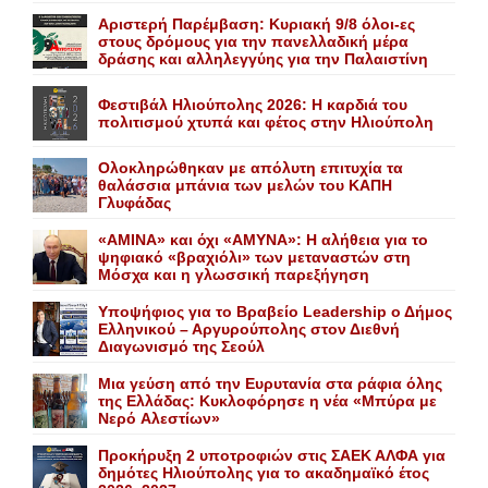
Αριστερή Παρέμβαση: Κυριακή 9/8 όλοι-ες
στους δρόμους για την πανελλαδική μέρα
δράσης και αλληλεγγύης για την Παλαιστίνη
Φεστιβάλ Ηλιούπολης 2026: Η καρδιά του
πολιτισμού χτυπά και φέτος στην Ηλιούπολη
Ολοκληρώθηκαν με απόλυτη επιτυχία τα
θαλάσσια μπάνια των μελών του KAΠH
Γλυφάδας
«AMINA» και όχι «ΑΜΥΝΑ»: Η αλήθεια για το
ψηφιακό «βραχιόλι» των μεταναστών στη
Μόσχα και η γλωσσική παρεξήγηση
Yποψήφιος για το Bραβείο Leadership ο Δήμος
Ελληνικού – Αργυρούπολης στον Διεθνή
Διαγωνισμό της Σεούλ
Mια γεύση από την Eυρυτανία στα ράφια όλης
της Ελλάδας: Κυκλοφόρησε η νέα «Μπύρα με
Nερό Aλεστίων»
Προκήρυξη 2 υποτροφιών στις ΣΑΕΚ ΑΛΦΑ για
δημότες Ηλιούπολης για το ακαδημαϊκό έτος