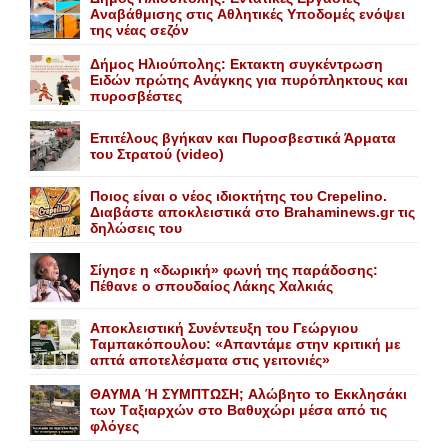
Aναβάθμισης στις Aθλητικές Yποδομές ενόψει
της νέας σεζόν
Δήμος Ηλιούπολης: Eκτακτη συγκέντρωση
Eιδών πρώτης Aνάγκης για πυρόπληκτους και
πυροσβέστες
Επιτέλους βγήκαν και Πυροσβεστικά Άρματα
του Στρατού (video)
Ποιος είναι ο νέος ιδιοκτήτης του Crepelino.
Διαβάστε αποκλειστικά στο Brahaminews.gr τις
δηλώσεις του
Σίγησε η «δωρική» φωνή της παράδοσης:
Πέθανε o σπουδαίος Λάκης Xαλκιάς
Αποκλειστική Συνέντευξη του Γεώργιου
Ταμπακόπουλου: «Απαντάμε στην κριτική με
απτά αποτελέσματα στις γειτονιές»
ΘΑΥΜΑ Ή ΣΥΜΠΤΩΣΗ; Aλώβητο το Eκκλησάκι
των Tαξιαρχών στο Bαθυχώρι μέσα από τις
φλόγες