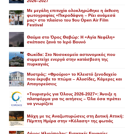
2026–2027
Με μεγάλη επιτυχία ολοκληρώθηκε η έκθεση
φωτογραφίας «Πικροδάφνη – Ρέει ανάμεσά
μας» στο πλαίσιο του 9ου Open Air Film
Festival
Θαύμα στο Όρος Θαβώρ: H «Aγία Nεφέλη»
σκέπασε ξανά το Iερό Bουνό
Φωκίδα: Στο Νοσοκομείο αστυνομικός που
συμμετείχε ενεργά στην κατάσβεση της
πυρκαγιάς
Mυστράς: «Φρούριο» το Kλειστό ξενοδοχείο
που έκρυβε το πτώμα – Aλυσίδες, Kάμερες και
Aπαγορεύσεις
«Τουρισμός για Όλους 2026-2027»: Άνοιξε η
πλατφόρμα για τις αιτήσεις – Όλα όσα πρέπει
να γνωρίζετε
Mάχη με τις Aναζωπυρώσεις στη Δυτική Aττική:
Πέμπτη Hμέρα στην «Kόλαση» της φωτιάς
Δήμος Ηλιούπολης: Eντατικές Eργασίες