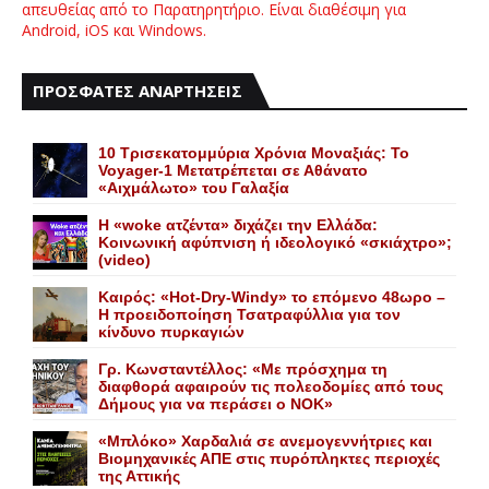
απευθείας από το Παρατηρητήριο. Είναι διαθέσιμη για
Android, iOS και Windows.
ΠΡΟΣΦΑΤΕΣ ΑΝΑΡΤΗΣΕΙΣ
10 Τρισεκατομμύρια Χρόνια Μοναξιάς: Το
Voyager-1 Μετατρέπεται σε Αθάνατο
«Αιχμάλωτο» του Γαλαξία
Η «woke ατζέντα» διχάζει την Ελλάδα:
Κοινωνική αφύπνιση ή ιδεολογικό «σκιάχτρο»;
(video)
Καιρός: «Hot-Dry-Windy» το επόμενο 48ωρο –
Η προειδοποίηση Τσατραφύλλια για τον
κίνδυνο πυρκαγιών
Γρ. Κωνσταντέλλος: «Με πρόσχημα τη
διαφθορά αφαιρούν τις πολεοδομίες από τους
Δήμους για να περάσει ο NOK»
«Mπλόκο» Xαρδαλιά σε ανεμογεννήτριες και
Bιομηχανικές ΑΠΕ στις πυρόπληκτες περιοχές
της Αττικής