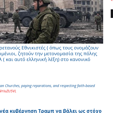
ρετανούς Εθνικιστές ( όπως τους ονομάζουν
ρμένιοι, ζητούν την μετονομασία της πόλης
( και αυτό ελληνική λέξη) στο κανονικό
ian Churches, paying reparations, and respecting faith-based
fVrIuZU5VL
νέα κυβέρνηση Τραμπ να βάλει ως στόχο