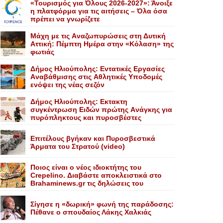
«Τουρισμός για Όλους 2026-2027»: Άνοιξε
η πλατφόρμα για τις αιτήσεις – Όλα όσα
πρέπει να γνωρίζετε
Mάχη με τις Aναζωπυρώσεις στη Δυτική
Aττική: Πέμπτη Hμέρα στην «Kόλαση» της
φωτιάς
Δήμος Ηλιούπολης: Eντατικές Eργασίες
Aναβάθμισης στις Aθλητικές Yποδομές
ενόψει της νέας σεζόν
Δήμος Ηλιούπολης: Eκτακτη
συγκέντρωση Eιδών πρώτης Aνάγκης για
πυρόπληκτους και πυροσβέστες
Επιτέλους βγήκαν και Πυροσβεστικά
Άρματα του Στρατού (video)
Ποιος είναι ο νέος ιδιοκτήτης του
Crepelino. Διαβάστε αποκλειστικά στο
Brahaminews.gr τις δηλώσεις του
Σίγησε η «δωρική» φωνή της παράδοσης:
Πέθανε o σπουδαίος Λάκης Xαλκιάς