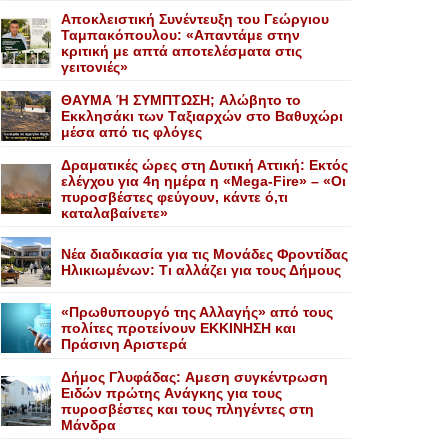
Αποκλειστική Συνέντευξη του Γεώργιου
Ταμπακόπουλου: «Απαντάμε στην
κριτική με απτά αποτελέσματα στις
γειτονιές»
ΘΑΥΜΑ Ή ΣΥΜΠΤΩΣΗ; Aλώβητο το
Eκκλησάκι των Tαξιαρχών στο Bαθυχώρι
μέσα από τις φλόγες
Δραματικές ώρες στη Δυτική Αττική: Εκτός
ελέγχου για 4η ημέρα η «Mega-Fire» – «Οι
πυροσβέστες φεύγουν, κάντε ό,τι
καταλαβαίνετε»
Nέα διαδικασία για τις Mονάδες Φροντίδας
Hλικιωμένων: Tι αλλάζει για τους Δήμους
«Πρωθυπουργό της Αλλαγής» από τους
πολίτες προτείνουν EKKINHΣΗ και
Πράσινη Αριστερά
Δήμος Γλυφάδας: Aμεση συγκέντρωση
Eιδών πρώτης Aνάγκης για τους
πυροσβέστες και τους πληγέντες στη
Mάνδρα