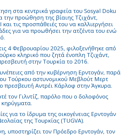
ση στα κεντρικά γραφεία του Sosyal Doku
ια την προώθηση της βίαιης Τζιχάντ,
 και τις προσπάθειές του να καλλιεργήσει
άδες για να προωθήσει την ατζέντα του ενώ
ό.
ις 4 Φεβρουαρίου 2025, φιλοξενήθηκε από
Τούρκο κληρικό που ζητά ένοπλη Τζιχάντ,
πρεσβευτή στην Τουρκία το 2016.
 συνέπειες από την κυβέρνηση Ερντογάν, παρά
του Τούρκου αστυνομικού Μεβλούτ Μερτ
σο πρεσβευτή Αντρέι Κάρλοφ στην Άγκυρα.
οτέ τον Γιλντίζ, παρόλο που ο δολοφόνος
 κηρύγματα.
ίες για το ίδρυμα της οικογένειας Ερντογάν
Νεολαίας της Τουρκίας (TUGVA).
η, υποστηρίζει τον Πρόεδρο Ερντογάν, τον