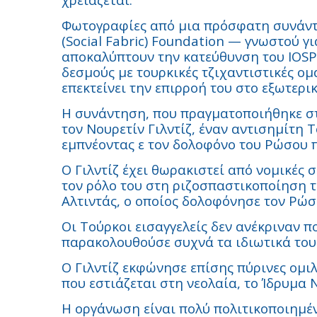
Φωτογραφίες από μια πρόσφατη συνάντη
(Social Fabric) Foundation — γνωστού γ
αποκαλύπτουν την κατεύθυνση του IOSPI
δεσμούς με τουρκικές τζιχαντιστικές ομ
επεκτείνει την επιρροή του στο εξωτερικ
Η συνάντηση, που πραγματοποιήθηκε στ
τον Νουρετίν Γιλντίζ, έναν αντισημίτη 
εμπνέοντας ε τον δολοφόνο του Ρώσου 
Ο Γιλντίζ έχει θωρακιστεί από νομικές
τον ρόλο του στη ριζοσπαστικοποίηση 
Αλτιντάς, ο οποίος δολοφόνησε τον Ρώ
Οι Τούρκοι εισαγγελείς δεν ανέκριναν π
παρακολουθούσε συχνά τα ιδιωτικά του
Ο Γιλντίζ εκφώνησε επίσης πύρινες ομιλ
που εστιάζεται στη νεολαία, το Ίδρυμα 
Η οργάνωση είναι πολύ πολιτικοποιημέν