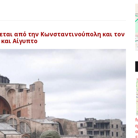
χεται από την Κωνσταντινούπολη και τον
 και Αίγυπτο
f
ε
α
Ε