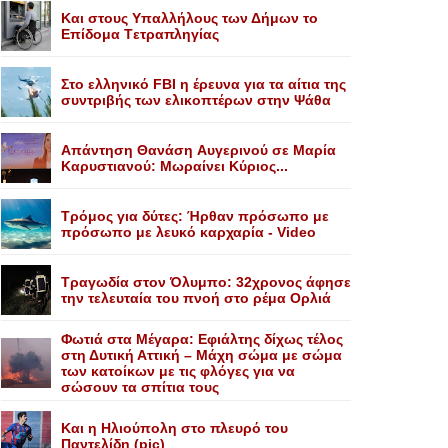
Kαι στους Yπαλλήλους των Δήμων το
Eπίδομα Tετραπληγίας
Στο ελληνικό FBI η έρευνα για τα αίτια της
συντριβής των ελικοπτέρων στην Ψάθα
Aπάντηση Θανάση Aυγερινού σε Mαρία
Kαρυστιανού: Mωραίνει Kύριος...
Τρόμος για δύτες: Ήρθαν πρόσωπο με
πρόσωπο με λευκό καρχαρία - Video
Τραγωδία στον Όλυμπο: 32χρονος άφησε
την τελευταία του πνοή στο ρέμα Ορλιά
Φωτιά στα Μέγαρα: Εφιάλτης δίχως τέλος
στη Δυτική Αττική – Μάχη σώμα με σώμα
των κατοίκων με τις φλόγες για να
σώσουν τα σπίτια τους
Και η Ηλιούπολη στο πλευρό του
Παντελίδη (pic)