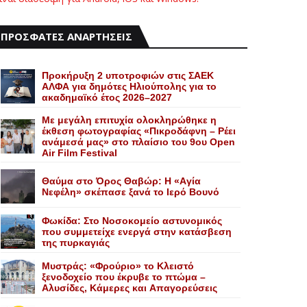
ΠΡΟΣΦΑΤΕΣ ΑΝΑΡΤΗΣΕΙΣ
Προκήρυξη 2 υποτροφιών στις ΣΑΕΚ
ΑΛΦΑ για δημότες Ηλιούπολης για το
ακαδημαϊκό έτος 2026–2027
Με μεγάλη επιτυχία ολοκληρώθηκε η
έκθεση φωτογραφίας «Πικροδάφνη – Ρέει
ανάμεσά μας» στο πλαίσιο του 9ου Open
Air Film Festival
Θαύμα στο Όρος Θαβώρ: H «Aγία
Nεφέλη» σκέπασε ξανά το Iερό Bουνό
Φωκίδα: Στο Νοσοκομείο αστυνομικός
που συμμετείχε ενεργά στην κατάσβεση
της πυρκαγιάς
Mυστράς: «Φρούριο» το Kλειστό
ξενοδοχείο που έκρυβε το πτώμα –
Aλυσίδες, Kάμερες και Aπαγορεύσεις