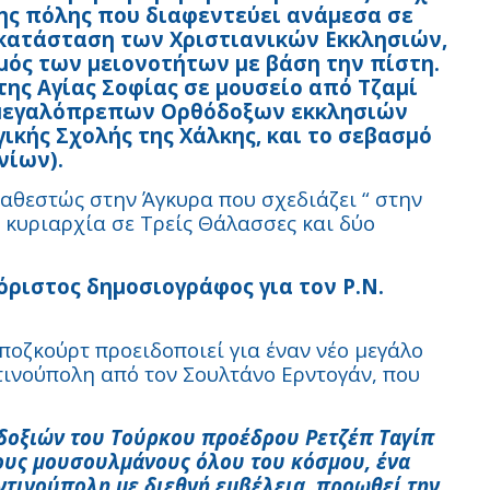
της πόλης που διαφεντεύει ανάμεσα σε
οκατάσταση των Χριστιανικών Εκκλησιών,
ός των μειονοτήτων με βάση την πίστη.
ης Αγίας Σοφίας σε μουσείο από Τζαμί
ν μεγαλόπρεπων Ορθόδοξων εκκλησιών
γικής Σχολής της Χάλκης, και το σεβασμό
νίων).
καθεστώς στην Άγκυρα που σχεδιάζει “ στην
 κυριαρχία σε Τρείς Θάλασσες και δύο
όριστος δημοσιογράφος για τον Ρ.Ν.
οζκούρτ προειδοποιεί για έναν νέο μεγάλο
τινούπολη από τον Σουλτάνο Ερντογάν, που
δοξιών του Τούρκου προέδρου Ρετζέπ Ταγίπ
 τους μουσουλμάνους όλου του κόσμου, ένα
ντινούπολη με διεθνή εμβέλεια, προωθεί την