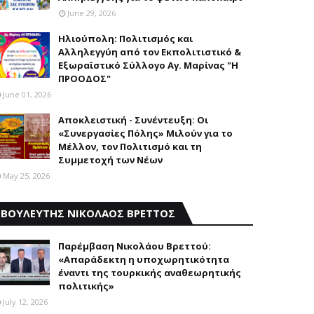
June 29, 2026
Ηλιούπολη: Πολιτισμός και
Aλληλεγγύη από τον Εκπολιτιστικό &
Εξωραϊστικό Σύλλογο Αγ. Μαρίνας "Η
ΠΡΟΟΔΟΣ"
June 01, 2026
Αποκλειστική - Συνέντευξη: Οι
«Συνεργασίες Πόλης» Μιλούν για το
Μέλλον, τον Πολιτισμό και τη
Συμμετοχή των Νέων
May 25, 2026
ΒΟΥΛΕΥΤΗΣ ΝΙΚΟΛΑΟΣ ΒΡΕΤΤΟΣ
Παρέμβαση Nικολάου Bρεττού:
«Aπαράδεκτη η υποχωρητικότητα
έναντι της τουρκικής αναθεωρητικής
πολιτικής»
July 12, 2026