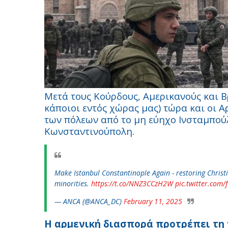
Μετά τους Κούρδους, Αμερικανούς και Β
κάποιοι εντός χώρας μας) τώρα και οι Α
των πόλεων από το μη εύηχο Ινσταμπούλ 
Κωνσταντινούπολη.
Make Istanbul Constantinople Again - restoring Christ
minorities.
https://t.co/NNZ3CCzH2W
pic.twitter.com/
— ANCA (@ANCA_DC)
February 11, 2025
Η αρμενική διασπορά προτρέπει τη 