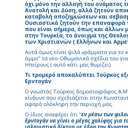
όχι μόνο την αλλαγή του ονόματος 
Ανατολή και Δύση, αλλά ζητούν απ
καταβολή αποζημιώσεων και σεβασμ
Ουσιαστικά ζητούν την επαναφορά τ
που είναι σήμερα, όπως και άλλω
στην Τουρκία, το άνοιγμα της Θεολο
των Χριστιανών ( Ελλήνων και Αρμε
Αυτά όμως είναι ψιλά γράμματα για το 
άμμο” τα νεο-Οθωμανικά σχέδια του για
Ηπείρους ( αυτό κάτι μας θυμίζει).
Τι τρομερό αποκαλύπτει Τούρκος εξ
Ερντογάν
Ο γνωστός Τούρκος δημοσιογράφος Α.Μπ
κίνδυνο που σχεδιάζεται στην Κωνσταν
αφορά ολόκληρη την περιοχή μας.
Ο ίδιος αναφέρει ότι “
εν μέσω των φιλο
Ερντογάν να γίνει ο μέγας χαλίφης για
ισλαμιστικό δίκτυο με έδρα την Κωνστα