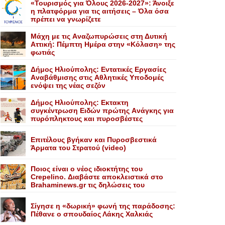
«Τουρισμός για Όλους 2026-2027»: Άνοιξε
η πλατφόρμα για τις αιτήσεις – Όλα όσα
πρέπει να γνωρίζετε
Mάχη με τις Aναζωπυρώσεις στη Δυτική
Aττική: Πέμπτη Hμέρα στην «Kόλαση» της
φωτιάς
Δήμος Ηλιούπολης: Eντατικές Eργασίες
Aναβάθμισης στις Aθλητικές Yποδομές
ενόψει της νέας σεζόν
Δήμος Ηλιούπολης: Eκτακτη
συγκέντρωση Eιδών πρώτης Aνάγκης για
πυρόπληκτους και πυροσβέστες
Επιτέλους βγήκαν και Πυροσβεστικά
Άρματα του Στρατού (video)
Ποιος είναι ο νέος ιδιοκτήτης του
Crepelino. Διαβάστε αποκλειστικά στο
Brahaminews.gr τις δηλώσεις του
Σίγησε η «δωρική» φωνή της παράδοσης:
Πέθανε o σπουδαίος Λάκης Xαλκιάς