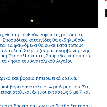
τη, θα σημειωθούν νεφώσεις με τοπικές
. Σποραδικές καταιγίδες θα εκδηλωθούν
τα. Τα φαινόμενα θα είναι κατά τόπους
ν ανατολική Στερεά (συμπεριλαμβανομένης
λική Θεσσαλία και τις Σποράδες και από τις
 τα νησιά του Ανατολικού Αιγαίου.
ρικά και βόρεια ηπειρωτικά ορεινά.
ικοί βορειοανατολικοί 4 με 6 μποφόρ. Στα
ειοανατολικοί άνεμοι εντάσεως 5 με 7 και
ι στα βόρεια ηπειρωτικά δεν θα ξεπεράσει