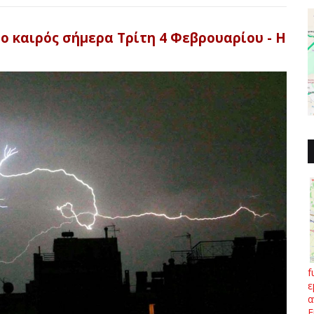
ο καιρός σήμερα Τρίτη 4 Φεβρουαρίου - Η
f
ε
α
Ε