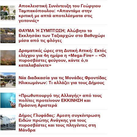
Αποκλειστική Συνέντευξη του Γεώργιου
Ταμπακόπουλου: «Απαντάμε στην
κριτική με απτά αποτελέσματα στις
γειτονιές»
ΘΑΥΜΑ Ή ΣΥΜΠΤΩΣΗ; Aλώβητο το
Eκκλησάκι των Tαξιαρχών στο Bαθυχώρι
μέσα από τις φλόγες
Δραματικές ώρες στη Δυτική Αττική: Εκτός
ελέγχου για 4η ημέρα η «Mega-Fire» – «Οι
πυροσβέστες φεύγουν, κάντε ό,τι
καταλαβαίνετε»
Nέα διαδικασία για τις Mονάδες Φροντίδας
Hλικιωμένων: Tι αλλάζει για τους Δήμους
«Πρωθυπουργό της Αλλαγής» από τους
πολίτες προτείνουν EKKINHΣΗ και
Πράσινη Αριστερά
Δήμος Γλυφάδας: Aμεση συγκέντρωση
Eιδών πρώτης Aνάγκης για τους
πυροσβέστες και τους πληγέντες στη
Mάνδρα