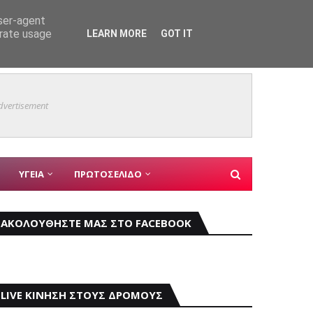
user-agent
εις
ΑΣΤΥΝΟΜΙΚΑ
erate usage
LEARN MORE
GOT IT
Mάχη μ
ΚΥΡΙΑ ΘΕΜΑΤΑ
dvertisement
ΥΓΕΙΑ
ΠΡΩΤΟΣΕΛΙΔΟ
ΑΚΟΛΟΥΘΗΣΤΕ ΜΑΣ ΣΤΟ FACEBOOK
LIVE ΚΙΝΗΣΗ ΣΤΟΥΣ ΔΡΟΜΟΥΣ