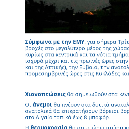
Σύμφωνα με την ΕΜΥ
, για σήμερα Τρί
βροχές στο μεγαλύτερο μέρος της χώρας
κυρίως στα κεντρικά και τα νότια τμήμα
ισχυρά μέχρι και τις πρωινές ώρες στη
και της Αττικής), την Εύβοια, την ανατο
προμεσημβρινές ώρες στις Κυκλάδες και
Χιονοπτώσεις
θα σημειωθούν στα κεντ
Οι
άνεμοι
θα πνέουν στα δυτικά ανατολ
ανατολικά θα επικρατήσουν βόρειοι βορ
στο Αιγαίο τοπικά έως 8 μποφόρ.
Η
θερμοκρασία
θα σημειώσει πτώση κα