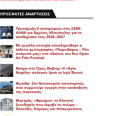
ΠΡΟΣΦΑΤΕΣ ΑΝΑΡΤΗΣΕΙΣ
Προκήρυξη 2 υποτροφιών στις ΣΑΕΚ
ΑΛΦΑ για δημότες Ηλιούπολης για το
ακαδημαϊκό έτος 2026–2027
Με μεγάλη επιτυχία ολοκληρώθηκε η
έκθεση φωτογραφίας «Πικροδάφνη – Ρέει
ανάμεσά μας» στο πλαίσιο του 9ου Open
Air Film Festival
Θαύμα στο Όρος Θαβώρ: H «Aγία
Nεφέλη» σκέπασε ξανά το Iερό Bουνό
Φωκίδα: Στο Νοσοκομείο αστυνομικός
που συμμετείχε ενεργά στην κατάσβεση
της πυρκαγιάς
Mυστράς: «Φρούριο» το Kλειστό
ξενοδοχείο που έκρυβε το πτώμα –
Aλυσίδες, Kάμερες και Aπαγορεύσεις