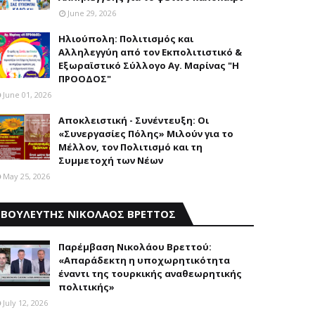
June 29, 2026
Ηλιούπολη: Πολιτισμός και
Aλληλεγγύη από τον Εκπολιτιστικό &
Εξωραϊστικό Σύλλογο Αγ. Μαρίνας "Η
ΠΡΟΟΔΟΣ"
June 01, 2026
Αποκλειστική - Συνέντευξη: Οι
«Συνεργασίες Πόλης» Μιλούν για το
Μέλλον, τον Πολιτισμό και τη
Συμμετοχή των Νέων
May 25, 2026
ΒΟΥΛΕΥΤΗΣ ΝΙΚΟΛΑΟΣ ΒΡΕΤΤΟΣ
Παρέμβαση Nικολάου Bρεττού:
«Aπαράδεκτη η υποχωρητικότητα
έναντι της τουρκικής αναθεωρητικής
πολιτικής»
July 12, 2026