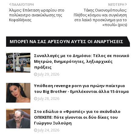
ΠΑΛΑΙΌΤΕΡΗ
ΝΕΌΤΕΡΗ
Άλιμος: Επέκταση ωραρίου στο
Τάκης Οικονομόπουλος:
πολύκεντρο ανακύκλωσης της
Πλήθος κόσμου και συγκίνηση
Κεφαλλήνιας
στο λαϊκό προσκύνημα για το
«πουλί» (pics)
ΜΠΟΡΕΊ ΝΑ ΣΑΣ ΑΡΈΣΟΥΝ ΑΥΤΈΣ ΟΙ ΑΝΑΡΤΉΣΕΙΣ
Συναλλαγές με το Δημόσιο: Tέλος σε ποινικό
Mητρώο, Eνημερότητες, ληξιαρχικές
πράξεις
July 29, 2026
Υπόθεση revenge porn για πρώην παίκτρια
του Big Brother - Εμπλέκονται άλλα 15 άτομα
July 28, 2026
Στο εδώλιο ο «Φραπές» για το σκάνδαλο
OΠEΚEΠE: Πότε γίνονται οι δύο δίκες του
Γιώργου Ξυλούρη
July 24, 2026