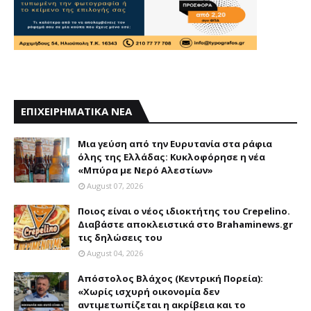
ΕΠΙΧΕΙΡΗΜΑΤΙΚΑ ΝΕΑ
Mια γεύση από την Eυρυτανία στα ράφια
όλης της Ελλάδας: Κυκλοφόρησε η νέα
«Μπύρα με Nερό Aλεστίων»
August 07, 2026
Ποιος είναι ο νέος ιδιοκτήτης του Crepelino.
Διαβάστε αποκλειστικά στο Brahaminews.gr
τις δηλώσεις του
August 04, 2026
Απόστολος Βλάχος (Κεντρική Πορεία):
«Χωρίς ισχυρή οικονομία δεν
αντιμετωπίζεται η ακρίβεια και το