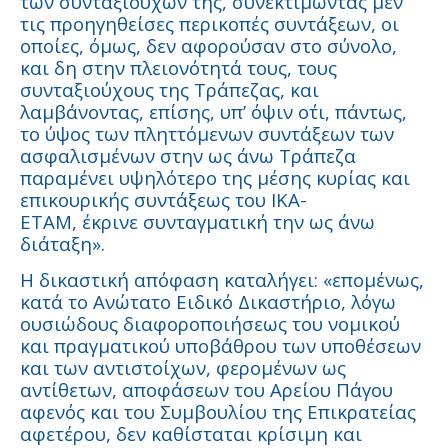
των συνταξιούχων της, συνεκτιμώντας µεν
τις προηγηθείσες περικοπές συντάξεων, οι
οποίες, όµως, δεν αφορούσαν στο σύνολο,
και δη στην πλειονότητά τους, τους
συνταξιούχους της Τράπεζας, και
λαμβάνοντας, επίσης, υπ’ όψιν ο΄τι, πάντως,
το ύψος των πληττόμενων συντάξεων των
ασφαλισμένων στην ως άνω Τράπεζα
παραµένει υψηλότερο της µέσης κυρίας και
επικουρικής συντάξεως του ΙΚΑ-
ΕΤΑΜ, έκρινε συνταγµατική την ως άνω
διάταξη».
Η δικαστική απόφαση καταλήγει: «επομένως,
κατά το Ανώτατο Ειδικό Δικαστήριο, λόγω
ουσιώδους διαφοροποιήσεως του νοµικού
και πραγματικού υποβάθρου των υποθέσεων
και των αντιστοίχων, φερομένων ως
αντίθετων, αποφάσεων του Αρείου Πάγου
αφενός και του Συµβουλίου της Επικρατείας
αφετέρου, δεν καθίσταται κρίσιμη και