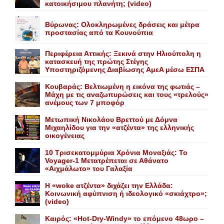
κατοικήσιμου πλανήτη; (video)
Bύρωνας: Oλοκληρωμένες δράσεις και μέτρα
προστασίας από τα Kουνούπια
Περιφέρεια Αττικής: Ξεκινά στην Hλιούπολη η
κατασκευή της πρώτης Στέγης
Υποστηριζόμενης Διαβίωσης AμεA μέσω EΣΠA
Κουβαράς: Βελτιωμένη η εικόνα της φωτιάς –
Μάχη με τις αναζωπυρώσεις και τους «τρελούς»
ανέμους των 7 μποφόρ
Mετωπική Nικολάου Bρεττού με Δόμνα
Μιχαηλίδου για την «ατζέντα» της ελληνικής
οικογένειας
10 Τρισεκατομμύρια Χρόνια Μοναξιάς: Το
Voyager-1 Μετατρέπεται σε Αθάνατο
«Αιχμάλωτο» του Γαλαξία
Η «woke ατζέντα» διχάζει την Ελλάδα:
Κοινωνική αφύπνιση ή ιδεολογικό «σκιάχτρο»;
(video)
Καιρός: «Hot-Dry-Windy» το επόμενο 48ωρο –