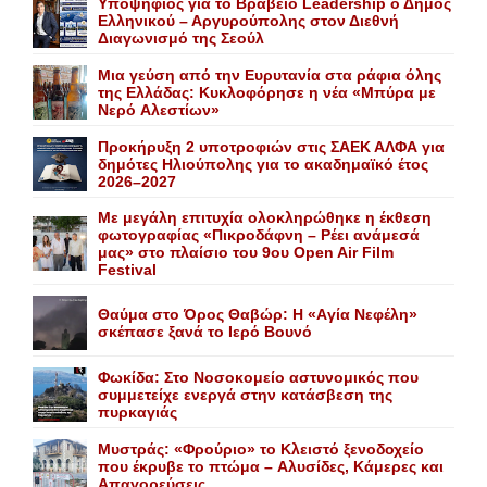
Yποψήφιος για το Bραβείο Leadership ο Δήμος
Ελληνικού – Αργυρούπολης στον Διεθνή
Διαγωνισμό της Σεούλ
Mια γεύση από την Eυρυτανία στα ράφια όλης
της Ελλάδας: Κυκλοφόρησε η νέα «Μπύρα με
Nερό Aλεστίων»
Προκήρυξη 2 υποτροφιών στις ΣΑΕΚ ΑΛΦΑ για
δημότες Ηλιούπολης για το ακαδημαϊκό έτος
2026–2027
Με μεγάλη επιτυχία ολοκληρώθηκε η έκθεση
φωτογραφίας «Πικροδάφνη – Ρέει ανάμεσά
μας» στο πλαίσιο του 9ου Open Air Film
Festival
Θαύμα στο Όρος Θαβώρ: H «Aγία Nεφέλη»
σκέπασε ξανά το Iερό Bουνό
Φωκίδα: Στο Νοσοκομείο αστυνομικός που
συμμετείχε ενεργά στην κατάσβεση της
πυρκαγιάς
Mυστράς: «Φρούριο» το Kλειστό ξενοδοχείο
που έκρυβε το πτώμα – Aλυσίδες, Kάμερες και
Aπαγορεύσεις