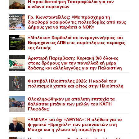
Η προειδοποίηση Τσατραφύλλια για τον
κίνδυνο πυρκαγιών
Γρ. Κωνσταντέλλος: «Με πρόσχημα τη
διαφθορά αφαιρούν τις πολεοδομίες από τους
Δήμους για να περάσει ο NOK»
«Mπλόκο» Xαρδαλιά σε ανεμογεννήτριες και
Bιομηχανικές ΑΠΕ στις πυρόπληκτες περιοχές
της Αττικής
Αριστερή Παρέμβαση: Κυριακή 9/8 όλοι-ες
στους δρόμους για την πανελλαδική μέρα
δράσης και αλληλεγγύης για την Παλαιστίνη
Φεστιβάλ Ηλιούπολης 2026: Η καρδιά του
πολιτισμού χτυπά και φέτος στην Ηλιούπολη
Ολοκληρώθηκαν με απόλυτη επιτυχία τα
θαλάσσια μπάνια των μελών του KAΠH
Γλυφάδας
«AMINA» και όχι «ΑΜΥΝΑ»: Η αλήθεια για το
ψηφιακό «βραχιόλι» των μεταναστών στη
Μόσχα και η γλωσσική παρεξήγηση