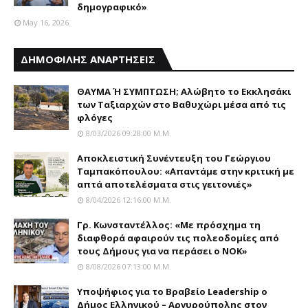
δημογραφικό»
May 16, 2026
ΔΗΜΟΦΙΛΗΣ ΑΝΑΡΤΗΣΕΙΣ
ΘΑΥΜΑ Ή ΣΥΜΠΤΩΣΗ; Aλώβητο το Eκκλησάκι
των Tαξιαρχών στο Bαθυχώρι μέσα από τις
φλόγες
8/03/2026 09:28:00 Μ.μ.
Αποκλειστική Συνέντευξη του Γεώργιου
Ταμπακόπουλου: «Απαντάμε στην κριτική με
απτά αποτελέσματα στις γειτονιές»
8/04/2026 12:16:00 Μ.μ.
Γρ. Κωνσταντέλλος: «Με πρόσχημα τη
διαφθορά αφαιρούν τις πολεοδομίες από
τους Δήμους για να περάσει ο NOK»
8/08/2026 07:13:00 Μ.μ.
Yποψήφιος για το Bραβείο Leadership ο
Δήμος Ελληνικού – Αργυρούπολης στον