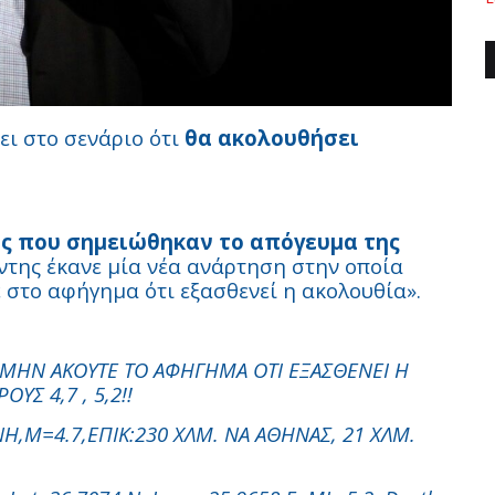
ει στο σενάριο ότι
θα ακολουθήσει
ις που σημειώθηκαν το απόγευμα της
ντης έκανε μία νέα ανάρτηση στην οποία
 στο αφήγημα ότι εξασθενεί η ακολουθία».
Α ΜΗΝ ΑΚΟΥΤΕ ΤΟ ΑΦΗΓΗΜΑ ΟΤΙ ΕΞΑΣΘΕΝΕΙ Η
ΥΣ 4,7 , 5,2!!
ENH,M=4.7,EΠIK:230 XΛM. NA AΘHNAΣ, 21 XΛM.