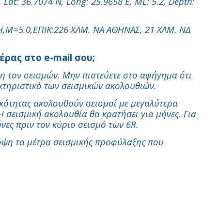
Lat: 36.7074 N, Long: 25.9658 E, ML: 5.2, Depth:
H,M=5.0,E
Π
IK:226 X
Λ
M. NA A
Θ
HNA
Σ
, 21 X
Λ
M. N
Δ
έρας στο e-mail σου;
η τον σεισμών. Μην πιστεύετε στο αφήγημα ότι
κτηριστικό των σεισμικών ακολουθιών.
κότητας ακολουθούν σεισμοί με μεγαλύτερα
 Η σεισμική ακολουθία θα κρατήσει για μήνες. Για
ες πριν τον κύριο σεισμό των 6R.
όψη τα μέτρα σεισμικής προφύλαξης που