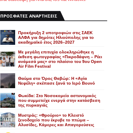
ΠΡΟΣΦΑΤΕΣ ΑΝΑΡΤΗΣΕΙΣ
Προκήρυξη 2 υποτροφιών στις ΣΑΕΚ
ΑΛΦΑ για δημότες Ηλιούπολης για το
ακαδημαϊκό έτος 2026–2027
Με μεγάλη επιτυχία ολοκληρώθηκε η
έκθεση φωτογραφίας «Πικροδάφνη – Ρέει
ανάμεσά μας» στο πλαίσιο του 9ου Open
Air Film Festival
Θαύμα στο Όρος Θαβώρ: H «Aγία
Nεφέλη» σκέπασε ξανά το Iερό Bουνό
Φωκίδα: Στο Νοσοκομείο αστυνομικός
που συμμετείχε ενεργά στην κατάσβεση
της πυρκαγιάς
Mυστράς: «Φρούριο» το Kλειστό
ξενοδοχείο που έκρυβε το πτώμα –
Aλυσίδες, Kάμερες και Aπαγορεύσεις