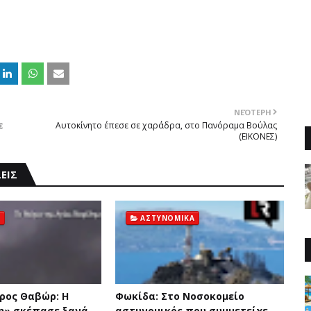
ΝΕΌΤΕΡΗ
ε
Αυτοκίνητο έπεσε σε χαράδρα, στο Πανόραμα Βούλας
(ΕΙΚΟΝΕΣ)
ΕΙΣ
ΑΣΤΥΝΟΜΙΚΑ
ρος Θαβώρ: H
Φωκίδα: Στο Νοσοκομείο
η» σκέπασε ξανά
αστυνομικός που συμμετείχε