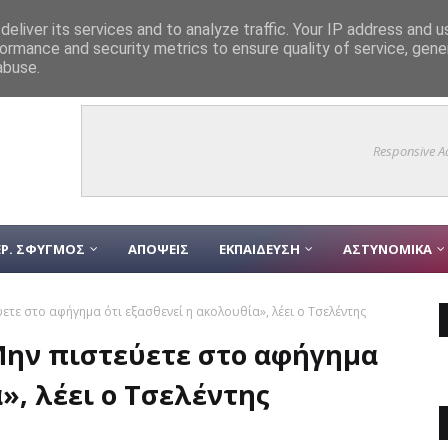
eliver its services and to analyze traffic. Your IP address and 
ormance and security metrics to ensure quality of service, gen
27»: Άνοιξε η πλατφόρμα για τις αιτήσεις – Όλα όσα πρέπει να γνωρίζετε
abuse.
Responsive A
Ρ. ΣΦΥΓΜΟΣ
ΑΠΟΨΕΙΣ
ΕΚΠΑΙΔΕΥΣΗ
ΑΣΤΥΝΟΜΙΚΑ
ετε στο αφήγημα ότι εξασθενεί η ακολουθία», λέει ο Τσελέντης
«Μην πιστεύετε στο αφήγημα
», λέει ο Τσελέντης