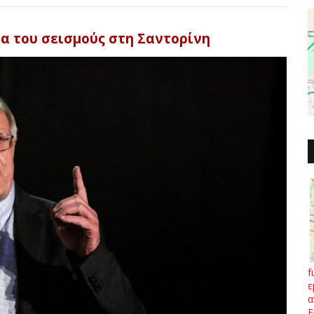
ια του σεισμούς στη Σαντορίνη
f
ε
α
Ε