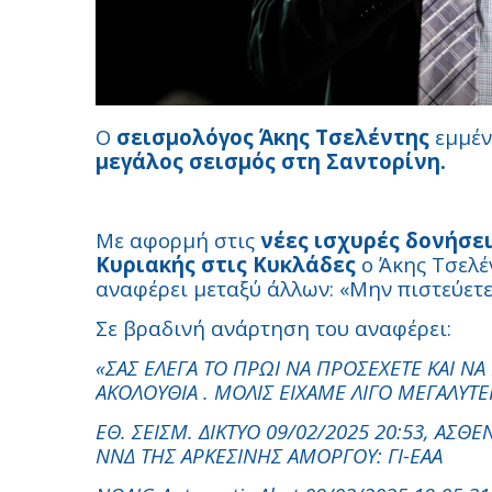
Ο
σεισμολόγος Άκης Τσελέντης
εμμέν
μεγάλος σεισμός στη Σαντορίνη.
Με αφορμή στις
νέες ισχυρές δονήσε
Κυριακής στις Κυκλάδες
ο Άκης Τσελέ
αναφέρει μεταξύ άλλων: «Μην πιστεύετε
Σε βραδινή ανάρτηση του αναφέρει:
«ΣΑΣ ΕΛΕΓΑ ΤΟ ΠΡΩΙ ΝΑ ΠΡΟΣΕΧΕΤΕ ΚΑΙ Ν
ΑΚΟΛΟΥΘΙΑ . ΜΟΛΙΣ ΕΙΧΑΜΕ ΛΙΓΟ ΜΕΓΑΛΥΤΕΡΟ
EΘ. ΣEIΣM. ΔIKTYO 09/02/2025 20:53, AΣΘ
NNΔ THΣ APKEΣINHΣ AMOPΓOY: ΓI-EAA