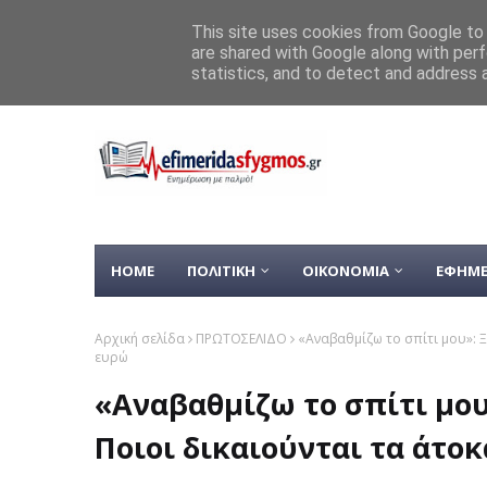
Home
ΚΑΙΡΟΣ
ΥΓΕΙΑ
This site uses cookies from Google to d
are shared with Google along with perf
Φωκίδα: Στο Νοσοκομείο αστ
ΡΟΗ ΕΙΔΗΣΕΩΝ
statistics, and to detect and address 
Mυστράς: «Φρούριο» το Kλεισ
HOME
ΠΟΛΙΤΙΚΗ
ΟΙΚΟΝΟΜΙΑ
ΕΦΗΜΕ
Αρχική σελίδα
ΠΡΩΤΟΣΕΛΙΔΟ
«Αναβαθμίζω το σπίτι μου»: Ξ
ευρώ
«Αναβαθμίζω το σπίτι μου»
Ποιοι δικαιούνται τα άτοκ