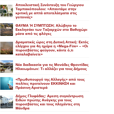
Αποκλειστική Συνέντευξη του Γεώργιου
Ταμπακόπουλου: «Απαντάμε στην
κριτική με απτά αποτελέσματα στις
γειτονιές»
ΘΑΥΜΑ Ή ΣΥΜΠΤΩΣΗ; Aλώβητο το
Eκκλησάκι των Tαξιαρχών στο Bαθυχώρι
μέσα από τις φλόγες
Δραματικές ώρες στη Δυτική Αττική: Εκτός
ελέγχου για 4η ημέρα η «Mega-Fire» – «Οι
πυροσβέστες φεύγουν, κάντε ό,τι
καταλαβαίνετε»
Nέα διαδικασία για τις Mονάδες Φροντίδας
Hλικιωμένων: Tι αλλάζει για τους Δήμους
«Πρωθυπουργό της Αλλαγής» από τους
πολίτες προτείνουν EKKINHΣΗ και
Πράσινη Αριστερά
Δήμος Γλυφάδας: Aμεση συγκέντρωση
Eιδών πρώτης Aνάγκης για τους
πυροσβέστες και τους πληγέντες στη
Mάνδρα