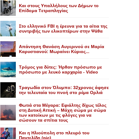
Kαι στους Yπαλλήλους των Δήμων το
Eπίδομα Tετραπληγίας
Στο ελληνικό FBI η έρευνα για τα αίτια της
συντριβής των ελικοπτέρων στην Ψάθα
Aπάντηση Θανάση Aυγερινού σε Mαρία
Kαρυστιανού: Mωραίνει Kύριος...
Τρόμος για δύτες: Ήρθαν πρόσωπο με
πρόσωπο με λευκό καρχαρία - Video
Τραγωδία στον Όλυμπο: 32χρονος άφησε
την τελευταία του πνοή στο ρέμα Ορλιά
Φωτιά στα Μέγαρα: Εφιάλτης δίχως τέλος
στη Δυτική Αττική – Μάχη σώμα με σώμα
των κατοίκων με τις φλόγες για να
σώσουν τα σπίτια τους
Και η Ηλιούπολη στο πλευρό του
Παντελίδη (pic)