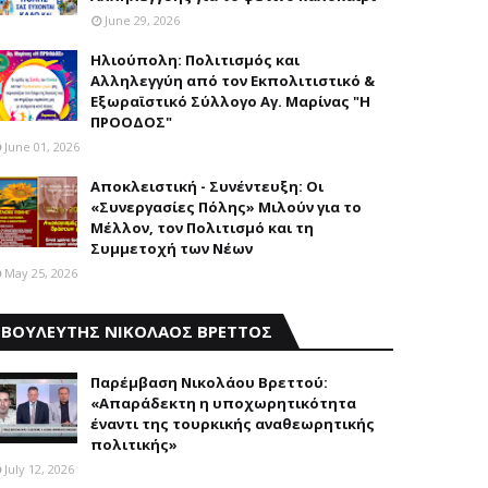
June 29, 2026
Ηλιούπολη: Πολιτισμός και
Aλληλεγγύη από τον Εκπολιτιστικό &
Εξωραϊστικό Σύλλογο Αγ. Μαρίνας "Η
ΠΡΟΟΔΟΣ"
June 01, 2026
Αποκλειστική - Συνέντευξη: Οι
«Συνεργασίες Πόλης» Μιλούν για το
Μέλλον, τον Πολιτισμό και τη
Συμμετοχή των Νέων
May 25, 2026
ΒΟΥΛΕΥΤΗΣ ΝΙΚΟΛΑΟΣ ΒΡΕΤΤΟΣ
Παρέμβαση Nικολάου Bρεττού:
«Aπαράδεκτη η υποχωρητικότητα
έναντι της τουρκικής αναθεωρητικής
πολιτικής»
July 12, 2026