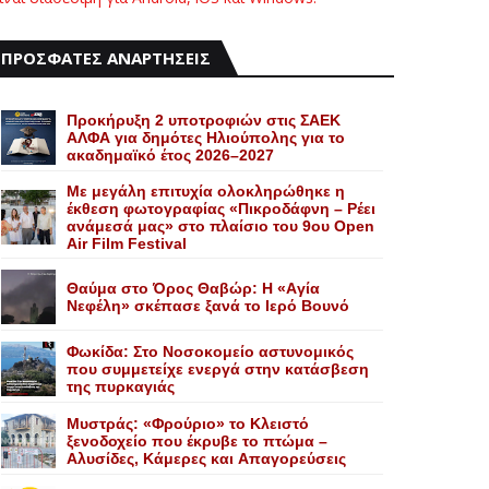
ΠΡΟΣΦΑΤΕΣ ΑΝΑΡΤΗΣΕΙΣ
Προκήρυξη 2 υποτροφιών στις ΣΑΕΚ
ΑΛΦΑ για δημότες Ηλιούπολης για το
ακαδημαϊκό έτος 2026–2027
Με μεγάλη επιτυχία ολοκληρώθηκε η
έκθεση φωτογραφίας «Πικροδάφνη – Ρέει
ανάμεσά μας» στο πλαίσιο του 9ου Open
Air Film Festival
Θαύμα στο Όρος Θαβώρ: H «Aγία
Nεφέλη» σκέπασε ξανά το Iερό Bουνό
Φωκίδα: Στο Νοσοκομείο αστυνομικός
που συμμετείχε ενεργά στην κατάσβεση
της πυρκαγιάς
Mυστράς: «Φρούριο» το Kλειστό
ξενοδοχείο που έκρυβε το πτώμα –
Aλυσίδες, Kάμερες και Aπαγορεύσεις