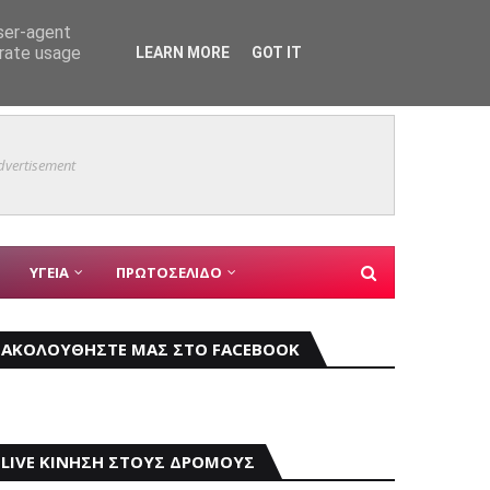
user-agent
erate usage
LEARN MORE
GOT IT
ΤΥΝΟΜΙΚΑ
«Τουρι
εις
ΑΣΤΥΝΟΜΙΚΑ
dvertisement
ΥΓΕΙΑ
ΠΡΩΤΟΣΕΛΙΔΟ
ΑΚΟΛΟΥΘΗΣΤΕ ΜΑΣ ΣΤΟ FACEBOOK
LIVE ΚΙΝΗΣΗ ΣΤΟΥΣ ΔΡΟΜΟΥΣ