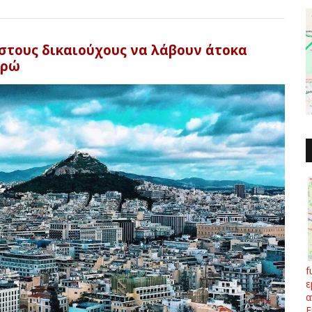
 στους δικαιούχους να λάβουν άτοκα
υρώ
f
ε
α
Ε