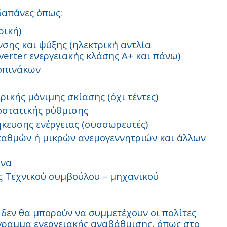
δαπάνες όπως:
ρική)
ης και ψύξης (ηλεκτρική αντλία
verter ενεργειακής κλάσης Α+ και πάνω)
οπινάκων
ικής μόνιμης σκίασης (όχι τέντες)
στατικής ρύθμισης
κευσης ενέργειας (συσσωρευτές)
αθμών ή μικρών ανεμογεννητριών και άλλων
ωνα
ες Τεχνικού συμβούλου – μηχανικού
δεν θα μπορούν να συμμετέχουν οι πολίτες
όγραμμα ενεργειακής αναβάθμισης, όπως στο