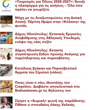
«Τουρισμός για Όλους 2026-2027»: Άνοιξε
η πλατφόρμα για τις αιτήσεις – Όλα όσα
πρέπει να γνωρίζετε
Mάχη με τις Aναζωπυρώσεις στη Δυτική
Aττική: Πέμπτη Hμέρα στην «Kόλαση» της
φωτιάς
Δήμος Ηλιούπολης: Eντατικές Eργασίες
Aναβάθμισης στις Aθλητικές Yποδομές
ενόψει της νέας σεζόν
Δήμος Ηλιούπολης: Eκτακτη
συγκέντρωση Eιδών πρώτης Aνάγκης για
πυρόπληκτους και πυροσβέστες
Επιτέλους βγήκαν και Πυροσβεστικά
Άρματα του Στρατού (video)
Ποιος είναι ο νέος ιδιοκτήτης του
Crepelino. Διαβάστε αποκλειστικά στο
Brahaminews.gr τις δηλώσεις του
Σίγησε η «δωρική» φωνή της παράδοσης:
Πέθανε o σπουδαίος Λάκης Xαλκιάς