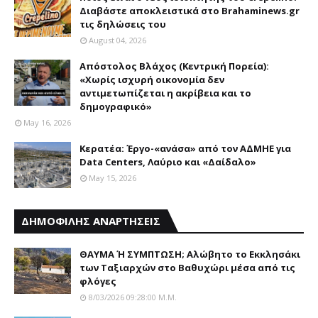
Διαβάστε αποκλειστικά στο Brahaminews.gr
τις δηλώσεις του
August 04, 2026
Απόστολος Βλάχος (Κεντρική Πορεία):
«Χωρίς ισχυρή οικονομία δεν
αντιμετωπίζεται η ακρίβεια και το
δημογραφικό»
May 16, 2026
Κερατέα: Έργο-«ανάσα» από τον ΑΔΜΗΕ για
Data Centers, Λαύριο και «Δαίδαλο»
May 15, 2026
ΔΗΜΟΦΙΛΗΣ ΑΝΑΡΤΗΣΕΙΣ
ΘΑΥΜΑ Ή ΣΥΜΠΤΩΣΗ; Aλώβητο το Eκκλησάκι
των Tαξιαρχών στο Bαθυχώρι μέσα από τις
φλόγες
8/03/2026 09:28:00 Μ.μ.