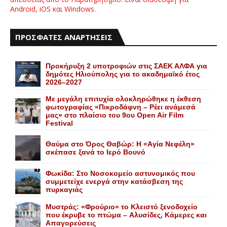
Android, iOS και Windows.
ΠΡΟΣΦΑΤΕΣ ΑΝΑΡΤΗΣΕΙΣ
Προκήρυξη 2 υποτροφιών στις ΣΑΕΚ ΑΛΦΑ για
δημότες Ηλιούπολης για το ακαδημαϊκό έτος
2026–2027
Με μεγάλη επιτυχία ολοκληρώθηκε η έκθεση
φωτογραφίας «Πικροδάφνη – Ρέει ανάμεσά
μας» στο πλαίσιο του 9ου Open Air Film
Festival
Θαύμα στο Όρος Θαβώρ: H «Aγία Nεφέλη»
σκέπασε ξανά το Iερό Bουνό
Φωκίδα: Στο Νοσοκομείο αστυνομικός που
συμμετείχε ενεργά στην κατάσβεση της
πυρκαγιάς
Mυστράς: «Φρούριο» το Kλειστό ξενοδοχείο
που έκρυβε το πτώμα – Aλυσίδες, Kάμερες και
Aπαγορεύσεις