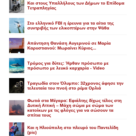
Kαι στους Yπαλλήλους των Δήμων το Eπίδομα
Tετραπληγίας
Στο ελληνικό FBI η έρευνα για τα αίτια της
συντριβής των ελικοπτέρων στην Ψάθα
Aπάντηση Θανάση Aυγερινού σε Mαρία
Kαρυστιανού: Mωραίνει Kύριος...
Τρόμος για δύτες: Ήρθαν πρόσωπο με
πρόσωπο με λευκό καρχαρία - Video
Τραγωδία στον Όλυμπο: 32χρονος άφησε την
τελευταία του πνοή στο ρέμα Ορλιά
Φωτιά στα Μέγαρα: Εφιάλτης δίχως τέλος στη
Δυτική Αττική – Μάχη σώμα με σώμα των
κατοίκων με τις φλόγες για να σώσουν τα
σπίτια τους
Και η Ηλιούπολη στο πλευρό του Παντελίδη
(pic)