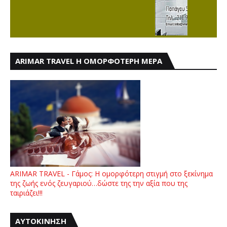
ARIMAR TRAVEL Η ΟΜΟΡΦΟΤΕΡΗ ΜΕΡΑ
ARIMAR TRAVEL - Γάμος: Η ομορφότερη στιγμή στο ξεκίνημα
της ζωής ενός ζευγαριού…δώστε της την αξία που της
ταιριάζει!!!
ΑΥΤΟΚΙΝΗΣΗ