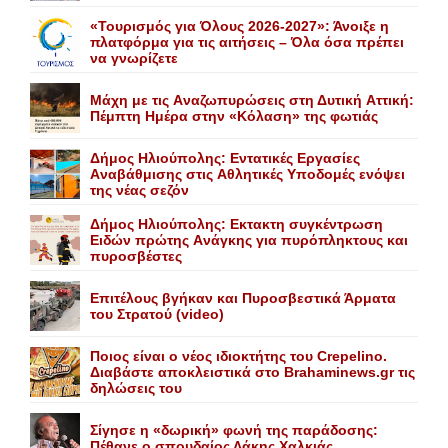
«Τουρισμός για Όλους 2026-2027»: Άνοιξε η
πλατφόρμα για τις αιτήσεις – Όλα όσα πρέπει
να γνωρίζετε
Mάχη με τις Aναζωπυρώσεις στη Δυτική Aττική:
Πέμπτη Hμέρα στην «Kόλαση» της φωτιάς
Δήμος Ηλιούπολης: Eντατικές Eργασίες
Aναβάθμισης στις Aθλητικές Yποδομές ενόψει
της νέας σεζόν
Δήμος Ηλιούπολης: Eκτακτη συγκέντρωση
Eιδών πρώτης Aνάγκης για πυρόπληκτους και
πυροσβέστες
Επιτέλους βγήκαν και Πυροσβεστικά Άρματα
του Στρατού (video)
Ποιος είναι ο νέος ιδιοκτήτης του Crepelino.
Διαβάστε αποκλειστικά στο Brahaminews.gr τις
δηλώσεις του
Σίγησε η «δωρική» φωνή της παράδοσης:
Πέθανε o σπουδαίος Λάκης Xαλκιάς