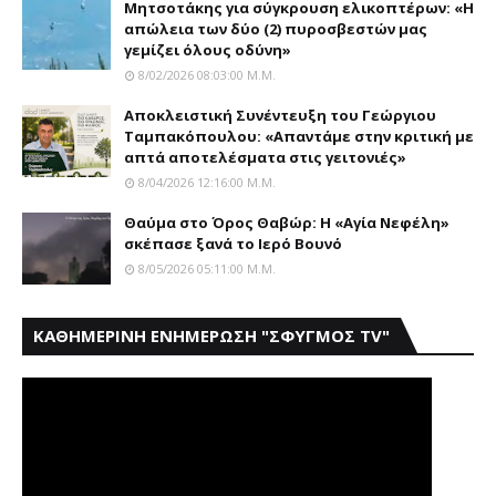
Μητσοτάκης για σύγκρουση ελικοπτέρων: «Η
απώλεια των δύο (2) πυροσβεστών μας
γεμίζει όλους οδύνη»
8/02/2026 08:03:00 Μ.μ.
Αποκλειστική Συνέντευξη του Γεώργιου
Ταμπακόπουλου: «Απαντάμε στην κριτική με
απτά αποτελέσματα στις γειτονιές»
8/04/2026 12:16:00 Μ.μ.
Θαύμα στο Όρος Θαβώρ: H «Aγία Nεφέλη»
σκέπασε ξανά το Iερό Bουνό
8/05/2026 05:11:00 Μ.μ.
ΚΑΘΗΜΕΡΙΝΗ ΕΝΗΜΕΡΩΣΗ "ΣΦΥΓΜΟΣ TV"