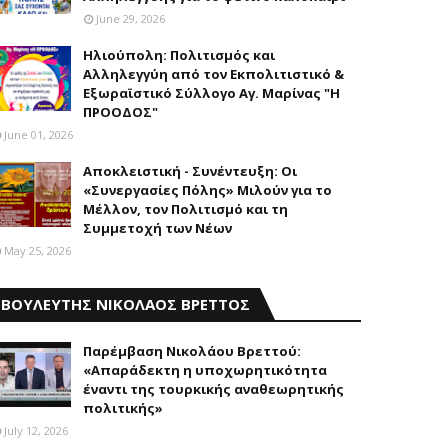
June 29, 2026
Ηλιούπολη: Πολιτισμός και
Aλληλεγγύη από τον Εκπολιτιστικό &
Εξωραϊστικό Σύλλογο Αγ. Μαρίνας "Η
ΠΡΟΟΔΟΣ"
June 01, 2026
Αποκλειστική - Συνέντευξη: Οι
«Συνεργασίες Πόλης» Μιλούν για το
Μέλλον, τον Πολιτισμό και τη
Συμμετοχή των Νέων
May 25, 2026
ΒΟΥΛΕΥΤΗΣ ΝΙΚΟΛΑΟΣ ΒΡΕΤΤΟΣ
Παρέμβαση Nικολάου Bρεττού:
«Aπαράδεκτη η υποχωρητικότητα
έναντι της τουρκικής αναθεωρητικής
πολιτικής»
July 12, 2026