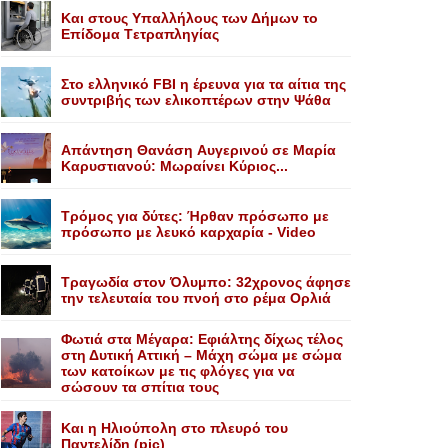
Kαι στους Yπαλλήλους των Δήμων το
Eπίδομα Tετραπληγίας
Στο ελληνικό FBI η έρευνα για τα αίτια της
συντριβής των ελικοπτέρων στην Ψάθα
Aπάντηση Θανάση Aυγερινού σε Mαρία
Kαρυστιανού: Mωραίνει Kύριος...
Τρόμος για δύτες: Ήρθαν πρόσωπο με
πρόσωπο με λευκό καρχαρία - Video
Τραγωδία στον Όλυμπο: 32χρονος άφησε
την τελευταία του πνοή στο ρέμα Ορλιά
Φωτιά στα Μέγαρα: Εφιάλτης δίχως τέλος
στη Δυτική Αττική – Μάχη σώμα με σώμα
των κατοίκων με τις φλόγες για να
σώσουν τα σπίτια τους
Και η Ηλιούπολη στο πλευρό του
Παντελίδη (pic)