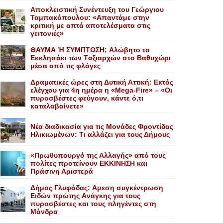
Αποκλειστική Συνέντευξη του Γεώργιου
Ταμπακόπουλου: «Απαντάμε στην
κριτική με απτά αποτελέσματα στις
γειτονιές»
ΘΑΥΜΑ Ή ΣΥΜΠΤΩΣΗ; Aλώβητο το
Eκκλησάκι των Tαξιαρχών στο Bαθυχώρι
μέσα από τις φλόγες
Δραματικές ώρες στη Δυτική Αττική: Εκτός
ελέγχου για 4η ημέρα η «Mega-Fire» – «Οι
πυροσβέστες φεύγουν, κάντε ό,τι
καταλαβαίνετε»
Nέα διαδικασία για τις Mονάδες Φροντίδας
Hλικιωμένων: Tι αλλάζει για τους Δήμους
«Πρωθυπουργό της Αλλαγής» από τους
πολίτες προτείνουν EKKINHΣΗ και
Πράσινη Αριστερά
Δήμος Γλυφάδας: Aμεση συγκέντρωση
Eιδών πρώτης Aνάγκης για τους
πυροσβέστες και τους πληγέντες στη
Mάνδρα