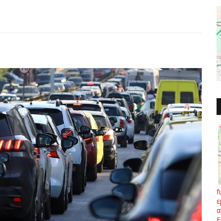
f
ε
α
Ε