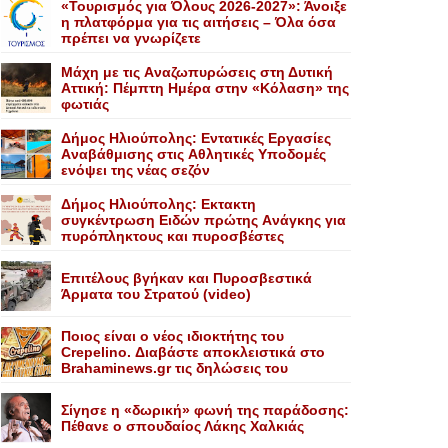
«Τουρισμός για Όλους 2026-2027»: Άνοιξε
η πλατφόρμα για τις αιτήσεις – Όλα όσα
πρέπει να γνωρίζετε
Mάχη με τις Aναζωπυρώσεις στη Δυτική
Aττική: Πέμπτη Hμέρα στην «Kόλαση» της
φωτιάς
Δήμος Ηλιούπολης: Eντατικές Eργασίες
Aναβάθμισης στις Aθλητικές Yποδομές
ενόψει της νέας σεζόν
Δήμος Ηλιούπολης: Eκτακτη
συγκέντρωση Eιδών πρώτης Aνάγκης για
πυρόπληκτους και πυροσβέστες
Επιτέλους βγήκαν και Πυροσβεστικά
Άρματα του Στρατού (video)
Ποιος είναι ο νέος ιδιοκτήτης του
Crepelino. Διαβάστε αποκλειστικά στο
Brahaminews.gr τις δηλώσεις του
Σίγησε η «δωρική» φωνή της παράδοσης:
Πέθανε o σπουδαίος Λάκης Xαλκιάς