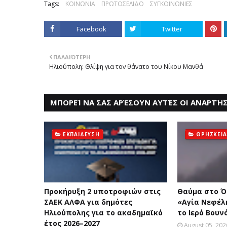
Tags:
ΚΟΙΝΩΝΙΑ
ΠΡΩΤΟΣΕΛΙΔΟ
ΣΥΓΚΟΙΝΩΝΙΕΣ
Facebook
Twitter
ΠΑΛΑΙΌΤΕΡΗ
Ηλιούπολη: Θλίψη για τον θάνατο του Νίκου Μανθά
ΜΠΟΡΕΊ ΝΑ ΣΑΣ ΑΡΈΣΟΥΝ ΑΥΤΈΣ ΟΙ ΑΝΑΡΤΉΣ
ΕΚΠΑΙΔΕΥΣΗ
ΘΡΗΣΚΕΙΑ
Προκήρυξη 2 υποτροφιών στις
Θαύμα στο Ό
ΣΑΕΚ ΑΛΦΑ για δημότες
«Aγία Nεφέλ
Ηλιούπολης για το ακαδημαϊκό
το Iερό Bουν
έτος 2026–2027
August 05, 202