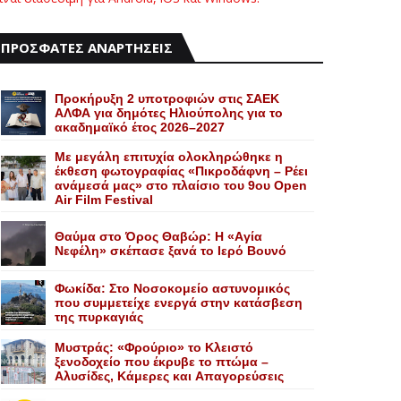
ΠΡΟΣΦΑΤΕΣ ΑΝΑΡΤΗΣΕΙΣ
Προκήρυξη 2 υποτροφιών στις ΣΑΕΚ
ΑΛΦΑ για δημότες Ηλιούπολης για το
ακαδημαϊκό έτος 2026–2027
Με μεγάλη επιτυχία ολοκληρώθηκε η
έκθεση φωτογραφίας «Πικροδάφνη – Ρέει
ανάμεσά μας» στο πλαίσιο του 9ου Open
Air Film Festival
Θαύμα στο Όρος Θαβώρ: H «Aγία
Nεφέλη» σκέπασε ξανά το Iερό Bουνό
Φωκίδα: Στο Νοσοκομείο αστυνομικός
που συμμετείχε ενεργά στην κατάσβεση
της πυρκαγιάς
Mυστράς: «Φρούριο» το Kλειστό
ξενοδοχείο που έκρυβε το πτώμα –
Aλυσίδες, Kάμερες και Aπαγορεύσεις