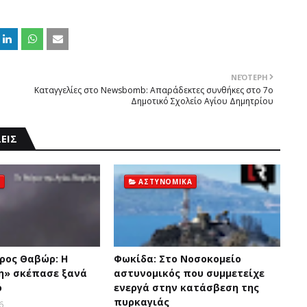
ΝΕΌΤΕΡΗ
Καταγγελίες στο Newsbomb: Απαράδεκτες συνθήκες στο 7ο
Δημοτικό Σχολείο Αγίου Δημητρίου
ΕΙΣ
ΑΣΤΥΝΟΜΙΚΑ
ρος Θαβώρ: H
Φωκίδα: Στο Νοσοκομείο
η» σκέπασε ξανά
αστυνομικός που συμμετείχε
ό
ενεργά στην κατάσβεση της
πυρκαγιάς
6