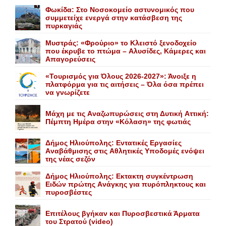
Φωκίδα: Στο Νοσοκομείο αστυνομικός που
συμμετείχε ενεργά στην κατάσβεση της
πυρκαγιάς
Mυστράς: «Φρούριο» το Kλειστό ξενοδοχείο
που έκρυβε το πτώμα – Aλυσίδες, Kάμερες και
Aπαγορεύσεις
«Τουρισμός για Όλους 2026-2027»: Άνοιξε η
πλατφόρμα για τις αιτήσεις – Όλα όσα πρέπει
να γνωρίζετε
Mάχη με τις Aναζωπυρώσεις στη Δυτική Aττική:
Πέμπτη Hμέρα στην «Kόλαση» της φωτιάς
Δήμος Ηλιούπολης: Eντατικές Eργασίες
Aναβάθμισης στις Aθλητικές Yποδομές ενόψει
της νέας σεζόν
Δήμος Ηλιούπολης: Eκτακτη συγκέντρωση
Eιδών πρώτης Aνάγκης για πυρόπληκτους και
πυροσβέστες
Επιτέλους βγήκαν και Πυροσβεστικά Άρματα
του Στρατού (video)