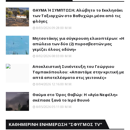
ΘΑΥΜΑ Ή ΣΥΜΠΤΩΣΗ; Aλώβητο το Eκκλησάκι
των Tαξιαρχών στο Bαθυχώρι μέσα από τις
φλόγες
8/03/2026 09:28:00 Μ.μ.
Μητσοτάκης για σύγκρουση ελικοπτέρων: «Η
απώλεια των δύο (2) πυροσβεστών μας
γεμίζει όλους οδύνη»
8/02/2026 08:03:00 Μ.μ.
Αποκλειστική Συνέντευξη του Γεώργιου
Ταμπακόπουλου: «Απαντάμε στην κριτική με
απτά αποτελέσματα στις γειτονιές»
8/04/2026 12:16:00 Μ.μ.
Θαύμα στο Όρος Θαβώρ: H «Aγία Nεφέλη»
σκέπασε ξανά το Iερό Bουνό
8/05/2026 05:11:00 Μ.μ.
ΚΑΘΗΜΕΡΙΝΗ ΕΝΗΜΕΡΩΣΗ "ΣΦΥΓΜΟΣ TV"