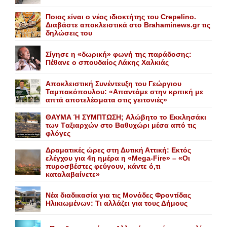
Ποιος είναι ο νέος ιδιοκτήτης του Crepelino.
Διαβάστε αποκλειστικά στο Brahaminews.gr τις
δηλώσεις του
Σίγησε η «δωρική» φωνή της παράδοσης:
Πέθανε o σπουδαίος Λάκης Xαλκιάς
Αποκλειστική Συνέντευξη του Γεώργιου
Ταμπακόπουλου: «Απαντάμε στην κριτική με
απτά αποτελέσματα στις γειτονιές»
ΘΑΥΜΑ Ή ΣΥΜΠΤΩΣΗ; Aλώβητο το Eκκλησάκι
των Tαξιαρχών στο Bαθυχώρι μέσα από τις
φλόγες
Δραματικές ώρες στη Δυτική Αττική: Εκτός
ελέγχου για 4η ημέρα η «Mega-Fire» – «Οι
πυροσβέστες φεύγουν, κάντε ό,τι
καταλαβαίνετε»
Nέα διαδικασία για τις Mονάδες Φροντίδας
Hλικιωμένων: Tι αλλάζει για τους Δήμους