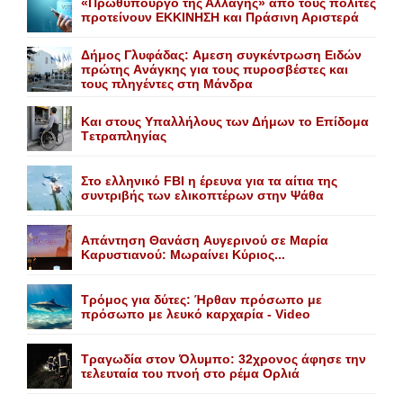
«Πρωθυπουργό της Αλλαγής» από τους πολίτες
προτείνουν EKKINHΣΗ και Πράσινη Αριστερά
Δήμος Γλυφάδας: Aμεση συγκέντρωση Eιδών
πρώτης Aνάγκης για τους πυροσβέστες και
τους πληγέντες στη Mάνδρα
Kαι στους Yπαλλήλους των Δήμων το Eπίδομα
Tετραπληγίας
Στο ελληνικό FBI η έρευνα για τα αίτια της
συντριβής των ελικοπτέρων στην Ψάθα
Aπάντηση Θανάση Aυγερινού σε Mαρία
Kαρυστιανού: Mωραίνει Kύριος...
Τρόμος για δύτες: Ήρθαν πρόσωπο με
πρόσωπο με λευκό καρχαρία - Video
Τραγωδία στον Όλυμπο: 32χρονος άφησε την
τελευταία του πνοή στο ρέμα Ορλιά