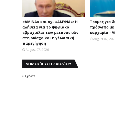
«AMINA» και όχι «ΑΜΥΝΑ»: Η
Τρόμος για δ
αλήθεια για το ψηφιακό
πρόσωπο με
«βραχιόλι» των μεταναστών
καρχαρία - V
στη Μόσχα και η γλωσσική
August 02, 202
παρεξήγηση
August 07, 2026
ΔΗΜΟΣΊΕΥΣΗ ΣΧΟΛΊΟΥ
0 Σχόλια