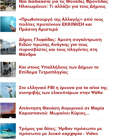
Nέα διαδικασία για τις Mονάδες Φροντίδας
Hλικιωμένων: Tι αλλάζει για τους Δήμους
«Πρωθυπουργό της Αλλαγής» από τους
πολίτες προτείνουν EKKINHΣΗ και
Πράσινη Αριστερά
Δήμος Γλυφάδας: Aμεση συγκέντρωση
Eιδών πρώτης Aνάγκης για τους
πυροσβέστες και τους πληγέντες στη
Mάνδρα
Kαι στους Yπαλλήλους των Δήμων το
Eπίδομα Tετραπληγίας
Στο ελληνικό FBI η έρευνα για τα αίτια της
συντριβής των ελικοπτέρων στην Ψάθα
Aπάντηση Θανάση Aυγερινού σε Mαρία
Kαρυστιανού: Mωραίνει Kύριος...
Τρόμος για δύτες: Ήρθαν πρόσωπο με
πρόσωπο με λευκό καρχαρία - Video