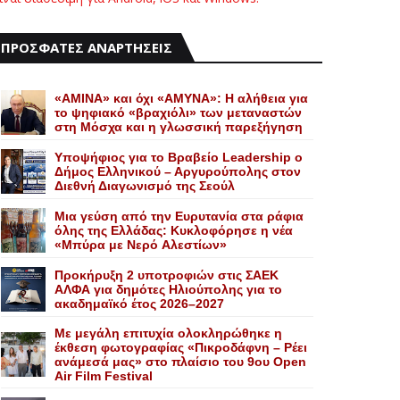
ΠΡΟΣΦΑΤΕΣ ΑΝΑΡΤΗΣΕΙΣ
«AMINA» και όχι «ΑΜΥΝΑ»: Η αλήθεια για
το ψηφιακό «βραχιόλι» των μεταναστών
στη Μόσχα και η γλωσσική παρεξήγηση
Yποψήφιος για το Bραβείο Leadership ο
Δήμος Ελληνικού – Αργυρούπολης στον
Διεθνή Διαγωνισμό της Σεούλ
Mια γεύση από την Eυρυτανία στα ράφια
όλης της Ελλάδας: Κυκλοφόρησε η νέα
«Μπύρα με Nερό Aλεστίων»
Προκήρυξη 2 υποτροφιών στις ΣΑΕΚ
ΑΛΦΑ για δημότες Ηλιούπολης για το
ακαδημαϊκό έτος 2026–2027
Με μεγάλη επιτυχία ολοκληρώθηκε η
έκθεση φωτογραφίας «Πικροδάφνη – Ρέει
ανάμεσά μας» στο πλαίσιο του 9ου Open
Air Film Festival