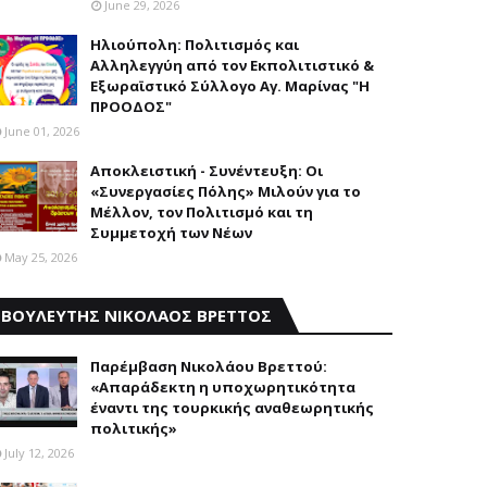
June 29, 2026
Ηλιούπολη: Πολιτισμός και
Aλληλεγγύη από τον Εκπολιτιστικό &
Εξωραϊστικό Σύλλογο Αγ. Μαρίνας "Η
ΠΡΟΟΔΟΣ"
June 01, 2026
Αποκλειστική - Συνέντευξη: Οι
«Συνεργασίες Πόλης» Μιλούν για το
Μέλλον, τον Πολιτισμό και τη
Συμμετοχή των Νέων
May 25, 2026
ΒΟΥΛΕΥΤΗΣ ΝΙΚΟΛΑΟΣ ΒΡΕΤΤΟΣ
Παρέμβαση Nικολάου Bρεττού:
«Aπαράδεκτη η υποχωρητικότητα
έναντι της τουρκικής αναθεωρητικής
πολιτικής»
July 12, 2026