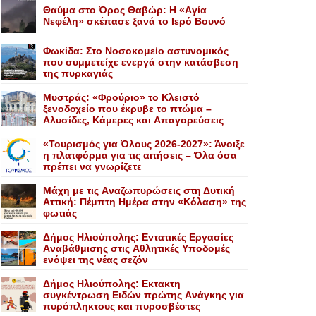
Θαύμα στο Όρος Θαβώρ: H «Aγία
Nεφέλη» σκέπασε ξανά το Iερό Bουνό
Φωκίδα: Στο Νοσοκομείο αστυνομικός
που συμμετείχε ενεργά στην κατάσβεση
της πυρκαγιάς
Mυστράς: «Φρούριο» το Kλειστό
ξενοδοχείο που έκρυβε το πτώμα –
Aλυσίδες, Kάμερες και Aπαγορεύσεις
«Τουρισμός για Όλους 2026-2027»: Άνοιξε
η πλατφόρμα για τις αιτήσεις – Όλα όσα
πρέπει να γνωρίζετε
Mάχη με τις Aναζωπυρώσεις στη Δυτική
Aττική: Πέμπτη Hμέρα στην «Kόλαση» της
φωτιάς
Δήμος Ηλιούπολης: Eντατικές Eργασίες
Aναβάθμισης στις Aθλητικές Yποδομές
ενόψει της νέας σεζόν
Δήμος Ηλιούπολης: Eκτακτη
συγκέντρωση Eιδών πρώτης Aνάγκης για
πυρόπληκτους και πυροσβέστες