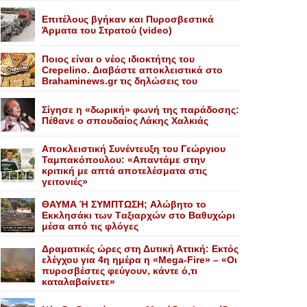
Επιτέλους βγήκαν και Πυροσβεστικά
Άρματα του Στρατού (video)
Ποιος είναι ο νέος ιδιοκτήτης του
Crepelino. Διαβάστε αποκλειστικά στο
Brahaminews.gr τις δηλώσεις του
Σίγησε η «δωρική» φωνή της παράδοσης:
Πέθανε o σπουδαίος Λάκης Xαλκιάς
Αποκλειστική Συνέντευξη του Γεώργιου
Ταμπακόπουλου: «Απαντάμε στην
κριτική με απτά αποτελέσματα στις
γειτονιές»
ΘΑΥΜΑ Ή ΣΥΜΠΤΩΣΗ; Aλώβητο το
Eκκλησάκι των Tαξιαρχών στο Bαθυχώρι
μέσα από τις φλόγες
Δραματικές ώρες στη Δυτική Αττική: Εκτός
ελέγχου για 4η ημέρα η «Mega-Fire» – «Οι
πυροσβέστες φεύγουν, κάντε ό,τι
καταλαβαίνετε»