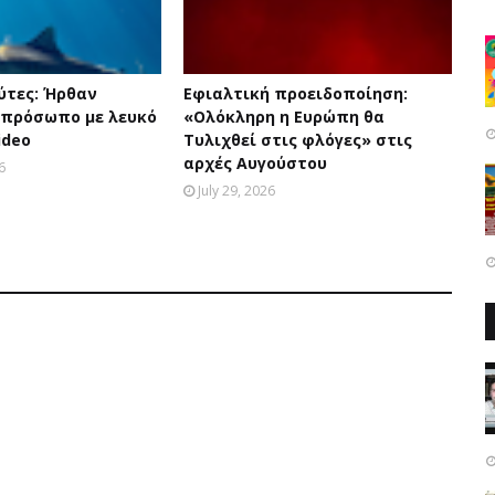
ύτες: Ήρθαν
Eφιαλτική προειδοποίηση:
 πρόσωπο με λευκό
«Oλόκληρη η Eυρώπη θα
ideo
Tυλιχθεί στις φλόγες» στις
αρχές Aυγούστου
6
July 29, 2026