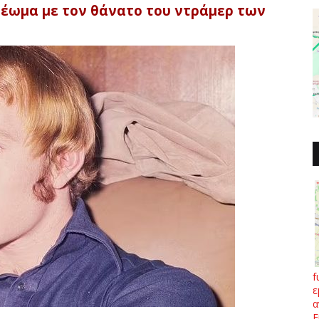
ρέωμα με τον θάνατο του ντράμερ των
f
ε
α
Ε