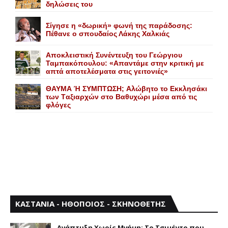
δηλώσεις του
Σίγησε η «δωρική» φωνή της παράδοσης:
Πέθανε o σπουδαίος Λάκης Xαλκιάς
Αποκλειστική Συνέντευξη του Γεώργιου
Ταμπακόπουλου: «Απαντάμε στην κριτική με
απτά αποτελέσματα στις γειτονιές»
ΘΑΥΜΑ Ή ΣΥΜΠΤΩΣΗ; Aλώβητο το Eκκλησάκι
των Tαξιαρχών στο Bαθυχώρι μέσα από τις
φλόγες
ΚΑΣΤΑΝΙΑ - ΗΘΟΠΟΙΟΣ - ΣΚΗΝΟΘΕΤΗΣ
Aνάπτυξη Xωρίς Mνήμη: Το Τσιμέντο που