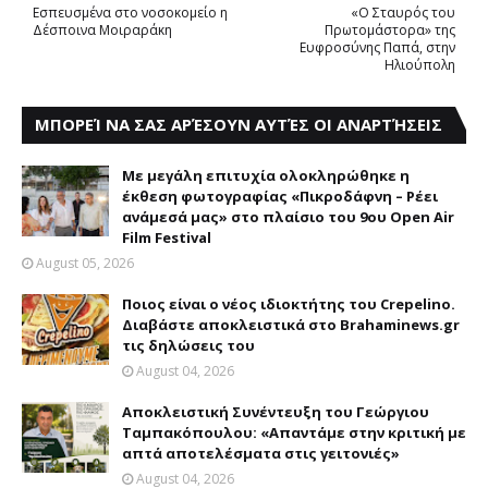
Εσπευσμένα στο νοσοκομείο η
«Ο Σταυρός του
Δέσποινα Μοιραράκη
Πρωτομάστορα» της
Ευφροσύνης Παπά, στην
Ηλιούπολη
ΜΠΟΡΕΊ ΝΑ ΣΑΣ ΑΡΈΣΟΥΝ ΑΥΤΈΣ ΟΙ ΑΝΑΡΤΉΣΕΙΣ
Με μεγάλη επιτυχία ολοκληρώθηκε η
έκθεση φωτογραφίας «Πικροδάφνη – Ρέει
ανάμεσά μας» στο πλαίσιο του 9ου Open Air
Film Festival
August 05, 2026
Ποιος είναι ο νέος ιδιοκτήτης του Crepelino.
Διαβάστε αποκλειστικά στο Brahaminews.gr
τις δηλώσεις του
August 04, 2026
Αποκλειστική Συνέντευξη του Γεώργιου
Ταμπακόπουλου: «Απαντάμε στην κριτική με
απτά αποτελέσματα στις γειτονιές»
August 04, 2026