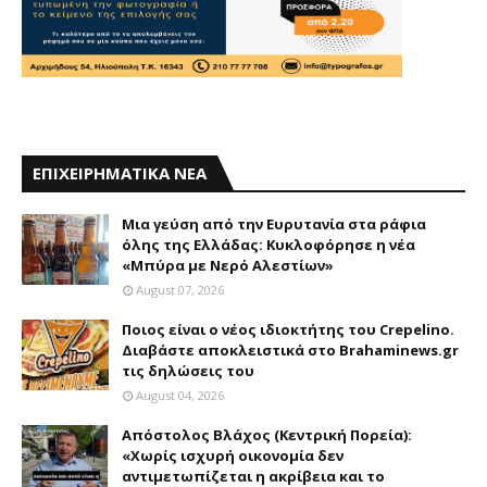
ΕΠΙΧΕΙΡΗΜΑΤΙΚΑ ΝΕΑ
Mια γεύση από την Eυρυτανία στα ράφια
όλης της Ελλάδας: Κυκλοφόρησε η νέα
«Μπύρα με Nερό Aλεστίων»
August 07, 2026
Ποιος είναι ο νέος ιδιοκτήτης του Crepelino.
Διαβάστε αποκλειστικά στο Brahaminews.gr
τις δηλώσεις του
August 04, 2026
Απόστολος Βλάχος (Κεντρική Πορεία):
«Χωρίς ισχυρή οικονομία δεν
αντιμετωπίζεται η ακρίβεια και το