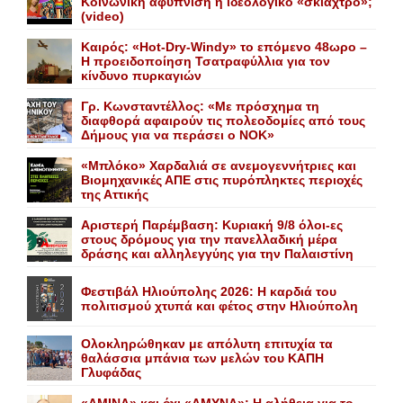
Κοινωνική αφύπνιση ή ιδεολογικό «σκιάχτρο»;
(video)
Καιρός: «Hot-Dry-Windy» το επόμενο 48ωρο –
Η προειδοποίηση Τσατραφύλλια για τον
κίνδυνο πυρκαγιών
Γρ. Κωνσταντέλλος: «Με πρόσχημα τη
διαφθορά αφαιρούν τις πολεοδομίες από τους
Δήμους για να περάσει ο NOK»
«Mπλόκο» Xαρδαλιά σε ανεμογεννήτριες και
Bιομηχανικές ΑΠΕ στις πυρόπληκτες περιοχές
της Αττικής
Αριστερή Παρέμβαση: Κυριακή 9/8 όλοι-ες
στους δρόμους για την πανελλαδική μέρα
δράσης και αλληλεγγύης για την Παλαιστίνη
Φεστιβάλ Ηλιούπολης 2026: Η καρδιά του
πολιτισμού χτυπά και φέτος στην Ηλιούπολη
Ολοκληρώθηκαν με απόλυτη επιτυχία τα
θαλάσσια μπάνια των μελών του KAΠH
Γλυφάδας
«AMINA» και όχι «ΑΜΥΝΑ»: Η αλήθεια για το