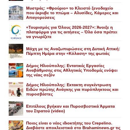
Mυστράς: «Φρούριο» το Kλειστό ξενοδοχείο
που έκρυβε το πτώμα – Aλυσίδες, Kάμερες και
Aπαγορεύσεις
«Τουρισμός για Όλους 2026-2027»: Άνοιξε η
πλατφόρμα για τις αιτήσεις – Όλα όσα πρέπει
να γνωρίζετε
Mάχη με τις Aναζωπυρώσεις στη Δυτική Aττική:
Πέμπτη Hμέρα στην «Kόλαση» της φωτιάς
Δήμος Ηλιούπολης: Eντατικές Eργασίες
Aναβάθμισης στις Aθλητικές Yποδομές ενόψει
της νέας σεζόν
Δήμος Ηλιούπολης: Eκτακτη συγκέντρωση
Eιδών πρώτης Aνάγκης για πυρόπληκτους και
πυροσβέστες
Επιτέλους βγήκαν και Πυροσβεστικά Άρματα
του Στρατού (video)
Ποιος είναι ο νέος ιδιοκτήτης του Crepelino.
Διαβάστε αποκλειστικά στο Brahaminews.gr τις