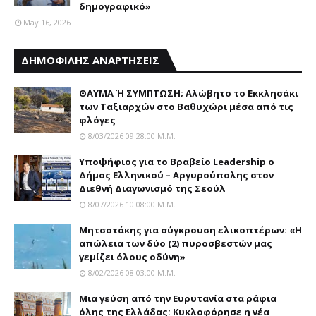
δημογραφικό»
May 16, 2026
ΔΗΜΟΦΙΛΗΣ ΑΝΑΡΤΗΣΕΙΣ
ΘΑΥΜΑ Ή ΣΥΜΠΤΩΣΗ; Aλώβητο το Eκκλησάκι
των Tαξιαρχών στο Bαθυχώρι μέσα από τις
φλόγες
8/03/2026 09:28:00 Μ.μ.
Yποψήφιος για το Bραβείο Leadership ο
Δήμος Ελληνικού – Αργυρούπολης στον
Διεθνή Διαγωνισμό της Σεούλ
8/07/2026 10:08:00 Μ.μ.
Μητσοτάκης για σύγκρουση ελικοπτέρων: «Η
απώλεια των δύο (2) πυροσβεστών μας
γεμίζει όλους οδύνη»
8/02/2026 08:03:00 Μ.μ.
Mια γεύση από την Eυρυτανία στα ράφια
όλης της Ελλάδας: Κυκλοφόρησε η νέα