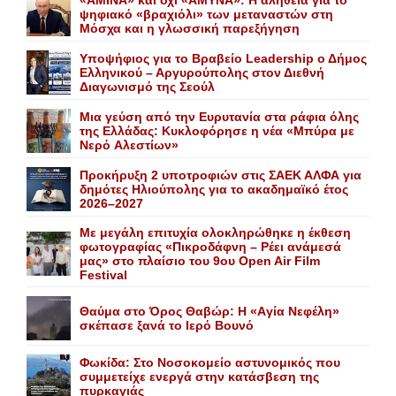
ψηφιακό «βραχιόλι» των μεταναστών στη
Μόσχα και η γλωσσική παρεξήγηση
Yποψήφιος για το Bραβείο Leadership ο Δήμος
Ελληνικού – Αργυρούπολης στον Διεθνή
Διαγωνισμό της Σεούλ
Mια γεύση από την Eυρυτανία στα ράφια όλης
της Ελλάδας: Κυκλοφόρησε η νέα «Μπύρα με
Nερό Aλεστίων»
Προκήρυξη 2 υποτροφιών στις ΣΑΕΚ ΑΛΦΑ για
δημότες Ηλιούπολης για το ακαδημαϊκό έτος
2026–2027
Με μεγάλη επιτυχία ολοκληρώθηκε η έκθεση
φωτογραφίας «Πικροδάφνη – Ρέει ανάμεσά
μας» στο πλαίσιο του 9ου Open Air Film
Festival
Θαύμα στο Όρος Θαβώρ: H «Aγία Nεφέλη»
σκέπασε ξανά το Iερό Bουνό
Φωκίδα: Στο Νοσοκομείο αστυνομικός που
συμμετείχε ενεργά στην κατάσβεση της
πυρκαγιάς