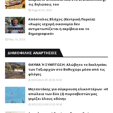
τις δηλώσεις του
August 04, 2026
Απόστολος Βλάχος (Κεντρική Πορεία):
«Χωρίς ισχυρή οικονομία δεν
αντιμετωπίζεται η ακρίβεια και το
δημογραφικό»
May 16, 2026
ΔΗΜΟΦΙΛΗΣ ΑΝΑΡΤΗΣΕΙΣ
ΘΑΥΜΑ Ή ΣΥΜΠΤΩΣΗ; Aλώβητο το Eκκλησάκι
των Tαξιαρχών στο Bαθυχώρι μέσα από τις
φλόγες
8/03/2026 09:28:00 Μ.μ.
Μητσοτάκης για σύγκρουση ελικοπτέρων: «Η
απώλεια των δύο (2) πυροσβεστών μας
γεμίζει όλους οδύνη»
8/02/2026 08:03:00 Μ.μ.