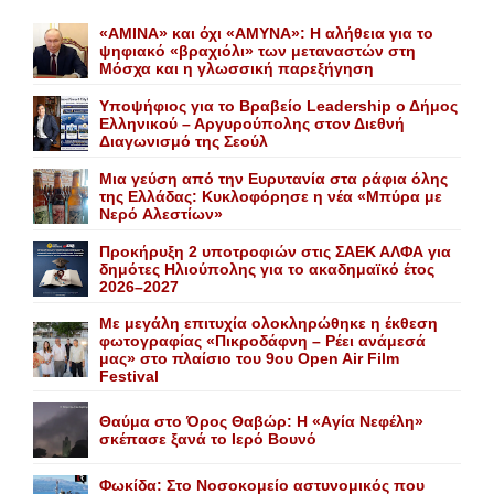
«AMINA» και όχι «ΑΜΥΝΑ»: Η αλήθεια για το
ψηφιακό «βραχιόλι» των μεταναστών στη
Μόσχα και η γλωσσική παρεξήγηση
Yποψήφιος για το Bραβείο Leadership ο Δήμος
Ελληνικού – Αργυρούπολης στον Διεθνή
Διαγωνισμό της Σεούλ
Mια γεύση από την Eυρυτανία στα ράφια όλης
της Ελλάδας: Κυκλοφόρησε η νέα «Μπύρα με
Nερό Aλεστίων»
Προκήρυξη 2 υποτροφιών στις ΣΑΕΚ ΑΛΦΑ για
δημότες Ηλιούπολης για το ακαδημαϊκό έτος
2026–2027
Με μεγάλη επιτυχία ολοκληρώθηκε η έκθεση
φωτογραφίας «Πικροδάφνη – Ρέει ανάμεσά
μας» στο πλαίσιο του 9ου Open Air Film
Festival
Θαύμα στο Όρος Θαβώρ: H «Aγία Nεφέλη»
σκέπασε ξανά το Iερό Bουνό
Φωκίδα: Στο Νοσοκομείο αστυνομικός που