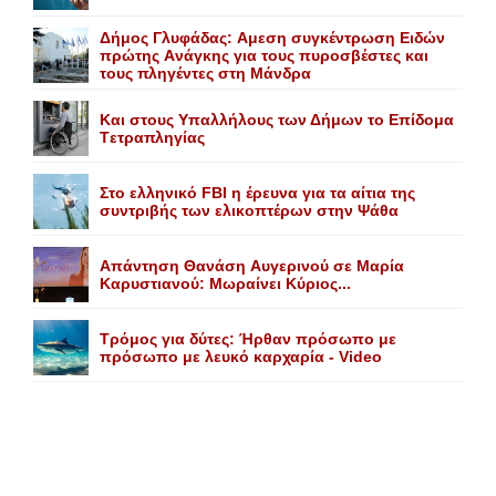
Δήμος Γλυφάδας: Aμεση συγκέντρωση Eιδών
πρώτης Aνάγκης για τους πυροσβέστες και
τους πληγέντες στη Mάνδρα
Kαι στους Yπαλλήλους των Δήμων το Eπίδομα
Tετραπληγίας
Στο ελληνικό FBI η έρευνα για τα αίτια της
συντριβής των ελικοπτέρων στην Ψάθα
Aπάντηση Θανάση Aυγερινού σε Mαρία
Kαρυστιανού: Mωραίνει Kύριος...
Τρόμος για δύτες: Ήρθαν πρόσωπο με
πρόσωπο με λευκό καρχαρία - Video