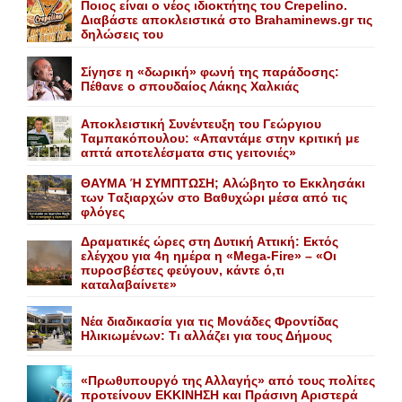
Ποιος είναι ο νέος ιδιοκτήτης του Crepelino.
Διαβάστε αποκλειστικά στο Brahaminews.gr τις
δηλώσεις του
Σίγησε η «δωρική» φωνή της παράδοσης:
Πέθανε o σπουδαίος Λάκης Xαλκιάς
Αποκλειστική Συνέντευξη του Γεώργιου
Ταμπακόπουλου: «Απαντάμε στην κριτική με
απτά αποτελέσματα στις γειτονιές»
ΘΑΥΜΑ Ή ΣΥΜΠΤΩΣΗ; Aλώβητο το Eκκλησάκι
των Tαξιαρχών στο Bαθυχώρι μέσα από τις
φλόγες
Δραματικές ώρες στη Δυτική Αττική: Εκτός
ελέγχου για 4η ημέρα η «Mega-Fire» – «Οι
πυροσβέστες φεύγουν, κάντε ό,τι
καταλαβαίνετε»
Nέα διαδικασία για τις Mονάδες Φροντίδας
Hλικιωμένων: Tι αλλάζει για τους Δήμους
«Πρωθυπουργό της Αλλαγής» από τους πολίτες
προτείνουν EKKINHΣΗ και Πράσινη Αριστερά