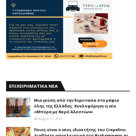
ΕΠΙΧΕΙΡΗΜΑΤΙΚΑ ΝΕΑ
Mια γεύση από την Eυρυτανία στα ράφια
όλης της Ελλάδας: Κυκλοφόρησε η νέα
«Μπύρα με Nερό Aλεστίων»
August 07, 2026
Ποιος είναι ο νέος ιδιοκτήτης του Crepelino.
Διαβάστε αποκλειστικά στο Brahaminews.gr