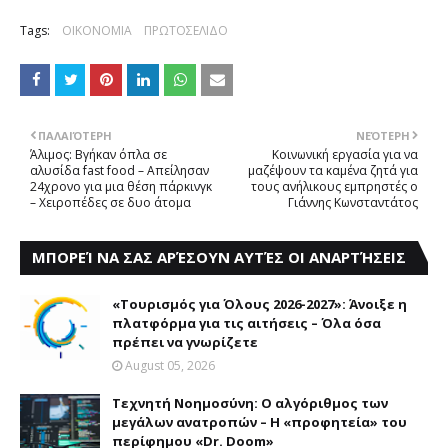
Tags:
ΟΙΚΟΝΟΜΙΑ
ΠΡΩΤΟΣΕΛΙΔΟ
ΠΑΛΑΙΌΤΕΡΗ
ΝΕΌΤΕΡΗ
Άλιμος: Βγήκαν όπλα σε
Κοινωνική εργασία για να
αλυσίδα fast food – Απείλησαν
μαζέψουν τα καμένα ζητά για
24χρονο για μια θέση πάρκινγκ
τους ανήλικους εμπρηστές ο
– Χειροπέδες σε δυο άτομα
Γιάννης Κωνσταντάτος
ΜΠΟΡΕΊ ΝΑ ΣΑΣ ΑΡΈΣΟΥΝ ΑΥΤΈΣ ΟΙ ΑΝΑΡΤΉΣΕΙΣ
«Τουρισμός για Όλους 2026-2027»: Άνοιξε η
πλατφόρμα για τις αιτήσεις – Όλα όσα
πρέπει να γνωρίζετε
August 05, 2026
Τεχνητή Νοημοσύνη: Ο αλγόριθμος των
μεγάλων ανατροπών – Η «προφητεία» του
περίφημου «Dr. Doom»