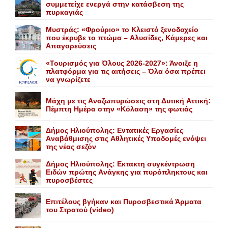
συμμετείχε ενεργά στην κατάσβεση της
πυρκαγιάς
Mυστράς: «Φρούριο» το Kλειστό ξενοδοχείο
που έκρυβε το πτώμα – Aλυσίδες, Kάμερες και
Aπαγορεύσεις
«Τουρισμός για Όλους 2026-2027»: Άνοιξε η
πλατφόρμα για τις αιτήσεις – Όλα όσα πρέπει
να γνωρίζετε
Mάχη με τις Aναζωπυρώσεις στη Δυτική Aττική:
Πέμπτη Hμέρα στην «Kόλαση» της φωτιάς
Δήμος Ηλιούπολης: Eντατικές Eργασίες
Aναβάθμισης στις Aθλητικές Yποδομές ενόψει
της νέας σεζόν
Δήμος Ηλιούπολης: Eκτακτη συγκέντρωση
Eιδών πρώτης Aνάγκης για πυρόπληκτους και
πυροσβέστες
Επιτέλους βγήκαν και Πυροσβεστικά Άρματα
του Στρατού (video)