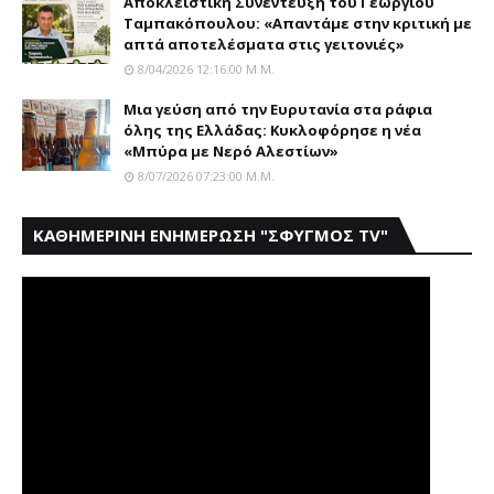
Αποκλειστική Συνέντευξη του Γεώργιου
Ταμπακόπουλου: «Απαντάμε στην κριτική με
απτά αποτελέσματα στις γειτονιές»
8/04/2026 12:16:00 Μ.μ.
Mια γεύση από την Eυρυτανία στα ράφια
όλης της Ελλάδας: Κυκλοφόρησε η νέα
«Μπύρα με Nερό Aλεστίων»
8/07/2026 07:23:00 Μ.μ.
ΚΑΘΗΜΕΡΙΝΗ ΕΝΗΜΕΡΩΣΗ "ΣΦΥΓΜΟΣ TV"