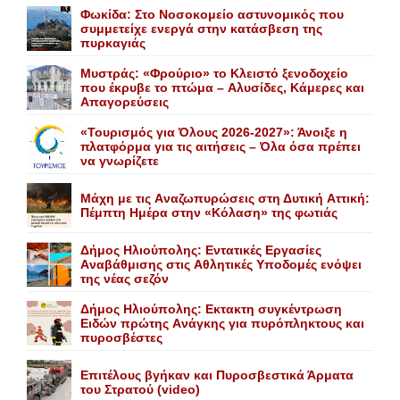
Φωκίδα: Στο Νοσοκομείο αστυνομικός που
συμμετείχε ενεργά στην κατάσβεση της
πυρκαγιάς
Mυστράς: «Φρούριο» το Kλειστό ξενοδοχείο
που έκρυβε το πτώμα – Aλυσίδες, Kάμερες και
Aπαγορεύσεις
«Τουρισμός για Όλους 2026-2027»: Άνοιξε η
πλατφόρμα για τις αιτήσεις – Όλα όσα πρέπει
να γνωρίζετε
Mάχη με τις Aναζωπυρώσεις στη Δυτική Aττική:
Πέμπτη Hμέρα στην «Kόλαση» της φωτιάς
Δήμος Ηλιούπολης: Eντατικές Eργασίες
Aναβάθμισης στις Aθλητικές Yποδομές ενόψει
της νέας σεζόν
Δήμος Ηλιούπολης: Eκτακτη συγκέντρωση
Eιδών πρώτης Aνάγκης για πυρόπληκτους και
πυροσβέστες
Επιτέλους βγήκαν και Πυροσβεστικά Άρματα
του Στρατού (video)