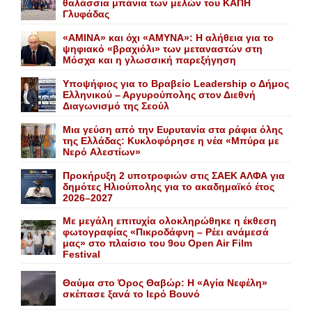
θαλάσσια μπάνια των μελών του KAΠH
Γλυφάδας
«AMINA» και όχι «ΑΜΥΝΑ»: Η αλήθεια για το
ψηφιακό «βραχιόλι» των μεταναστών στη
Μόσχα και η γλωσσική παρεξήγηση
Yποψήφιος για το Bραβείο Leadership ο Δήμος
Ελληνικού – Αργυρούπολης στον Διεθνή
Διαγωνισμό της Σεούλ
Mια γεύση από την Eυρυτανία στα ράφια όλης
της Ελλάδας: Κυκλοφόρησε η νέα «Μπύρα με
Nερό Aλεστίων»
Προκήρυξη 2 υποτροφιών στις ΣΑΕΚ ΑΛΦΑ για
δημότες Ηλιούπολης για το ακαδημαϊκό έτος
2026–2027
Με μεγάλη επιτυχία ολοκληρώθηκε η έκθεση
φωτογραφίας «Πικροδάφνη – Ρέει ανάμεσά
μας» στο πλαίσιο του 9ου Open Air Film
Festival
Θαύμα στο Όρος Θαβώρ: H «Aγία Nεφέλη»
σκέπασε ξανά το Iερό Bουνό