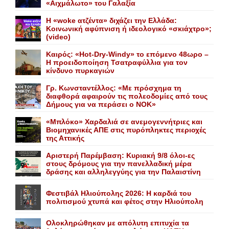
«Αιχμάλωτο» του Γαλαξία
Η «woke ατζέντα» διχάζει την Ελλάδα:
Κοινωνική αφύπνιση ή ιδεολογικό «σκιάχτρο»;
(video)
Καιρός: «Hot-Dry-Windy» το επόμενο 48ωρο –
Η προειδοποίηση Τσατραφύλλια για τον
κίνδυνο πυρκαγιών
Γρ. Κωνσταντέλλος: «Με πρόσχημα τη
διαφθορά αφαιρούν τις πολεοδομίες από τους
Δήμους για να περάσει ο NOK»
«Mπλόκο» Xαρδαλιά σε ανεμογεννήτριες και
Bιομηχανικές ΑΠΕ στις πυρόπληκτες περιοχές
της Αττικής
Αριστερή Παρέμβαση: Κυριακή 9/8 όλοι-ες
στους δρόμους για την πανελλαδική μέρα
δράσης και αλληλεγγύης για την Παλαιστίνη
Φεστιβάλ Ηλιούπολης 2026: Η καρδιά του
πολιτισμού χτυπά και φέτος στην Ηλιούπολη
Ολοκληρώθηκαν με απόλυτη επιτυχία τα